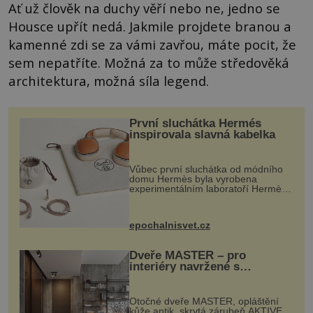
Ať už člověk na duchy věří nebo ne, jedno se
Housce upřít nedá. Jakmile projdete branou a
kamenné zdi se za vámi zavřou, máte pocit, že
sem nepatříte. Možná za to může středověká
architektura, možná síla legend.
První sluchátka Hermés
inspirovala slavná kabelka
Vůbec první sluchátka od módního
domu Hermès byla vyrobena
experimentálním laboratoří Hermès
Ateliers Horizons. Elegantní gadget
si vyžádal dva roky vývoje a chlubí
se ručně šitou hovězí kůží a
epochalnisvet.cz
kovový...
Dveře MASTER – pro
interiéry navržené s
rozumem i vášní!
Otočné dveře MASTER, opláštění
kůže antik, skrytá zárubeň AKTIVE