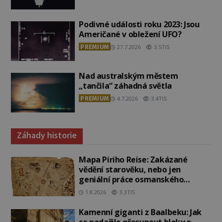
Podivné události roku 2023: Jsou
Američané v obležení UFO?
PREMIUM
27.7.2026
3.5TIS
Nad australským městem
„tančila“ záhadná světla
PREMIUM
4.7.2026
3.4TIS
Záhady historie
Mapa Piriho Reise: Zakázané
vědění starověku, nebo jen
geniální práce osmanského
admirála?
1.8.2026
3.3TIS
Kamenní giganti z Baalbeku: Jak