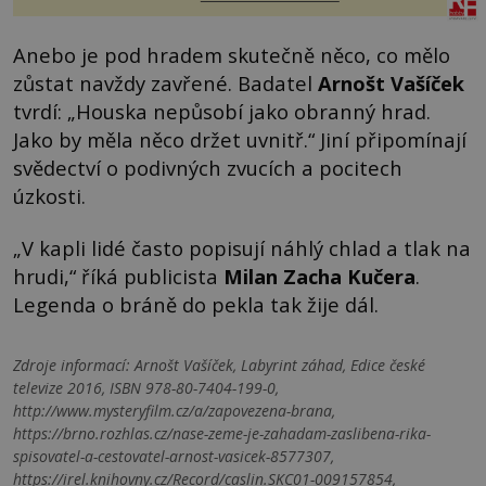
Anebo je pod hradem skutečně něco, co mělo
zůstat navždy zavřené. Badatel
Arnošt Vašíček
tvrdí: „Houska nepůsobí jako obranný hrad.
Jako by měla něco držet uvnitř.“ Jiní připomínají
svědectví o podivných zvucích a pocitech
úzkosti.
„V kapli lidé často popisují náhlý chlad a tlak na
hrudi,“ říká publicista
Milan Zacha Kučera
.
Legenda o bráně do pekla tak žije dál.
Zdroje informací:
Arnošt Vašíček, Labyrint záhad, Edice české
televize 2016, ISBN 978-80-7404-199-0,
http://www.mysteryfilm.cz/a/zapovezena-brana,
https://brno.rozhlas.cz/nase-zeme-je-zahadam-zaslibena-rika-
spisovatel-a-cestovatel-arnost-vasicek-8577307,
https://irel.knihovny.cz/Record/caslin.SKC01-009157854,