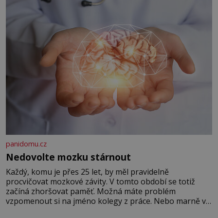
panidomu.cz
Nedovolte mozku stárnout
Každý, komu je přes 25 let, by měl pravidelně
procvičovat mozkové závity. V tomto období se totiž
začíná zhoršovat paměť. Možná máte problém
vzpomenout si na jméno kolegy z práce. Nebo marně v
paměti lovíte název knížky, kterou jste nedávno přečetli.