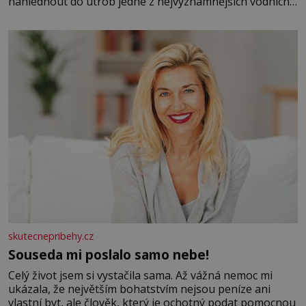
nahlédnout do útrob jedné z nejvýznamnějších vodních
elektráren v Evropě, vydat se na horské hřebeny, projet
se na koloběžce a den zakončit poznáváním památek ve
Velkých Losinách nebo v termálním
skutecnepribehy.cz
Souseda mi poslalo samo nebe!
Celý život jsem si vystačila sama. Až vážná nemoc mi
ukázala, že největším bohatstvím nejsou peníze ani
vlastní byt, ale člověk, který je ochotný podat pomocnou