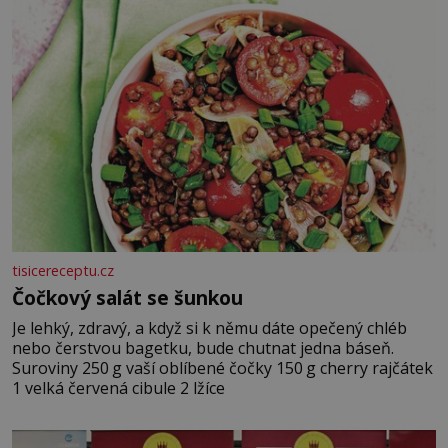
tisicereceptu.cz
Čočkový salát se šunkou
Je lehký, zdravý, a když si k němu dáte opečený chléb
nebo čerstvou bagetku, bude chutnat jedna báseň.
Suroviny 250 g vaší oblíbené čočky 150 g cherry rajčátek
1 velká červená cibule 2 lžíce