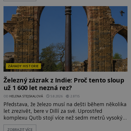
připomínají dobrodružné romány, přesto se opírají
o skutečné historické události. Ve středověké
Evropě mají relikvie mimořádnou hodnotu. Nejsou
jen předmětem úcty
ZÁHADY HISTORIE
Železný zázrak z Indie: Proč tento sloup
už 1 600 let nezná rez?
OD
HELENA STEJSKALOVÁ
5.8.2026
2.8TIS
Představa, že železo musí na dešti během několika
let zrezivět, bere v Dillí za své. Uprostřed
komplexu Qutb stojí více než sedm metrů vysoký
železný sloup, který už přibližně 1 600 let odolává
ZOBRAZIT VÍCE