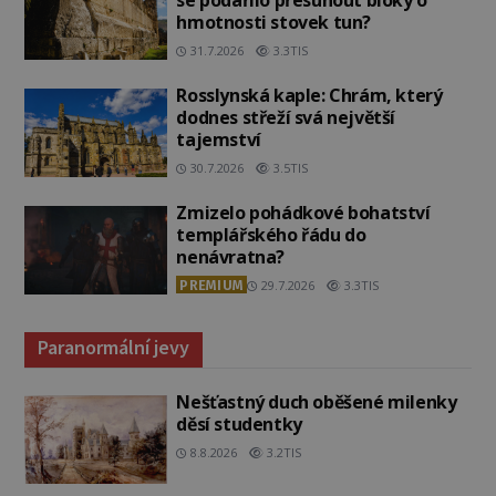
se podařilo přesunout bloky o
hmotnosti stovek tun?
31.7.2026
3.3TIS
Rosslynská kaple: Chrám, který
dodnes střeží svá největší
tajemství
30.7.2026
3.5TIS
Zmizelo pohádkové bohatství
templářského řádu do
nenávratna?
PREMIUM
29.7.2026
3.3TIS
Paranormální jevy
Nešťastný duch oběšené milenky
děsí studentky
8.8.2026
3.2TIS