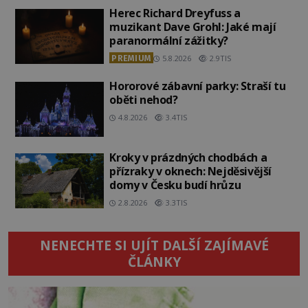
Herec Richard Dreyfuss a
muzikant Dave Grohl: Jaké mají
paranormální zážitky?
PREMIUM
5.8.2026
2.9TIS
Hororové zábavní parky: Straší tu
oběti nehod?
4.8.2026
3.4TIS
Kroky v prázdných chodbách a
přízraky v oknech: Nejděsivější
domy v Česku budí hrůzu
2.8.2026
3.3TIS
NENECHTE SI UJÍT DALŠÍ ZAJÍMAVÉ
ČLÁNKY