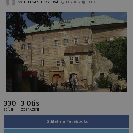
od
HELENA STEJSKALOVÁ
10.5.2026
3.0tis
330
3.0tis
SDÍLENÍ
ZOBRAZENÍ
Sdílet na Facebooku