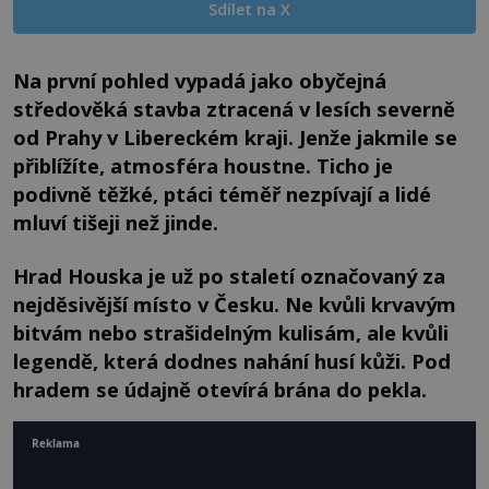
Sdílet na X
Na první pohled vypadá jako obyčejná
středověká stavba ztracená v lesích severně
od Prahy v Libereckém kraji. Jenže jakmile se
přiblížíte, atmosféra houstne. Ticho je
podivně těžké, ptáci téměř nezpívají a lidé
mluví tišeji než jinde.
Hrad Houska je už po staletí označovaný za
nejděsivější místo v Česku. Ne kvůli krvavým
bitvám nebo strašidelným kulisám, ale kvůli
legendě, která dodnes nahání husí kůži. Pod
hradem se údajně otevírá brána do pekla.
Reklama