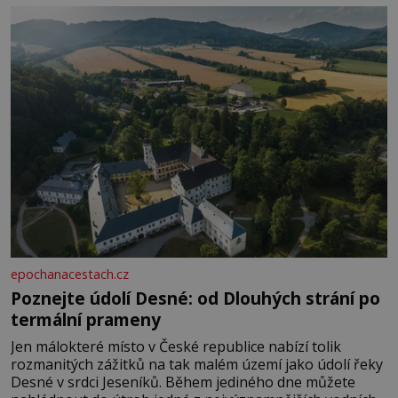
Je to opravdu tak, s věkem jako kdyby se paměť
rozhodla stávkovat. Cvičte
epochanacestach.cz
Poznejte údolí Desné: od Dlouhých strání po
termální prameny
Jen málokteré místo v České republice nabízí tolik
rozmanitých zážitků na tak malém území jako údolí řeky
Desné v srdci Jeseníků. Během jediného dne můžete