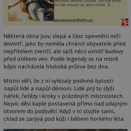
nechtěli nikomu chlubit. Rychle jsme
ho ale vraceli na jeho místo. S
manželem Vaškem jsme si pořídili
chaloupku, takový domek na severu
Čech, kde jsme si naplánova...
skutecnepribehy.cz
Některá okna jsou slepá a část opevnění míří
dovnitř, jako by neměla chránit obyvatele před
nepřítelem zvenčí, ale spíš něco uvnitř budovy
před útěkem ven. Podle legendy se na místě
kdysi nacházela hluboká průrva bez dna.
Místní věří, že z ní vylézaly podivné bytosti
napůl lidé a napůl démoni. Lidé prý tu slyší
nářek, řetězy i kroky v prázdných místnostech.
Nejvíc děsí kaple postavená přímo nad údajným
otvorem do podsvětí. Když v ní stojíte sami,
chlad se zarývá pod kůži i během horkého léta.