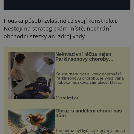
Houska působí zvláštně už svojí konstrukcí.
Nestojí na strategickém místě, nechrání
obchodní stezky ani zdroj vody.
Neinvazivní léčba nejen
Parkinsonovy choroby
pomocí ultrazvukové
„helmy“
Ke zmírnění třesu, který doprovází
Parkinsonovu chorobu, je využívána
hluboká mozková stimulace, která
však vyžaduje vysoce invazivní
zákrok. Ultrazvuk zase není vhodný
k dostatečně přesnému zacílení ...
21stoleti.cz
Obraz s andělem chrání náš
dům
Ten obraz byl kýč, se kterým jsme se