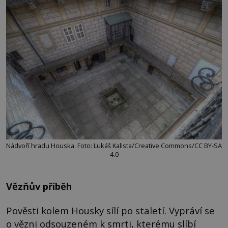
Nádvoří hradu Houska. Foto: Lukáš Kalista/Creative Commons/CC BY-SA
4.0
Vězňův příběh
Pověsti kolem Housky sílí po staletí. Vypráví se
o vězni odsouzeném k smrti, kterému slíbí