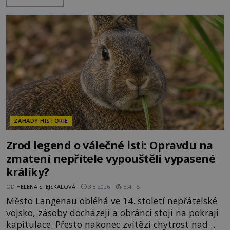
počasí s jen nepatrnými stopami koroze. Jeho
mimořádná trvanlivost dlouho živí legendy o
ztracených technologiích či tajemných
materiálech. Moderní metalurgie však ukazuje, že
skutečné vysvětlení je ješt
ZÁHADY HISTORIE
Zrod legend o válečné lsti: Opravdu na
zmatení nepřítele vypouštěli vypasené
králíky?
OD
HELENA STEJSKALOVÁ
3.8.2026
3.4TIS
Město Langenau obléhá ve 14. století nepřátelské
vojsko, zásoby docházejí a obránci stojí na pokraji
kapitulace. Přesto nakonec zvítězí chytrost nad