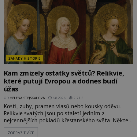
Mikuláše a odváží jeho ostatky přes moře do Bari.
Je to zbožná záchrana před nebezpečím, nebo
promyšlená krádež,
ZÁHADY HISTORIE
Kam zmizely ostatky světců? Relikvie,
které putují Evropou a dodnes budí
úžas
OD
HELENA STEJSKALOVÁ
6.8.2026
2.7TIS
Kosti, zuby, pramen vlasů nebo kousky oděvu.
Relikvie svatých jsou po staletí jedním z
nejcennějších pokladů křesťanského světa. Některé
mají pečlivě doloženou historii, jiné provází
ZOBRAZIT VÍCE
záhady, krádeže i nečekané objevy. Jejich osudy