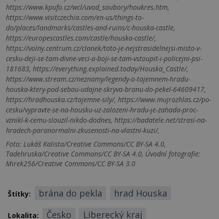
https://www.kpufo.cz/wcl/uvod_soubory/houkres.htm,
https://www.visitczechia.com/en-us/things-to-
do/places/landmarks/castles-and-ruins/c-houska-castle,
https://europescastles.com/castle/houska-castle/,
https://volny.centrum.cz/clanek/toto-je-nejstrasidelnejsi-misto-v-
cesku-deji-se-tam-divne-veci-a-boji-se-tam-vstoupit-i-policejni-psi-
181683, https://everything.explained.today/Houska_Castle/,
https://www.stream.cz/neznamy/legendy-o-tajemnem-hradu-
houska-ktery-pod-sebou-udajne-skryva-branu-do-pekel-64609417,
https://hradhouska.cz/tajemne-sily/, https://www.mujrozhlas.cz/po-
cesku/vypravte-se-na-housku-uz-zalozeni-hradu-je-zahada-proc-
vznikl-k-cemu-slouzil-nikdo-dodnes, https://badatele.net/strasi-na-
hradech-paranormalni-zkusenosti-na-vlastni-kuzi/,
Foto: Lukáš Kalista/Creative Commons/CC BY-SA 4.0,
Tadehruska/Creative Commons/CC BY-SA 4.0, Úvodní fotografie:
Mirek256/Creative Commons/CC BY-SA 3.0
brána do pekla
hrad Houska
Štítky:
Česko
Liberecký kraj
Lokalita: