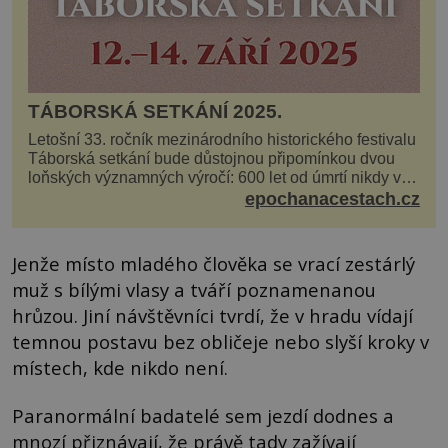
TÁBORSKÁ SETKÁNÍ 2025.
Letošní 33. ročník mezinárodního historického festivalu
Táborská setkání bude důstojnou připomínkou dvou
loňských významných výročí: 600 let od úmrtí nikdy v
poli neporaženého hejtmana Jana Žižky z Tr...
epochanacestach.cz
Jenže místo mladého člověka se vrací zestárlý
muž s bílými vlasy a tváří poznamenanou
hrůzou. Jiní návštěvníci tvrdí, že v hradu vídají
temnou postavu bez obličeje nebo slyší kroky v
místech, kde nikdo není.
Paranormální badatelé sem jezdí dodnes a
mnozí přiznávají, že právě tady zažívají