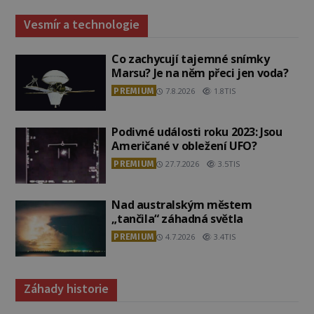
Vesmír a technologie
Co zachycují tajemné snímky
Marsu? Je na něm přeci jen voda?
PREMIUM
7.8.2026
1.8TIS
Podivné události roku 2023: Jsou
Američané v obležení UFO?
PREMIUM
27.7.2026
3.5TIS
Nad australským městem
„tančila“ záhadná světla
PREMIUM
4.7.2026
3.4TIS
Záhady historie