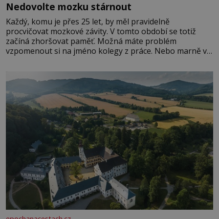
Nedovolte mozku stárnout
Každý, komu je přes 25 let, by měl pravidelně
procvičovat mozkové závity. V tomto období se totiž
začíná zhoršovat paměť. Možná máte problém
vzpomenout si na jméno kolegy z práce. Nebo marně v
paměti lovíte název knížky, kterou jste nedávno přečetli.
Je to opravdu tak, s věkem jako kdyby se paměť
rozhodla stávkovat. Cvičte
epochanacestach.cz