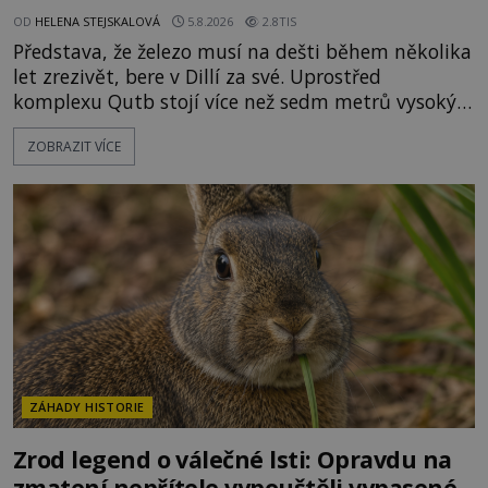
OD
HELENA STEJSKALOVÁ
5.8.2026
2.8TIS
Představa, že železo musí na dešti během několika
let zrezivět, bere v Dillí za své. Uprostřed
komplexu Qutb stojí více než sedm metrů vysoký
železný sloup, který už přibližně 1 600 let odolává
ZOBRAZIT VÍCE
počasí s jen nepatrnými stopami koroze. Jeho
mimořádná trvanlivost dlouho živí legendy o
ztracených technologiích či tajemných
materiálech. Moderní metalurgie však ukazuje, že
skutečné vysvětlení je ješt
ZÁHADY HISTORIE
Zrod legend o válečné lsti: Opravdu na
zmatení nepřítele vypouštěli vypasené