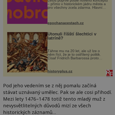
Letos poprvé podle nového konceptu
– přímo v historickém jádru města a
pro všechny zcela zdarma. Hlavní
program se odehraje na Karlově a
Husově náměstí. Návštěvníci se
mohou těšit na víno, burčák, pes...
epochanacestach.cz
Utonuli říšští šlechtici v
latríně?
Táhne mu na 20 let, ale už lze o
něm říct, že je to ostřílený politik.
Císař Fridrich Barbarossa proto
posílá svého syna a dědice Jindřicha
VI. do Erfurtu, aby se stal
prostředníkem při řešení sporu m...
historyplus.cz
Pod jeho vedením se z něj pomalu začíná
stávat uznávaný umělec. Pak se ale cosi přihodí.
Mezi lety 1476–1478 totiž tento mladý muž z
nevysvětlitelných důvodů mizí ze všech
historických záznamů…