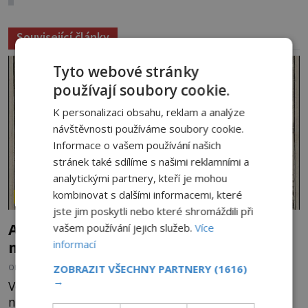
Související články
Tyto webové stránky
používají soubory cookie.
K personalizaci obsahu, reklam a analýze
návštěvnosti používáme soubory cookie.
Informace o vašem používání našich
stránek také sdílíme s našimi reklamními a
analytickými partnery, kteří je mohou
kombinovat s dalšími informacemi, které
ZÁHADY HISTORIE
jste jim poskytli nebo které shromáždili při
Ayia Napa: Kyperské vodní monstrum s
vašem používání jejich služeb.
Více
mírumilovnou povahou
informací
OD
FILIP APPL
7.8.2026
4.6TIS
ZOBRAZIT VŠECHNY PARTNERY
(1616)
→
Vodní monstra jsou poměrně častým koloritem
nejrůznějších jezer, řek či ostrovů. Mnozí skeptici