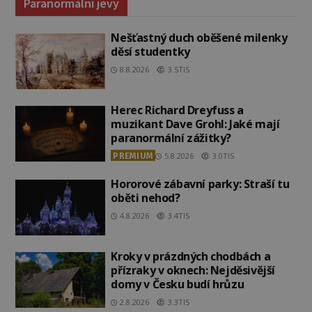
Paranormální jevy
Nešťastný duch oběšené milenky
děsí studentky
8.8.2026
3.5TIS
Herec Richard Dreyfuss a
muzikant Dave Grohl: Jaké mají
paranormální zážitky?
PREMIUM
5.8.2026
3.0TIS
Hororové zábavní parky: Straší tu
oběti nehod?
4.8.2026
3.4TIS
Kroky v prázdných chodbách a
přízraky v oknech: Nejděsivější
domy v Česku budí hrůzu
2.8.2026
3.3TIS