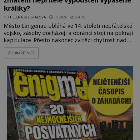
králíky?
OD
HELENA STEJSKALOVÁ
3.8.2026
3.4TIS
Město Langenau obléhá ve 14. století nepřátelské
vojsko, zásoby docházejí a obránci stojí na pokraji
kapitulace. Přesto nakonec zvítězí chytrost nad
hrubou silou. Podle staré německé legendy vypustí
ZOBRAZIT VÍCE
obyvatelé za hradby dobře živeného králíka, aby
nepřítele přesvědčili, že uvnitř města je jídla stále
dost. Čas pracuje pro obléhatele. Ve městě ubývají
zásoby a každý den znamená další porci strádá