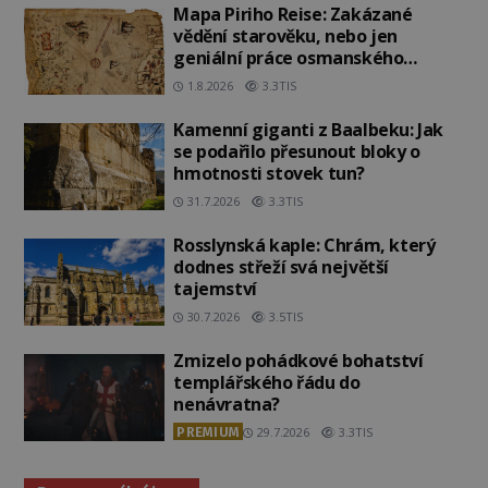
Mapa Piriho Reise: Zakázané
vědění starověku, nebo jen
geniální práce osmanského
admirála?
1.8.2026
3.3TIS
Kamenní giganti z Baalbeku: Jak
se podařilo přesunout bloky o
hmotnosti stovek tun?
31.7.2026
3.3TIS
Rosslynská kaple: Chrám, který
dodnes střeží svá největší
tajemství
30.7.2026
3.5TIS
Zmizelo pohádkové bohatství
templářského řádu do
nenávratna?
PREMIUM
29.7.2026
3.3TIS