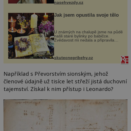
nasehvezdy.cz
Jak jsem opustila svoje tělo
U známých na chalupě jsme na půdě
našli staré bylinky po babičce.
Zvědavost mi nedala a připravila
jsem si z nich lektvar… Zimní pobyt
na chalupě se pro mě vlastní vinou
změnil v děsivý zážitek, na kt...
skutecnepribehy.cz
Například s Převorstvím sionským, jehož
členové údajně už tisíce let střeží jistá duchovní
tajemství. Získal k nim přístup i Leonardo?