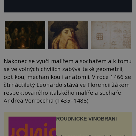
Nakonec se vyučí malířem a sochařem a k tomu
se ve volných chvílích zabývá také geometrií,
optikou, mechanikou i anatomií. V roce 1466 se
čtrnáctiletý Leonardo stává ve Florencii žákem
respektovaného italského malíře a sochaře
Andrea Verrocchia (1435–1488).
ROUDNICKÉ VINOBRANÍ