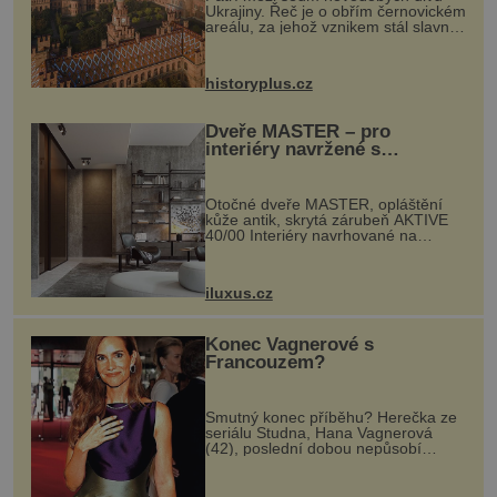
Ukrajiny. Řeč je o obřím černovickém
areálu, za jehož vznikem stál slavný
český architekt Josef Hlávka. Ten si
na něm dal mimořádně záležet. Jeho
stavební plány by při ...
historyplus.cz
Dveře MASTER – pro
interiéry navržené s
rozumem i vášní!
Otočné dveře MASTER, opláštění
kůže antik, skrytá zárubeň AKTIVE
40/00 Interiéry navrhované na
zakázku často vyžadují atypické
rozměry nejen nábytku, ale i
otvorových prvků. Technické zázemí
iluxus.cz
dnes umož...
Konec Vagnerové s
Francouzem?
Smutný konec příběhu? Herečka ze
seriálu Studna, Hana Vagnerová
(42), poslední dobou nepůsobí
nejšťastněji. Ačkoli časy její anorexie
jsou už dávno pryč a opět se pyšnila
ženskými křivkami, najednou s...