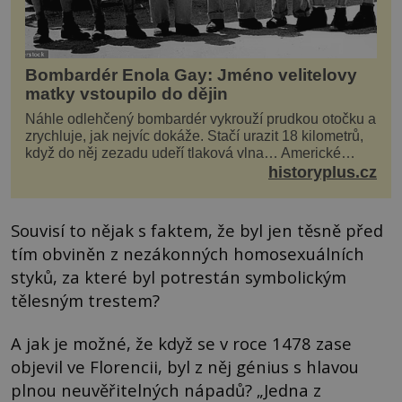
Bombardér Enola Gay: Jméno velitelovy
matky vstoupilo do dějin
Náhle odlehčený bombardér vykrouží prudkou otočku a
zrychluje, jak nejvíc dokáže. Stačí urazit 18 kilometrů,
když do něj zezadu udeří tlaková vlna… Americké
rozhodnutí svrhnout ničivou jadernou bombu ...
historyplus.cz
Souvisí to nějak s faktem, že byl jen těsně před
tím obviněn z nezákonných homosexuálních
styků, za které byl potrestán symbolickým
tělesným trestem?
A jak je možné, že když se v roce 1478 zase
objevil ve Florencii, byl z něj génius s hlavou
plnou neuvěřitelných nápadů? „Jedna z