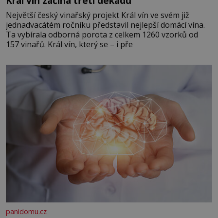
Král vín začíná třetí dekádu
Největší český vinařský projekt Král vín ve svém již
jednadvacátém ročníku představil nejlepší domácí vína.
Ta vybírala odborná porota z celkem 1260 vzorků od
157 vinařů. Král vín, který se – i pře
panidomu.cz