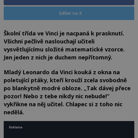
Sdílet na X
Školní třída ve Vinci je nacpaná k prasknutí.
Všichni pečlivě naslouchají učiteli
vysvětlujícímu složité matematické vzorce.
Jen jeden z nich je duchem nepřítomný.
Mladý Leonardo da Vinci kouká z okna na
poletující ptáky, kteří krouží zcela svobodně
po blankytně modré obloze. „Tak dávej přece
pozor! Nebo z tebe nikdy nic nebude!“
vykřikne na něj učitel. Chlapec si z toho nic
nedělá.
Reklama