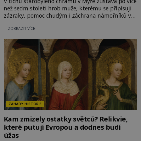
V tichu starobylého chrámu v Myře zůstává po více
než sedm století hrob muže, kterému se připisují
zázraky, pomoc chudým i záchrana námořníků v
bouřích. Pak ale přichází rok 1087 a klidné místo
ZOBRAZIT VÍCE
se mění v dějiště podivné noční výpravy. Skupina
italských námořníků otevírá hrob svatého
Mikuláše a odváží jeho ostatky přes moře do Bari.
Je to zbožná záchrana před nebezpečím, nebo
promyšlená krádež,
ZÁHADY HISTORIE
Kam zmizely ostatky světců? Relikvie,
které putují Evropou a dodnes budí
úžas