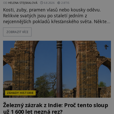
OD
HELENA STEJSKALOVÁ
6.8.2026
2.8TIS
Kosti, zuby, pramen vlasů nebo kousky oděvu.
Relikvie svatých jsou po staletí jedním z
nejcennějších pokladů křesťanského světa. Některé
mají pečlivě doloženou historii, jiné provází
ZOBRAZIT VÍCE
záhady, krádeže i nečekané objevy. Jejich osudy
připomínají dobrodružné romány, přesto se opírají
o skutečné historické události. Ve středověké
Evropě mají relikvie mimořádnou hodnotu. Nejsou
jen předmětem úcty
ZÁHADY HISTORIE
Železný zázrak z Indie: Proč tento sloup
už 1 600 let nezná rez?