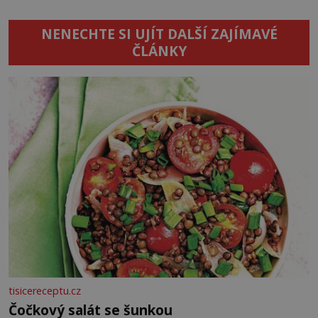
NENECHTE SI UJÍT DALŠÍ ZAJÍMAVÉ
ČLÁNKY
tisicereceptu.cz
Čočkový salát se šunkou