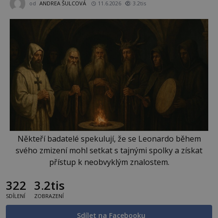
od
ANDREA ŠULCOVÁ
11.6.2026
3.2tis
Někteří badatelé spekulují, že se Leonardo během
svého zmizení mohl setkat s tajnými spolky a získat
přístup k neobvyklým znalostem.
322
3.2tis
SDÍLENÍ
ZOBRAZENÍ
Sdílet na Facebooku