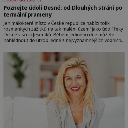
Poznejte údolí Desné: od Dlouhých strání po
termální prameny
Jen málokteré místo v České republice nabízí tolik
rozmanitých zážitků na tak malém území jako údolí řeky
Desné v srdci Jeseníků. Během jediného dne můžete
nahlédnout do útrob jedné z nejvýznamnějších vodních
elektráren v Evropě, vydat se na horské hřebeny, projet
se na koloběžce a den zakončit poznáváním památek ve
Velkých Losinách nebo v termálním