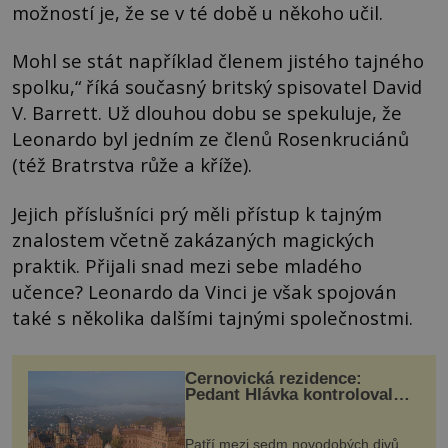
možností je, že se v té době u někoho učil.
Mohl se stát například členem jistého tajného
spolku,“ říká současný britský spisovatel David
V. Barrett. Už dlouhou dobu se spekuluje, že
Leonardo byl jedním ze členů Rosenkruciánů
(též Bratrstva růže a kříže).
Jejich příslušníci prý měli přístup k tajným
znalostem včetně zakázaných magických
praktik. Přijali snad mezi sebe mladého
učence? Leonardo da Vinci je však spojován
také s několika dalšími tajnými společnostmi.
Černovická rezidence:
Pedant Hlávka kontroloval
každou cihlu
Patří mezi sedm novodobých divů