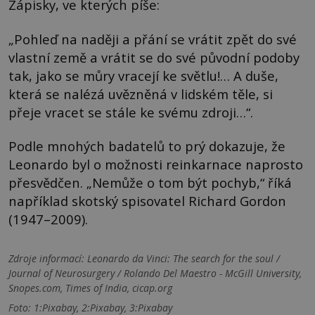
Zápisky, ve kterých píše:
„Pohleď na naději a přání se vrátit zpět do své
vlastní země a vrátit se do své původní podoby
tak, jako se můry vracejí ke světlu!… A duše,
která se nalézá uvězněná v lidském těle, si
přeje vracet se stále ke svému zdroji…“.
Podle mnohých badatelů to prý dokazuje, že
Leonardo byl o možnosti reinkarnace naprosto
přesvědčen. „Nemůže o tom být pochyb,“ říká
například skotský spisovatel Richard Gordon
(1947–2009).
Zdroje informací:
Leonardo da Vinci: The search for the soul /
Journal of Neurosurgery / Rolando Del Maestro - McGill University,
Snopes.com, Times of India, cicap.org
Foto: 1:Pixabay, 2:Pixabay, 3:Pixabay