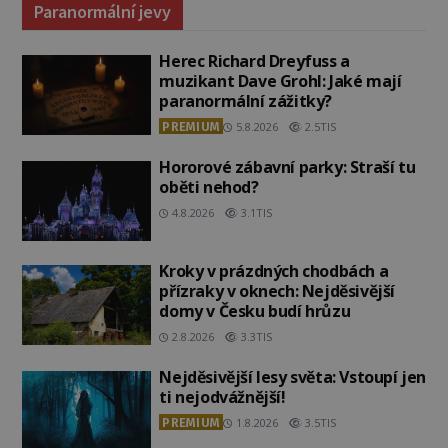
Paranormální jevy
Herec Richard Dreyfuss a
muzikant Dave Grohl: Jaké mají
paranormální zážitky?
PREMIUM
5.8.2026
2.5TIS
Hororové zábavní parky: Straší tu
oběti nehod?
4.8.2026
3.1TIS
Kroky v prázdných chodbách a
přízraky v oknech: Nejděsivější
domy v Česku budí hrůzu
2.8.2026
3.3TIS
Nejděsivější lesy světa: Vstoupí jen
ti nejodvážnější!
PREMIUM
1.8.2026
3.5TIS