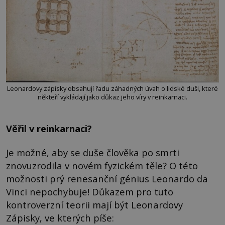
Leonardovy zápisky obsahují řadu záhadných úvah o lidské duši, které
někteří vykládají jako důkaz jeho víry v reinkarnaci.
Věřil v reinkarnaci?
Je možné, aby se duše člověka po smrti
znovuzrodila v novém fyzickém těle? O této
možnosti prý renesanční génius Leonardo da
Vinci nepochybuje! Důkazem pro tuto
kontroverzní teorii mají být Leonardovy
Zápisky, ve kterých píše: