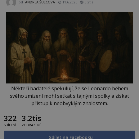
od
ANDREA ŠULCOVÁ
11.6.2026
3.2tis
Někteří badatelé spekulují, že se Leonardo během
svého zmizení mohl setkat s tajnými spolky a získat
přístup k neobvyklým znalostem.
322
3.2tis
SDÍLENÍ
ZOBRAZENÍ
Sdílet na Facebooku