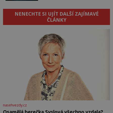
NENECHTE SI UJÍT DALŠÍ ZAJÍMAVÉ
ČLÁNKY
nasehvezdy.cz
Osamělá herečka Syslová všechno vzdala?