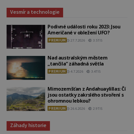
Vesmír a technologie
Podivné události roku 2023: Jsou
Američané v obležení UFO?
PREMIUM
27.7.2026
3.5TIS
Nad australským městem
„tančila“ záhadná světla
PREMIUM
4.7.2026
3.4TIS
Mimozemšťan z Andahuaylillas: Čí
jsou ostatky zakrslého stvoření s
ohromnou lebkou?
PREMIUM
26.6.2026
2.9TIS
Záhady historie