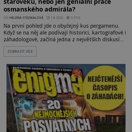
starověku, nebo jen geniální práce
osmanského admirála?
OD
HELENA STEJSKALOVÁ
1.8.2026
3.3TIS
Na první pohled jde o obyčejný kus pergamenu.
Když se na něj ale podívají historici, kartografové i
záhadologové, začíná jedna z největších diskusí
moderní historie. Osmanský admirál Piri Reis roku
ZOBRAZIT VÍCE
1513 kreslí mapu světa, která překvapuje
přesností pobřeží Afriky a Jižní Ameriky. Někteří v
ní vidí důkaz ztracené civilizace nebo dokonce
znalost Antarktidy dávno před jejím objevením.
Jiní tvrdí,