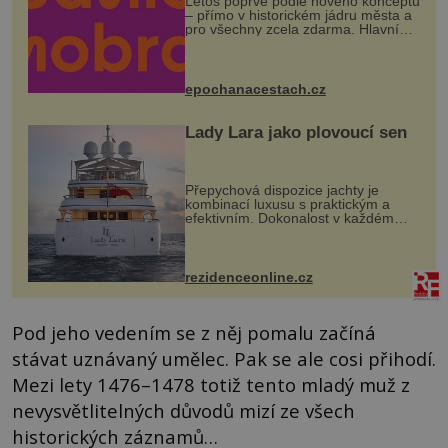
Letos poprvé podle nového konceptu
– přímo v historickém jádru města a
pro všechny zcela zdarma. Hlavní
program se odehraje na Karlově a
Husově náměstí. Návštěvníci se
mohou těšit na víno, burčák, pes...
epochanacestach.cz
Lady Lara jako plovoucí sen
Přepychová dispozice jachty je
kombinací luxusu s praktickým a
efektivním. Dokonalost v každém
detailu představuje značka Fendi
Casa, kterou byly vybaveny její
paluby. Monacký přístav nabízí
každoročn...
rezidenceonline.cz
Pod jeho vedením se z něj pomalu začíná
stávat uznávaný umělec. Pak se ale cosi přihodí.
Mezi lety 1476–1478 totiž tento mladý muž z
nevysvětlitelných důvodů mizí ze všech
historických záznamů…