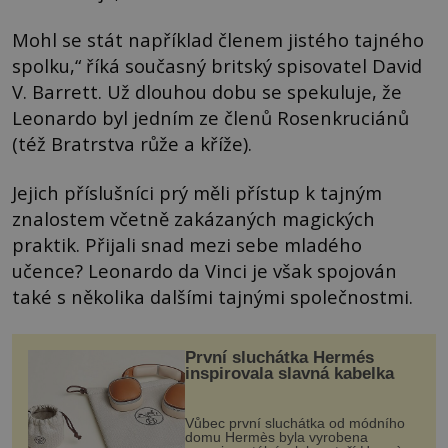
Mohl se stát například členem jistého tajného
spolku,“ říká současný britský spisovatel David
V. Barrett. Už dlouhou dobu se spekuluje, že
Leonardo byl jedním ze členů Rosenkruciánů
(též Bratrstva růže a kříže).
Jejich příslušníci prý měli přístup k tajným
znalostem včetně zakázaných magických
praktik. Přijali snad mezi sebe mladého
učence? Leonardo da Vinci je však spojován
také s několika dalšími tajnými společnostmi.
První sluchátka Hermés
inspirovala slavná kabelka
Vůbec první sluchátka od módního
domu Hermès byla vyrobena