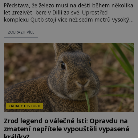
Představa, že železo musí na dešti během několika
let zrezivět, bere v Dillí za své. Uprostřed
komplexu Qutb stojí více než sedm metrů vysoký
železný sloup, který už přibližně 1 600 let odolává
ZOBRAZIT VÍCE
počasí s jen nepatrnými stopami koroze. Jeho
mimořádná trvanlivost dlouho živí legendy o
ztracených technologiích či tajemných
materiálech. Moderní metalurgie však ukazuje, že
skutečné vysvětlení je ješt
ZÁHADY HISTORIE
Zrod legend o válečné lsti: Opravdu na
zmatení nepřítele vypouštěli vypasené
králíky?