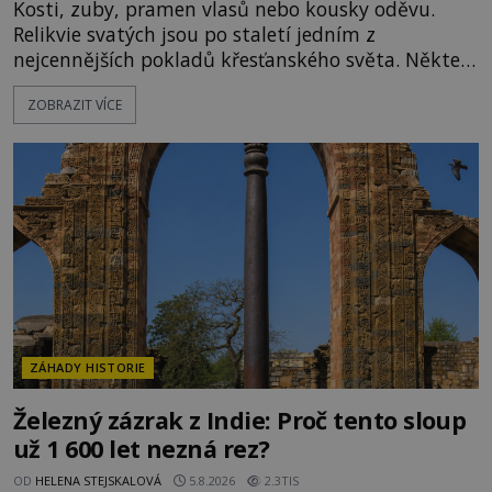
Kosti, zuby, pramen vlasů nebo kousky oděvu.
Relikvie svatých jsou po staletí jedním z
nejcennějších pokladů křesťanského světa. Některé
mají pečlivě doloženou historii, jiné provází
ZOBRAZIT VÍCE
záhady, krádeže i nečekané objevy. Jejich osudy
připomínají dobrodružné romány, přesto se opírají
o skutečné historické události. Ve středověké
Evropě mají relikvie mimořádnou hodnotu. Nejsou
jen předmětem úcty
ZÁHADY HISTORIE
Železný zázrak z Indie: Proč tento sloup
už 1 600 let nezná rez?
OD
HELENA STEJSKALOVÁ
5.8.2026
2.3TIS