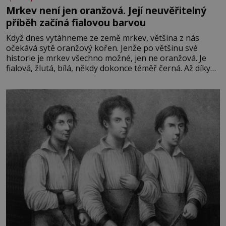
Mrkev není jen oranžová. Její neuvěřitelný
příběh začíná fialovou barvou
Když dnes vytáhneme ze země mrkev, většina z nás
očekává sytě oranžový kořen. Jenže po většinu své
historie je mrkev všechno možné, jen ne oranžová. Je
fialová, žlutá, bílá, někdy dokonce téměř černá. Až díky
stovkám let pečlivého šlechtění se z ní stává zelenina,
bez které si českou zahradu ani nedokážeme představit.
Její příběh je