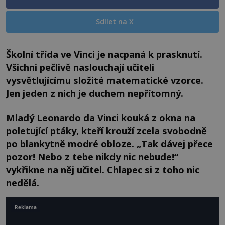
Sdílet na X
Školní třída ve Vinci je nacpaná k prasknutí.
Všichni pečlivě naslouchají učiteli
vysvětlujícímu složité matematické vzorce.
Jen jeden z nich je duchem nepřítomný.
Mladý Leonardo da Vinci kouká z okna na
poletující ptáky, kteří krouží zcela svobodně
po blankytně modré obloze. „Tak dávej přece
pozor! Nebo z tebe nikdy nic nebude!“
vykřikne na něj učitel. Chlapec si z toho nic
nedělá.
Reklama