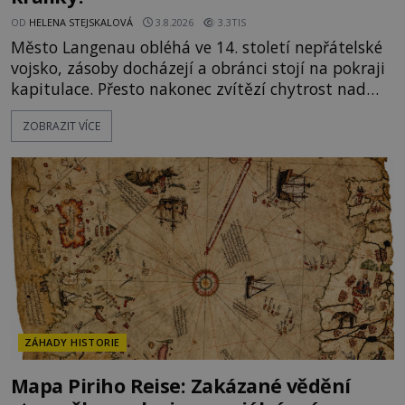
OD
HELENA STEJSKALOVÁ
3.8.2026
3.3TIS
Město Langenau obléhá ve 14. století nepřátelské
vojsko, zásoby docházejí a obránci stojí na pokraji
kapitulace. Přesto nakonec zvítězí chytrost nad
hrubou silou. Podle staré německé legendy vypustí
ZOBRAZIT VÍCE
obyvatelé za hradby dobře živeného králíka, aby
nepřítele přesvědčili, že uvnitř města je jídla stále
dost. Čas pracuje pro obléhatele. Ve městě ubývají
zásoby a každý den znamená další porci strádá
ZÁHADY HISTORIE
Mapa Piriho Reise: Zakázané vědění