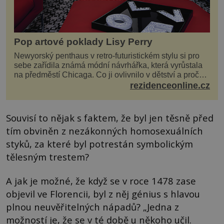
Pop artové poklady Lisy Perry
Newyorský penthaus v retro-futuristickém stylu si pro
sebe zařídila známá módní návrhářka, která vyrůstala
na předměstí Chicaga. Co ji ovlivnilo v dětství a proč
vypadá její domov právě takto? Interié...
rezidenceonline.cz
Souvisí to nějak s faktem, že byl jen těsně před
tím obviněn z nezákonných homosexuálních
styků, za které byl potrestán symbolickým
tělesným trestem?
A jak je možné, že když se v roce 1478 zase
objevil ve Florencii, byl z něj génius s hlavou
plnou neuvěřitelných nápadů? „Jedna z
možností je, že se v té době u někoho učil.