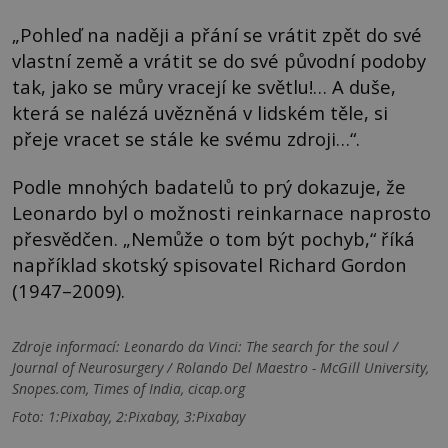
„Pohleď na naději a přání se vrátit zpět do své
vlastní země a vrátit se do své původní podoby
tak, jako se můry vracejí ke světlu!… A duše,
která se nalézá uvězněná v lidském těle, si
přeje vracet se stále ke svému zdroji…“.
Podle mnohých badatelů to prý dokazuje, že
Leonardo byl o možnosti reinkarnace naprosto
přesvědčen. „Nemůže o tom být pochyb,“ říká
například skotský spisovatel Richard Gordon
(1947–2009).
Zdroje informací:
Leonardo da Vinci: The search for the soul /
Journal of Neurosurgery / Rolando Del Maestro - McGill University,
Snopes.com, Times of India, cicap.org
Foto: 1:Pixabay, 2:Pixabay, 3:Pixabay