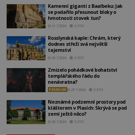
Kamenní giganti z Baalbeku: Jak
se podařilo přesunout bloky o
hmotnosti stovek tun?
31.7.2026
3.3TIS
Rosslynská kaple: Chrám, který
dodnes střeží svá největší
tajemství
30.7.2026
3.5TIS
Zmizelo pohádkové bohatství
templářského řádu do
nenávratna?
PREMIUM
29.7.2026
3.3TIS
Neznámé podzemní prostory pod
klášterem v Plasích: Skrývá se pod
zemí ještě něco?
28.7.2026
3.2TIS