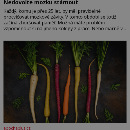
Nedovolte mozku stárnout
Každý, komu je přes 25 let, by měl pravidelně
procvičovat mozkové závity. V tomto období se totiž
začíná zhoršovat paměť. Možná máte problém
vzpomenout si na jméno kolegy z práce. Nebo marně v
paměti lovíte název knížky, kterou jste nedávno přečetli.
Je to opravdu tak, s věkem jako kdyby se paměť
rozhodla stávkovat. Cvičte
epochaplus.cz