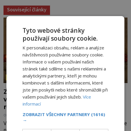
Související články
Tyto webové stránky
používají soubory cookie.
K personalizaci obsahu, reklam a analýze
návštěvnosti používáme soubory cookie.
Informace o vašem používání našich
stránek také sdílíme s našimi reklamními a
analytickými partnery, kteří je mohou
ZÁHADY HISTORIE
kombinovat s dalšími informacemi, které
jste jim poskytli nebo které shromáždili při
Ztracený hrob svatého Mikuláše: Tajná
vašem používání jejich služeb.
Více
výprava, která odnesla nejslavnější
informací
relikvii do Itálie
ZOBRAZIT VŠECHNY PARTNERY
(1616)
OD
HELENA STEJSKALOVÁ
7.8.2026
180
→
V tichu starobylého chrámu v Myře zůstává po více
než sedm století hrob muže, kterému se připisují