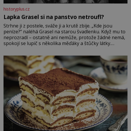
historyplus.cz
Lapka Grasel si na panstvo netroufl?
Strhne ji z postele, sváže ji a krutě zbije. „Kde jsou
peníze?“ naléhá Grasel na starou švadlenku. Když mu to
neprozradí – ostatně ani nemůže, protože žádné nemá,
spokojí se lupič s několika měďáky a štůčky látky.
Zraněná žena pár dní nato umírá. Je to muž nebývale
krutý. Jeho činy budí hrůzu ještě dlouho po jeho smrti