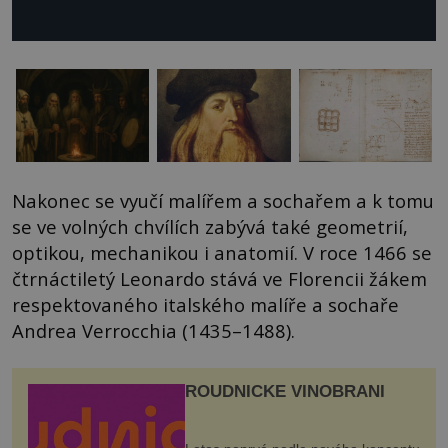
Nakonec se vyučí malířem a sochařem a k tomu
se ve volných chvílích zabývá také geometrií,
optikou, mechanikou i anatomií. V roce 1466 se
čtrnáctiletý Leonardo stává ve Florencii žákem
respektovaného italského malíře a sochaře
Andrea Verrocchia (1435–1488).
ROUDNICKÉ VINOBRANÍ