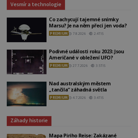
Vesmír a technologie
Co zachycují tajemné snímky
Marsu? Je na něm přeci jen voda?
PREMIUM
7.8.2026
2.4TIS
Podivné události roku 2023: Jsou
Američané v obležení UFO?
PREMIUM
27.7.2026
3.5TIS
Nad australským městem
„tančila“ záhadná světla
PREMIUM
4.7.2026
3.4TIS
Záhady historie
Mapa Piriho Reise: Zakázané