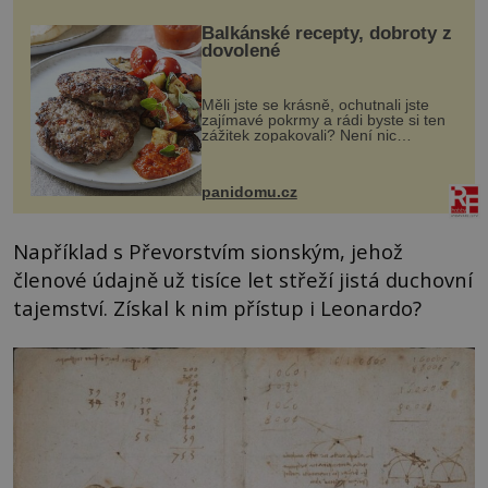
Balkánské recepty, dobroty z
dovolené
Měli jste se krásně, ochutnali jste
zajímavé pokrmy a rádi byste si ten
zážitek zopakovali? Není nic
snazšího. Pljeskavica (10 porcí)
Možná jste ji ochutnali na dovolené v
bývalé Jugoslávii, lze ji vi...
panidomu.cz
Například s Převorstvím sionským, jehož
členové údajně už tisíce let střeží jistá duchovní
tajemství. Získal k nim přístup i Leonardo?