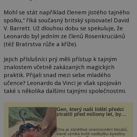
Mohl se stát například členem jistého tajného
spolku,“ říká současný britský spisovatel David
V. Barrett. Už dlouhou dobu se spekuluje, že
Leonardo byl jedním ze členů Rosenkruciánů
(též Bratrstva růže a kříže).
Jejich příslušníci prý měli přístup k tajným
znalostem včetně zakázaných magických
praktik. Přijali snad mezi sebe mladého
učence? Leonardo da Vinci je však spojován
také s několika dalšími tajnými společnostmi.
Gen, který naši lidští předci
ztratili před miliony let, by
mohl pomoci s léčbou
„nemoci králů“
Dna je zánětlivé onemocnění kloubů,
které vzniká kvůli nadbytku kyseliny