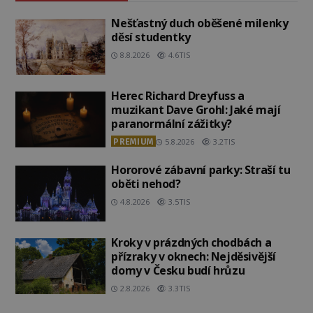
Nešťastný duch oběšené milenky
děsí studentky
8.8.2026
4.6TIS
Herec Richard Dreyfuss a
muzikant Dave Grohl: Jaké mají
paranormální zážitky?
PREMIUM
5.8.2026
3.2TIS
Hororové zábavní parky: Straší tu
oběti nehod?
4.8.2026
3.5TIS
Kroky v prázdných chodbách a
přízraky v oknech: Nejděsivější
domy v Česku budí hrůzu
2.8.2026
3.3TIS