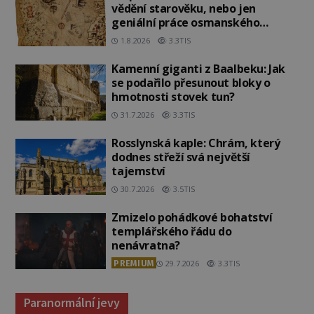
vědění starověku, nebo jen
geniální práce osmanského
admirála?
1.8.2026
3.3TIS
Kamenní giganti z Baalbeku: Jak
se podařilo přesunout bloky o
hmotnosti stovek tun?
31.7.2026
3.3TIS
Rosslynská kaple: Chrám, který
dodnes střeží svá největší
tajemství
30.7.2026
3.5TIS
Zmizelo pohádkové bohatství
templářského řádu do
nenávratna?
PREMIUM
29.7.2026
3.3TIS
Paranormální jevy