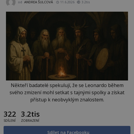
od
ANDREA ŠULCOVÁ
11.6.2026
3.2tis
Někteří badatelé spekulují, že se Leonardo během
svého zmizení mohl setkat s tajnými spolky a získat
přístup k neobvyklým znalostem.
322
3.2tis
SDÍLENÍ
ZOBRAZENÍ
Sdílet na Facebooku