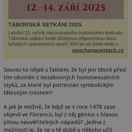
TÁBORSKÁ SETKÁNÍ 2025.
Letošní 33. ročník mezinárodního historického festivalu
Táborská setkání bude důstojnou připomínkou dvou
loňských významných výročí: 600 let od úmrtí nikdy v
poli neporaženého hejtmana Jana Žižky z Tr...
epochanacestach.cz
Souvisí to nějak s faktem, že byl jen těsně před
tím obviněn z nezákonných homosexuálních
styků, za které byl potrestán symbolickým
tělesným trestem?
A jak je možné, že když se v roce 1478 zase
objevil ve Florencii, byl z něj génius s hlavou
plnou neuvěřitelných nápadů? „Jedna z
možností je, že se v té době u někoho učil.