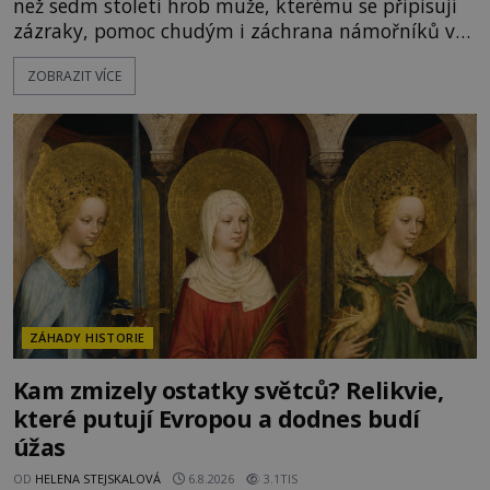
než sedm století hrob muže, kterému se připisují
zázraky, pomoc chudým i záchrana námořníků v
bouřích. Pak ale přichází rok 1087 a klidné místo
ZOBRAZIT VÍCE
se mění v dějiště podivné noční výpravy. Skupina
italských námořníků otevírá hrob svatého
Mikuláše a odváží jeho ostatky přes moře do Bari.
Je to zbožná záchrana před nebezpečím, nebo
promyšlená krádež,
ZÁHADY HISTORIE
Kam zmizely ostatky světců? Relikvie,
které putují Evropou a dodnes budí
úžas
OD
HELENA STEJSKALOVÁ
6.8.2026
3.1TIS