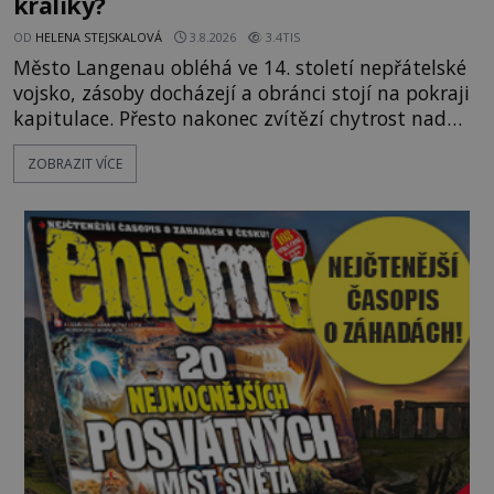
králíky?
OD
HELENA STEJSKALOVÁ
3.8.2026
3.4TIS
Město Langenau obléhá ve 14. století nepřátelské
vojsko, zásoby docházejí a obránci stojí na pokraji
kapitulace. Přesto nakonec zvítězí chytrost nad
hrubou silou. Podle staré německé legendy vypustí
ZOBRAZIT VÍCE
obyvatelé za hradby dobře živeného králíka, aby
nepřítele přesvědčili, že uvnitř města je jídla stále
dost. Čas pracuje pro obléhatele. Ve městě ubývají
zásoby a každý den znamená další porci strádá