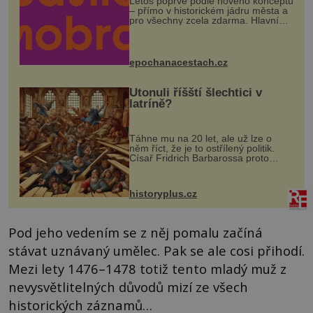
Letos poprvé podle nového konceptu
– přímo v historickém jádru města a
pro všechny zcela zdarma. Hlavní
program se odehraje na Karlově a
Husově náměstí. Návštěvníci se
mohou těšit na víno, burčák, pes...
epochanacestach.cz
Utonuli říšští šlechtici v
latríně?
Táhne mu na 20 let, ale už lze o
něm říct, že je to ostřílený politik.
Císař Fridrich Barbarossa proto
posílá svého syna a dědice Jindřicha
VI. do Erfurtu, aby se stal
prostředníkem při řešení sporu m...
historyplus.cz
Pod jeho vedením se z něj pomalu začíná
stávat uznávaný umělec. Pak se ale cosi přihodí.
Mezi lety 1476–1478 totiž tento mladý muž z
nevysvětlitelných důvodů mizí ze všech
historických záznamů…