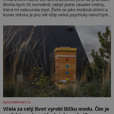
Mohla bych žít normálně, nebýt jedné zásadní změny,
která mi nabourala mysl. Živím se jako mzdová účetní a
konec měsíce je pro mě vždy velice psychicky náročným
obdobím. Od té chvíle, co máme vnoučata, mi dcera čím
dál častěji volá o pomoc, co se hlídání týče. Dalo by se
epochalnisvet.cz
Včela za celý život vyrobí lžičku medu. Čím je