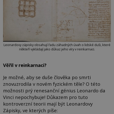
Leonardovy zápisky obsahují řadu záhadných úvah o lidské duši, které
někteří vykládají jako důkaz jeho víry v reinkarnaci.
Věřil v reinkarnaci?
Je možné, aby se duše člověka po smrti
znovuzrodila v novém fyzickém těle? O této
možnosti prý renesanční génius Leonardo da
Vinci nepochybuje! Důkazem pro tuto
kontroverzní teorii mají být Leonardovy
Zápisky, ve kterých píše: