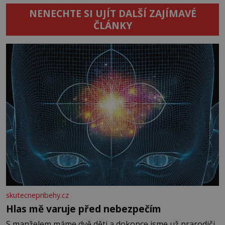
NENECHTE SI UJÍT DALŠÍ ZAJÍMAVÉ
ČLÁNKY
skutecnepribehy.cz
Hlas mě varuje před nebezpečím
S manželem máme dvě děti a dokonce jsme už prarodiči.