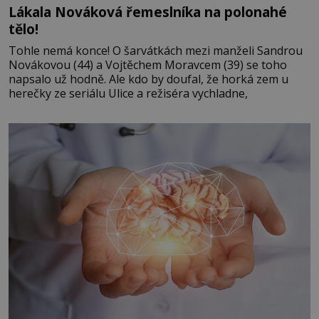
Lákala Nováková řemeslníka na polonahé
tělo!
Tohle nemá konce! O šarvátkách mezi manželi Sandrou
Novákovou (44) a Vojtěchem Moravcem (39) se toho
napsalo už hodně. Ale kdo by doufal, že horká zem u
herečky ze seriálu Ulice a režiséra vychladne,