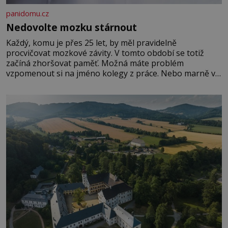
panidomu.cz
Nedovolte mozku stárnout
Každý, komu je přes 25 let, by měl pravidelně
procvičovat mozkové závity. V tomto období se totiž
začíná zhoršovat paměť. Možná máte problém
vzpomenout si na jméno kolegy z práce. Nebo marně v
paměti lovíte název knížky, kterou jste nedávno přečetli.
Je to opravdu tak, s věkem jako kdyby se paměť
rozhodla stávkovat. Cvičte