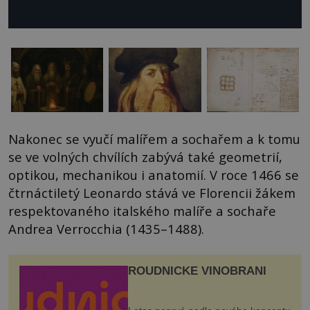
Nakonec se vyučí malířem a sochařem a k tomu
se ve volných chvílích zabývá také geometrií,
optikou, mechanikou i anatomií. V roce 1466 se
čtrnáctiletý Leonardo stává ve Florencii žákem
respektovaného italského malíře a sochaře
Andrea Verrocchia (1435–1488).
ROUDNICKÉ VINOBRANÍ