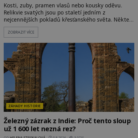
Kosti, zuby, pramen vlasů nebo kousky oděvu.
Relikvie svatých jsou po staletí jedním z
nejcennějších pokladů křesťanského světa. Některé
mají pečlivě doloženou historii, jiné provází
ZOBRAZIT VÍCE
záhady, krádeže i nečekané objevy. Jejich osudy
připomínají dobrodružné romány, přesto se opírají
o skutečné historické události. Ve středověké
Evropě mají relikvie mimořádnou hodnotu. Nejsou
jen předmětem úcty
ZÁHADY HISTORIE
Železný zázrak z Indie: Proč tento sloup
už 1 600 let nezná rez?
OD
HELENA STEJSKALOVÁ
5.8.2026
3.0TIS