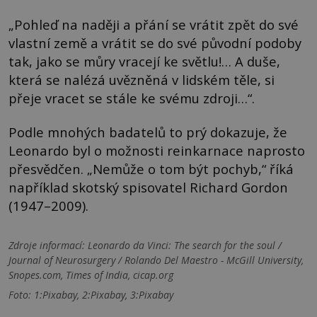
„Pohleď na naději a přání se vrátit zpět do své
vlastní země a vrátit se do své původní podoby
tak, jako se můry vracejí ke světlu!… A duše,
která se nalézá uvězněná v lidském těle, si
přeje vracet se stále ke svému zdroji…“.
Podle mnohých badatelů to prý dokazuje, že
Leonardo byl o možnosti reinkarnace naprosto
přesvědčen. „Nemůže o tom být pochyb,“ říká
například skotský spisovatel Richard Gordon
(1947–2009).
Zdroje informací:
Leonardo da Vinci: The search for the soul /
Journal of Neurosurgery / Rolando Del Maestro - McGill University,
Snopes.com, Times of India, cicap.org
Foto: 1:Pixabay, 2:Pixabay, 3:Pixabay