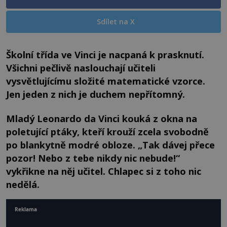
Sdílet na X
Školní třída ve Vinci je nacpaná k prasknutí.
Všichni pečlivě naslouchají učiteli
vysvětlujícímu složité matematické vzorce.
Jen jeden z nich je duchem nepřítomný.
Mladý Leonardo da Vinci kouká z okna na
poletující ptáky, kteří krouží zcela svobodně
po blankytně modré obloze. „Tak dávej přece
pozor! Nebo z tebe nikdy nic nebude!“
vykřikne na něj učitel. Chlapec si z toho nic
nedělá.
Reklama