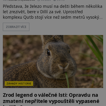
Představa, že železo musí na dešti během několika
let zrezivět, bere v Dillí za své. Uprostřed
komplexu Qutb stojí více než sedm metrů vysoký
železný sloup, který už přibližně 1 600 let odolává
ZOBRAZIT VÍCE
počasí s jen nepatrnými stopami koroze. Jeho
mimořádná trvanlivost dlouho živí legendy o
ztracených technologiích či tajemných
materiálech. Moderní metalurgie však ukazuje, že
skutečné vysvětlení je ješt
ZÁHADY HISTORIE
Zrod legend o válečné lsti: Opravdu na
zmatení nepřítele vypouštěli vypasené