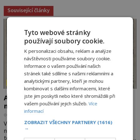
Související články
Tyto webové stránky
používají soubory cookie.
K personalizaci obsahu, reklam a analýze
návštěvnosti používáme soubory cookie.
Informace o vašem používání našich
stránek také sdílíme s našimi reklamními a
analytickými partnery, kteří je mohou
ZÁHADY HISTORIE
kombinovat s dalšími informacemi, které
jste jim poskytli nebo které shromáždili při
Ayia Napa: Kyperské vodní monstrum s
vašem používání jejich služeb.
Více
mírumilovnou povahou
informací
OD
FILIP APPL
7.8.2026
5.2TIS
ZOBRAZIT VŠECHNY PARTNERY
(1616)
Vodní monstra jsou poměrně častým koloritem
→
nejrůznějších jezer, řek či ostrovů. Mnozí skeptici
to přikládají hlavně snaze dané místo zviditelnit a