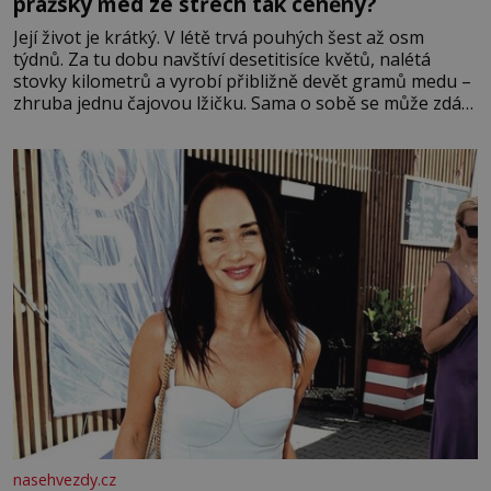
pražský med ze střech tak ceněný?
Její život je krátký. V létě trvá pouhých šest až osm
týdnů. Za tu dobu navštíví desetitisíce květů, nalétá
stovky kilometrů a vyrobí přibližně devět gramů medu –
zhruba jednu čajovou lžičku. Sama o sobě se může zdát
bezvýznamná. Teprve když se spojí s dalšími desítkami
tisíc příslušnic svého včelstva, vznikne jeden z
nejdokonalejších organismů
nasehvezdy.cz