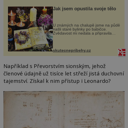
Jak jsem opustila svoje tělo
U známých na chalupě jsme na půdě
našli staré bylinky po babičce.
Zvědavost mi nedala a připravila
jsem si z nich lektvar… Zimní pobyt
na chalupě se pro mě vlastní vinou
změnil v děsivý zážitek, na kt...
skutecnepribehy.cz
Například s Převorstvím sionským, jehož
členové údajně už tisíce let střeží jistá duchovní
tajemství. Získal k nim přístup i Leonardo?