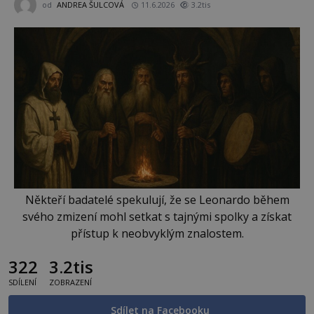
od
ANDREA ŠULCOVÁ
11.6.2026
3.2tis
Někteří badatelé spekulují, že se Leonardo během
svého zmizení mohl setkat s tajnými spolky a získat
přístup k neobvyklým znalostem.
322
3.2tis
SDÍLENÍ
ZOBRAZENÍ
Sdílet na Facebooku