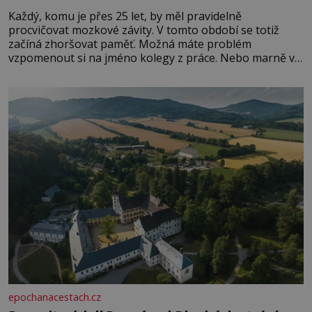
Každý, komu je přes 25 let, by měl pravidelně
procvičovat mozkové závity. V tomto období se totiž
začíná zhoršovat paměť. Možná máte problém
vzpomenout si na jméno kolegy z práce. Nebo marně v
paměti lovíte název knížky, kterou jste nedávno přečetli.
Je to opravdu tak, s věkem jako kdyby se paměť
rozhodla stávkovat. Cvičte
epochanacestach.cz