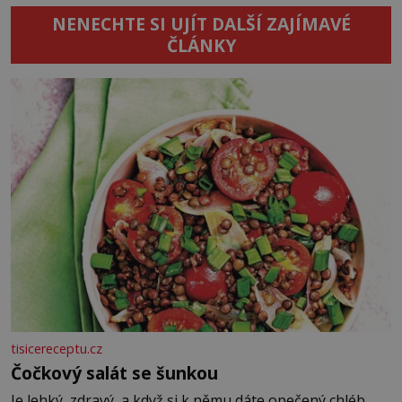
NENECHTE SI UJÍT DALŠÍ ZAJÍMAVÉ
ČLÁNKY
tisicereceptu.cz
Čočkový salát se šunkou
Je lehký, zdravý, a když si k němu dáte opečený chléb