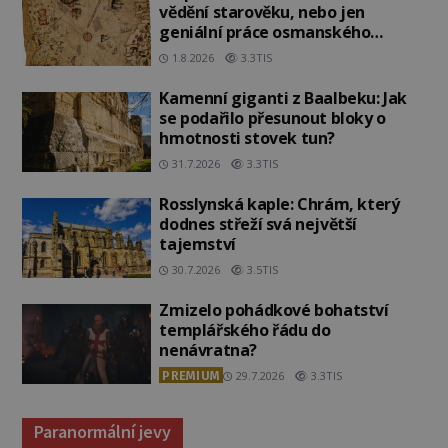
vědění starověku, nebo jen
geniální práce osmanského
admirála?
1.8.2026
3.3TIS
Kamenní giganti z Baalbeku: Jak
se podařilo přesunout bloky o
hmotnosti stovek tun?
31.7.2026
3.3TIS
Rosslynská kaple: Chrám, který
dodnes střeží svá největší
tajemství
30.7.2026
3.5TIS
Zmizelo pohádkové bohatství
templářského řádu do
nenávratna?
PREMIUM
29.7.2026
3.3TIS
Paranormální jevy