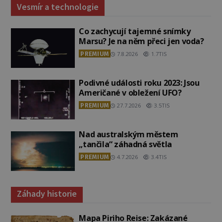
Vesmír a technologie
Co zachycují tajemné snímky
Marsu? Je na něm přeci jen voda?
PREMIUM
7.8.2026
1.7TIS
Podivné události roku 2023: Jsou
Američané v obležení UFO?
PREMIUM
27.7.2026
3.5TIS
Nad australským městem
„tančila“ záhadná světla
PREMIUM
4.7.2026
3.4TIS
Záhady historie
Mapa Piriho Reise: Zakázané