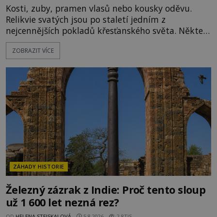
Kosti, zuby, pramen vlasů nebo kousky oděvu.
Relikvie svatých jsou po staletí jedním z
nejcennějších pokladů křesťanského světa. Některé
mají pečlivě doloženou historii, jiné provází
ZOBRAZIT VÍCE
záhady, krádeže i nečekané objevy. Jejich osudy
připomínají dobrodružné romány, přesto se opírají
o skutečné historické události. Ve středověké
Evropě mají relikvie mimořádnou hodnotu. Nejsou
jen předmětem úcty
ZÁHADY HISTORIE
Železný zázrak z Indie: Proč tento sloup
už 1 600 let nezná rez?
OD
HELENA STEJSKALOVÁ
5.8.2026
2.8TIS