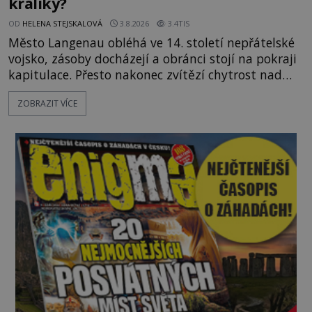
králíky?
OD
HELENA STEJSKALOVÁ
3.8.2026
3.4TIS
Město Langenau obléhá ve 14. století nepřátelské
vojsko, zásoby docházejí a obránci stojí na pokraji
kapitulace. Přesto nakonec zvítězí chytrost nad
hrubou silou. Podle staré německé legendy vypustí
ZOBRAZIT VÍCE
obyvatelé za hradby dobře živeného králíka, aby
nepřítele přesvědčili, že uvnitř města je jídla stále
dost. Čas pracuje pro obléhatele. Ve městě ubývají
zásoby a každý den znamená další porci strádá