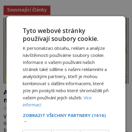
Související články
Tyto webové stránky
používají soubory cookie.
K personalizaci obsahu, reklam a analýze
návštěvnosti používáme soubory cookie.
Informace o vašem používání našich
stránek také sdílíme s našimi reklamními a
analytickými partnery, kteří je mohou
ZÁHADY HISTORIE
kombinovat s dalšími informacemi, které
jste jim poskytli nebo které shromáždili při
Ayia Napa: Kyperské vodní monstrum s
vašem používání jejich služeb.
Více
mírumilovnou povahou
informací
OD
FILIP APPL
7.8.2026
4.4TIS
ZOBRAZIT VŠECHNY PARTNERY
(1616)
Vodní monstra jsou poměrně častým koloritem
→
nejrůznějších jezer, řek či ostrovů. Mnozí skeptici
to přikládají hlavně snaze dané místo zviditelnit a