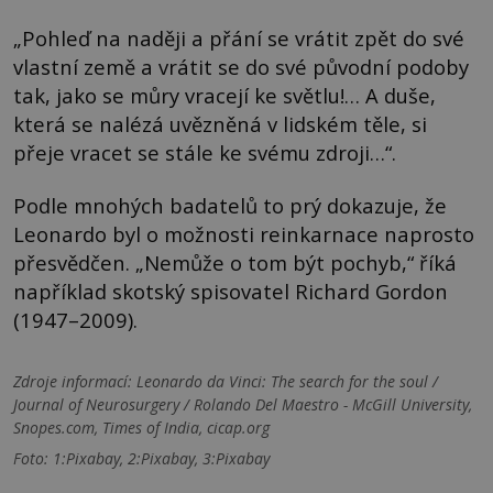
„Pohleď na naději a přání se vrátit zpět do své
vlastní země a vrátit se do své původní podoby
tak, jako se můry vracejí ke světlu!… A duše,
která se nalézá uvězněná v lidském těle, si
přeje vracet se stále ke svému zdroji…“.
Podle mnohých badatelů to prý dokazuje, že
Leonardo byl o možnosti reinkarnace naprosto
přesvědčen. „Nemůže o tom být pochyb,“ říká
například skotský spisovatel Richard Gordon
(1947–2009).
Zdroje informací:
Leonardo da Vinci: The search for the soul /
Journal of Neurosurgery / Rolando Del Maestro - McGill University,
Snopes.com, Times of India, cicap.org
Foto: 1:Pixabay, 2:Pixabay, 3:Pixabay