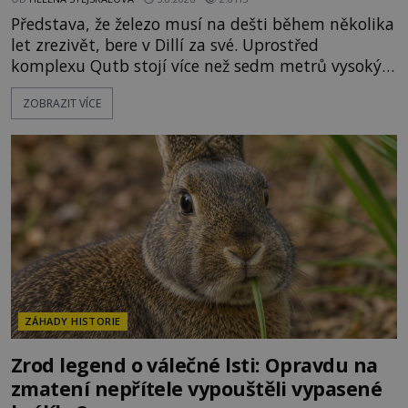
Představa, že železo musí na dešti během několika
let zrezivět, bere v Dillí za své. Uprostřed
komplexu Qutb stojí více než sedm metrů vysoký
železný sloup, který už přibližně 1 600 let odolává
ZOBRAZIT VÍCE
počasí s jen nepatrnými stopami koroze. Jeho
mimořádná trvanlivost dlouho živí legendy o
ztracených technologiích či tajemných
materiálech. Moderní metalurgie však ukazuje, že
skutečné vysvětlení je ješt
ZÁHADY HISTORIE
Zrod legend o válečné lsti: Opravdu na
zmatení nepřítele vypouštěli vypasené