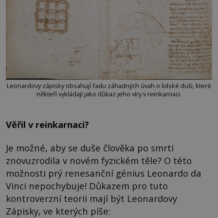
Leonardovy zápisky obsahují řadu záhadných úvah o lidské duši, které
někteří vykládají jako důkaz jeho víry v reinkarnaci.
Věřil v reinkarnaci?
Je možné, aby se duše člověka po smrti
znovuzrodila v novém fyzickém těle? O této
možnosti prý renesanční génius Leonardo da
Vinci nepochybuje! Důkazem pro tuto
kontroverzní teorii mají být Leonardovy
Zápisky, ve kterých píše: