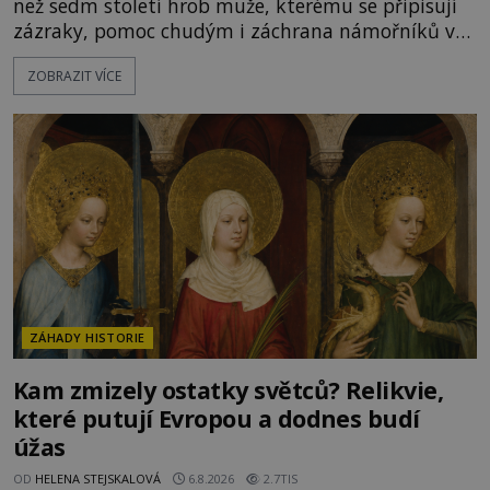
než sedm století hrob muže, kterému se připisují
zázraky, pomoc chudým i záchrana námořníků v
bouřích. Pak ale přichází rok 1087 a klidné místo
ZOBRAZIT VÍCE
se mění v dějiště podivné noční výpravy. Skupina
italských námořníků otevírá hrob svatého
Mikuláše a odváží jeho ostatky přes moře do Bari.
Je to zbožná záchrana před nebezpečím, nebo
promyšlená krádež,
ZÁHADY HISTORIE
Kam zmizely ostatky světců? Relikvie,
které putují Evropou a dodnes budí
úžas
OD
HELENA STEJSKALOVÁ
6.8.2026
2.7TIS