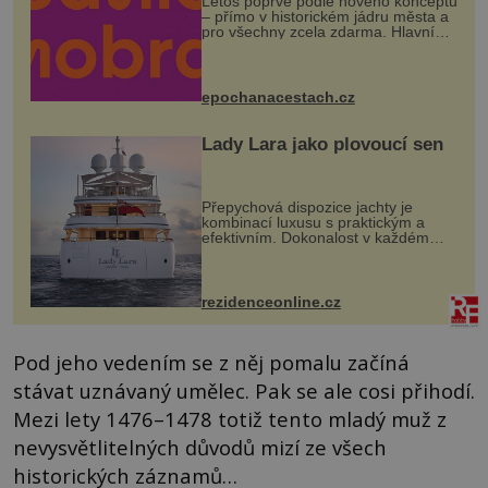
Letos poprvé podle nového konceptu
– přímo v historickém jádru města a
pro všechny zcela zdarma. Hlavní
program se odehraje na Karlově a
Husově náměstí. Návštěvníci se
mohou těšit na víno, burčák, pes...
epochanacestach.cz
Lady Lara jako plovoucí sen
Přepychová dispozice jachty je
kombinací luxusu s praktickým a
efektivním. Dokonalost v každém
detailu představuje značka Fendi
Casa, kterou byly vybaveny její
paluby. Monacký přístav nabízí
každoročn...
rezidenceonline.cz
Pod jeho vedením se z něj pomalu začíná
stávat uznávaný umělec. Pak se ale cosi přihodí.
Mezi lety 1476–1478 totiž tento mladý muž z
nevysvětlitelných důvodů mizí ze všech
historických záznamů…