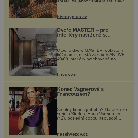
areálu, za jehož vznikem stál slavný
český architekt Josef Hlávka. Ten si
na něm dal mimořádně záležet. Jeho
stavební plány by při ...
historyplus.cz
Dveře MASTER – pro
interiéry navržené s
rozumem i vášní!
Otočné dveře MASTER, opláštění
kůže antik, skrytá zárubeň AKTIVE
40/00 Interiéry navrhované na
zakázku často vyžadují atypické
rozměry nejen nábytku, ale i
otvorových prvků. Technické zázemí
iluxus.cz
dnes umož...
Konec Vagnerové s
Francouzem?
Smutný konec příběhu? Herečka ze
seriálu Studna, Hana Vagnerová
(42), poslední dobou nepůsobí
nejšťastněji. Ačkoli časy její anorexie
jsou už dávno pryč a opět se pyšnila
ženskými křivkami, najednou s...
nasehvezdy.cz