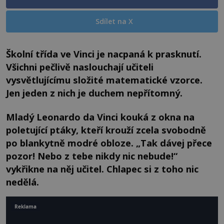
Sdílet na X
Školní třída ve Vinci je nacpaná k prasknutí.
Všichni pečlivě naslouchají učiteli
vysvětlujícímu složité matematické vzorce.
Jen jeden z nich je duchem nepřítomný.
Mladý Leonardo da Vinci kouká z okna na
poletující ptáky, kteří krouží zcela svobodně
po blankytně modré obloze. „Tak dávej přece
pozor! Nebo z tebe nikdy nic nebude!“
vykřikne na něj učitel. Chlapec si z toho nic
nedělá.
Reklama