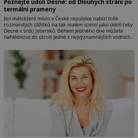
Poznejte údolí Desné: od Dlouhých strání po
termální prameny
Jen málokteré místo v České republice nabízí tolik
rozmanitých zážitků na tak malém území jako údolí řeky
Desné v srdci Jeseníků. Během jediného dne můžete
nahlédnout do útrob jedné z nejvýznamnějších vodních
elektráren v Evropě, vydat se na horské hřebeny, projet
se na koloběžce a den zakončit poznáváním památek ve
Velkých Losinách nebo v termálním