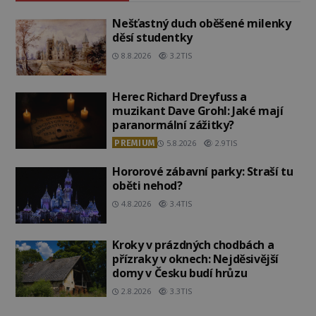
Nešťastný duch oběšené milenky
děsí studentky
8.8.2026
3.2TIS
Herec Richard Dreyfuss a
muzikant Dave Grohl: Jaké mají
paranormální zážitky?
PREMIUM
5.8.2026
2.9TIS
Hororové zábavní parky: Straší tu
oběti nehod?
4.8.2026
3.4TIS
Kroky v prázdných chodbách a
přízraky v oknech: Nejděsivější
domy v Česku budí hrůzu
2.8.2026
3.3TIS