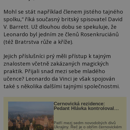
Mohl se stát například členem jistého tajného
spolku,“ říká současný britský spisovatel David
V. Barrett. Už dlouhou dobu se spekuluje, že
Leonardo byl jedním ze členů Rosenkruciánů
(též Bratrstva růže a kříže).
Jejich příslušníci prý měli přístup k tajným
znalostem včetně zakázaných magických
praktik. Přijali snad mezi sebe mladého
učence? Leonardo da Vinci je však spojován
také s několika dalšími tajnými společnostmi.
Černovická rezidence:
Pedant Hlávka kontroloval
každou cihlu
Patří mezi sedm novodobých divů
Ukrajiny. Řeč je o obřím černovickém