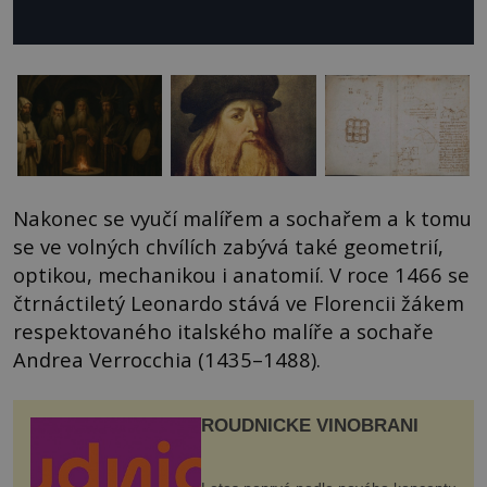
Nakonec se vyučí malířem a sochařem a k tomu
se ve volných chvílích zabývá také geometrií,
optikou, mechanikou i anatomií. V roce 1466 se
čtrnáctiletý Leonardo stává ve Florencii žákem
respektovaného italského malíře a sochaře
Andrea Verrocchia (1435–1488).
ROUDNICKÉ VINOBRANÍ