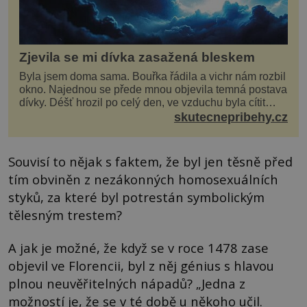
Zjevila se mi dívka zasažená bleskem
Byla jsem doma sama. Bouřka řádila a vichr nám rozbil
okno. Najednou se přede mnou objevila temná postava
dívky. Déšť hrozil po celý den, ve vzduchu byla cítit
bouřka. Do topolů před domem se opřel ví...
skutecnepribehy.cz
Souvisí to nějak s faktem, že byl jen těsně před
tím obviněn z nezákonných homosexuálních
styků, za které byl potrestán symbolickým
tělesným trestem?
A jak je možné, že když se v roce 1478 zase
objevil ve Florencii, byl z něj génius s hlavou
plnou neuvěřitelných nápadů? „Jedna z
možností je, že se v té době u někoho učil.