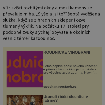
Vítr sviští rozbitými okny a mezi kameny se
převaluje mlha. „Slyšela jsi to?“ šeptá vyděšená
služka, když se z hradních sklepení ozve
tlumený výkřik. Na počátku 17. století prý
podobné zvuky slýchají obyvatelé okolních
vesnic téměř každou noc.
ROUDNICKÉ VINOBRANÍ
Letos poprvé podle nového konceptu
– přímo v historickém jádru města a
pro všechny zcela zdarma. Hlavní
program se odehraje na Karlově a
Husově náměstí. Návštěvníci se
mohou těšit na víno, burčák, pes...
epochanacestach.cz
Utonuli říšští šlechtici v
latríně?