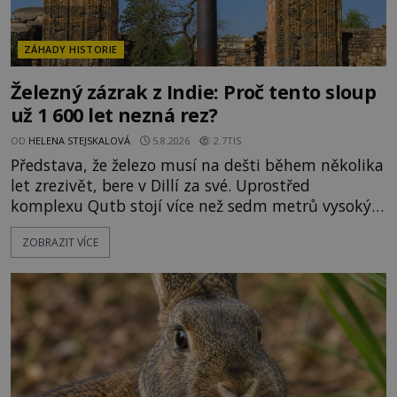
ZÁHADY HISTORIE
Železný zázrak z Indie: Proč tento sloup
už 1 600 let nezná rez?
OD
HELENA STEJSKALOVÁ
5.8.2026
2.7TIS
Představa, že železo musí na dešti během několika
let zrezivět, bere v Dillí za své. Uprostřed
komplexu Qutb stojí více než sedm metrů vysoký
železný sloup, který už přibližně 1 600 let odolává
ZOBRAZIT VÍCE
počasí s jen nepatrnými stopami koroze. Jeho
mimořádná trvanlivost dlouho živí legendy o
ztracených technologiích či tajemných
materiálech. Moderní metalurgie však ukazuje, že
skutečné vysvětlení je ješt