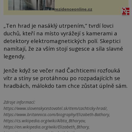
ručníky, osušky a koberečky –
mohou jako mávnutím kouzelného
rezidenceonline.cz
proutku...
„Ten hrad je nasáklý utrpením,“ tvrdí lovci
duchů, kteří na místo vyrážejí s kamerami a
detektory elektromagnetických polí. Skeptici
namítají, že za vším stojí sugesce a síla slavné
legendy.
Jenže když se večer nad Čachticemi rozfouká
vítr a stíny se protáhnou po rozpadajících se
hradbách, málokdo tam chce zůstat úplně sám.
Zdroje informací:
https://www.slovenskycestovatel.sk/item/cachticky-hrad/,
https://www.britannica.com/biography/Elizabeth-Bathory,
https://cs.wikipedia.org/wiki/Albta_Bthoryov,
https://en.wikipedia.org/wiki/Elizabeth_Bthory,