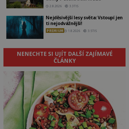
2.8.2026
3.3TIS
Nejděsivější lesy světa: Vstoupí jen
ti nejodvážnější!
PREMIUM
1.8.2026
3.5TIS
NENECHTE SI UJÍT DALŠÍ ZAJÍMAVÉ
ČLÁNKY