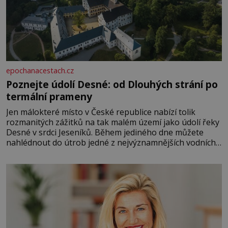
epochanacestach.cz
Poznejte údolí Desné: od Dlouhých strání po
termální prameny
Jen málokteré místo v České republice nabízí tolik
rozmanitých zážitků na tak malém území jako údolí řeky
Desné v srdci Jeseníků. Během jediného dne můžete
nahlédnout do útrob jedné z nejvýznamnějších vodních
elektráren v Evropě, vydat se na horské hřebeny, projet
se na koloběžce a den zakončit poznáváním památek ve
Velkých Losinách nebo v termálním