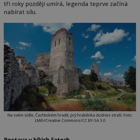
tři roky později umírá, legenda teprve začíná
nabírat sílu.
Na svém sídle, Čachtickém hradě, prý hraběnka dodnes straší. Foto:
LMih/Creative Commons/CC BY-SA 3.0
Postava v bílých šatech