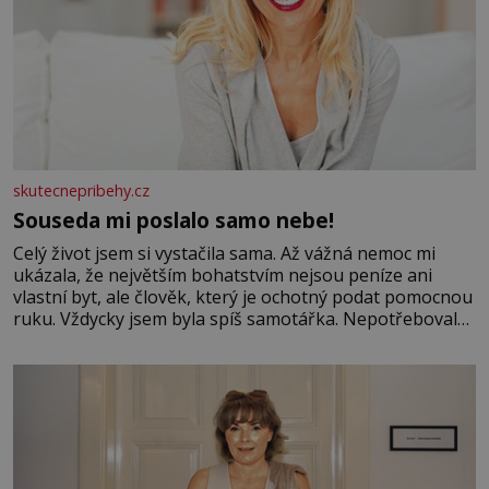
skutecnepribehy.cz
Souseda mi poslalo samo nebe!
Celý život jsem si vystačila sama. Až vážná nemoc mi
ukázala, že největším bohatstvím nejsou peníze ani
vlastní byt, ale člověk, který je ochotný podat pomocnou
ruku. Vždycky jsem byla spíš samotářka. Nepotřebovala
jsem kolem sebe partu kamarádek ani partnera. Stačily
mi knihy, práce a hlavně klid. Hned po studiích jsem
odešla z rodného města,