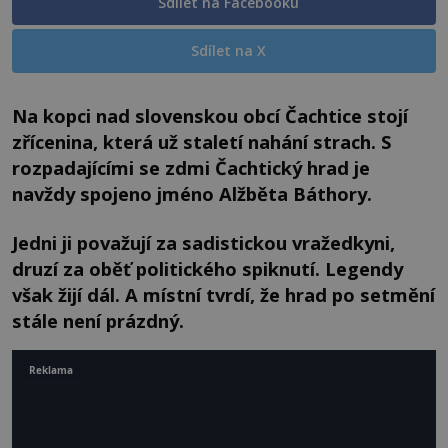
Sdílet na Facebooku
Sdílet na X
Na kopci nad slovenskou obcí Čachtice stojí
zřícenina, která už staletí nahání strach. S
rozpadajícími se zdmi Čachtický hrad je
navždy spojeno jméno Alžběta Báthory.
Jedni ji považují za sadistickou vražedkyni,
druzí za oběť politického spiknutí. Legendy
však žijí dál. A místní tvrdí, že hrad po setmění
stále není prázdný.
Reklama