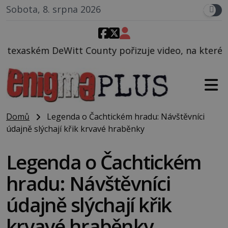
Sobota, 8. srpna 2026
unty pořizuje video, na kterém před jeho vozem po 
Domů
Legenda o Čachtickém hradu: Návštěvníci
údajně slýchají křik krvavé hraběnky
Legenda o Čachtickém
hradu: Návštěvníci
údajně slýchají křik
krvavé hraběnky