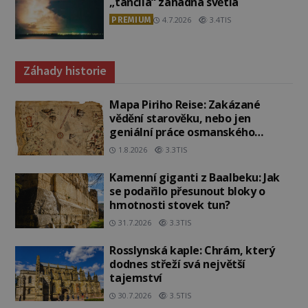
„tančila“ záhadná světla
PREMIUM
4.7.2026
3.4TIS
Záhady historie
Mapa Piriho Reise: Zakázané
vědění starověku, nebo jen
geniální práce osmanského
admirála?
1.8.2026
3.3TIS
Kamenní giganti z Baalbeku: Jak
se podařilo přesunout bloky o
hmotnosti stovek tun?
31.7.2026
3.3TIS
Rosslynská kaple: Chrám, který
dodnes střeží svá největší
tajemství
30.7.2026
3.5TIS