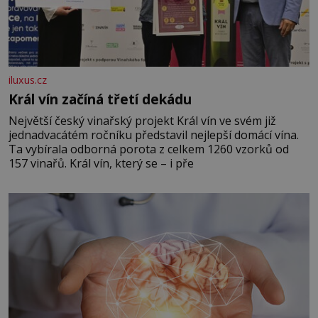
iluxus.cz
Král vín začíná třetí dekádu
Největší český vinařský projekt Král vín ve svém již
jednadvacátém ročníku představil nejlepší domácí vína.
Ta vybírala odborná porota z celkem 1260 vzorků od
157 vinařů. Král vín, který se – i pře