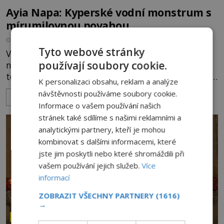
Ayia Napa: Kyperské vodní monstrum s
mírumilovnou povahou
OD
FILIP APPL
7.8.2026
4.3TIS
Tyto webové stránky
Vodní monstra jsou poměrně častým koloritem
používají soubory cookie.
nejrůznějších jezer, řek či ostrovů. Mnozí skeptici
to přikládají hlavně snaze dané místo zviditelnit a
K personalizaci obsahu, reklam a analýze
přitáhnout k němu pozornost záhadám
návštěvnosti používáme soubory cookie.
ZOBRAZIT VÍCE
nakloněných turistů. Je to také případ kyperského
Informace o vašem používání našich
tvora jménem Ayia Napa? Nebo se může za
stránek také sdílíme s našimi reklamními a
legendami o něm ukrývat nějaký pravdivý základ?
analytickými partnery, kteří je mohou
V blízkosti Mysu Greco, jak se přez
kombinovat s dalšími informacemi, které
jste jim poskytli nebo které shromáždili při
vašem používání jejich služeb.
Více
informací
ZOBRAZIT VŠECHNY PARTNERY
(1616)
→
ZÁHADY HISTORIE