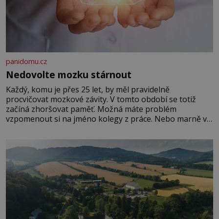
panidomu.cz
Nedovolte mozku stárnout
Každý, komu je přes 25 let, by měl pravidelně
procvičovat mozkové závity. V tomto období se totiž
začíná zhoršovat paměť. Možná máte problém
vzpomenout si na jméno kolegy z práce. Nebo marně v
paměti lovíte název knížky, kterou jste nedávno přečetli.
Je to opravdu tak, s věkem jako kdyby se paměť
rozhodla stávkovat. Cvičte