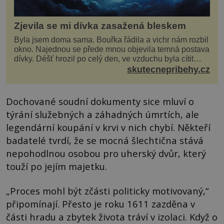
Zjevila se mi dívka zasažená bleskem
Byla jsem doma sama. Bouřka řádila a vichr nám rozbil
okno. Najednou se přede mnou objevila temná postava
dívky. Déšť hrozil po celý den, ve vzduchu byla cítit
bouřka. Do topolů před domem se opřel ví...
skutecnepribehy.cz
Dochované soudní dokumenty sice mluví o
týrání služebných a záhadných úmrtích, ale
legendární koupání v krvi v nich chybí. Někteří
badatelé tvrdí, že se mocná šlechtična stává
nepohodlnou osobou pro uherský dvůr, který
touží po jejím majetku.
„Proces mohl být zčásti politicky motivovaný,“
připomínají. Přesto je roku 1611 zazděna v
části hradu a zbytek života tráví v izolaci. Když o