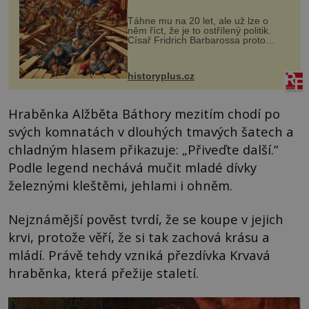
Táhne mu na 20 let, ale už lze o
něm říct, že je to ostřílený politik.
Císař Fridrich Barbarossa proto
posílá svého syna a dědice Jindřicha
VI. do Erfurtu, aby se stal
prostředníkem při řešení sporu m...
historyplus.cz
Hraběnka Alžběta Báthory mezitím chodí po
svých komnatách v dlouhých tmavých šatech a
chladným hlasem přikazuje: „Přiveďte další.“
Podle legend nechává mučit mladé dívky
železnými kleštěmi, jehlami i ohněm.
Nejznámější pověst tvrdí, že se koupe v jejich
krvi, protože věří, že si tak zachová krásu a
mládí. Právě tehdy vzniká přezdívka Krvavá
hraběnka, která přežije staletí.