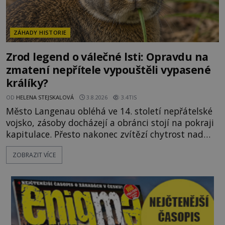
ZÁHADY HISTORIE
Zrod legend o válečné lsti: Opravdu na
zmatení nepřítele vypouštěli vypasené
králíky?
OD
HELENA STEJSKALOVÁ
3.8.2026
3.4TIS
Město Langenau obléhá ve 14. století nepřátelské
vojsko, zásoby docházejí a obránci stojí na pokraji
kapitulace. Přesto nakonec zvítězí chytrost nad
hrubou silou. Podle staré německé legendy vypustí
ZOBRAZIT VÍCE
obyvatelé za hradby dobře živeného králíka, aby
nepřítele přesvědčili, že uvnitř města je jídla stále
dost. Čas pracuje pro obléhatele. Ve městě ubývají
zásoby a každý den znamená další porci strádá