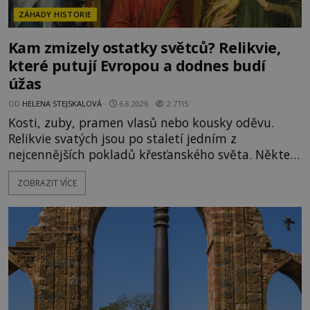
ZÁHADY HISTORIE
Kam zmizely ostatky světců? Relikvie,
které putují Evropou a dodnes budí
úžas
OD
HELENA STEJSKALOVÁ
6.8.2026
2.7TIS
Kosti, zuby, pramen vlasů nebo kousky oděvu.
Relikvie svatých jsou po staletí jedním z
nejcennějších pokladů křesťanského světa. Některé
mají pečlivě doloženou historii, jiné provází
ZOBRAZIT VÍCE
záhady, krádeže i nečekané objevy. Jejich osudy
připomínají dobrodružné romány, přesto se opírají
o skutečné historické události. Ve středověké
Evropě mají relikvie mimořádnou hodnotu. Nejsou
jen předmětem úcty