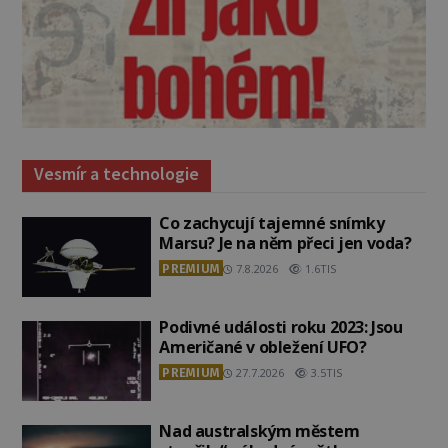
Vesmír a technologie
Co zachycují tajemné snímky
Marsu? Je na něm přeci jen voda?
PREMIUM
7.8.2026
1.6TIS
Podivné události roku 2023: Jsou
Američané v obležení UFO?
PREMIUM
27.7.2026
3.5TIS
Nad australským městem