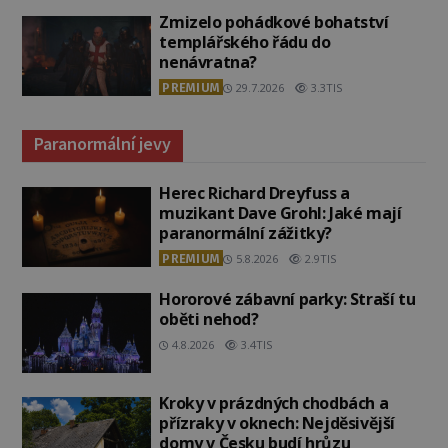
Zmizelo pohádkové bohatství
templářského řádu do
nenávratna?
PREMIUM
29.7.2026
3.3TIS
Paranormální jevy
Herec Richard Dreyfuss a
muzikant Dave Grohl: Jaké mají
paranormální zážitky?
PREMIUM
5.8.2026
2.9TIS
Hororové zábavní parky: Straší tu
oběti nehod?
4.8.2026
3.4TIS
Kroky v prázdných chodbách a
přízraky v oknech: Nejděsivější
domy v Česku budí hrůzu