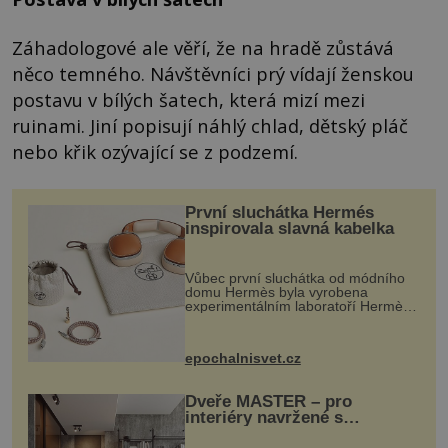
Záhadologové ale věří, že na hradě zůstává
něco temného. Návštěvníci prý vídají ženskou
postavu v bílých šatech, která mizí mezi
ruinami. Jiní popisují náhlý chlad, dětský pláč
nebo křik ozývající se z podzemí.
První sluchátka Hermés
inspirovala slavná kabelka
Vůbec první sluchátka od módního
domu Hermès byla vyrobena
experimentálním laboratoří Hermès
Ateliers Horizons. Elegantní gadget
si vyžádal dva roky vývoje a chlubí
se ručně šitou hovězí kůží a
epochalnisvet.cz
kovový...
Dveře MASTER – pro
interiéry navržené s
rozumem i vášní!