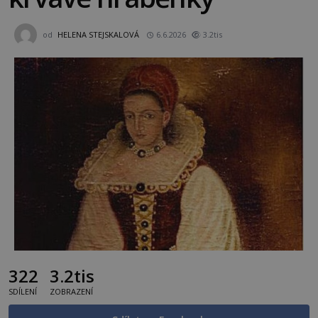
od
HELENA STEJSKALOVÁ
6.6.2026
3.2tis
322
3.2tis
SDÍLENÍ
ZOBRAZENÍ