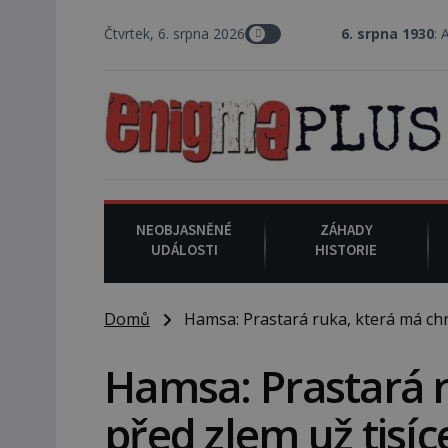
Čtvrtek, 6. srpna 2026
6. srpna 1930
: Americký vrchní sou
NEOBJASNĚNÉ
ZÁHADY
UDÁLOSTI
HISTORIE
Domů
Hamsa: Prastará ruka, která má chrán
Hamsa: Prastará r
před zlem už tisíce