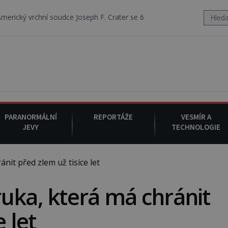
dce Joseph F. Crater se 6. srpna 1930 navečeří ve své oblíbené restaur
PARANORMÁLNÍ
REPORTÁŽE
VESMÍR A
JEVY
TECHNOLOGIE
it před zlem už tisíce let
uka, která má chránit
 let