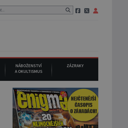
aci, pak si na ulici zavolá taxi, nasedne do něj a už ho nikdy nikdo n
NÁBOŽENSTVÍ
ZÁZRAKY
A OKULTISMUS