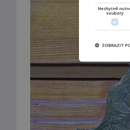
Nezbytně nutn
soubory
ZOBRAZIT P