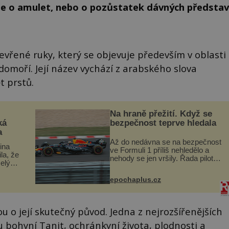
ze o amulet, nebo o pozůstatek dávných představ
vřené ruky, který se objevuje především v oblasti
domoří. Její název vychází z arabského slova
t prstů.
Na hraně přežití. Když se
ká
bezpečnost teprve hledala
a
Až do nedávna se na bezpečnost
lina
ve Formuli 1 příliš nehledělo a
ila, že
nehody se jen vršily. Řada pilotů
elý
to poznala na vlastní kůži, často
s v
s trvalými následky nebo bohužel
ého
epochaplus.cz
i ztrátou života. Dnes
ruhy
nepochopiteln...
u o její skutečný původ. Jedna z nejrozšířenějších
u bohyní Tanit, ochránkyní života, plodnosti a