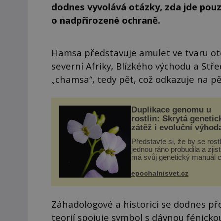
dodnes vyvolává otázky, zda jde pou
o nadpřirozené ochraně.
Hamsa představuje amulet ve tvaru ote
severní Afriky, Blízkého východu a Stře
„chamsa“, tedy pět, což odkazuje na pě
Duplikace genomu u
rostlin: Skrytá genetic
zátěž i evoluční výhod
Představte si, že by se rost
jednou ráno probudila a zjist
má svůj genetický manuál c
dvakrát. Přesně to se obča
přírodě stane – a podle nov
epochalnisvet.cz
výzkumu to může být pro d
vstupenka...
Záhadologové a historici se dodnes přo
teorií spojuje symbol s dávnou fénicko