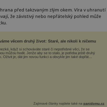
chrana před takzvaným zlým okem. Víra v uhranutí
obávají, že závistivý nebo nepřátelský pohled může
tku.
váme věcem druhý život: Staré, ale nikoli k ničemu
hezké, když si schováváte staré či nepotřebné věci, že se
nou můžou hodit. Jenže aby se to stalo, je potřeba ještě druhý
k. Oživit je, dát jim novou funkci a obvykle jim také dopřát
ášlova...
Zajímavé články najdete také na
panidomu.cz