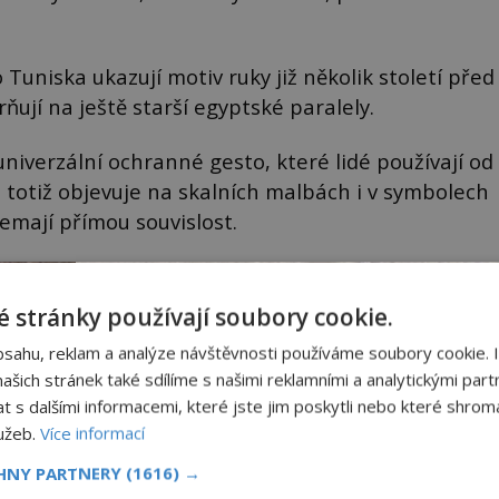
Tuniska ukazují motiv ruky již několik století před
ňují na ještě starší egyptské paralely.
niverzální ochranné gesto, které lidé používají od
 totiž objevuje na skalních malbách i v symbolech
nemají přímou souvislost.
 stránky používají soubory cookie.
bsahu, reklam a analýze návštěvnosti používáme soubory cookie. 
šich stránek také sdílíme s našimi reklamními a analytickými partn
s dalšími informacemi, které jste jim poskytli nebo které shromá
lužeb.
Více informací
CHNY PARTNERY
(1616) →