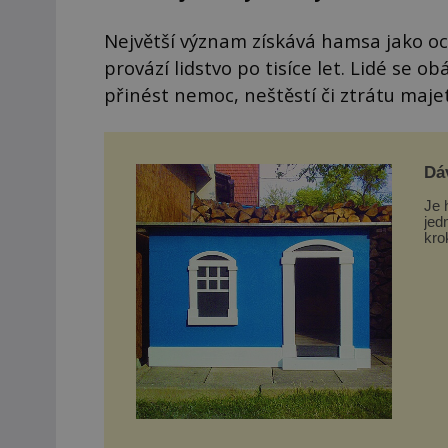
Největší význam získává hamsa jako o
provází lidstvo po tisíce let. Lidé se 
přinést nemoc, neštěstí či ztrátu maje
Dá
Je 
jed
kro
zkr