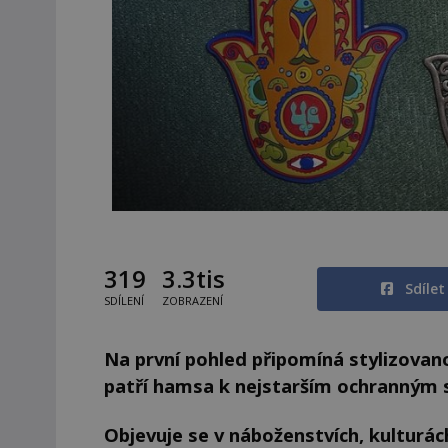
319
3.3tis
Sdíle
SDÍLENÍ
ZOBRAZENÍ
Na první pohled připomíná stylizovano
patří hamsa k nejstarším ochranným 
Objevuje se v náboženstvích, kulturách 