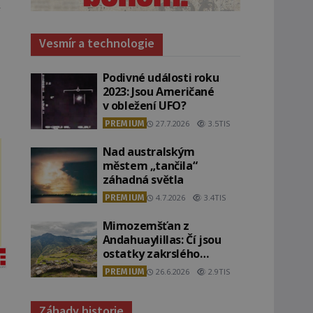
Vesmír a technologie
Podivné události roku
2023: Jsou Američané
v obležení UFO?
PREMIUM
27.7.2026
3.5TIS
Nad australským
městem „tančila“
záhadná světla
PREMIUM
4.7.2026
3.4TIS
Mimozemšťan z
Andahuaylillas: Čí jsou
ostatky zakrslého
stvoření s ohromnou
PREMIUM
26.6.2026
2.9TIS
lebkou?
Záhady historie