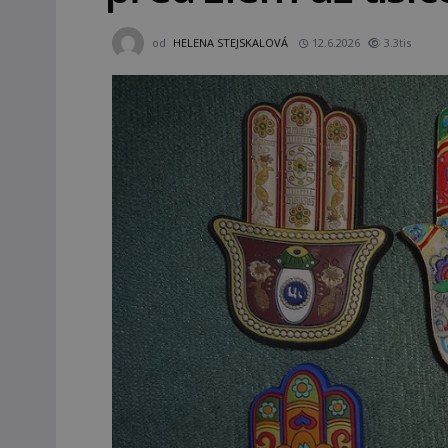
od
HELENA STEJSKALOVÁ
12.6.2026
3.3tis