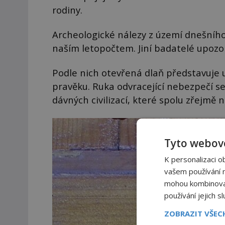
rodiny.
Archeologické nálezy z území dnešního 
naším letopočtem. Jiní badatelé upozor
Podle nich otevřená dlaň představuje u
pravěku. Ruka odvracející nebezpečí se
dávných civilizací, které spolu zřejmě 
Tyto webové
K personalizaci o
vašem používání na
mohou kombinovat 
používání jejich s
ZOBRAZIT VŠE