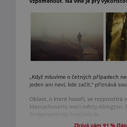
vzpomenout. Na vině je prý vykořisťov
„Když mluvíme o četných případech ne
jeden ani neví, kde začít,“ přiznává s
Oblast, o které hovoří, se rozprostírá 
Massachusetts mezi městy Abington, R
Bridgewaterský trojúhelník.
Zbývá vám 91
%
člán