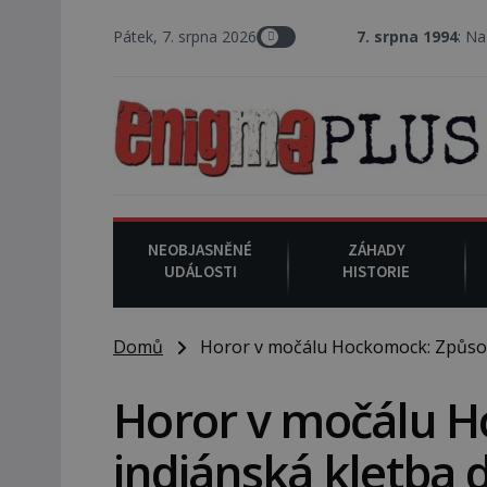
Pátek, 7. srpna 2026
7. srpna 1994
: Na americké měs
NEOBJASNĚNÉ
ZÁHADY
UDÁLOSTI
HISTORIE
Domů
Horor v močálu Hockomock: Způsobu
Horor v močálu 
indiánská kletba 