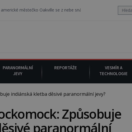
tečko Oakville se z nebe snáší podivná rosolovitá látka neznáméh
PARANORMÁLNÍ
REPORTÁŽE
VESMÍR A
JEVY
TECHNOLOGIE
je indiánská kletba děsivé paranormální jevy?
Hockomock: Způsobuje
děsivé paranormální