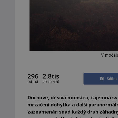
V močálu
296
2.8tis
Sdíle
SDÍLENÍ
ZOBRAZENÍ
Duchové, děsivá monstra, tajemná svě
mrzačení dobytka a další paranormál
zaznamenán snad každý druh záhadnýc