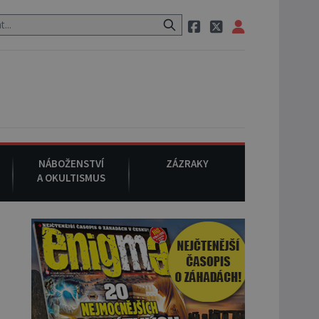
o původu.
7. srpna 1994
: Na americké městečko Oakville se z ne
NÁBOŽENSTVÍ
ZÁZRAKY
A OKULTISMUS