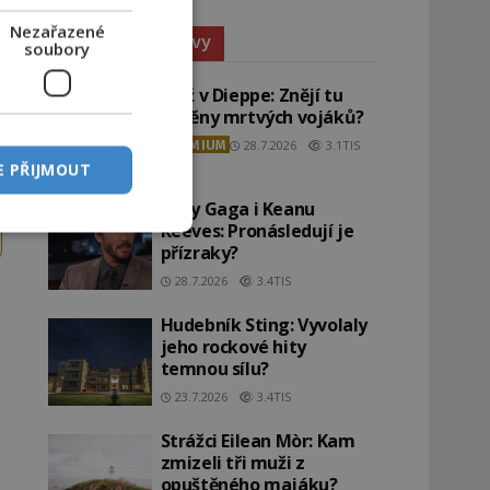
Nezařazené
Paranormální jevy
soubory
Pláž v Dieppe: Znějí tu
ozvěny mrtvých vojáků?
PREMIUM
28.7.2026
3.1TIS
E PŘIJMOUT
Lady Gaga i Keanu
Reeves: Pronásledují je
přízraky?
28.7.2026
3.4TIS
Hudebník Sting: Vyvolaly
jeho rockové hity
temnou sílu?
23.7.2026
3.4TIS
Strážci Eilean Mòr: Kam
zmizeli tři muži z
opuštěného majáku?