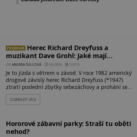
Herec Richard Dreyfuss a
PREMIUM
muzikant Dave Grohl: Jaké mají
paranormální zážitky?
OD
ANDREA ŠULCOVÁ
5.8.2026
2.8TIS
Je to jízda s větrem o závod. V roce 1982 americký
drogově závislý herec Richard Dreyfuss (*1947)
ztratí poslední zbytky sebezáchovy a prohání se
po silnicích ve svém mercedesu jako utržený ze
ZOBRAZIT VÍCE
řetězu. Vše vyvrcholí katastrofou, když to
Dreyfuss napálí v plné rychlosti do stromu! Policie
ve vraku následně nalezne schovaný kokain.
Tímto momentem se slavnému
Hororové zábavní parky: Straší tu oběti
nehod?