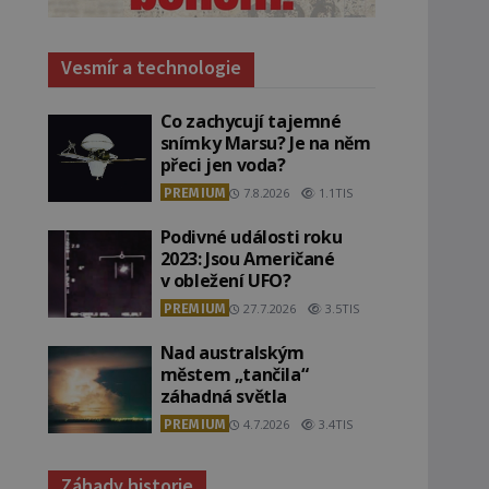
Vesmír a technologie
Co zachycují tajemné
snímky Marsu? Je na něm
přeci jen voda?
PREMIUM
7.8.2026
1.1TIS
Podivné události roku
2023: Jsou Američané
v obležení UFO?
PREMIUM
27.7.2026
3.5TIS
Nad australským
městem „tančila“
záhadná světla
PREMIUM
4.7.2026
3.4TIS
Záhady historie