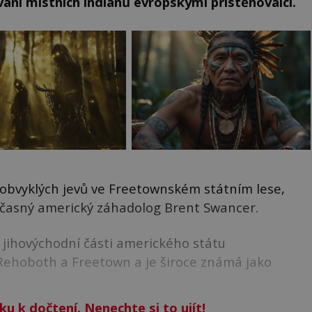
ání místních indiánů evropskými přistěhovalci.
obvyklých jevů ve Freetownském státním lese,
oučasný americký záhadolog Brent Swancer.
v jihovýchodní části amerického státu
ehoboth a Freetown a je široce známá jako
ku k dočtení. Nenechte si to ujít!