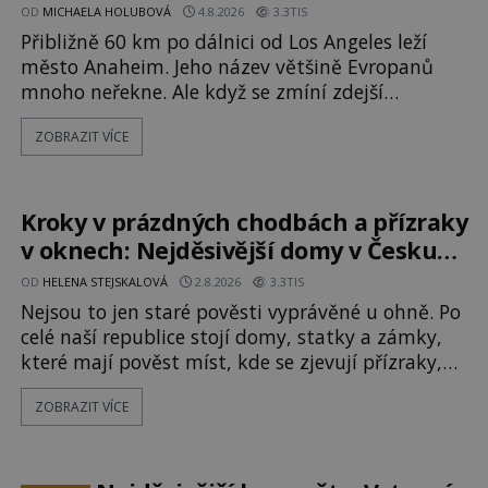
OD
MICHAELA HOLUBOVÁ
4.8.2026
3.3TIS
Přibližně 60 km po dálnici od Los Angeles leží
město Anaheim. Jeho název většině Evropanů
mnoho neřekne. Ale když se zmíní zdejší
Disneyland, je hned jasno. Zábavní park vyroste
ZOBRAZIT VÍCE
na poklidném místě bývalého sadu
pomerančovníků. Klid tu teď rozhodně nepanuje,
park navštíví kolem 17 000 000 zábavychtivých
lidí ročně. A ač je velká snaha to utajit, někteří z
Kroky v prázdných chodbách a přízraky
v oknech: Nejděsivější domy v Česku
budí hrůzu
OD
HELENA STEJSKALOVÁ
2.8.2026
3.3TIS
Nejsou to jen staré pověsti vyprávěné u ohně. Po
celé naší republice stojí domy, statky a zámky,
které mají pověst míst, kde se zjevují přízraky,
ozývají nevysvětlitelné zvuky nebo se dějí
ZOBRAZIT VÍCE
podivné jevy. Zatímco historici většinou hledají
racionální vysvětlení, záhadologové upozorňují,
že některé lokality vykazují nápadně podobná
svědectví po celé generace. A právě tato opakující