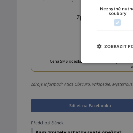
tlačí
Nezbytně nutn
soubory
Zprávu ve tvaru "CTU 
ZOBRAZIT P
OD
Cena SMS odeslané na číslo 9033320 je 20 Kč vč. 
w
Zdroje informací:
Atlas Obscura, Wikipedie, Mysterious
Sdílet na Facebooku
Předchozí článek
Kam zmizely ostatky svaté Anežky?