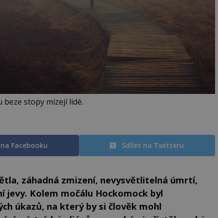
 beze stopy mizejí lidé.
t na Facebooku
Sdílet na Twitteru
tla, záhadná zmizení, nevysvětlitelná úmrtí,
ní jevy. Kolem močálu Hockomock byl
h úkazů, na který by si člověk mohl