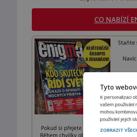
CO NABÍZÍ
E
Staňte
Navíc
Tyto webové
K personalizaci o
vašem používání na
mohou kombinovat 
používání jejich s
Pokud si přejete odemknout pouze ten
ZOBRAZIT VŠE
Během chvilky obdržíte číselný kód, k