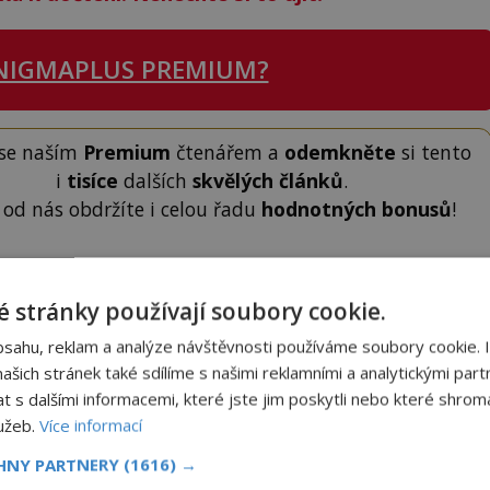
NIGMAPLUS PREMIUM?
 se naším
Premium
čtenářem a
odemkněte
si tento
i
tisíce
dalších
skvělých článků
.
 od nás obdržíte i celou řadu
hodnotných bonusů
!
ODEMKNOUT ČLÁNEK
 stránky používají soubory cookie.
bsahu, reklam a analýze návštěvnosti používáme soubory cookie. 
šich stránek také sdílíme s našimi reklamními a analytickými partn
s dalšími informacemi, které jste jim poskytli nebo které shromá
lužeb.
Více informací
to článek, můžete tak učinit zasláním jediné SMS.
CHNY PARTNERY
(1616) →
terý opíšete do následujícího okénka a kliknutím na