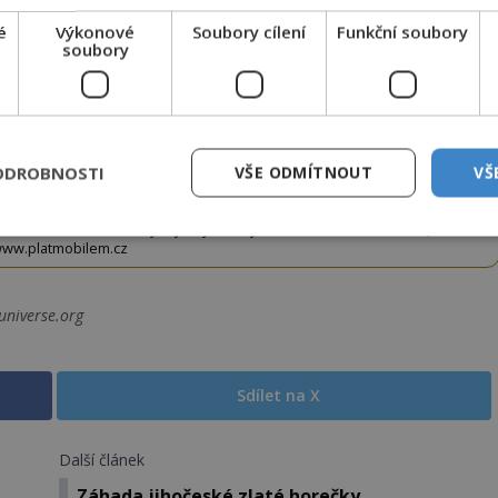
tko jej odemknete.
é
Výkonové
Soubory cílení
Funkční soubory
soubory
CLANEK" odešlete na číslo
903 33 20
.
ODROBNOSTI
VŠE ODMÍTNOUT
VŠ
EMKNOUT KÓDEM
DPH. Službu technicky zajišťuje Airtoy a.s. Infolinka: 602 777 555,
ww.platmobilem.cz
universe.org
Sdílet na X
Další článek
Záhada jihočeské zlaté horečky