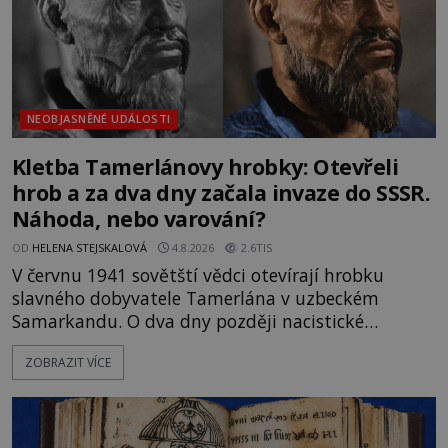
NEOBJASNĚNÉ UDÁLOSTI
Kletba Tamerlánovy hrobky: Otevřeli
hrob a za dva dny začala invaze do SSSR.
Náhoda, nebo varování?
OD
HELENA STEJSKALOVÁ
4.8.2026
2.6TIS
V červnu 1941 sovětští vědci otevírají hrobku
slavného dobyvatele Tamerlána v uzbeckém
Samarkandu. O dva dny později nacistické
Německo zahajuje operaci Barbarossa a napadá
ZOBRAZIT VÍCE
Sovětský svaz. Shoda dat je natolik zarážející, že se
rodí jedna z nejslavnějších „kleteb“ 20. století. Je
na legendě něco pravdy, nebo jde jen o fascinující
souhru okolností? Když antropolog Michail