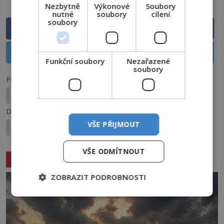
Nezbytně
Výkonové
Soubory
nutné
soubory
cílení
soubory
Sdílet na Facebooku
Sdílet na X
Funkční soubory
Nezařazené
soubory
Předchozí článek
Záhadná Nefertiti: Víme, kde je pohřbena?
Další článek
VŠE PŘIJMOUT
Ptáci: Znamení smrti, nebo jen pověra?
VŠE ODMÍTNOUT
Související články
ZOBRAZIT PODROBNOSTI