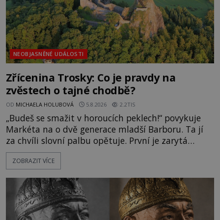
NEOBJASNĚNÉ UDÁLOSTI
Zřícenina Trosky: Co je pravdy na
zvěstech o tajné chodbě?
OD
MICHAELA HOLUBOVÁ
5.8.2026
2.2TIS
„Budeš se smažit v horoucích peklech!“ povykuje
Markéta na o dvě generace mladší Barboru. Ta jí
za chvíli slovní palbu opětuje. První je zarytá
katolička, druhá přesvědčená kališnice. A každá z
ZOBRAZIT VÍCE
nich se usídlí na jedné z věží slavného hradu
Trosky. Šlechtic Ota IV. z Bergova (1399–1452) patří
mezi vůdce protihusitského boje. Za manželku má
skutečně jistou