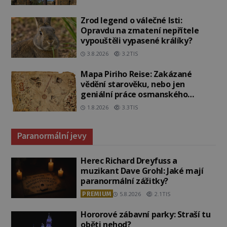
Zrod legend o válečné lsti:
Opravdu na zmatení nepřítele
vypouštěli vypasené králíky?
3.8.2026
3.2TIS
Mapa Piriho Reise: Zakázané
vědění starověku, nebo jen
geniální práce osmanského
admirála?
1.8.2026
3.3TIS
Paranormální jevy
Herec Richard Dreyfuss a
muzikant Dave Grohl: Jaké mají
paranormální zážitky?
PREMIUM
5.8.2026
2.1TIS
Hororové zábavní parky: Straší tu
oběti nehod?