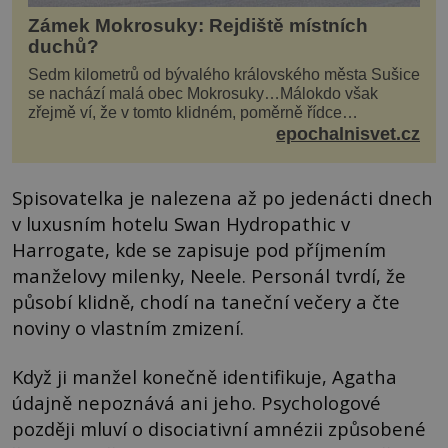
Zámek Mokrosuky: Rejdiště místních
duchů?
Sedm kilometrů od bývalého královského města Sušice
se nachází malá obec Mokrosuky…Málokdo však
zřejmě ví, že v tomto klidném, poměrně řídce
navštěvovaném koutu vesnické Šumavy se nachází
epochalnisvet.cz
několi...
Spisovatelka je nalezena až po jedenácti dnech
v luxusním hotelu Swan Hydropathic v
Harrogate, kde se zapisuje pod příjmením
manželovy milenky, Neele. Personál tvrdí, že
působí klidně, chodí na taneční večery a čte
noviny o vlastním zmizení.
Když ji manžel konečně identifikuje, Agatha
údajně nepoznává ani jeho. Psychologové
později mluví o disociativní amnézii způsobené