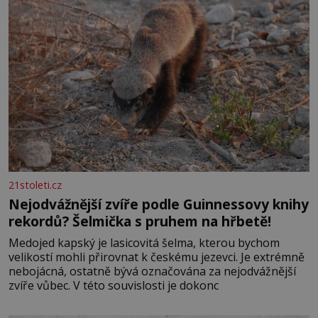
21stoleti.cz
Nejodvážnější zvíře podle Guinnessovy knihy
rekordů? Šelmička s pruhem na hřbetě!
Medojed kapský je lasicovitá šelma, kterou bychom
velikostí mohli přirovnat k českému jezevci. Je extrémně
nebojácná, ostatně bývá označována za nejodvážnější
zvíře vůbec. V této souvislosti je dokonc