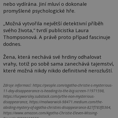
nebo vydírána. Jiní mluví o dokonale
promyšlené psychologické hře.
„Možná vytvořila největší detektivní příběh
svého života,“ tvrdí publicistka Laura
Thompsonová. A právě proto případ fascinuje
dodnes.
Žena, která nechává své hrdiny odhalovat
vrahy, totiž po sobě sama zanechává tajemství,
které možná nikdy nikdo definitivně nerozluští.
Zdroje informací:
https://people.com/agatha-christie-s-mysterious-
11-day-disappearance-is-heading-to-the-big-screen-11971598,
https://lucyworsley.substack.com/p/the-non-mysterious-
disappearance, https://malwarwick-98471.medium.com/the-
abiding-mystery-of-agatha-christies-disappearance-827f783f0364,
https://www.amazon.com/Agatha-Christie-Eleven-Missing-