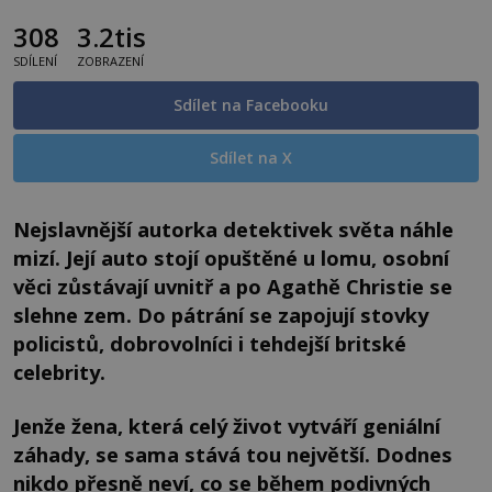
308
3.2tis
SDÍLENÍ
ZOBRAZENÍ
Sdílet na Facebooku
Sdílet na X
Nejslavnější autorka detektivek světa náhle
mizí. Její auto stojí opuštěné u lomu, osobní
věci zůstávají uvnitř a po Agathě Christie se
slehne zem. Do pátrání se zapojují stovky
policistů, dobrovolníci i tehdejší britské
celebrity.
Jenže žena, která celý život vytváří geniální
záhady, se sama stává tou největší. Dodnes
nikdo přesně neví, co se během podivných