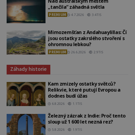
Nad australským městem
„tančila“ záhadná světla
PREMIUM
4.7.2026
3.4TIS
Mimozemšťan z Andahuaylillas: Čí
jsou ostatky zakrslého stvoření s
ohromnou lebkou?
PREMIUM
26.6.2026
2.9TIS
Záhady historie
Kam zmizely ostatky světců?
Relikvie, které putují Evropou a
dodnes budí úžas
6.8.2026
1.1TIS
Železný zázrak z Indie: Proč tento
sloup už 1 600 let nezná rez?
5.8.2026
1.9TIS