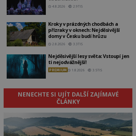
4.8.2026
2.9TIS
Kroky v prázdných chodbách a
přízraky v oknech: Nejděsivější
domy v Česku budí hrůzu
2.8.2026
3.3TIS
Nejděsivější lesy světa: Vstoupí jen
ti nejodvážnější!
PREMIUM
1.8.2026
3.5TIS
NENECHTE SI UJÍT DALŠÍ ZAJÍMAVÉ
ČLÁNKY