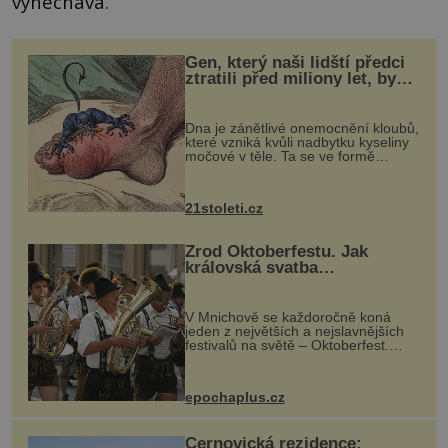
vynechává.
Gen, který naši lidští předci
ztratili před miliony let, by
mohl pomoci s léčbou
„nemoci králů“
Dna je zánětlivé onemocnění kloubů,
které vzniká kvůli nadbytku kyseliny
močové v těle. Ta se ve formě
krystalků ukládá v blízkosti kloubů,
nejčastěji přitom postihuje palce na
nohou, a způsobuje bole...
21stoleti.cz
Zrod Oktoberfestu. Jak
královská svatba
odstartovala největší pivní
festival světa
V Mnichově se každoročně koná
jeden z největších a nejslavnějších
festivalů na světě – Oktoberfest.
Každý rok přiláká miliony
návštěvníků, kteří si vychutnávají
pivo, tradiční jídlo a bavorskou
epochaplus.cz
kultur...
Černovická rezidence: