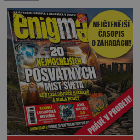
nesrozumitelnou řečí a odmítají jakékoli jídlo
kromě syrových bobů. Příběh se rychle stává
jednou z největších záhad středověké Anglie a ani
po téměř devíti stech letech není