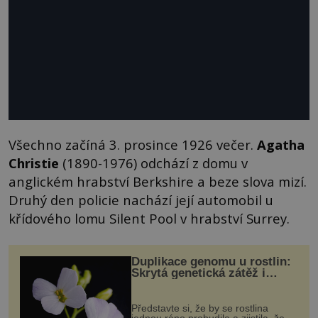
Všechno začíná 3. prosince 1926 večer.
Agatha
Christie
(1890-1976) odchází z domu v
anglickém hrabství Berkshire a beze slova mizí.
Druhý den policie nachází její automobil u
křídového lomu Silent Pool v hrabství Surrey.
Duplikace genomu u rostlin:
Skrytá genetická zátěž i
evoluční výhoda
Představte si, že by se rostlina