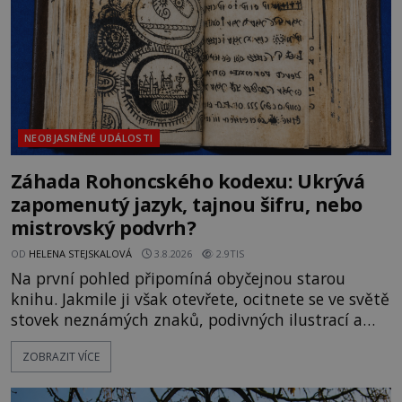
Gerasimov (1907-1970) a
NEOBJASNĚNÉ UDÁLOSTI
Záhada Rohoncského kodexu: Ukrývá
zapomenutý jazyk, tajnou šifru, nebo
mistrovský podvrh?
OD
HELENA STEJSKALOVÁ
3.8.2026
2.9TIS
Na první pohled připomíná obyčejnou starou
knihu. Jakmile ji však otevřete, ocitnete se ve světě
stovek neznámých znaků, podivných ilustrací a
textu, který už téměř dvě století vzdoruje všem
ZOBRAZIT VÍCE
pokusům o rozluštění. Rohoncský kodex patří mezi
největší záhady evropských dějin a dodnes nikdo s
jistotou neví, kdo jej napsal, kdy vznikl ani co