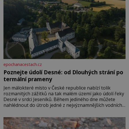
epochanacestach.cz
Poznejte údolí Desné: od Dlouhých strání po
termální prameny
Jen málokteré místo v České republice nabízí tolik
rozmanitých zážitků na tak malém území jako údolí řeky
Desné v srdci Jeseníků. Během jediného dne můžete
nahlédnout do útrob jedné z nejvýznamnějších vodních
elektráren v Evropě, vydat se na horské hřebeny, projet
se na koloběžce a den zakončit poznáváním památek ve
Velkých Losinách nebo v termálním