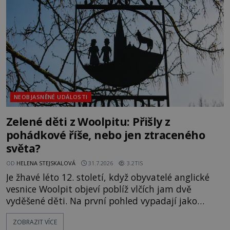
vlastně vypráví. Rohoncský kodex se poprvé
objevuje v roce
NEOBJASNĚNÉ UDÁLOSTI
Zelené děti z Woolpitu: Přišly z
pohádkové říše, nebo jen ztraceného
světa?
OD
HELENA STEJSKALOVÁ
31.7.2026
3.2TIS
Je žhavé léto 12. století, když obyvatelé anglické
vesnice Woolpit objeví poblíž vlčích jam dvě
vyděšené děti. Na první pohled vypadají jako
každé jiné, až na jednu děsivou výjimku. Jejich
ZOBRAZIT VÍCE
kůže má nazelenalý odstín, mluví