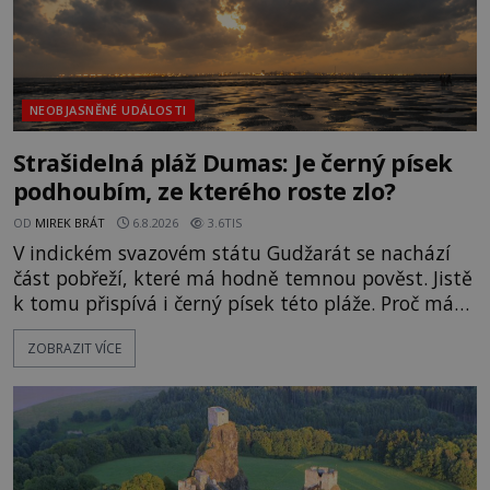
NEOBJASNĚNÉ UDÁLOSTI
Strašidelná pláž Dumas: Je černý písek
podhoubím, ze kterého roste zlo?
OD
MIREK BRÁT
6.8.2026
3.6TIS
V indickém svazovém státu Gudžarát se nachází
část pobřeží, které má hodně temnou pověst. Jistě
k tomu přispívá i černý písek této pláže. Proč má
pláž takové netypické zbarvení? Nakolik jsou
ZOBRAZIT VÍCE
pravdivé historky, že zde došlo k nevysvětlitelným
zmizením turistů? Ti, kteří se nebojí, nás mohou
následovat. Vstupujeme na pláž Dumas ve městě
Surat. Gu