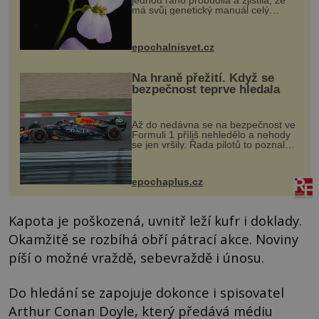
jednou ráno probudila a zjistila, že
má svůj genetický manuál celý
dvakrát. Přesně to se občas v
přírodě stane – a podle nového
výzkumu to může být pro druhy
epochalnisvet.cz
vstupenka...
Na hraně přežití. Když se
bezpečnost teprve hledala
Až do nedávna se na bezpečnost ve
Formuli 1 příliš nehledělo a nehody
se jen vršily. Řada pilotů to poznala
na vlastní kůži, často s trvalými
následky nebo bohužel i ztrátou
života. Dnes nepochopiteln...
epochaplus.cz
Kapota je poškozená, uvnitř leží kufr i doklady.
Okamžitě se rozbíhá obří pátrací akce. Noviny
píší o možné vraždě, sebevraždě i únosu.
Do hledání se zapojuje dokonce i spisovatel
Arthur Conan Doyle, který předává médiu