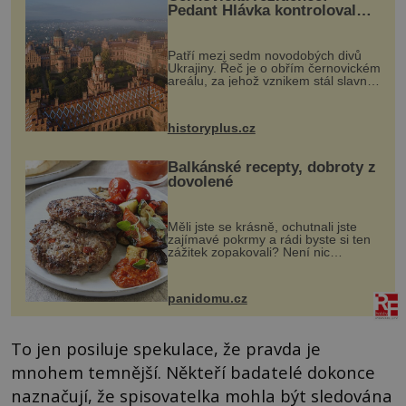
Pedant Hlávka kontroloval
každou cihlu
Patří mezi sedm novodobých divů
Ukrajiny. Řeč je o obřím černovickém
areálu, za jehož vznikem stál slavný
český architekt Josef Hlávka. Ten si
na něm dal mimořádně záležet. Jeho
stavební plány by při ...
historyplus.cz
Balkánské recepty, dobroty z
dovolené
Měli jste se krásně, ochutnali jste
zajímavé pokrmy a rádi byste si ten
zážitek zopakovali? Není nic
snazšího. Pljeskavica (10 porcí)
Možná jste ji ochutnali na dovolené v
bývalé Jugoslávii, lze ji vi...
panidomu.cz
To jen posiluje spekulace, že pravda je
mnohem temnější. Někteří badatelé dokonce
naznačují, že spisovatelka mohla být sledována