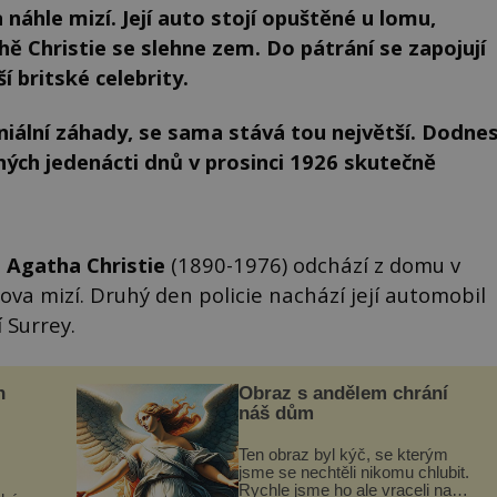
náhle mizí. Její auto stojí opuštěné u lomu,
hě Christie se slehne zem. Do pátrání se zapojují
í britské celebrity.
eniální záhady, se sama stává tou největší. Dodne
ných jedenácti dnů v prosinci 1926 skutečně
.
Agatha Christie
(1890-1976) odchází z domu v
ova mizí. Druhý den policie nachází její automobil
 Surrey.
n
Obraz s andělem chrání
náš dům
Ten obraz byl kýč, se kterým
jsme se nechtěli nikomu chlubit.
Rychle jsme ho ale vraceli na