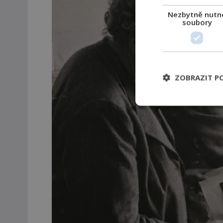
Nezbytně nutn
soubory
ZOBRAZIT P