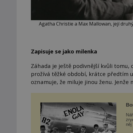
Agatha Christie a Max Mallowan, její dru
Zapisuje se jako milenka
Záhada je ještě podivnější kvůli tomu, 
prožívá těžké období, krátce předtím u
oznamuje, že miluje jinou ženu. Jenže m
Bo
vst
Náh
zry
něj
nič