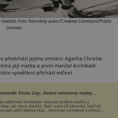
hý manžel. Foto: Neznámý autor/Creative Commons/Public
Domain
co předchází jejímu zmizení. Agatha Christie
mírá její matka a první manžel Archibald
ísto vysvětlení přichází mlčení.
mbardér Enola Gay: Jméno velitelovy matky
oupilo do dějin
le odlehčený bombardér vykrouží prudkou otočku a
chluje, jak nejvíc dokáže. Stačí urazit 18 kilometrů, když do
 zezadu udeří tlaková vlna… Americké rozhodnutí svrhnout
ivou jadernou bombu ...