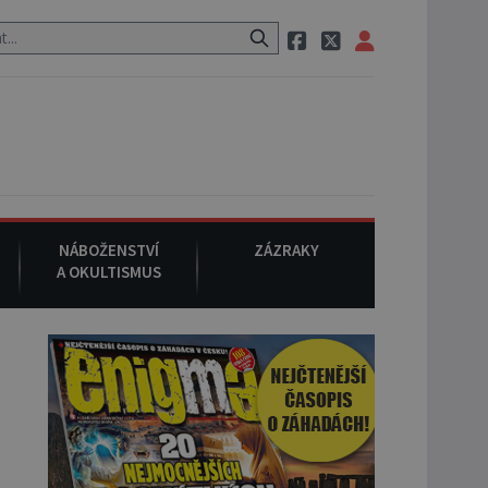
 po cestě utíká zvláštní psovitá šelma, údajně bájná čupakabra.
NÁBOŽENSTVÍ
ZÁZRAKY
A OKULTISMUS