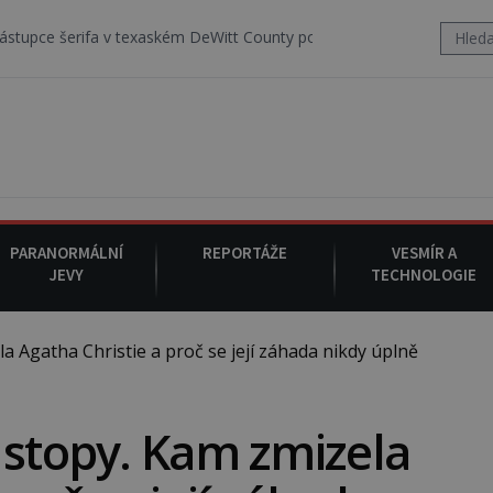
 v texaském DeWitt County pořizuje video, na kterém před jeho vozem
PARANORMÁLNÍ
REPORTÁŽE
VESMÍR A
JEVY
TECHNOLOGIE
 Agatha Christie a proč se její záhada nikdy úplně
 stopy. Kam zmizela