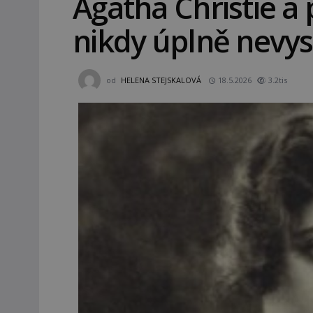
Agatha Christie a 
nikdy úplně nevys
od
HELENA STEJSKALOVÁ
18.5.2026
3.2tis