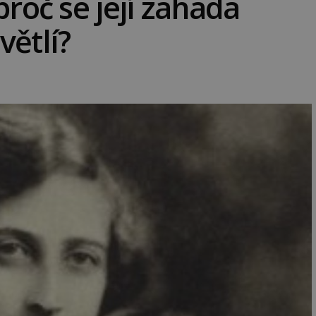
proč se její záhada
větlí?