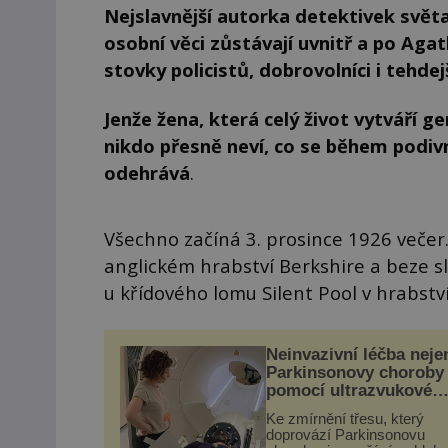
Nejslavnější autorka detektivek světa 
osobní věci zůstávají uvnitř a po Agat
stovky policistů, dobrovolníci i tehdejš
Jenže žena, která celý život vytváří g
nikdo přesně neví, co se během podiv
odehrává
.
Všechno začíná 3. prosince 1926 večer
anglickém hrabství Berkshire a beze sl
u křídového lomu Silent Pool v hrabství
Neinvazivní léčba neje
Parkinsonovy choroby
pomocí ultrazvukové
„helmy“
Ke zmírnění třesu, který
doprovází Parkinsonovu