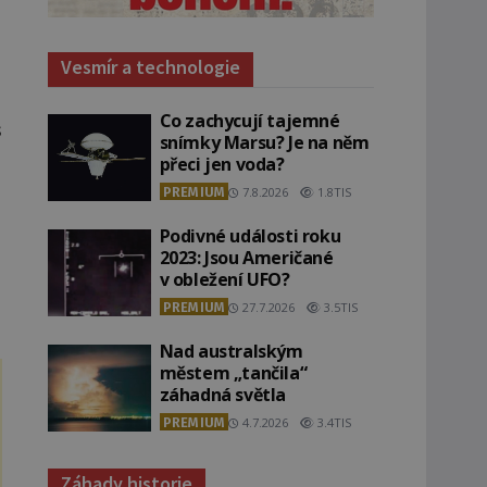
Vesmír a technologie
Co zachycují tajemné
s
snímky Marsu? Je na něm
přeci jen voda?
PREMIUM
7.8.2026
1.8TIS
Podivné události roku
2023: Jsou Američané
v obležení UFO?
PREMIUM
27.7.2026
3.5TIS
Nad australským
městem „tančila“
záhadná světla
PREMIUM
4.7.2026
3.4TIS
Záhady historie