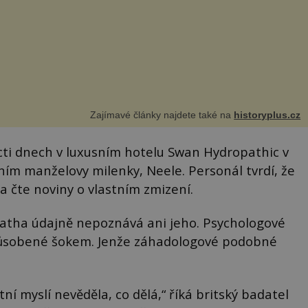
Zajímavé články najdete také na
historyplus.cz
cti dnech v luxusním hotelu Swan Hydropathic v
ním manželovy milenky, Neele. Personál tvrdí, že
a čte noviny o vlastním zmizení.
Agatha údajně nepoznává ani jeho. Psychologové
 způsobené šokem. Jenže záhadologové podobné
ntní myslí nevěděla, co dělá,“ říká britský badatel