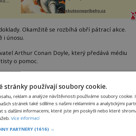
oká
jeho místo. S manželem Vaškem
však
jsme si pořídili chaloupku, takový
skutecnepribehy.cz
domek na severu Čech, kde
í
jsme si naplánova...
nému
 doklady. Okamžitě se rozbíhá obří pátrací akce.
 i únosu.
ovatel Arthur Conan Doyle, který předává médiu
itisty o pomoc.
etektivní horečce,“ popisuje historik Jared Cade,
lky.
 stránky používají soubory cookie.
bsahu, reklam a analýze návštěvnosti používáme soubory cookie. 
jnost začíná věřit, že autorka možná narazila na
šich stránek také sdílíme s našimi reklamními a analytickými partn
okázala napsat.
s dalšími informacemi, které jste jim poskytli nebo které shromá
lužeb.
Více informací
CHNY PARTNERY
(1616) →