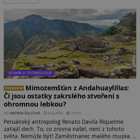
úkaz zachytil na mobilní telefon, se domnívá, že
mohlo jít o návštěvu ze světa duchů. Záhadný
záznam okamžitě rozpoutal deb
VESMÍR A TECHNOLOGIE
Mimozemšťan z Andahuaylillas:
PREMIUM
Čí jsou ostatky zakrslého stvoření s
ohromnou lebkou?
OD
ANDREA ŠULCOVÁ
26.6.2026
2.9TIS
Peruánský antropolog Renato Davila Riquelme
zatajil dech. To, co zrovna našel, není z tohoto
světa. Nemůže být! Zaměstnanec malého muzea v