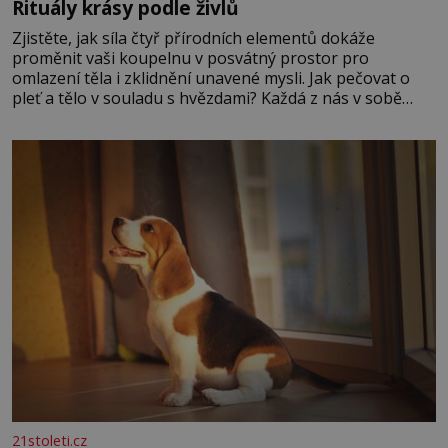
Rituály krásy podle živlů
Zjistěte, jak síla čtyř přírodních elementů dokáže
proměnit vaši koupelnu v posvátný prostor pro
omlazení těla i zklidnění unavené mysli. Jak pečovat o
pleť a tělo v souladu s hvězdami? Každá z nás v sobě
nese otisk vesmíru, který se projevuje nejen v naší
povaze, ale i v potřebách naší pokožky. Ohnivá znamení
Ženy narozené ve znamení Berana, Lva a Střelce v sobě
nesou žár, odvahu a neutuchající elán. Vaše
21stoleti.cz