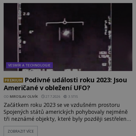
něco naprosto nečekaného. V marsovské oblasti
zvané Cydonie totiž zachytí podivný útvar
připomínající lidskou tvář. NASA (Národní úřad
VESMÍR A TECHNOLOGIE
Podivné události roku 2023: Jsou
PREMIUM
Američané v obležení UFO?
OD
MIROSLAV OLIVÍK
27.7.2026
3.5TIS
Začátkem roku 2023 se ve vzdušném prostoru
Spojených států amerických pohybovaly nejméně
tři neznámé objekty, které byly později sestřeleny.
Do dnešních dnů nebyly trosky těchto létajících
ZOBRAZIT VÍCE
těles objeveny. Je možné, že šlo o nějaké nové