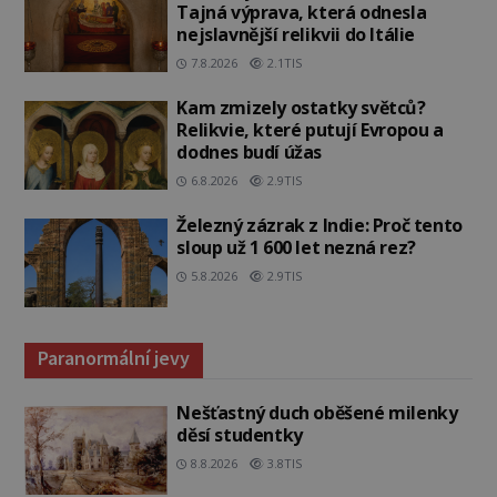
Tajná výprava, která odnesla
nejslavnější relikvii do Itálie
7.8.2026
2.1TIS
Kam zmizely ostatky světců?
Relikvie, které putují Evropou a
dodnes budí úžas
6.8.2026
2.9TIS
Železný zázrak z Indie: Proč tento
sloup už 1 600 let nezná rez?
5.8.2026
2.9TIS
Paranormální jevy
Nešťastný duch oběšené milenky
děsí studentky
8.8.2026
3.8TIS