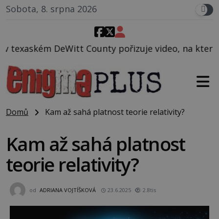
Sobota, 8. srpna 2026
ounty pořizuje video, na kterém před jeho vozem po 
Domů
Kam až sahá platnost teorie relativity?
Kam až sahá platnost
teorie relativity?
od
ADRIANA VOJTÍŠKOVÁ
23.6.2025
2.8tis