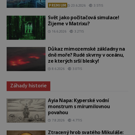
PREMIUM
23.6.2026
3.5TIS
Svět jako počítačová simulace!
Žijeme v Matrixu?
16.6.2026
3.2TIS
Důkaz mimozemské základny na
dně moře? Rudé skvrny v oceánu,
ze kterých srší blesky!
8.6.2026
3.0TIS
Záhady historie
Ayia Napa: Kyperské vodní
monstrum s mírumilovnou
povahou
7.8.2026
4.7TIS
Ztracený hrob svatého Mikuláše: