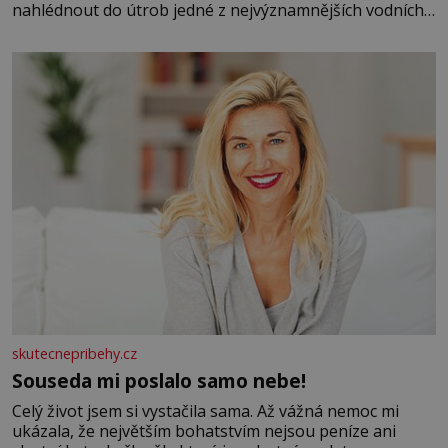
nahlédnout do útrob jedné z nejvýznamnějších vodních
elektráren v Evropě, vydat se na horské hřebeny, projet
se na koloběžce a den zakončit poznáváním památek ve
Velkých Losinách nebo v termálním
skutecnepribehy.cz
Souseda mi poslalo samo nebe!
Celý život jsem si vystačila sama. Až vážná nemoc mi
ukázala, že největším bohatstvím nejsou peníze ani