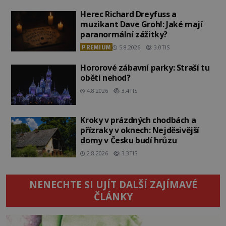
Herec Richard Dreyfuss a
muzikant Dave Grohl: Jaké mají
paranormální zážitky?
PREMIUM
5.8.2026
3.0TIS
Hororové zábavní parky: Straší tu
oběti nehod?
4.8.2026
3.4TIS
Kroky v prázdných chodbách a
přízraky v oknech: Nejděsivější
domy v Česku budí hrůzu
2.8.2026
3.3TIS
NENECHTE SI UJÍT DALŠÍ ZAJÍMAVÉ
ČLÁNKY