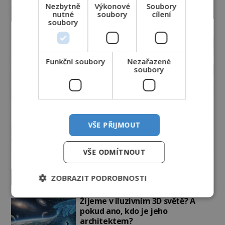
Nezbytně
Výkonové
Soubory
nutné
soubory
cílení
soubory
Funkční soubory
Nezařazené
soubory
VŠE PŘIJMOUT
VŠE ODMÍTNOUT
Vesmír a technologie
ZOBRAZIT PODROBNOSTI
Žijeme v iluzivním 3D světě? A
pokud ano, kdo je jeho
architektem?