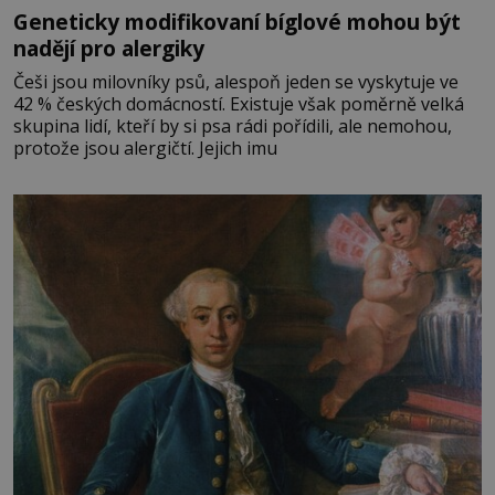
Geneticky modifikovaní bíglové mohou být
nadějí pro alergiky
Češi jsou milovníky psů, alespoň jeden se vyskytuje ve
42 % českých domácností. Existuje však poměrně velká
skupina lidí, kteří by si psa rádi pořídili, ale nemohou,
protože jsou alergičtí. Jejich imu