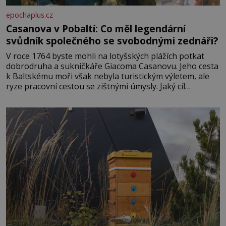
epochaplus.cz
Casanova v Pobaltí: Co měl legendární
svůdník společného se svobodnými zednáři?
V roce 1764 byste mohli na lotyšských plážích potkat
dobrodruha a sukničkáře Giacoma Casanovu. Jeho cesta
k Baltskému moři však nebyla turistickým výletem, ale
ryze pracovní cestou se zištnými úmysly. Jaký cíl
Casanova sledoval, když se například procházel uličkami
lotyšské Rigy? Casanova v Pobaltí kontaktoval tamní
zednářské lóže. Nebyl v této oblasti žádným nováčkem,
protože do zednářské