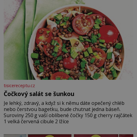
tisicereceptu.cz
Čočkový salát se šunkou
Je lehký, zdravý, a když si k němu dáte opečený chléb
nebo čerstvou bagetku, bude chutnat jedna báseň.
Suroviny 250 g vaší oblíbené čočky 150 g cherry rajčátek
1 velká červená cibule 2 lžíce