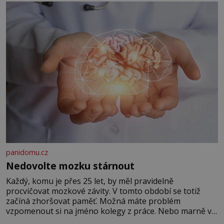
panidomu.cz
Nedovolte mozku stárnout
Každý, komu je přes 25 let, by měl pravidelně
procvičovat mozkové závity. V tomto období se totiž
začíná zhoršovat paměť. Možná máte problém
vzpomenout si na jméno kolegy z práce. Nebo marně v
paměti lovíte název knížky, kterou jste nedávno přečetli.