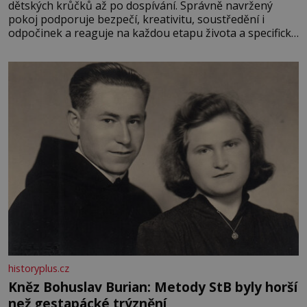
dětských krůčků až po dospívání. Správně navržený
pokoj podporuje bezpečí, kreativitu, soustředění i
odpočinek a reaguje na každou etapu života a specifické
potřeby dítěte. Pro nejmenší je klíčová jednoduchost,
měkkost a bezpečí, proto by pokoj miminka měl působit
především klidně a útulně. Předškolní věk je
historyplus.cz
Kněz Bohuslav Burian: Metody StB byly horší
než gestapácké trýznění