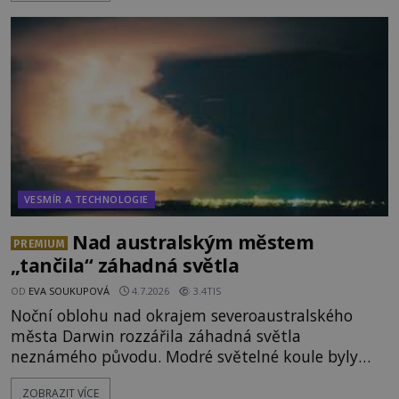
armádní výzkumné technologie? Nebo snad byly
mimozemského původu? Dne 4. února roku 2023
vydává
VESMÍR A TECHNOLOGIE
Nad australským městem
PREMIUM
„tančila“ záhadná světla
OD
EVA SOUKUPOVÁ
4.7.2026
3.4TIS
Noční oblohu nad okrajem severoaustralského
města Darwin rozzářila záhadná světla
neznámého původu. Modré světelné koule byly
viditelné nejméně dvacet minut, během nichž se
ZOBRAZIT VÍCE
opakovaně objevovaly a zase mizely. Svědek, který