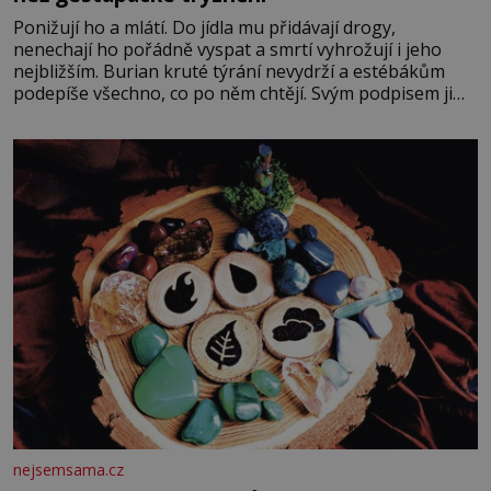
Ponižují ho a mlátí. Do jídla mu přidávají drogy,
nenechají ho pořádně vyspat a smrtí vyhrožují i jeho
nejbližším. Burian kruté týrání nevydrží a estébákům
podepíše všechno, co po něm chtějí. Svým podpisem jim
potvrdí také to, že na něj během výslechů nikdo nevyvíjel
fyzický ani psychický nátlak. Syn brněnského řezníka
chce být knězem a
nejsemsama.cz