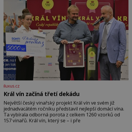
iluxus.cz
Král vín začíná třetí dekádu
Největší český vinařský projekt Král vín ve svém již
jednadvacátém ročníku představil nejlepší domácí vína.
Ta vybírala odborná porota z celkem 1260 vzorků od
157 vinařů. Král vín, který se – i pře