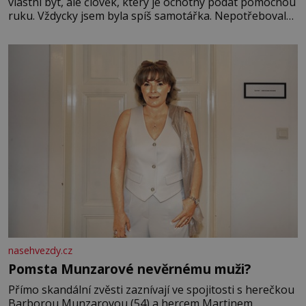
vlastní byt, ale člověk, který je ochotný podat pomocnou
ruku. Vždycky jsem byla spíš samotářka. Nepotřebovala
jsem kolem sebe partu kamarádek ani partnera. Stačily
mi knihy, práce a hlavně klid. Hned po studiích jsem
odešla z rodného města,
nasehvezdy.cz
Pomsta Munzarové nevěrnému muži?
Přímo skandální zvěsti zaznívají ve spojitosti s herečkou
Barborou Munzarovou (54) a hercem Martinem