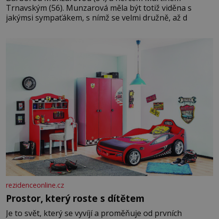
Trnavským (56). Munzarová měla být totiž viděna s
jakýmsi sympaťákem, s nímž se velmi družně, až d
rezidenceonline.cz
Prostor, který roste s dítětem
Je to svět, který se vyvíjí a proměňuje od prvních