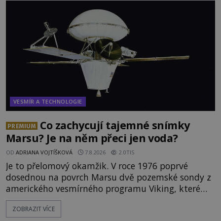
VESMÍR A TECHNOLOGIE
Co zachycují tajemné snímky
PREMIUM
Marsu? Je na něm přeci jen voda?
OD
ADRIANA VOJTÍŠKOVÁ
7.8.2026
2.0TIS
Je to přelomový okamžik. V roce 1976 poprvé
dosednou na povrch Marsu dvě pozemské sondy z
amerického vesmírného programu Viking, které
jsou schopny pořídit fotografie záhadami
ZOBRAZIT VÍCE
opředené rudé planety. Viking 1 zde zaznamená