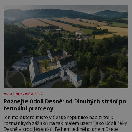
Je to opravdu tak, s věkem jako kdyby se paměť
rozhodla stávkovat. Cvičte
epochanacestach.cz
Poznejte údolí Desné: od Dlouhých strání po
termální prameny
Jen málokteré místo v České republice nabízí tolik
rozmanitých zážitků na tak malém území jako údolí řeky
Desné v srdci Jeseníků. Během jediného dne můžete