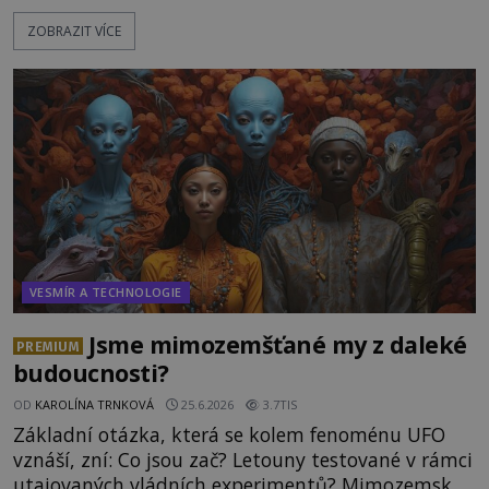
peruánském městečku Andahuaylillas nedaleko
ZOBRAZIT VÍCE
legendárního Cuzca pomalu sestupuje z posvátné
hory Apu a přemýšlí, jak s touto zprávou naloží.
Právě nalezl ostatky dvou mimozemšťanů! Vědci
nad nálezem kroutí hlavou. Už na
VESMÍR A TECHNOLOGIE
Jsme mimozemšťané my z daleké
PREMIUM
budoucnosti?
OD
KAROLÍNA TRNKOVÁ
25.6.2026
3.7TIS
Základní otázka, která se kolem fenoménu UFO
vznáší, zní: Co jsou zač? Letouny testované v rámci
utajovaných vládních experimentů? Mimozemské