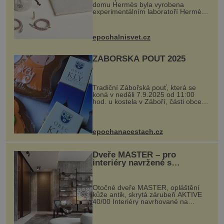
domu Hermès byla vyrobena
experimentálním laboratoří Hermès
Ateliers Horizons. Elegantní gadget
si vyžádal dva roky vývoje a chlubí
se ručně šitou hovězí kůží a
epochalnisvet.cz
kovový...
ZÁBOŘSKÁ POUŤ 2025
Tradiční Zábořská pouť, která se
koná v neděli 7.9.2025 od 11:00
hod. u kostela v Záboří, části obce
Kly u Mělníka. V programu naleznete
komentovanou prohlídku kostela,
dobovou hudbu, řemesla, atrakce...
epochanacestach.cz
Dveře MASTER – pro
interiéry navržené s
rozumem i vášní!
Otočné dveře MASTER, opláštění
kůže antik, skrytá zárubeň AKTIVE
40/00 Interiéry navrhované na
zakázku často vyžadují atypické
rozměry nejen nábytku, ale i
otvorových prvků. Technické zázemí