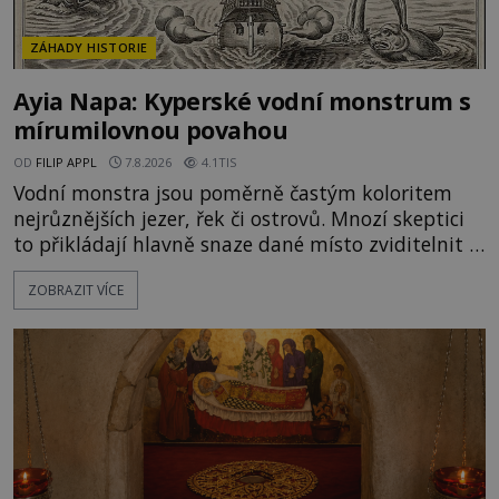
ZÁHADY HISTORIE
Ayia Napa: Kyperské vodní monstrum s
mírumilovnou povahou
OD
FILIP APPL
7.8.2026
4.1TIS
Vodní monstra jsou poměrně častým koloritem
nejrůznějších jezer, řek či ostrovů. Mnozí skeptici
to přikládají hlavně snaze dané místo zviditelnit a
přitáhnout k němu pozornost záhadám
ZOBRAZIT VÍCE
nakloněných turistů. Je to také případ kyperského
tvora jménem Ayia Napa? Nebo se může za
legendami o něm ukrývat nějaký pravdivý základ?
V blízkosti Mysu Greco, jak se přez