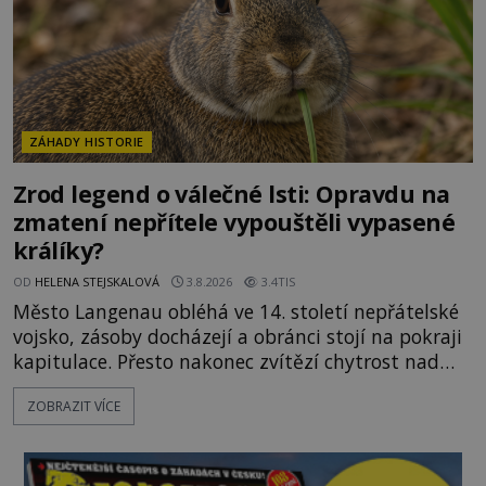
ZÁHADY HISTORIE
Zrod legend o válečné lsti: Opravdu na
zmatení nepřítele vypouštěli vypasené
králíky?
OD
HELENA STEJSKALOVÁ
3.8.2026
3.4TIS
Město Langenau obléhá ve 14. století nepřátelské
vojsko, zásoby docházejí a obránci stojí na pokraji
kapitulace. Přesto nakonec zvítězí chytrost nad
hrubou silou. Podle staré německé legendy vypustí
ZOBRAZIT VÍCE
obyvatelé za hradby dobře živeného králíka, aby
nepřítele přesvědčili, že uvnitř města je jídla stále
dost. Čas pracuje pro obléhatele. Ve městě ubývají
zásoby a každý den znamená další porci strádá