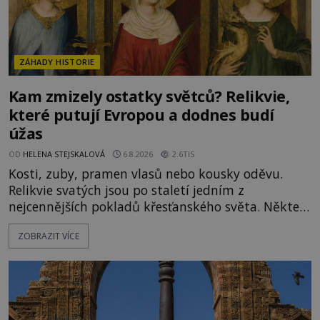
ZÁHADY HISTORIE
Kam zmizely ostatky světců? Relikvie,
které putují Evropou a dodnes budí
úžas
OD
HELENA STEJSKALOVÁ
6.8.2026
2.6TIS
Kosti, zuby, pramen vlasů nebo kousky oděvu.
Relikvie svatých jsou po staletí jedním z
nejcennějších pokladů křesťanského světa. Některé
mají pečlivě doloženou historii, jiné provází
ZOBRAZIT VÍCE
záhady, krádeže i nečekané objevy. Jejich osudy
připomínají dobrodružné romány, přesto se opírají
o skutečné historické události. Ve středověké
Evropě mají relikvie mimořádnou hodnotu. Nejsou
jen předmětem úcty