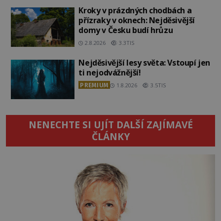
Kroky v prázdných chodbách a
přízraky v oknech: Nejděsivější
domy v Česku budí hrůzu
2.8.2026
3.3TIS
Nejděsivější lesy světa: Vstoupí jen
ti nejodvážnější!
PREMIUM
1.8.2026
3.5TIS
NENECHTE SI UJÍT DALŠÍ ZAJÍMAVÉ
ČLÁNKY