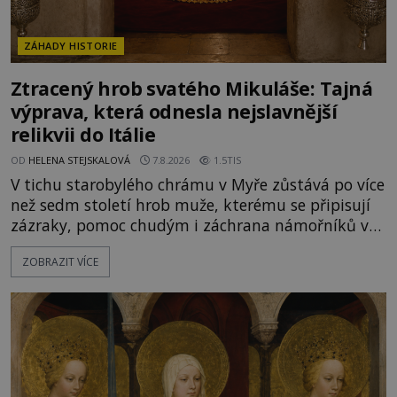
ZÁHADY HISTORIE
Ztracený hrob svatého Mikuláše: Tajná
výprava, která odnesla nejslavnější
relikvii do Itálie
OD
HELENA STEJSKALOVÁ
7.8.2026
1.5TIS
V tichu starobylého chrámu v Myře zůstává po více
než sedm století hrob muže, kterému se připisují
zázraky, pomoc chudým i záchrana námořníků v
bouřích. Pak ale přichází rok 1087 a klidné místo
ZOBRAZIT VÍCE
se mění v dějiště podivné noční výpravy. Skupina
italských námořníků otevírá hrob svatého
Mikuláše a odváží jeho ostatky přes moře do Bari.
Je to zbožná záchrana před nebezpečím, nebo
promyšlená krádež,