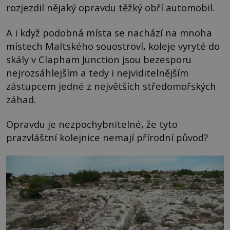
rozjezdil nějaký opravdu těžký obří automobil.
A i když podobná místa se nachází na mnoha
místech Maltského souostroví, koleje vyryté do
skály v Clapham Junction jsou bezesporu
nejrozsáhlejším a tedy i nejviditelnějším
zástupcem jedné z největších středomořských
záhad.
Opravdu je nezpochybnitelné, že tyto
prazvláštní kolejnice nemají přírodní původ?