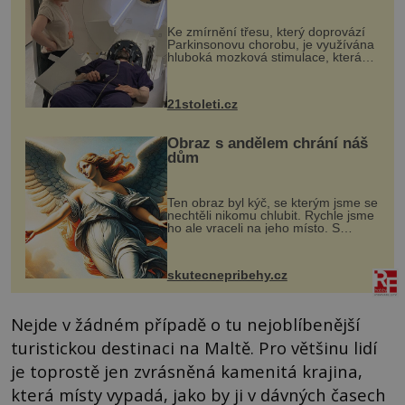
pomocí ultrazvukové
„helmy“
Ke zmírnění třesu, který doprovází
Parkinsonovu chorobu, je využívána
hluboká mozková stimulace, která
však vyžaduje vysoce invazivní
zákrok. Ultrazvuk zase není vhodný
k dostatečně přesnému zacílení ...
21stoleti.cz
Obraz s andělem chrání náš
dům
Ten obraz byl kýč, se kterým jsme se
nechtěli nikomu chlubit. Rychle jsme
ho ale vraceli na jeho místo. S
manželem Vaškem jsme si pořídili
chaloupku, takový domek na severu
Čech, kde jsme si naplánova...
skutecnepribehy.cz
Nejde v žádném případě o tu nejoblíbenější
turistickou destinaci na Maltě. Pro většinu lidí
je toprostě jen zvrásněná kamenitá krajina,
která místy vypadá, jako by ji v dávných časech