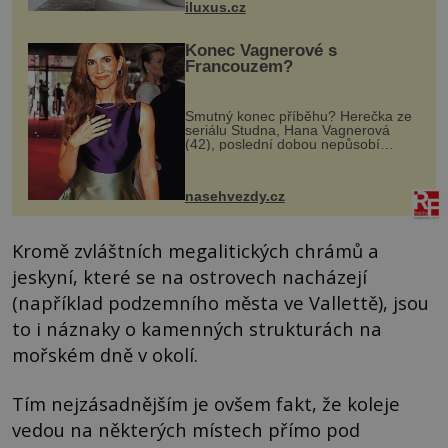
iluxus.cz
dnes umož...
Konec Vagnerové s
Francouzem?
Smutný konec příběhu? Herečka ze
seriálu Studna, Hana Vagnerová
(42), poslední dobou nepůsobí
nejšťastněji. Ačkoli časy její anorexie
jsou už dávno pryč a opět se pyšnila
ženskými křivkami, najednou s...
nasehvezdy.cz
Kromě zvláštních megalitických chrámů a
jeskyní, které se na ostrovech nacházejí
(například podzemního města ve Vallettě), jsou
to i náznaky o kamenných strukturách na
mořském dně v okolí.
Tím nejzásadnějším je ovšem fakt, že koleje
vedou na některých místech přímo pod