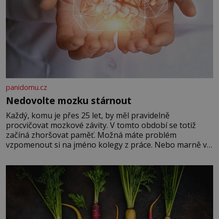
panidomu.cz
Nedovolte mozku stárnout
Každý, komu je přes 25 let, by měl pravidelně
procvičovat mozkové závity. V tomto období se totiž
začíná zhoršovat paměť. Možná máte problém
vzpomenout si na jméno kolegy z práce. Nebo marně v
paměti lovíte název knížky, kterou jste nedávno přečetli.
Je to opravdu tak, s věkem jako kdyby se paměť
rozhodla stávkovat. Cvičte