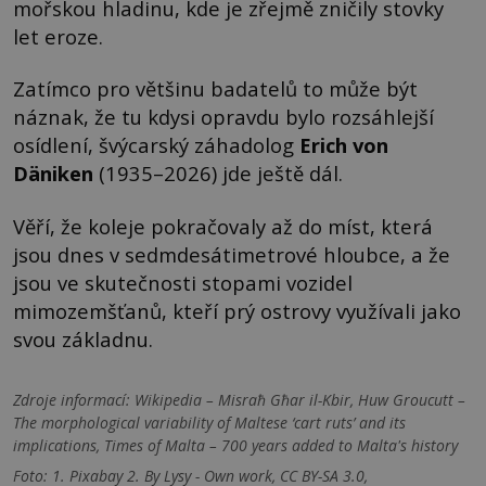
mořskou hladinu, kde je zřejmě zničily stovky
let eroze.
Zatímco pro většinu badatelů to může být
náznak, že tu kdysi opravdu bylo rozsáhlejší
osídlení, švýcarský záhadolog
Erich von
Däniken
(1935–2026) jde ještě dál.
Věří, že koleje pokračovaly až do míst, která
jsou dnes v sedmdesátimetrové hloubce, a že
jsou ve skutečnosti stopami vozidel
mimozemšťanů, kteří prý ostrovy využívali jako
svou základnu.
Zdroje informací:
Wikipedia – Misraħ Għar il-Kbir, Huw Groucutt –
The morphological variability of Maltese ‘cart ruts’ and its
implications, Times of Malta – 700 years added to Malta's history
Foto: 1. Pixabay 2. By Lysy - Own work, CC BY-SA 3.0,