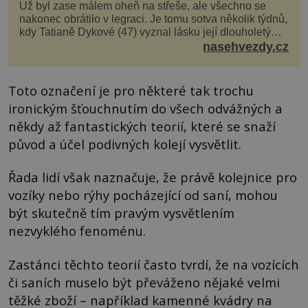
Už byl zase málem oheň na střeše, ale všechno se
nakonec obrátilo v legraci. Je tomu sotva několik týdnů,
kdy Tatianě Dykové (47) vyznal lásku její dlouholetý
kolega a kamarád. Lidé si hned mysleli, ž...
nasehvezdy.cz
Toto označení je pro některé tak trochu
ironickým šťouchnutím do všech odvážných a
někdy až fantastických teorií, které se snaží
původ a účel podivných kolejí vysvětlit.
Řada lidí však naznačuje, že právě kolejnice pro
vozíky nebo rýhy pocházející od saní, mohou
být skutečně tím pravým vysvětlením
nezvyklého fenoménu.
Zastánci těchto teorií často tvrdí, že na vozících
či saních muselo být převáženo nějaké velmi
těžké zboží – například kamenné kvádry na