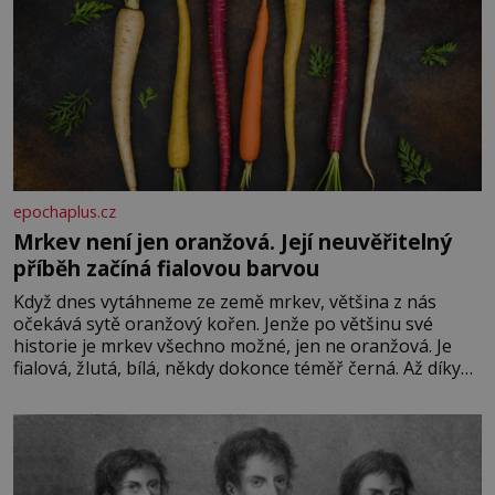
epochaplus.cz
Mrkev není jen oranžová. Její neuvěřitelný
příběh začíná fialovou barvou
Když dnes vytáhneme ze země mrkev, většina z nás
očekává sytě oranžový kořen. Jenže po většinu své
historie je mrkev všechno možné, jen ne oranžová. Je
fialová, žlutá, bílá, někdy dokonce téměř černá. Až díky
stovkám let pečlivého šlechtění se z ní stává zelenina,
bez které si českou zahradu ani nedokážeme představit.
Její příběh je