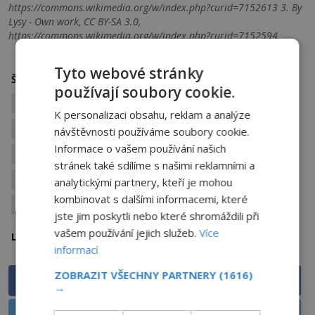
https://commons.wikimedia.org/w/index.php?curid=7152613 3. By
Lysy - Own work, CC BY-SA 3.0,
https://commons.wikimedia.org/w/index.php?curid=7152594
Tyto webové stránky
archeologie
dávná civilizace
Štítky:
používají soubory cookie.
Erich von Däniken
kamenné struktury
K personalizaci obsahu, reklam a analýze
malta
mimozemšťané
návštěvnosti používáme soubory cookie.
Informace o vašem používání našich
Nevysvětlitelná stavba
neznámá civilizace
stránek také sdílíme s našimi reklamními a
památky
podivné kameny
stavba
analytickými partnery, kteří je mohou
kombinovat s dalšími informacemi, které
tajemná stavba
vyspělá civilizace
záhada
jste jim poskytli nebo které shromáždili při
vašem používání jejich služeb.
Více
Malta
Lokalita:
informací
ZOBRAZIT VŠECHNY PARTNERY
(1616)
Sdílet na Facebooku
→
Sdílet na X