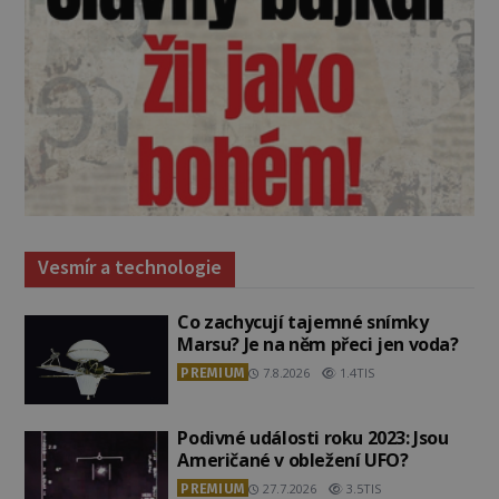
Vesmír a technologie
Co zachycují tajemné snímky
Marsu? Je na něm přeci jen voda?
PREMIUM
7.8.2026
1.4TIS
Podivné události roku 2023: Jsou
Američané v obležení UFO?
PREMIUM
27.7.2026
3.5TIS