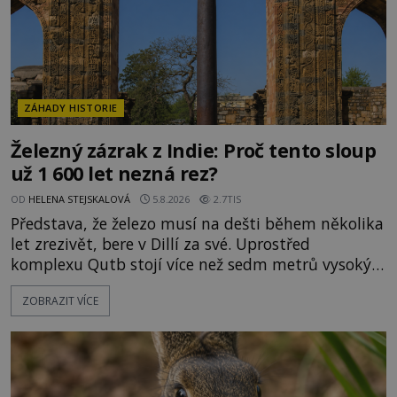
ZÁHADY HISTORIE
Železný zázrak z Indie: Proč tento sloup
už 1 600 let nezná rez?
OD
HELENA STEJSKALOVÁ
5.8.2026
2.7TIS
Představa, že železo musí na dešti během několika
let zrezivět, bere v Dillí za své. Uprostřed
komplexu Qutb stojí více než sedm metrů vysoký
železný sloup, který už přibližně 1 600 let odolává
ZOBRAZIT VÍCE
počasí s jen nepatrnými stopami koroze. Jeho
mimořádná trvanlivost dlouho živí legendy o
ztracených technologiích či tajemných
materiálech. Moderní metalurgie však ukazuje, že
skutečné vysvětlení je ješt