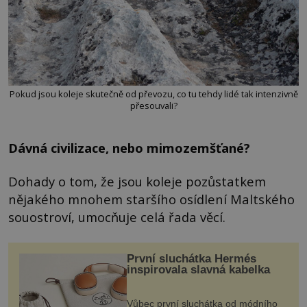
Pokud jsou koleje skutečně od převozu, co tu tehdy lidé tak intenzivně
přesouvali?
Dávná civilizace, nebo mimozemšťané?
Dohady o tom, že jsou koleje pozůstatkem
nějakého mnohem staršího osídlení Maltského
souostroví, umocňuje celá řada věcí.
První sluchátka Hermés
inspirovala slavná kabelka
Vůbec první sluchátka od módního