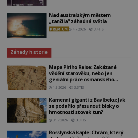
Nad australským městem
„tančila“ záhadná světla
PREMIUM
4.7.2026
3.4TIS
Záhady historie
Mapa Piriho Reise: Zakázané
vědění starověku, nebo jen
geniální práce osmanského
admirála?
1.8.2026
3.3TIS
Kamenní giganti z Baalbeku: Jak
se podařilo přesunout bloky o
hmotnosti stovek tun?
31.7.2026
3.3TIS
Rosslynská kaple: Chrám, který