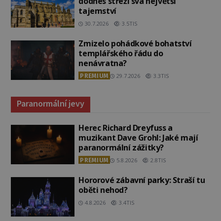
dodnes střeží svá největší
tajemství
30.7.2026
3.5TIS
Zmizelo pohádkové bohatství
templářského řádu do
nenávratna?
PREMIUM
29.7.2026
3.3TIS
Paranormální jevy
Herec Richard Dreyfuss a
muzikant Dave Grohl: Jaké mají
paranormální zážitky?
PREMIUM
5.8.2026
2.8TIS
Hororové zábavní parky: Straší tu
oběti nehod?
4.8.2026
3.4TIS