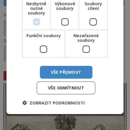
Nezbytně
Výkonové
Soubory
nutné
soubory
cílení
soubory
Předchozí článek
Záhada slavného obrazu: Proč Pablo Picasso
obraz Guernica nikdy nekomentoval?
Funkční soubory
Nezařazené
soubory
Další článek
Spiritismus ve starověkém Egyptě: Velekněz
vyvolal ducha z thébské nekropole
VŠE PŘIJMOUT
Související články
VŠE ODMÍTNOUT
ZOBRAZIT PODROBNOSTI