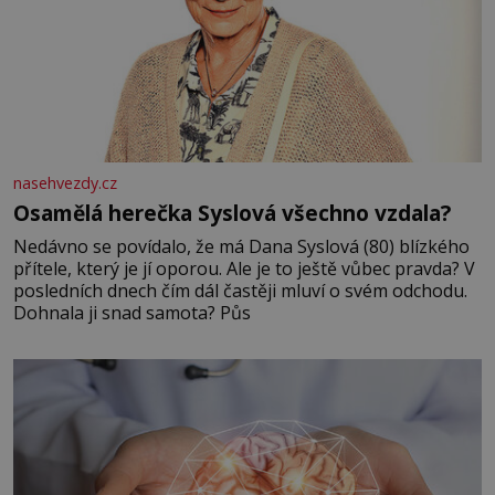
nasehvezdy.cz
Osamělá herečka Syslová všechno vzdala?
Nedávno se povídalo, že má Dana Syslová (80) blízkého
přítele, který je jí oporou. Ale je to ještě vůbec pravda? V
posledních dnech čím dál častěji mluví o svém odchodu.
Dohnala ji snad samota? Půs