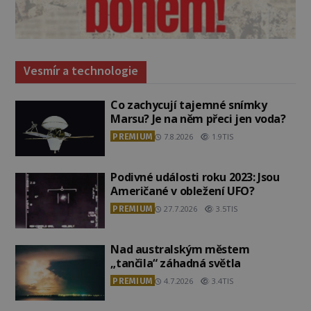
Vesmír a technologie
Co zachycují tajemné snímky
Marsu? Je na něm přeci jen voda?
PREMIUM
7.8.2026
1.9TIS
Podivné události roku 2023: Jsou
Američané v obležení UFO?
PREMIUM
27.7.2026
3.5TIS
Nad australským městem
„tančila“ záhadná světla
PREMIUM
4.7.2026
3.4TIS