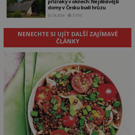
přízraky v oknech: Nejděsivější
domy v Česku budí hrůzu
2.8.2026
3.3TIS
NENECHTE SI UJÍT DALŠÍ ZAJÍMAVÉ
ČLÁNKY