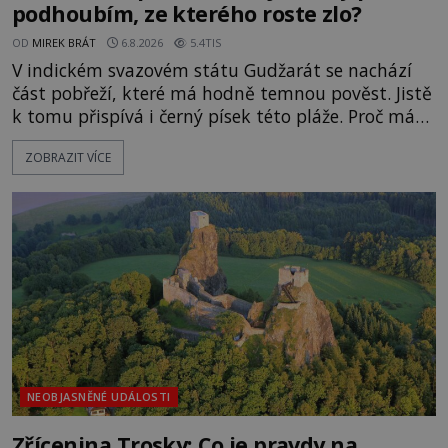
podhoubím, ze kterého roste zlo?
OD
MIREK BRÁT
6.8.2026
5.4TIS
V indickém svazovém státu Gudžarát se nachází
část pobřeží, které má hodně temnou pověst. Jistě
k tomu přispívá i černý písek této pláže. Proč má
pláž takové netypické zbarvení? Nakolik jsou
ZOBRAZIT VÍCE
pravdivé historky, že zde došlo k nevysvětlitelným
zmizením turistů? Ti, kteří se nebojí, nás mohou
následovat. Vstupujeme na pláž Dumas ve městě
Surat. Gu
NEOBJASNĚNÉ UDÁLOSTI
Zřícenina Trosky: Co je pravdy na