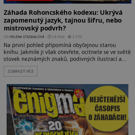
Záhada Rohoncského kodexu: Ukrývá
zapomenutý jazyk, tajnou šifru, nebo
mistrovský podvrh?
OD
HELENA STEJSKALOVÁ
3.8.2026
3.1TIS
Na první pohled připomíná obyčejnou starou
knihu. Jakmile ji však otevřete, ocitnete se ve světě
stovek neznámých znaků, podivných ilustrací a
textu, který už téměř dvě století vzdoruje všem
ZOBRAZIT VÍCE
pokusům o rozluštění. Rohoncský kodex patří mezi
největší záhady evropských dějin a dodnes nikdo s
jistotou neví, kdo jej napsal, kdy vznikl ani co
vlastně vypráví. Rohoncský kodex se poprvé
objevuje v roce