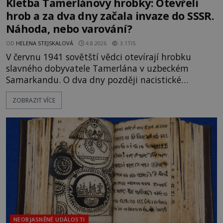
Kletba Tamerlánovy hrobky: Otevřeli
hrob a za dva dny začala invaze do SSSR.
Náhoda, nebo varování?
OD
HELENA STEJSKALOVÁ
4.8.2026
3.1TIS
V červnu 1941 sovětští vědci otevírají hrobku
slavného dobyvatele Tamerlána v uzbeckém
Samarkandu. O dva dny později nacistické
Německo zahajuje operaci Barbarossa a napadá
ZOBRAZIT VÍCE
Sovětský svaz. Shoda dat je natolik zarážející, že se
rodí jedna z nejslavnějších „kleteb“ 20. století. Je
na legendě něco pravdy, nebo jde jen o fascinující
souhru okolností? Když antropolog Michail
Gerasimov (1907-1970) a
NEOBJASNĚNÉ UDÁLOSTI