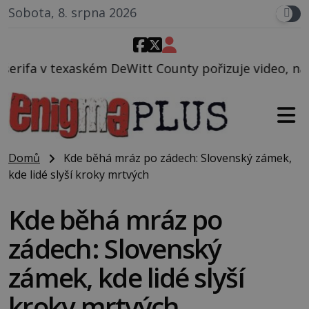
Sobota, 8. srpna 2026
Witt County pořizuje video, na kterém před jeho voz
Domů
Kde běhá mráz po zádech: Slovenský zámek,
kde lidé slyší kroky mrtvých
Kde běhá mráz po
zádech: Slovenský
zámek, kde lidé slyší
kroky mrtvých