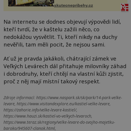
změnil v děsivý zážitek, na kt...
skutecnepribehy.cz
Na internetu se dodnes objevují výpovědi lidí,
kteří tvrdí, že v kaštelu zažili něco, co
nedokážou vysvětlit. Ti, kteří nikdy na duchy
nevěřili, tam měli pocit, že nejsou sami.
Ať už je pravda jakákoli, chátrající zámek ve
Veľkých Levárech dál přitahuje milovníky záhad
i dobrodruhy, kteří chtějí na vlastní kůži zjistit,
proč z něj mají místní takový respekt.
Zdroje informací:
https://www.naspark.sk/sk/park/14-park-velke-
levare, https://www.visitandexplore.eu/kastiel-velke-levare,
https://zahorie.info/velke-levare-kastiel/,
https://www.hauzi.sk/kastiel-vo-velkych-levaroch,
https://www.teraz.sk/regiony/velke-levare-do-svojho-majetku-
baroko/945607-clanok.html,