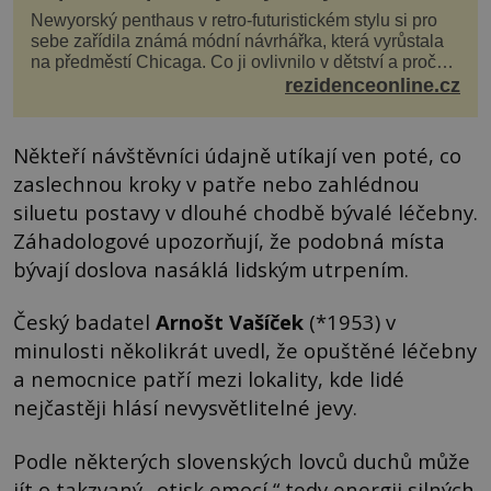
Newyorský penthaus v retro-futuristickém stylu si pro
sebe zařídila známá módní návrhářka, která vyrůstala
na předměstí Chicaga. Co ji ovlivnilo v dětství a proč
vypadá její domov právě takto? Interié...
rezidenceonline.cz
Někteří návštěvníci údajně utíkají ven poté, co
zaslechnou kroky v patře nebo zahlédnou
siluetu postavy v dlouhé chodbě bývalé léčebny.
Záhadologové upozorňují, že podobná místa
bývají doslova nasáklá lidským utrpením.
Český badatel
Arnošt Vašíček
(*1953) v
minulosti několikrát uvedl, že opuštěné léčebny
a nemocnice patří mezi lokality, kde lidé
nejčastěji hlásí nevysvětlitelné jevy.
Podle některých slovenských lovců duchů může
jít o takzvaný „otisk emocí,“ tedy energii silných