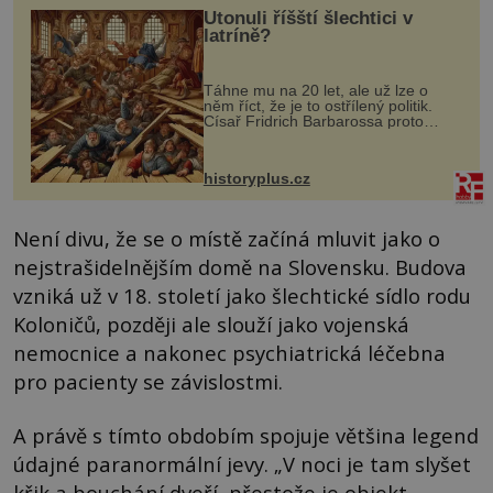
Utonuli říšští šlechtici v
latríně?
Táhne mu na 20 let, ale už lze o
něm říct, že je to ostřílený politik.
Císař Fridrich Barbarossa proto
posílá svého syna a dědice Jindřicha
VI. do Erfurtu, aby se stal
prostředníkem při řešení sporu m...
historyplus.cz
Není divu, že se o místě začíná mluvit jako o
nejstrašidelnějším domě na Slovensku. Budova
vzniká už v 18. století jako šlechtické sídlo rodu
Koloničů, později ale slouží jako vojenská
nemocnice a nakonec psychiatrická léčebna
pro pacienty se závislostmi.
A právě s tímto obdobím spojuje většina legend
údajné paranormální jevy. „V noci je tam slyšet
křik a bouchání dveří, přestože je objekt