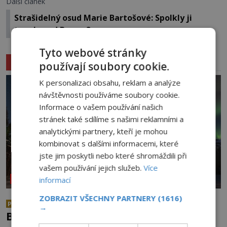
Další článek
Strašidelný osud Marie Bartošové: Spolkly ji
tunely pod Brnem?
Tyto webové stránky
Související články
používají soubory cookie.
K personalizaci obsahu, reklam a analýze
návštěvnosti používáme soubory cookie.
Informace o vašem používání našich
stránek také sdílíme s našimi reklamními a
analytickými partnery, kteří je mohou
kombinovat s dalšími informacemi, které
jste jim poskytli nebo které shromáždili při
vašem používání jejich služeb.
Více
informací
NEOBJASNĚNÉ UDÁLOSTI
ZOBRAZIT VŠECHNY PARTNERY
(1616)
Co se všechno semlelo poblíž
PREMIUM
→
Bridgewateru? UFO na obloze, monstra