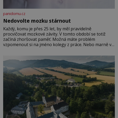
panidomu.cz
Nedovolte mozku stárnout
Každý, komu je přes 25 let, by měl pravidelně
procvičovat mozkové závity. V tomto období se totiž
začíná zhoršovat paměť. Možná máte problém
vzpomenout si na jméno kolegy z práce. Nebo marně v
paměti lovíte název knížky, kterou jste nedávno přečetli.
Je to opravdu tak, s věkem jako kdyby se paměť
rozhodla stávkovat. Cvičte