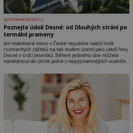
epochanacestach.cz
Poznejte údolí Desné: od Dlouhých strání po
termální prameny
Jen málokteré místo v České republice nabízí tolik
rozmanitých zážitků na tak malém území jako údolí řeky
Desné v srdci Jeseníků. Během jediného dne můžete
nahlédnout do útrob jedné z nejvýznamnějších vodních
elektráren v Evropě, vydat se na horské hřebeny, projet
se na koloběžce a den zakončit poznáváním památek ve
Velkých Losinách nebo v termálním