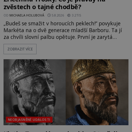
zvěstech o tajné chodbě?
OD
MICHAELA HOLUBOVÁ
5.8.2026
3.2TIS
„Budeš se smažit v horoucích peklech!“ povykuje
Markéta na o dvě generace mladší Barboru. Ta jí
za chvíli slovní palbu opětuje. První je zarytá
katolička, druhá přesvědčená kališnice. A každá z
ZOBRAZIT VÍCE
nich se usídlí na jedné z věží slavného hradu
Trosky. Šlechtic Ota IV. z Bergova (1399–1452) patří
mezi vůdce protihusitského boje. Za manželku má
skutečně jistou
NEOBJASNĚNÉ UDÁLOSTI