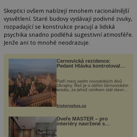
Skeptici ovšem nabízejí mnohem racionálnější
vysvětlení. Staré budovy vydávají podivné zvuky,
rozpadající se konstrukce pracují a lidská
psychika snadno podléhá sugestivní atmosféře.
Jenže ani to mnohé neodrazuje.
Černovická rezidence:
Pedant Hlávka kontroloval
každou cihlu
Patří mezi sedm novodobých divů
Ukrajiny. Řeč je o obřím černovickém
areálu, za jehož vznikem stál slavný
český architekt Josef Hlávka. Ten si
na něm dal mimořádně záležet. Jeho
stavební plány by při ...
historyplus.cz
Dveře MASTER – pro
interiéry navržené s
rozumem i vášní!