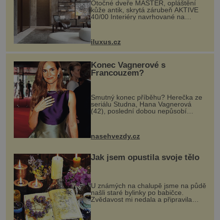
Otočné dveře MASTER, opláštění
kůže antik, skrytá zárubeň AKTIVE
40/00 Interiéry navrhované na
zakázku často vyžadují atypické
rozměry nejen nábytku, ale i
otvorových prvků. Technické zázemí
iluxus.cz
dnes umož...
Konec Vagnerové s
Francouzem?
Smutný konec příběhu? Herečka ze
seriálu Studna, Hana Vagnerová
(42), poslední dobou nepůsobí
nejšťastněji. Ačkoli časy její anorexie
jsou už dávno pryč a opět se pyšnila
ženskými křivkami, najednou s...
nasehvezdy.cz
Jak jsem opustila svoje tělo
U známých na chalupě jsme na půdě
našli staré bylinky po babičce.
Zvědavost mi nedala a připravila
jsem si z nich lektvar… Zimní pobyt
na chalupě se pro mě vlastní vinou