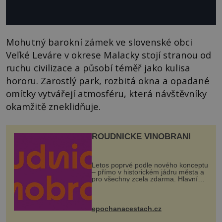
Mohutný barokní zámek ve slovenské obci
Veľké Leváre v okrese Malacky stojí stranou od
ruchu civilizace a působí téměř jako kulisa
hororu. Zarostlý park, rozbitá okna a opadané
omítky vytvářejí atmosféru, která návštěvníky
okamžitě zneklidňuje.
ROUDNICKÉ VINOBRANÍ
Letos poprvé podle nového konceptu
– přímo v historickém jádru města a
pro všechny zcela zdarma. Hlavní
program se odehraje na Karlově a
Husově náměstí. Návštěvníci se
mohou těšit na víno, burčák, pes...
epochanacestach.cz