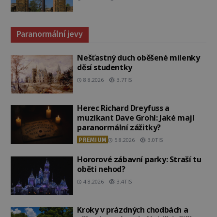
Paranormální jevy
Nešťastný duch oběšené milenky
děsí studentky
8.8.2026
3.7TIS
Herec Richard Dreyfuss a
muzikant Dave Grohl: Jaké mají
paranormální zážitky?
PREMIUM
5.8.2026
3.0TIS
Hororové zábavní parky: Straší tu
oběti nehod?
4.8.2026
3.4TIS
Kroky v prázdných chodbách a