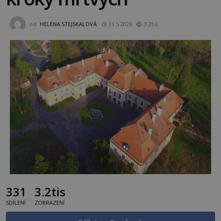
od
HELENA STEJSKALOVÁ
11.5.2026
3.2tis
331
3.2tis
SDÍLENÍ
ZOBRAZENÍ