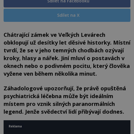
Sdílet na Facebooku
Sdílet na X
Chátrající zámek ve Veľkých Levárech
obklopují už desítky let děsivé historky. Místní
tvrdí, že se v jeho temných chodbách ozývají
kroky, hlasy a nářek. Jiní mluví o postavách v
oknech nebo o podivném pocitu, který člověka
vyžene ven během několika minut.
Záhadologové upozorňují, že právě opuštěná
psychiatrická léčebna může být ideálním
místem pro vznik silných paranormálních
legend. Jenže svědectví lidí přibývají dodnes.
Reklama