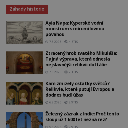
Záhady historie
Ayia Napa: Kyperské vodní
monstrum s mírumilovnou
povahou
7.8.2026
4.6TIS
Ztracený hrob svatého Mikuláše:
Tajná výprava, která odnesla
nejslavnější relikvii do Itálie
7.8.2026
2.1TIS
Kam zmizely ostatky světců?
Relikvie, které putují Evropou a
dodnes budí úžas
6.8.2026
2.9TIS
Železný zázrak z Indie: Proč tento
sloup už 1 600 let nezná rez?
5.8.2026
2.9TIS