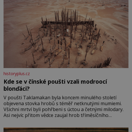
historyplus.cz
Kde se v čínské poušti vzali modroocí
blonďáci?
V poušti Taklamakan byla koncem minulého století
objevena stovka hrobů s téměř netknutými mumiemi.
Všichni mrtví byli pohřbeni s úctou a četnými milodary.
Asi nejvíc přitom vědce zaujal hrob tříměsíčního
chlapečka s modrou filcovou čapkou, z níž se draly
blonďaté vlásky. Fakt, že jsou těla dávných lidí nesmírně