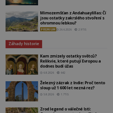
Mimozemšťan z Andahuaylillas: Čí
jsou ostatky zakrslého stvoření s
ohromnou lebkou?
PREMIUM
26.6.2026
2.9TIS
Záhady historie
Kam zmizely ostatky světců?
Relikvie, které putují Evropou a
dodnes budí úžas
6.8.2026
642
Železný zázrak z Indie: Proč tento
sloup už 1 600 let nezná rez?
5.8.2026
1.7TIS
Zrod legend o válečné lsti: