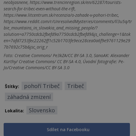
neobjasnene, https://www.trencinregion.sk/en/62287/tourists-
search-for-tribec-even-without-the-rift,
https://www.litcentrum.sk/recenzia/o-zahade-v-pohori-tribec,
https://www.reddit.com/r/UnresolvedMysteries/comments/ll3u5q/tr
bie_mountains_in_slovakia_and_missing_people/?
solution=a7750cdcb2fbefd9a7750cdcb2fbefd9&js_challenge=1&tok
en=7afd7253fec22262ff1c52b1703fe9ece28cea0a6f9e9761129e29
7b7692c75b&jsc_orig_r
Foto: Creative Commons/ Pe3kZA/CC BY-SA 3.0, SanoAK: Alexander
Kürthy/ Creative Commons/ CC BY-SA 4.0, Úvodní fotografie: Pe-
Jo/Creative Commons/CC BY-SA 3.0
pohoří Tribeč
Tribeč
Štítky:
záhadná zmizení
Slovensko
Lokalita:
Sdílet na Facebooku