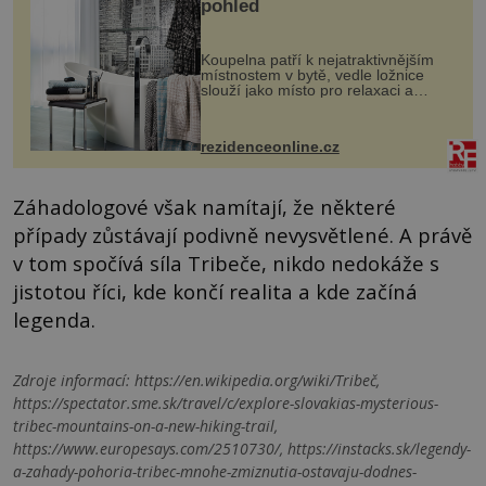
pohled
Koupelna patří k nejatraktivnějším
místnostem v bytě, vedle ložnice
slouží jako místo pro relaxaci a
odpočinek. Koupelnový textil –
ručníky, osušky a koberečky –
mohou jako mávnutím kouzelného
rezidenceonline.cz
proutku...
Záhadologové však namítají, že některé
případy zůstávají podivně nevysvětlené. A právě
v tom spočívá síla Tribeče, nikdo nedokáže s
jistotou říci, kde končí realita a kde začíná
legenda.
Zdroje informací:
https://en.wikipedia.org/wiki/Tribeč,
https://spectator.sme.sk/travel/c/explore-slovakias-mysterious-
tribec-mountains-on-a-new-hiking-trail,
https://www.europesays.com/2510730/, https://instacks.sk/legendy-
a-zahady-pohoria-tribec-mnohe-zmiznutia-ostavaju-dodnes-