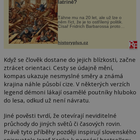
latríně?
Táhne mu na 20 let, ale už lze o
něm říct, že je to ostřílený politik.
Císař Fridrich Barbarossa proto
posílá svého syna a dědice Jindřicha
VI. do Erfurtu, aby se stal
prostředníkem při řešení sporu m...
historyplus.cz
Když se člověk dostane do jejich blízkosti, začne
ztrácet orientaci. Cesty se údajně mění,
kompas ukazuje nesmyslné směry a známá
krajina náhle působí cize. V některých verzích
legend démoni lákají osamělé poutníky hluboko
do lesa, odkud už není návratu.
Jiné pověsti tvrdí, že otevírají neviditelné
průchody do jiných světů či časových rovin.
Právě tyto příběhy později inspirují slovenského
spisovatele Jozef Karika k napsání bestselleru