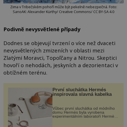
Zima v Tribečském pohoří může být pekelně nebezpečná. Foto:
SanoAK: Alexander Kürthy/ Creative Commons/ CC BY-SA 4.0
Podivně nevysvětlené případy
Dodnes se objevují tvrzení o více než dvaceti
nevysvětlených zmizeních v oblasti mezi
Zlatými Moravci, Topoľčany a Nitrou. Skeptici
hovoří o nehodách, jeskyních a dezorientaci v
obtížném terénu.
První sluchátka Hermés
inspirovala slavná kabelka
Vůbec první sluchátka od módního
domu Hermès byla vyrobena
experimentálním laboratoří Hermès
Ateliers Horizons. Elegantní gadget
si vyžádal dva roky vývoje a chlubí