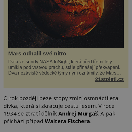
Mars odhalil své nitro
Data ze sondy NASA InSight, která před třemi lety
umlkla pod vrstvou prachu, stále přinášejí překvapení.
Dva nezávislé vědecké týmy nyní oznámily, že Mars
má nejen plášť plný trosek z dávných impaktů,...
21stoleti.cz
O rok později beze stopy zmizí osmnáctiletá
dívka, která si zkracuje cestu lesem. V roce
1934 se ztratí dělník
Andrej Murgaš
. A pak
přichází případ
Waltera Fischera
.