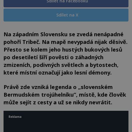
Sdílet na Facebooku
Sdílet na X
Na západním Slovensku se zvedá nenápadné
pohoří Tribeč. Na mapě nevypadá nijak děsivě.
Přesto se kolem jeho hustých bukových lesů
po desetiletí šíří pověsti o záhadných
zmizeních, podivných světlech a bytostech,
které místní označují jako lesní démony.
Právě zde vzniká legenda o „slovenském
Bermudském trojúhelníku“, místě, kde člověk
může sejít z cesty a už se nikdy nevrátit.
Reklama