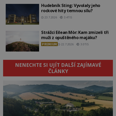
Hudebník Sting: Vyvolaly jeho
rockové hity temnou sílu?
23.7.2026
3.4TIS
Strážci Eilean Mòr: Kam zmizeli tři
muži z opuštěného majáku?
PREMIUM
22.7.2026
3.0TIS
NENECHTE SI UJÍT DALŠÍ ZAJÍMAVÉ
ČLÁNKY