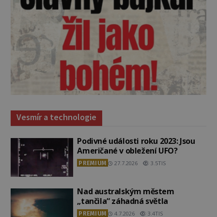
Vesmír a technologie
Podivné události roku 2023: Jsou
Američané v obležení UFO?
PREMIUM
27.7.2026
3.5TIS
Nad australským městem
„tančila“ záhadná světla
PREMIUM
4.7.2026
3.4TIS