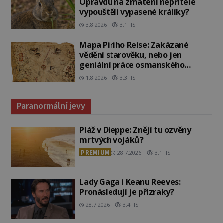
Opravdu na zmatení nepřítele
vypouštěli vypasené králíky?
3.8.2026
3.1TIS
Mapa Piriho Reise: Zakázané
vědění starověku, nebo jen
geniální práce osmanského
admirála?
1.8.2026
3.3TIS
Paranormální jevy
Pláž v Dieppe: Znějí tu ozvěny
mrtvých vojáků?
PREMIUM
28.7.2026
3.1TIS
Lady Gaga i Keanu Reeves:
Pronásledují je přízraky?
28.7.2026
3.4TIS