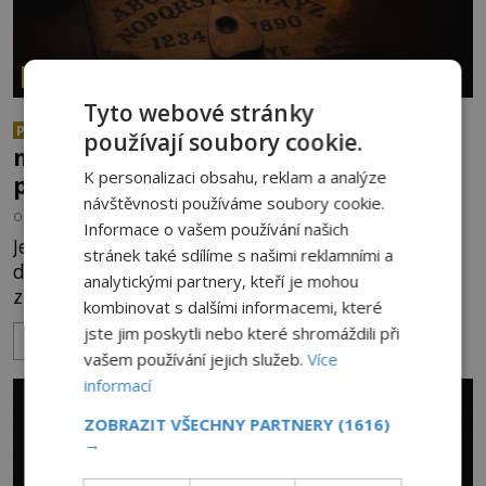
PARANORMÁLNÍ JEVY
Tyto webové stránky
Herec Richard Dreyfuss a
PREMIUM
používají soubory cookie.
muzikant Dave Grohl: Jaké mají
K personalizaci obsahu, reklam a analýze
paranormální zážitky?
návštěvnosti používáme soubory cookie.
OD
ANDREA ŠULCOVÁ
5.8.2026
1.9TIS
Informace o vašem používání našich
Je to jízda s větrem o závod. V roce 1982 americký
stránek také sdílíme s našimi reklamními a
drogově závislý herec Richard Dreyfuss (*1947)
analytickými partnery, kteří je mohou
ztratí poslední zbytky sebezáchovy a prohání se
kombinovat s dalšími informacemi, které
po silnicích ve svém mercedesu jako utržený ze
jste jim poskytli nebo které shromáždili při
ZOBRAZIT VÍCE
řetězu. Vše vyvrcholí katastrofou, když to Dreyfuss
vašem používání jejich služeb.
Více
napálí v plné rychlosti do stromu! Policie ve vraku
informací
následně nalezne schovaný kokain. Tímto
momentem se slavnému
ZOBRAZIT VŠECHNY PARTNERY
(1616)
→