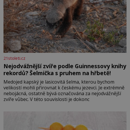
21stoleti.cz
Nejodvážnější zvíře podle Guinnessovy knihy
rekordů? Šelmička s pruhem na hřbetě!
Medojed kapský je lasicovitá šelma, kterou bychom
velikostí mohli přirovnat k českému jezevci. Je extrémně
nebojácná, ostatně bývá označována za nejodvážnější
zvíře vůbec. V této souvislosti je dokonc