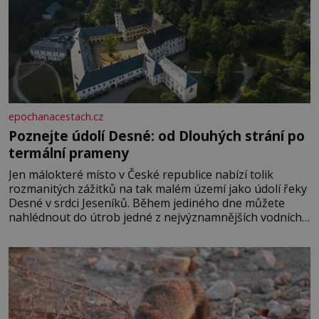
epochanacestach.cz
Poznejte údolí Desné: od Dlouhých strání po
termální prameny
Jen málokteré místo v České republice nabízí tolik
rozmanitých zážitků na tak malém území jako údolí řeky
Desné v srdci Jeseníků. Během jediného dne můžete
nahlédnout do útrob jedné z nejvýznamnějších vodních
elektráren v Evropě, vydat se na horské hřebeny, projet
se na koloběžce a den zakončit poznáváním památek ve
Velkých Losinách nebo v termálním