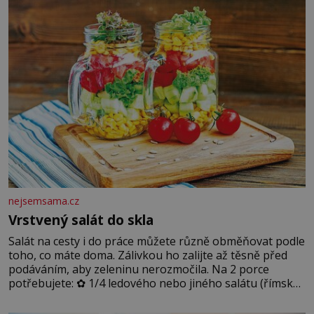
dobře zachovalá, přičítají odborníci zdejším klimatickým
podmínkám. Sucho, prosolené písky a extrémně
nejsemsama.cz
Vrstvený salát do skla
Salát na cesty i do práce můžete různě obměňovat podle
toho, co máte doma. Zálivkou ho zalijte až těsně před
podáváním, aby zeleninu nerozmočila. Na 2 porce
potřebujete: ✿ 1/4 ledového nebo jiného salátu (římský
salát, polníček…) ✿ 1 malá konzerva kukuřice ✿ ½
okurky ✿ 2 rajčata Zálivka: ✿ 4 lžíce olivového oleje ✿ 1