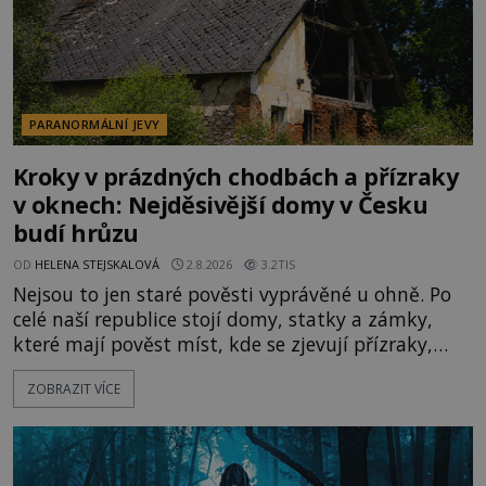
PARANORMÁLNÍ JEVY
Kroky v prázdných chodbách a přízraky
v oknech: Nejděsivější domy v Česku
budí hrůzu
OD
HELENA STEJSKALOVÁ
2.8.2026
3.2TIS
Nejsou to jen staré pověsti vyprávěné u ohně. Po
celé naší republice stojí domy, statky a zámky,
které mají pověst míst, kde se zjevují přízraky,
ozývají nevysvětlitelné zvuky nebo se dějí podivné
ZOBRAZIT VÍCE
jevy. Zatímco historici většinou hledají racionální
vysvětlení, záhadologové upozorňují, že některé
lokality vykazují nápadně podobná svědectví po
celé generace. A právě tato opakující se svědectví