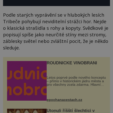
Podle starých vyprávění se v hlubokých lesích
Tribeče pohybují neviditelní strážci hor. Nejde
o klasická strašidla s rohy a kopyty. Svědkové je
popisují spíše jako neurčité stíny mezi stromy,
záblesky světel nebo zvláštní pocit, že je někdo
sleduje.
ROUDNICKÉ VINOBRANÍ
Letos poprvé podle nového konceptu
– přímo v historickém jádru města a
pro všechny zcela zdarma. Hlavní
program se odehraje na Karlově a
Husově náměstí. Návštěvníci se
mohou těšit na víno, burčák, pes...
epochanacestach.cz
Utonuli říšští šlechtici v