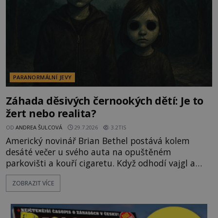
PARANORMÁLNÍ JEVY
Záhada děsivých černookých dětí: Je to
žert nebo realita?
OD
ANDREA ŠULCOVÁ
29.7.2026
3.2TIS
Americký novinář Brian Bethel postává kolem
desáté večer u svého auta na opuštěném
parkovišti a kouří cigaretu. Když odhodí vajgl a
chystá se nastoupit do auta, přijdou k němu dva
ZOBRAZIT VÍCE
mladí chlapci, kterým může být okolo 14 let.
„Pane, byl byste tak laskav a svezl nás domů? Je to
pouhých několik minut od tohoto parkoviště,“