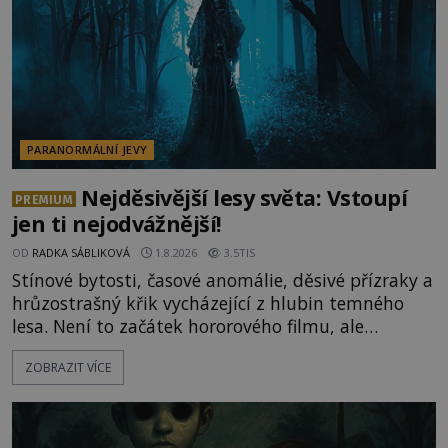
ud
PARANORMÁLNÍ JEVY
Nejděsivější lesy světa: Vstoupí
PREMIUM
jen ti nejodvážnější!
OD
RADKA SÁBLIKOVÁ
1.8.2026
3.5TIS
Stínové bytosti, časové anomálie, děsivé přízraky a
hrůzostrašný křik vycházející z hlubin temného
lesa. Není to začátek hororového filmu, ale
události, které popisují návštěvníci lesů, které jsou
ZOBRAZIT VÍCE
označovány jako nejděsivější na světě. Lidé bydlící
v jejich blízkosti se jim i za bílého dne obloukem
vyhýbají! Už jste o těchto lesích slyšeli? A odvážili
byste se je navštívit? [gallery ids="17