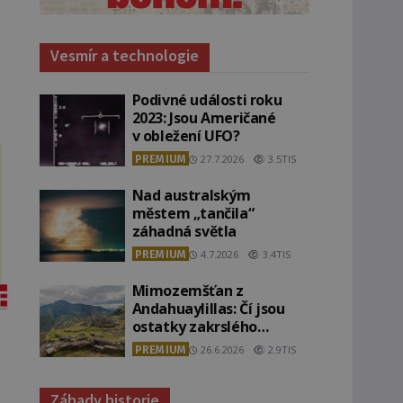
Vesmír a technologie
Podivné události roku
2023: Jsou Američané
v obležení UFO?
PREMIUM
27.7.2026
3.5TIS
Nad australským
městem „tančila“
záhadná světla
PREMIUM
4.7.2026
3.4TIS
Mimozemšťan z
Andahuaylillas: Čí jsou
ostatky zakrslého
stvoření s ohromnou
PREMIUM
26.6.2026
2.9TIS
lebkou?
Záhady historie