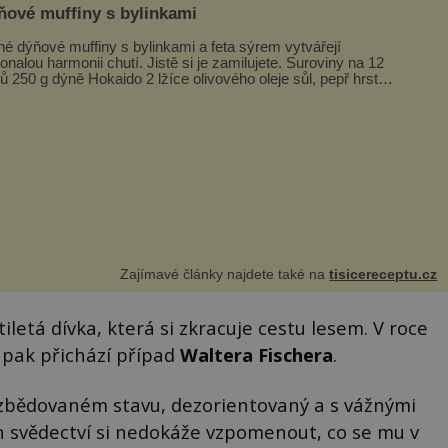
ňové muffiny s bylinkami
né dýňové muffiny s bylinkami a feta sýrem vytvářejí
alou harmonii chutí. Jistě si je zamilujete. Suroviny na 12
ů 250 g dýně Hokaido 2 lžíce olivového oleje sůl, pepř hrst
ekaných špen...
Zajímavé články najdete také na
tisicereceptu.cz
letá dívka, která si zkracuje cestu lesem. V roce
A pak přichází případ
Waltera Fischera
.
e zbědovaném stavu, dezorientovaný a s vážnými
h svědectví si nedokáže vzpomenout, co se mu v