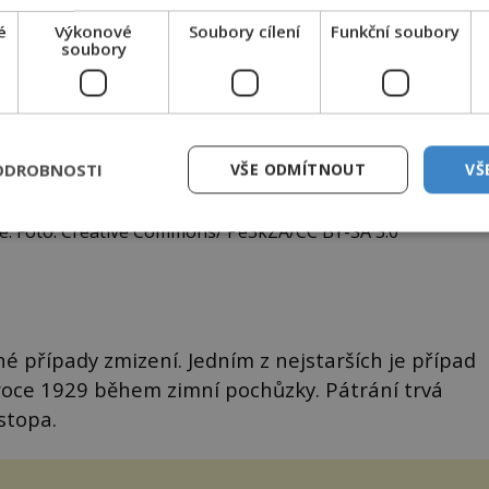
é
Výkonové
Soubory cílení
Funkční soubory
soubory
ODROBNOSTI
VŠE ODMÍTNOUT
VŠ
 lidé. Foto: Creative Commons/ Pe3kZA/CC BY-SA 3.0
né případy zmizení. Jedním z nejstarších je případ
v roce 1929 během zimní pochůzky. Pátrání trvá
stopa.