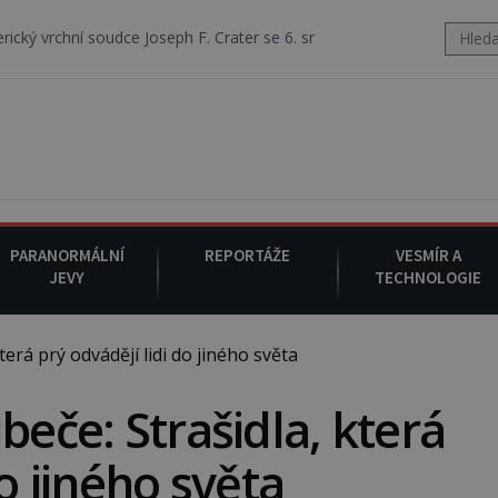
ce Joseph F. Crater se 6. srpna 1930 navečeří ve své oblíbené restaur
PARANORMÁLNÍ
REPORTÁŽE
VESMÍR A
JEVY
TECHNOLOGIE
erá prý odvádějí lidi do jiného světa
beče: Strašidla, která
do jiného světa