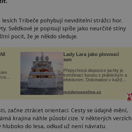
it.
lesích Tribeče pohybují neviditelní strážci hor.
ty. Svědkové je popisují spíše jako neurčité stíny
tní pocit, že je někdo sleduje.
NÍ
Lady Lara jako plovoucí
sen
Přepychová dispozice jachty je
ckém
kombinací luxusu s praktickým a
zcela
efektivním. Dokonalost v každém
detailu představuje značka Fendi
ově
Casa, kterou byly vybaveny její
ohou
rezidenceonline.cz
paluby. Monacký přístav nabízí
každoročn...
sti, začne ztrácet orientaci. Cesty se údajně mění,
má krajina náhle působí cize. V některých verzích
 hluboko do lesa, odkud už není návratu.