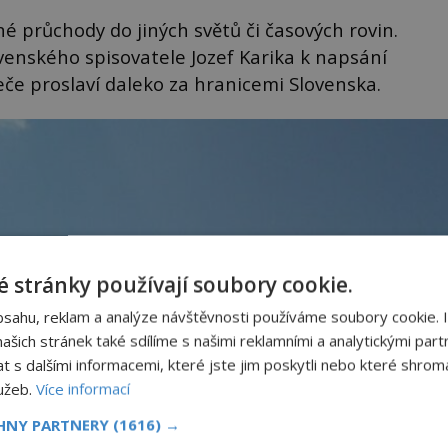
elné průchody do jiných světů či časových rovin.
ovenského spisovatele Jozef Karika k napsání
eče proslaví daleko za hranicemi Slovenska.
 stránky používají soubory cookie.
bsahu, reklam a analýze návštěvnosti používáme soubory cookie. 
šich stránek také sdílíme s našimi reklamními a analytickými partn
s dalšími informacemi, které jste jim poskytli nebo které shromá
lužeb.
Více informací
CHNY PARTNERY
(1616) →