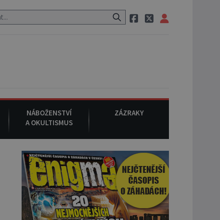
aci, pak si na ulici zavolá taxi, nasedne do něj a už ho nikdy nikdo n
NÁBOŽENSTVÍ
ZÁZRAKY
A OKULTISMUS