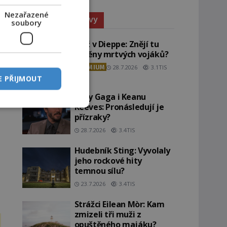
Nezařazené
Paranormální jevy
soubory
Pláž v Dieppe: Znějí tu
ozvěny mrtvých vojáků?
PREMIUM
28.7.2026
3.1TIS
E PŘIJMOUT
Lady Gaga i Keanu
Reeves: Pronásledují je
přízraky?
28.7.2026
3.4TIS
Hudebník Sting: Vyvolaly
jeho rockové hity
temnou sílu?
23.7.2026
3.4TIS
Strážci Eilean Mòr: Kam
zmizeli tři muži z
opuštěného majáku?