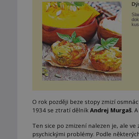
Dý
Sla
dokon
kus
nas
O rok později beze stopy zmizí osmnácti
1934 se ztratí dělník
Andrej Murgaš
. 
Ten sice po zmizení nalezen je, ale v
psychickými problémy. Podle některýc