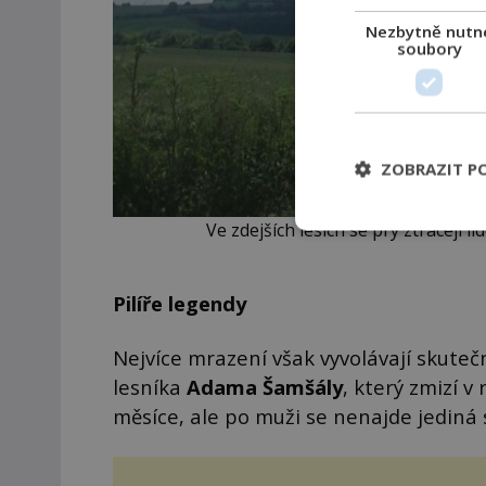
Nezbytně nutn
soubory
ZOBRAZIT P
Ve zdejších lesích se prý ztrácejí
Pilíře legendy
Nejvíce mrazení však vyvolávají skuteč
lesníka
Adama Šamšály
, který zmizí 
měsíce, ale po muži se nenajde jediná 