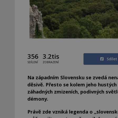
356
3.2tis
Sdíle
SDÍLENÍ
ZOBRAZENÍ
Na západním Slovensku se zvedá nená
děsivě. Přesto se kolem jeho hustých b
záhadných zmizeních, podivných světle
démony.
Právě zde vzniká legenda o „slovens