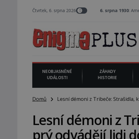
Čtvrtek, 6. srpna 2026
6. srpna 1930
: Americký vrchní soud
NEOBJASNĚNÉ
ZÁHADY
UDÁLOSTI
HISTORIE
Domů
Lesní démoni z Tribeče: Strašidla, kt
Lesní démoni z Tri
prý odvádějí lidi 