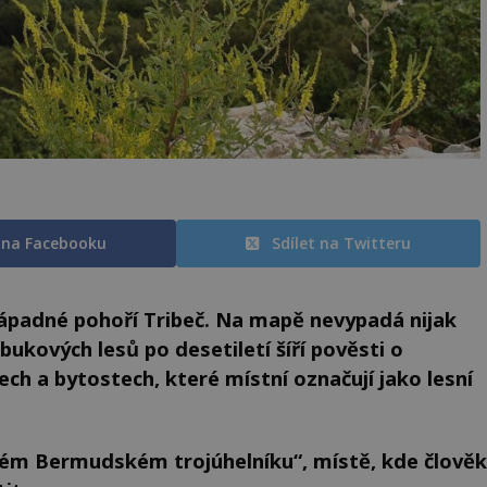
t na Facebooku
Sdílet na Twitteru
padné pohoří Tribeč. Na mapě nevypadá nijak
ukových lesů po desetiletí šíří pověsti o
ch a bytostech, které místní označují jako lesní
kém Bermudském trojúhelníku“, místě, kde člověk