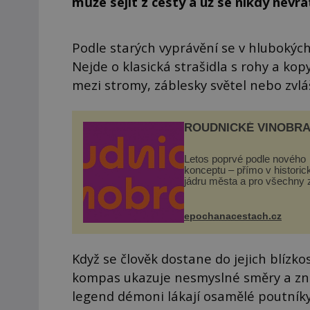
může sejít z cesty a už se nikdy nevrát
Podle starých vyprávění se v hlubokých 
Nejde o klasická strašidla s rohy a kopy
mezi stromy, záblesky světel nebo zvláš
ROUDNICKÉ VINOBRA
Letos poprvé podle nového
konceptu – přímo v histori
jádru města a pro všechny 
zdarma. Hlavní program se
odehraje na Karlově a Hus
náměstí. Návštěvníci se m
epochanacestach.cz
těšit na víno, burčák, pes...
Když se člověk dostane do jejich blízko
kompas ukazuje nesmyslné směry a zná
legend démoni lákají osamělé poutníky