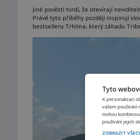
Jiné pověsti tvrdí, že otevírají nevidit
Právě tyto příběhy později inspirují sl
bestselleru Trhlina, který záhadu Trib
Tyto webové
K personalizaci o
vašem používání na
mohou kombinovat 
používání jejich s
ZOBRAZIT VŠE