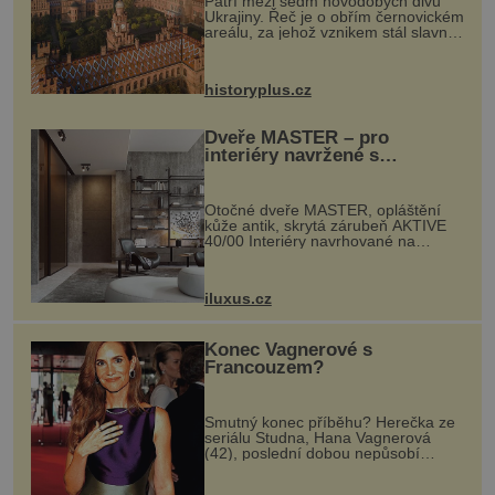
Patří mezi sedm novodobých divů
Ukrajiny. Řeč je o obřím černovickém
areálu, za jehož vznikem stál slavný
český architekt Josef Hlávka. Ten si
na něm dal mimořádně záležet. Jeho
stavební plány by při ...
historyplus.cz
Dveře MASTER – pro
interiéry navržené s
rozumem i vášní!
Otočné dveře MASTER, opláštění
kůže antik, skrytá zárubeň AKTIVE
40/00 Interiéry navrhované na
zakázku často vyžadují atypické
rozměry nejen nábytku, ale i
otvorových prvků. Technické zázemí
iluxus.cz
dnes umož...
Konec Vagnerové s
Francouzem?
Smutný konec příběhu? Herečka ze
seriálu Studna, Hana Vagnerová
(42), poslední dobou nepůsobí
nejšťastněji. Ačkoli časy její anorexie
jsou už dávno pryč a opět se pyšnila