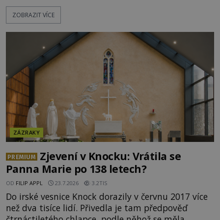
pohádky i podvědomí psychicky nemocných lidí
ZOBRAZIT VÍCE
podivným způsobem vzájemně propojují. Je
možné, že tato záhadná spojitost ukrývá nějaké
tajemství pocházející ze samých počátků lidské
civilizace? Nebo dokonce z temných vod minulosti
ještě mnohem hlubších? [g
ZÁZRAKY
Zjevení v Knocku: Vrátila se
PREMIUM
Panna Marie po 138 letech?
OD
FILIP APPL
23.7.2026
3.2TIS
Do irské vesnice Knock dorazily v červnu 2017 více
než dva tisíce lidí. Přivedla je tam předpověď
čtrnáctiletého chlapce, podle něhož se měla