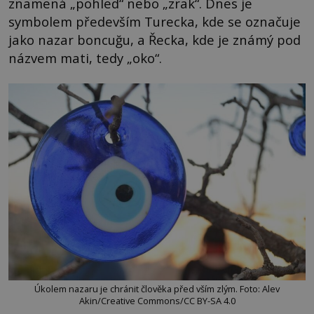
znamená „pohled“ nebo „zrak“. Dnes je
symbolem především Turecka, kde se označuje
jako nazar boncuğu, a Řecka, kde je známý pod
názvem mati, tedy „oko“.
Úkolem nazaru je chránit člověka před vším zlým. Foto: Alev
Akin/Creative Commons/CC BY-SA 4.0