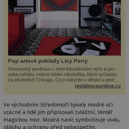
Pop artové poklady Lisy Perry
Newyorský penthaus v retro-futuristickém stylu si pro
sebe zařídila známá módní návrhářka, která vyrůstala
na předměstí Chicaga. Co ji ovlivnilo v dětství a proč
vypadá její domov právě takto? Interié...
rezidenceonline.cz
Ve východním Středomoří bývaly modré oči
vzácné a lidé jim připisovali zvláštní, téměř
magickou moc. Modrá navíc symbolizuje vodu,
oblohu a ochranu před nebezpečím.