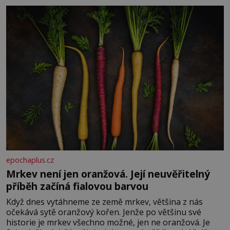
Je to opravdu tak, s věkem jako kdyby se paměť
rozhodla stávkovat. Cvičte
epochaplus.cz
Mrkev není jen oranžová. Její neuvěřitelný
příběh začíná fialovou barvou
Když dnes vytáhneme ze země mrkev, většina z nás
očekává sytě oranžový kořen. Jenže po většinu své
historie je mrkev všechno možné, jen ne oranžová. Je