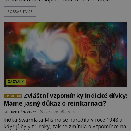
přesně ve tři hodiny odpoledne zjevit Panna Marie.
ZOBRAZIT VÍCE
Když slunce vystoupilo z mraků, část davu začala
křičet, že se na nebi odehrává zázrak. Splnilo se
chlapcovo proroctví, nebo poutníci spatřili pouze
neobvyklou hru světla? [gallery
ids="170530,170531,1705
ZÁZRAKY
Zvláštní vzpomínky indické dívky:
PREMIUM
Máme jasný důkaz o reinkarnaci?
OD
FRANTIŠEK VLČEK
20.7.2026
2.9TIS
Indka Swarnlata Mishra se narodila v roce 1948 a
když jí byly tři roky, tak se zmínila o vzpomínce na