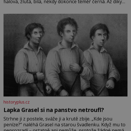
fialová, žlutá, bílá, někdy dokonce téměř černá. Až díky
stovkám let pečlivého šlechtění se z ní stává zelenina,
bez které si českou zahradu ani nedokážeme představit.
Její příběh je
historyplus.cz
Lapka Grasel si na panstvo netroufl?
Strhne ji z postele, sváže ji a krutě zbije. „Kde jsou
peníze?“ naléhá Grasel na starou švadlenku. Když mu to
neprozradí – ostatně ani nemůže, protože žádné nemá,