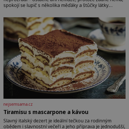
spokojí se lupič s několika měďáky a štůčky látky.
Zraněná žena pár dní nato umírá. Je to muž nebývale
krutý. Jeho činy budí hrůzu ještě dlouho po jeho smrti
nejsemsama.cz
Tiramisu s mascarpone a kávou
Slavný italský dezert je ideální tečkou za rodinným
obědem i slavnostní večeří a jeho příprava je jednodušší,