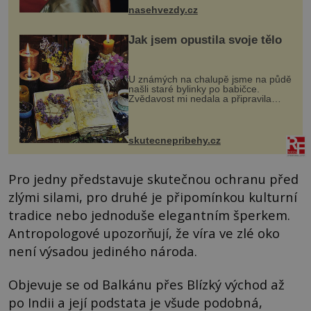
ženskými křivkami, najednou s...
nasehvezdy.cz
Jak jsem opustila svoje tělo
U známých na chalupě jsme na půdě
našli staré bylinky po babičce.
Zvědavost mi nedala a připravila
jsem si z nich lektvar… Zimní pobyt
na chalupě se pro mě vlastní vinou
změnil v děsivý zážitek, na kt...
skutecnepribehy.cz
Pro jedny představuje skutečnou ochranu před
zlými silami, pro druhé je připomínkou kulturní
tradice nebo jednoduše elegantním šperkem.
Antropologové upozorňují, že víra ve zlé oko
není výsadou jediného národa.
Objevuje se od Balkánu přes Blízký východ až
po Indii a její podstata je všude podobná,