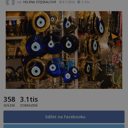
od
HELENA STEJSKALOVÁ
8.7.2026
3.1tis
358
3.1tis
SDÍLENÍ
ZOBRAZENÍ
Sdílet na Facebooku