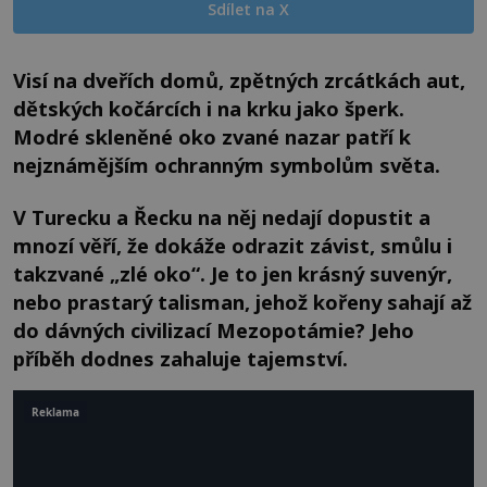
Sdílet na X
Visí na dveřích domů, zpětných zrcátkách aut,
dětských kočárcích i na krku jako šperk.
Modré skleněné oko zvané nazar patří k
nejznámějším ochranným symbolům světa.
V Turecku a Řecku na něj nedají dopustit a
mnozí věří, že dokáže odrazit závist, smůlu i
takzvané „zlé oko“. Je to jen krásný suvenýr,
nebo prastarý talisman, jehož kořeny sahají až
do dávných civilizací Mezopotámie? Jeho
příběh dodnes zahaluje tajemství.
Reklama