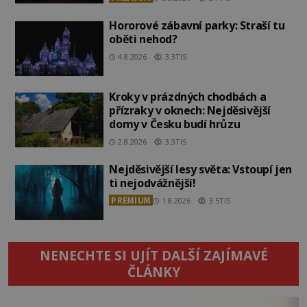
Hororové zábavní parky: Straší tu
oběti nehod?
4.8.2026
3.3TIS
Kroky v prázdných chodbách a
přízraky v oknech: Nejděsivější
domy v Česku budí hrůzu
2.8.2026
3.3TIS
Nejděsivější lesy světa: Vstoupí jen
ti nejodvážnější!
PREMIUM
1.8.2026
3.5TIS
NENECHTE SI UJÍT DALŠÍ ZAJÍMAVÉ
ČLÁNKY