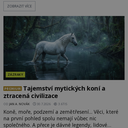
transmutace? Mohl její podstatu odhalit anglický
ZOBRAZIT VÍCE
alchymista, vědec a dobrodruh Edward Kelly?
Shromážděný dav napětím téměř nedýchá.
Měšťané pozorují konání muže, který se stává
nesmrtelnou legendou již během
ZÁZRAKY
Tajemství mytických koní a
PREMIUM
ztracená civilizace
OD
JAN A. NOVÁK
30.7.2026
3.6TIS
Koně, moře, podzemí a zemětřesení... Věci, které
na první pohled spolu nemají vůbec nic
společného. A přece je dávné legendy, lidové