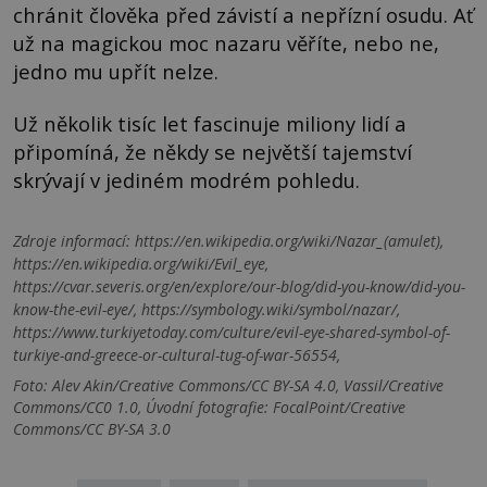
chránit člověka před závistí a nepřízní osudu. Ať
už na magickou moc nazaru věříte, nebo ne,
jedno mu upřít nelze.
Už několik tisíc let fascinuje miliony lidí a
připomíná, že někdy se největší tajemství
skrývají v jediném modrém pohledu.
Zdroje informací:
https://en.wikipedia.org/wiki/Nazar_(amulet),
https://en.wikipedia.org/wiki/Evil_eye,
https://cvar.severis.org/en/explore/our-blog/did-you-know/did-you-
know-the-evil-eye/, https://symbology.wiki/symbol/nazar/,
https://www.turkiyetoday.com/culture/evil-eye-shared-symbol-of-
turkiye-and-greece-or-cultural-tug-of-war-56554,
Foto: Alev Akin/Creative Commons/CC BY-SA 4.0, Vassil/Creative
Commons/CC0 1.0, Úvodní fotografie: FocalPoint/Creative
Commons/CC BY-SA 3.0