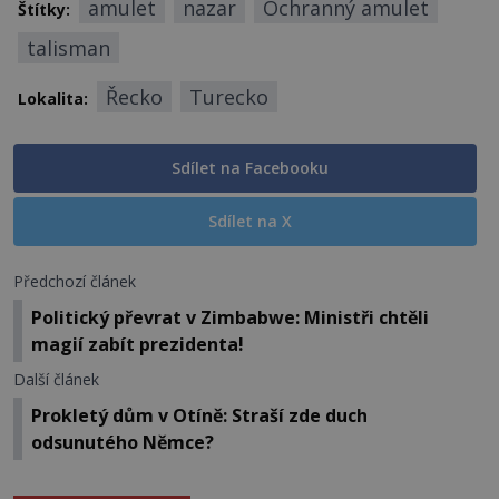
amulet
nazar
Ochranný amulet
Štítky:
talisman
Řecko
Turecko
Lokalita:
Sdílet na Facebooku
Sdílet na X
Předchozí článek
Politický převrat v Zimbabwe: Ministři chtěli
magií zabít prezidenta!
Další článek
Prokletý dům v Otíně: Straší zde duch
odsunutého Němce?