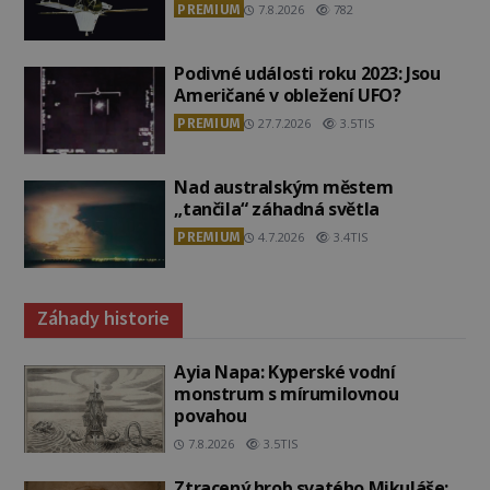
PREMIUM
7.8.2026
782
Podivné události roku 2023: Jsou
Američané v obležení UFO?
PREMIUM
27.7.2026
3.5TIS
Nad australským městem
„tančila“ záhadná světla
PREMIUM
4.7.2026
3.4TIS
Záhady historie
Ayia Napa: Kyperské vodní
monstrum s mírumilovnou
povahou
7.8.2026
3.5TIS
Ztracený hrob svatého Mikuláše: