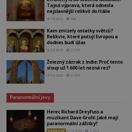
Tajná výprava, která odnesla
nejslavnější relikvii do Itálie
7.8.2026
962
Kam zmizely ostatky světců?
Relikvie, které putují Evropou a
dodnes budí úžas
6.8.2026
2.3TIS
Železný zázrak z Indie: Proč tento
sloup už 1 600 let nezná rez?
5.8.2026
2.5TIS
Paranormální jevy
Herec Richard Dreyfuss a
muzikant Dave Grohl: Jaké mají
paranormální zážitky?
PREMIUM
5.8.2026
2.7TIS