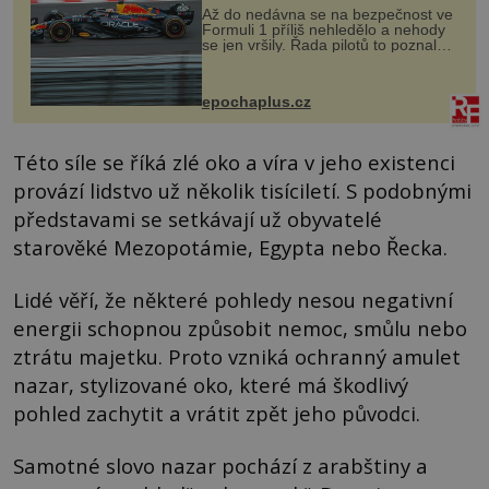
Až do nedávna se na bezpečnost ve
Formuli 1 příliš nehledělo a nehody
se jen vršily. Řada pilotů to poznala
na vlastní kůži, často s trvalými
následky nebo bohužel i ztrátou
života. Dnes nepochopiteln...
epochaplus.cz
Této síle se říká zlé oko a víra v jeho existenci
provází lidstvo už několik tisíciletí. S podobnými
představami se setkávají už obyvatelé
starověké Mezopotámie, Egypta nebo Řecka.
Lidé věří, že některé pohledy nesou negativní
energii schopnou způsobit nemoc, smůlu nebo
ztrátu majetku. Proto vzniká ochranný amulet
nazar, stylizované oko, které má škodlivý
pohled zachytit a vrátit zpět jeho původci.
Samotné slovo nazar pochází z arabštiny a