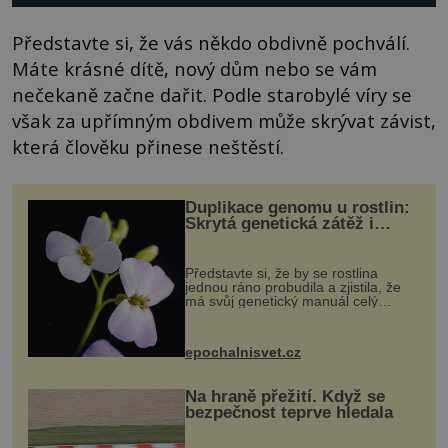
Představte si, že vás někdo obdivně pochválí.
Máte krásné dítě, nový dům nebo se vám
nečekaně začne dařit. Podle starobylé víry se
však za upřímným obdivem může skrývat závist,
která člověku přinese neštěstí.
Duplikace genomu u rostlin:
Skrytá genetická zátěž i
evoluční výhoda
Představte si, že by se rostlina
jednou ráno probudila a zjistila, že
má svůj genetický manuál celý
dvakrát. Přesně to se občas v
přírodě stane – a podle nového
výzkumu to může být pro druhy
epochalnisvet.cz
vstupenka...
Na hraně přežití. Když se
bezpečnost teprve hledala