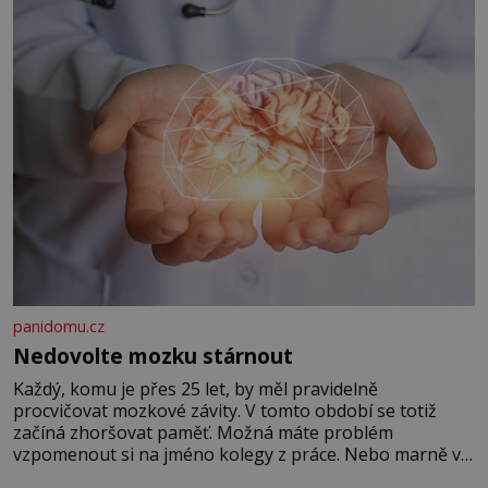
panidomu.cz
Nedovolte mozku stárnout
Každý, komu je přes 25 let, by měl pravidelně
procvičovat mozkové závity. V tomto období se totiž
začíná zhoršovat paměť. Možná máte problém
vzpomenout si na jméno kolegy z práce. Nebo marně v
paměti lovíte název knížky, kterou jste nedávno přečetli.