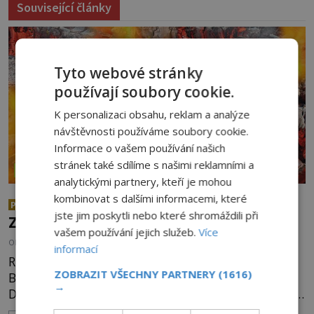
Související články
Tyto webové stránky
používají soubory cookie.
K personalizaci obsahu, reklam a analýze
návštěvnosti používáme soubory cookie.
Informace o vašem používání našich
stránek také sdílíme s našimi reklamními a
ZÁZRAKY
analytickými partnery, kteří je mohou
kombinovat s dalšími informacemi, které
Chůze po žhavých uhlících:
PREMIUM
jste jim poskytli nebo které shromáždili při
Zázrak nebo podvod?
vašem používání jejich služeb.
Více
OD
KAROLÍNA TRNKOVÁ
4.8.2026
3.1TIS
informací
Rituál chůze po žhavých uhlících je zmiňován i v
ZOBRAZIT VŠECHNY PARTNERY
(1616)
Bibli, první zmínky ale pochází už z doby železné.
→
Dnes je využíván nejrůznějšími šamany k nalezení
spirituální síly či vnitřního klidu. Jak funguje a proč