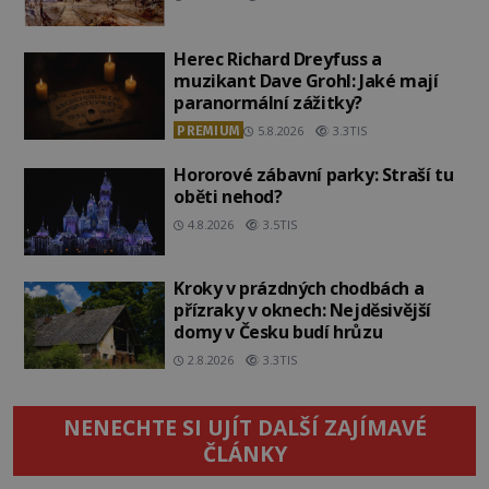
Herec Richard Dreyfuss a
muzikant Dave Grohl: Jaké mají
paranormální zážitky?
PREMIUM
5.8.2026
3.3TIS
Hororové zábavní parky: Straší tu
oběti nehod?
4.8.2026
3.5TIS
Kroky v prázdných chodbách a
přízraky v oknech: Nejděsivější
domy v Česku budí hrůzu
2.8.2026
3.3TIS
NENECHTE SI UJÍT DALŠÍ ZAJÍMAVÉ
ČLÁNKY