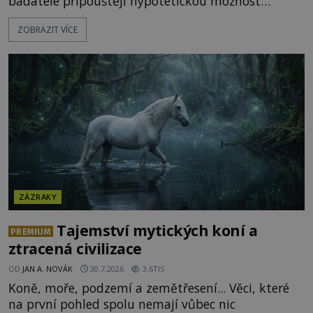
badatelé připouštějí hypotetickou možnost
transmutace? Mohl její podstatu odhalit anglický
ZOBRAZIT VÍCE
alchymista, vědec a dobrodruh Edward Kelly?
Shromážděný dav napětím téměř nedýchá.
Měšťané pozorují konání muže, který se stává
nesmrtelnou legendou již během
ZÁZRAKY
Tajemství mytických koní a
PREMIUM
ztracená civilizace
OD
JAN A. NOVÁK
30.7.2026
3.6TIS
Koně, moře, podzemí a zemětřesení... Věci, které
na první pohled spolu nemají vůbec nic