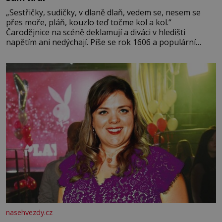
„Sestřičky, sudičky, v dlaně dlaň, vedem se, nesem se
přes moře, pláň, kouzlo teď točme kol a kol.“
Čarodějnice na scéně deklamují a diváci v hledišti
napětím ani nedýchají. Píše se rok 1606 a populární
anglický dramatik William Shakespeare uvádí svou
Tragédii o Macbethovi. Napsal ji pro krále Jakuba I., jenž
v roce 1603 vystřídal
nasehvezdy.cz