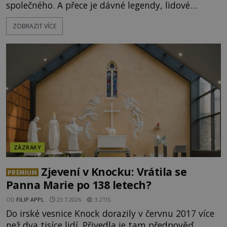
společného. A přece je dávné legendy, lidové
pohádky i podvědomí psychicky nemocných lidí
ZOBRAZIT VÍCE
podivným způsobem vzájemně propojují. Je
možné, že tato záhadná spojitost ukrývá nějaké
tajemství pocházející ze samých počátků lidské
civilizace? Nebo dokonce z temných vod minulosti
ještě mnohem hlubších? [g
ZÁZRAKY
Zjevení v Knocku: Vrátila se
PREMIUM
Panna Marie po 138 letech?
OD
FILIP APPL
23.7.2026
3.2TIS
Do irské vesnice Knock dorazily v červnu 2017 více
než dva tisíce lidí. Přivedla je tam předpověď