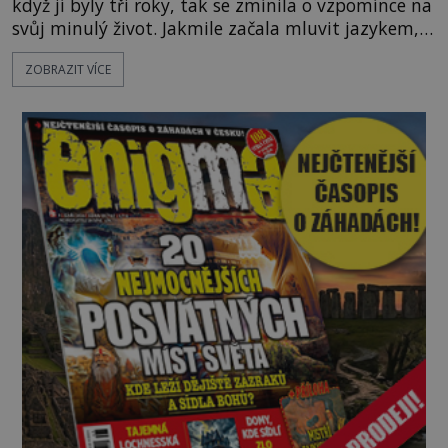
když jí byly tři roky, tak se zmínila o vzpomínce na
svůj minulý život. Jakmile začala mluvit jazykem,
který nikdo nezná, začali rodiče její podivné
ZOBRAZIT VÍCE
chování brát vážně. Je snad důkazem reinkarnace?
Swarnlata Mishra se narodila v Indii v roce 1948.
Na první pohled se zdá, že to bu