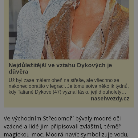
Nejdůležitější ve vztahu Dykových je
důvěra
Už byl zase málem oheň na střeše, ale všechno se
nakonec obrátilo v legraci. Je tomu sotva několik týdnů,
kdy Tatianě Dykové (47) vyznal lásku její dlouholetý
kolega a kamarád. Lidé si hned mysleli, ž...
nasehvezdy.cz
Ve východním Středomoří bývaly modré oči
vzácné a lidé jim připisovali zvláštní, téměř
magickou moc. Modrá navíc symbolizuje vodu,