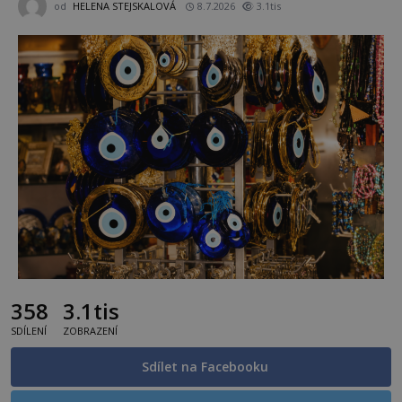
od
HELENA STEJSKALOVÁ
8.7.2026
3.1tis
358
3.1tis
SDÍLENÍ
ZOBRAZENÍ
Sdílet na Facebooku