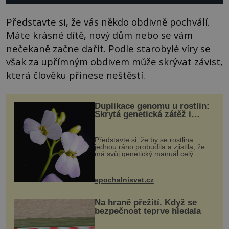
Představte si, že vás někdo obdivně pochválí.
Máte krásné dítě, nový dům nebo se vám
nečekaně začne dařit. Podle starobylé víry se
však za upřímným obdivem může skrývat závist,
která člověku přinese neštěstí.
Duplikace genomu u rostlin:
Skrytá genetická zátěž i
evoluční výhoda
Představte si, že by se rostlina
jednou ráno probudila a zjistila, že
má svůj genetický manuál celý
dvakrát. Přesně to se občas v
přírodě stane – a podle nového
výzkumu to může být pro druhy
epochalnisvet.cz
vstupenka...
Na hraně přežití. Když se
bezpečnost teprve hledala