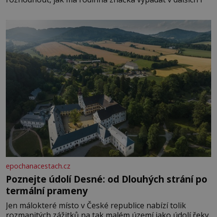
epochanacestach.cz
Poznejte údolí Desné: od Dlouhých strání po
termální prameny
Jen málokteré místo v České republice nabízí tolik
rozmanitých zážitků na tak malém území jako údolí řeky