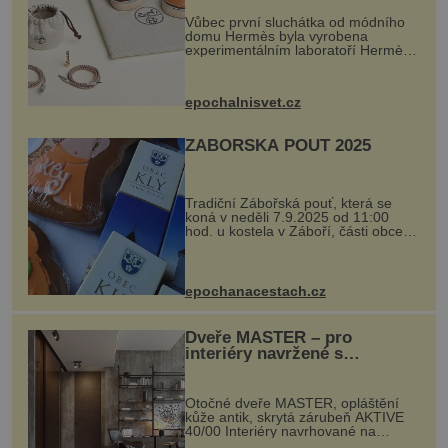
Vůbec první sluchátka od módního
domu Hermès byla vyrobena
experimentálním laboratoří Hermès
Ateliers Horizons. Elegantní gadget
si vyžádal dva roky vývoje a chlubí
se ručně šitou hovězí kůží a
epochalnisvet.cz
kovový...
ZÁBOŘSKÁ POUŤ 2025
Tradiční Zábořská pouť, která se
koná v neděli 7.9.2025 od 11:00
hod. u kostela v Záboří, části obce
Kly u Mělníka. V programu naleznete
komentovanou prohlídku kostela,
dobovou hudbu, řemesla, atrakce...
epochanacestach.cz
Dveře MASTER – pro
interiéry navržené s
rozumem i vášní!
Otočné dveře MASTER, opláštění
kůže antik, skrytá zárubeň AKTIVE
40/00 Interiéry navrhované na
zakázku často vyžadují atypické