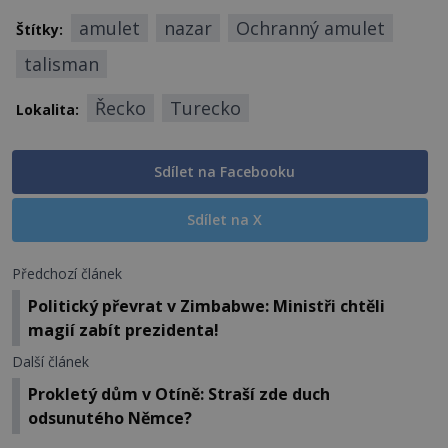
amulet
nazar
Ochranný amulet
Štítky:
talisman
Řecko
Turecko
Lokalita:
Sdílet na Facebooku
Sdílet na X
Předchozí článek
Politický převrat v Zimbabwe: Ministři chtěli
magií zabít prezidenta!
Další článek
Prokletý dům v Otíně: Straší zde duch
odsunutého Němce?