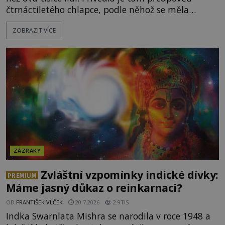
čtrnáctiletého chlapce, podle něhož se měla
přesně ve tři hodiny odpoledne zjevit Panna Marie.
ZOBRAZIT VÍCE
Když slunce vystoupilo z mraků, část davu začala
křičet, že se na nebi odehrává zázrak. Splnilo se
chlapcovo proroctví, nebo poutníci spatřili pouze
neobvyklou hru světla? [gallery
ids="170530,170531,1705
ZÁZRAKY
Zvláštní vzpomínky indické dívky:
PREMIUM
Máme jasný důkaz o reinkarnaci?
OD
FRANTIŠEK VLČEK
20.7.2026
2.9TIS
Indka Swarnlata Mishra se narodila v roce 1948 a