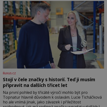
iluxus.cz
Stojí v čele značky s historií. Teď ji musím
připravit na dalších třicet let
Na první pohled by třicáté výročí mohlo být pro
Topnatur hlavně důvodem k oslavám. Lucie Ticháčková
ho ale vnímá jinak, jako závazek i příležitost
rozhodnout, jak má rodinná značka vypadat v dalších l