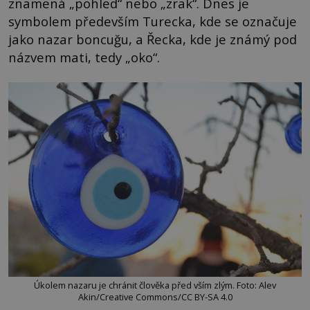
znamená „pohled“ nebo „zrak“. Dnes je
symbolem především Turecka, kde se označuje
jako nazar boncuğu, a Řecka, kde je známý pod
názvem mati, tedy „oko“.
Úkolem nazaru je chránit člověka před vším zlým. Foto: Alev
Akin/Creative Commons/CC BY-SA 4.0