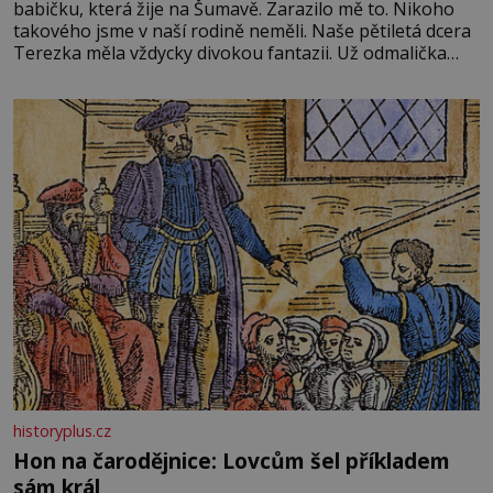
babičku, která žije na Šumavě. Zarazilo mě to. Nikoho
takového jsme v naší rodině neměli. Naše pětiletá dcera
Terezka měla vždycky divokou fantazii. Už odmalička
milovala svět pohádek. Každou chvilku mi říkala, že se jí
zdálo o jednorožcích, krásných princeznách, statečných
rytířích a létajících dracích.
historyplus.cz
Hon na čarodějnice: Lovcům šel příkladem
sám král