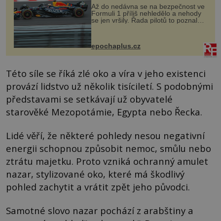
Až do nedávna se na bezpečnost ve
Formuli 1 příliš nehledělo a nehody
se jen vršily. Řada pilotů to poznala
na vlastní kůži, často s trvalými
následky nebo bohužel i ztrátou
života. Dnes nepochopiteln...
epochaplus.cz
Této síle se říká zlé oko a víra v jeho existenci
provází lidstvo už několik tisíciletí. S podobnými
představami se setkávají už obyvatelé
starověké Mezopotámie, Egypta nebo Řecka.
Lidé věří, že některé pohledy nesou negativní
energii schopnou způsobit nemoc, smůlu nebo
ztrátu majetku. Proto vzniká ochranný amulet
nazar, stylizované oko, které má škodlivý
pohled zachytit a vrátit zpět jeho původci.
Samotné slovo nazar pochází z arabštiny a