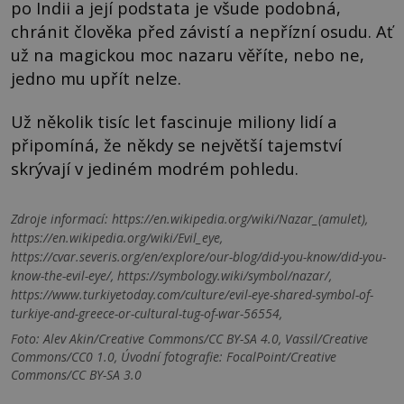
po Indii a její podstata je všude podobná,
chránit člověka před závistí a nepřízní osudu. Ať
už na magickou moc nazaru věříte, nebo ne,
jedno mu upřít nelze.
Už několik tisíc let fascinuje miliony lidí a
připomíná, že někdy se největší tajemství
skrývají v jediném modrém pohledu.
Zdroje informací:
https://en.wikipedia.org/wiki/Nazar_(amulet),
https://en.wikipedia.org/wiki/Evil_eye,
https://cvar.severis.org/en/explore/our-blog/did-you-know/did-you-
know-the-evil-eye/, https://symbology.wiki/symbol/nazar/,
https://www.turkiyetoday.com/culture/evil-eye-shared-symbol-of-
turkiye-and-greece-or-cultural-tug-of-war-56554,
Foto: Alev Akin/Creative Commons/CC BY-SA 4.0, Vassil/Creative
Commons/CC0 1.0, Úvodní fotografie: FocalPoint/Creative
Commons/CC BY-SA 3.0