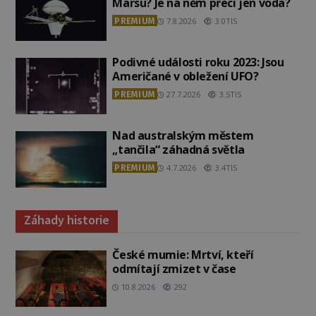
Marsu? Je na něm přeci jen voda?
PREMIUM
7.8.2026
3.0TIS
Podivné události roku 2023: Jsou
Američané v obležení UFO?
PREMIUM
27.7.2026
3.5TIS
Nad australským městem
„tančila“ záhadná světla
PREMIUM
4.7.2026
3.4TIS
Záhady historie
České mumie: Mrtví, kteří
odmítají zmizet v čase
10.8.2026
292