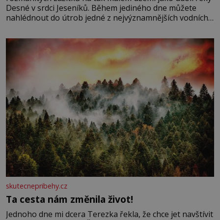
Desné v srdci Jeseníků. Během jediného dne můžete
nahlédnout do útrob jedné z nejvýznamnějších vodních
elektráren v Evropě, vydat se na horské hřebeny, projet
se na koloběžce a den zakončit poznáváním památek ve
Velkých Losinách nebo v termálním
skutecnepribehy.cz
Ta cesta nám změnila život!
Jednoho dne mi dcera Terezka řekla, že chce jet navštívit