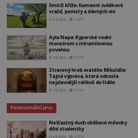
Smírčí kříže: Kamenní svědkové
vražd, pomsty a dávných vin
9.8.2026
1.4TIS
Ayia Napa: Kyperské vodní
monstrum s mírumilovnou
povahou
7.8.2026
5.7TIS
Ztracený hrob svatého Mikuláše:
Tajná výprava, která odnesla
nejslavnější relikvii do Itálie
7.8.2026
3.2TIS
Paranormální jevy
Nešťastný duch oběšené milenky
děsí studentky
8.8.2026
5.5TIS