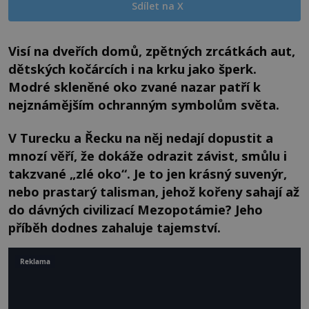
Sdílet na X
Visí na dveřích domů, zpětných zrcátkách aut,
dětských kočárcích i na krku jako šperk.
Modré skleněné oko zvané nazar patří k
nejznámějším ochranným symbolům světa.
V Turecku a Řecku na něj nedají dopustit a
mnozí věří, že dokáže odrazit závist, smůlu i
takzvané „zlé oko“. Je to jen krásný suvenýr,
nebo prastarý talisman, jehož kořeny sahají až
do dávných civilizací Mezopotámie? Jeho
příběh dodnes zahaluje tajemství.
Reklama