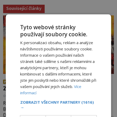
Související články
Tyto webové stránky
používají soubory cookie.
K personalizaci obsahu, reklam a analýze
návštěvnosti používáme soubory cookie.
Informace o vašem používání našich
stránek také sdílíme s našimi reklamními a
analytickými partnery, kteří je mohou
ZÁZRAKY
kombinovat s dalšími informacemi, které
jste jim poskytli nebo které shromáždili při
Chůze po žhavých uhlících:
PREMIUM
vašem používání jejich služeb.
Více
Zázrak nebo podvod?
informací
OD
KAROLÍNA TRNKOVÁ
4.8.2026
3.3TIS
ZOBRAZIT VŠECHNY PARTNERY
(1616)
Rituál chůze po žhavých uhlících je zmiňován i v
→
Bibli, první zmínky ale pochází už z doby železné.
Dnes je využíván nejrůznějšími šamany k nalezení