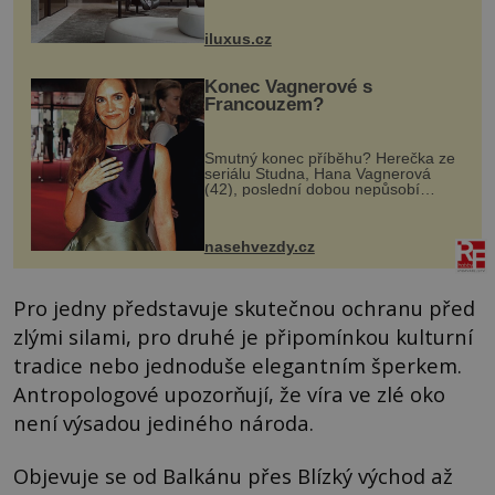
rozměry nejen nábytku, ale i
otvorových prvků. Technické zázemí
iluxus.cz
dnes umož...
Konec Vagnerové s
Francouzem?
Smutný konec příběhu? Herečka ze
seriálu Studna, Hana Vagnerová
(42), poslední dobou nepůsobí
nejšťastněji. Ačkoli časy její anorexie
jsou už dávno pryč a opět se pyšnila
ženskými křivkami, najednou s...
nasehvezdy.cz
Pro jedny představuje skutečnou ochranu před
zlými silami, pro druhé je připomínkou kulturní
tradice nebo jednoduše elegantním šperkem.
Antropologové upozorňují, že víra ve zlé oko
není výsadou jediného národa.
Objevuje se od Balkánu přes Blízký východ až