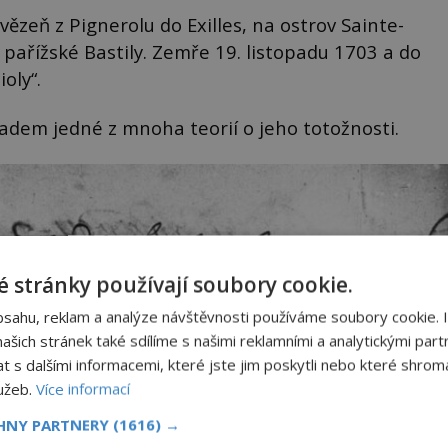
 vězeň z Pignerolu do Exilles, na ostrov Sainte-
pařížské Bastily. Zemře 19. listopadu 1703 a do
oly“.
ladem jedné z mnoha teorií o jeho totožnosti.
 stránky používají soubory cookie.
bsahu, reklam a analýze návštěvnosti používáme soubory cookie. 
šich stránek také sdílíme s našimi reklamními a analytickými partn
s dalšími informacemi, které jste jim poskytli nebo které shromá
lužeb.
Více informací
CHNY PARTNERY
(1616) →