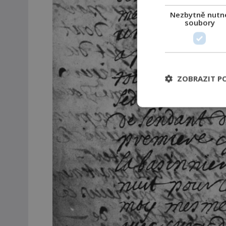
Nezbytně nutn
soubory
ZOBRAZIT P