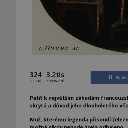
324
3.2tis
Sdíle
SDÍLENÍ
ZOBRAZENÍ
Patří k největším záhadám francouzsk
skrytá a důvod jeho dlouholetého vězn
Muž, kterému legenda přisoudí želez
možná nikdy nebude zcela odhaleno.