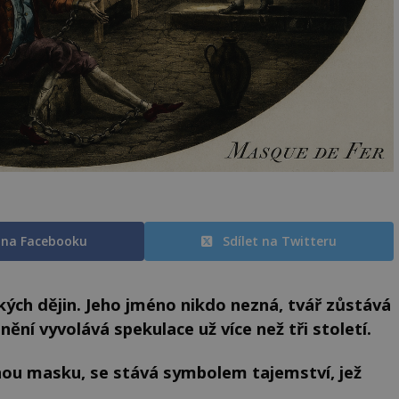
t na Facebooku
Sdílet na Twitteru
ých dějin. Jeho jméno nikdo nezná, tvář zůstává
ění vyvolává spekulace už více než tři století.
nou masku, se stává symbolem tajemství, jež