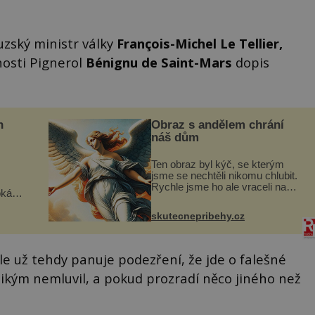
uzský ministr války
François-Michel Le Tellier,
vnosti Pignerol
Bénignu de Saint-Mars
dopis
n
Obraz s andělem chrání
náš dům
Ten obraz byl kýč, se kterým
jsme se nechtěli nikomu chlubit.
Rychle jsme ho ale vraceli na
oká
jeho místo. S manželem Vaškem
však
jsme si pořídili chaloupku, takový
skutecnepribehy.cz
domek na severu Čech, kde
í
jsme si naplánova...
nému
ale už tehdy panuje podezření, že jde o falešné
nikým nemluvil, a pokud prozradí něco jiného než