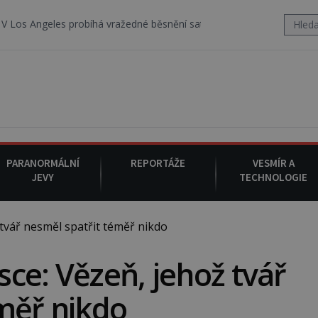
robíhá vražedné běsnění satanistického gangu vedeného Charlesem 
PARANORMÁLNÍ
REPORTÁŽE
VESMÍR A
JEVY
TECHNOLOGIE
vář nesměl spatřit téměř nikdo
ce: Vězeň, jehož tvář
měř nikdo