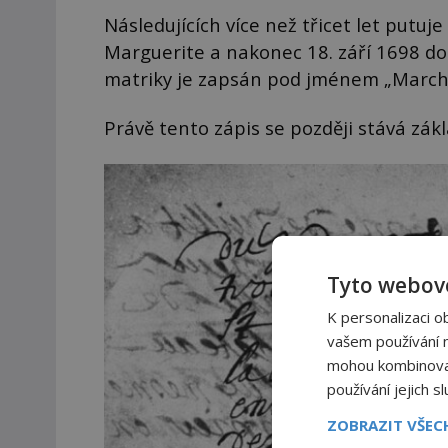
Následujících více než třicet let putuje
Marguerite a nakonec 18. září 1698 do 
matriky je zapsán pod jménem „Marchi
Právě tento zápis se později stává zák
Tyto webové
K personalizaci o
vašem používání na
mohou kombinovat 
používání jejich s
ZOBRAZIT VŠE