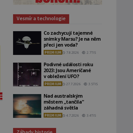
Vesmír a technologie
Co zachycují tajemné
snímky Marsu? Je na něm
přeci jen voda?
PREMIUM
7.8.2026
2.7TIS
Podivné události roku
2023: Jsou Američané
v obležení UFO?
PREMIUM
27.7.2026
3.5TIS
Nad australským
městem „tančila“
záhadná světla
PREMIUM
4.7.2026
3.4TIS
Záhady historie