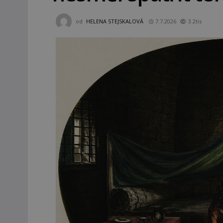
od
HELENA STEJSKALOVÁ
7.7.2026
3.2tis