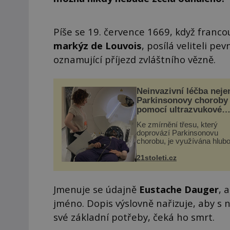
Píše se 19. července 1669, když franco
markýz de Louvois
, posílá veliteli pe
oznamující příjezd zvláštního vězně.
Neinvazivní léčba neje
Parkinsonovy choroby
pomocí ultrazvukové
„helmy“
Ke zmírnění třesu, který
doprovází Parkinsonovu
chorobu, je využívána hlub
mozková stimulace, která 
vyžaduje vysoce invazivní
21stoleti.cz
zákrok. Ultrazvuk zase nen
vhodný k dostatečně přes
zacílení ...
Jmenuje se údajně
Eustache Dauger
, 
jméno. Dopis výslovně nařizuje, aby s 
své základní potřeby, čeká ho smrt.