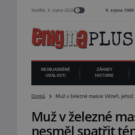
Neděle, 9. srpna 2026
9. srpna 1969
: V Los Angeles p
NEOBJASNĚNÉ
ZÁHADY
UDÁLOSTI
HISTORIE
Domů
Muž v železné masce: Vězeň, jehož t
Muž v železné mas
nesměl spatřit té