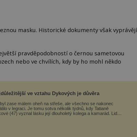
eleznou masku. Historické dokumenty však vyprávějí
s největší pravděpodobností o černou sametovou
ozech nebo ve chvílích, kdy by ho mohl někdo
důležitější ve vztahu Dykových je důvěra
byl zase málem oheň na střeše, ale všechno se nakonec
átilo v legraci. Je tomu sotva několik týdnů, kdy Tatianě
ové (47) vyznal lásku její dlouholetý kolega a kamarád. Lidé
ned mysleli, ž...