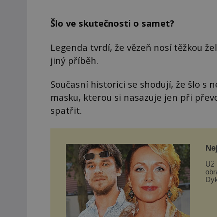
Šlo ve skutečnosti o samet?
Legenda tvrdí, že vězeň nosí těžkou ž
jiný příběh.
Současní historici se shodují, že šlo 
masku, kterou si nasazuje jen při přev
spatřit.
Nej
Už 
obr
Dyk
si h