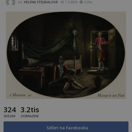
od
HELENA STEJSKALOVÁ
7.7.2026
3.2tis
324
3.2tis
SDÍLENÍ
ZOBRAZENÍ
Sdílet na Facebooku