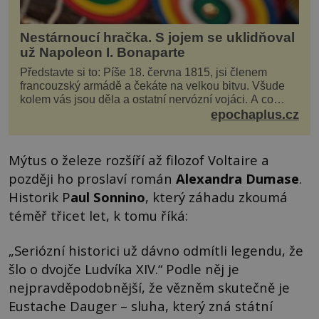
Nestárnoucí hračka. S jojem se uklidňoval
už Napoleon I. Bonaparte
Představte si to: Píše 18. června 1815, jsi členem
francouzský armádě a čekáte na velkou bitvu. Všude
kolem vás jsou děla a ostatní nervózní vojáci. A co
děláte vy? Hrajete si… s jojem! Zdá se v...
epochaplus.cz
Mýtus o železe rozšíří až filozof Voltaire a
později ho proslaví román
Alexandra Dumase
.
Historik P
aul Sonnino
, který záhadu zkoumá
téměř třicet let, k tomu říká:
„Seriózní historici už dávno odmítli legendu, že
šlo o dvojče Ludvíka XIV.“ Podle něj je
nejpravděpodobnější, že vězněm skutečně je
Eustache Dauger – sluha, který zná státní