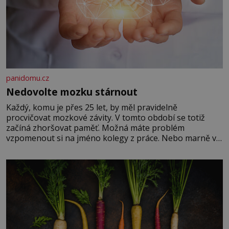
panidomu.cz
Nedovolte mozku stárnout
Každý, komu je přes 25 let, by měl pravidelně
procvičovat mozkové závity. V tomto období se totiž
začíná zhoršovat paměť. Možná máte problém
vzpomenout si na jméno kolegy z práce. Nebo marně v
paměti lovíte název knížky, kterou jste nedávno přečetli.
Je to opravdu tak, s věkem jako kdyby se paměť
rozhodla stávkovat. Cvičte