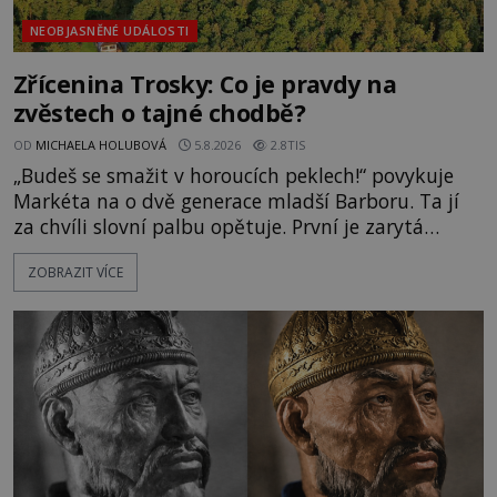
NEOBJASNĚNÉ UDÁLOSTI
Zřícenina Trosky: Co je pravdy na
zvěstech o tajné chodbě?
OD
MICHAELA HOLUBOVÁ
5.8.2026
2.8TIS
„Budeš se smažit v horoucích peklech!“ povykuje
Markéta na o dvě generace mladší Barboru. Ta jí
za chvíli slovní palbu opětuje. První je zarytá
katolička, druhá přesvědčená kališnice. A každá z
ZOBRAZIT VÍCE
nich se usídlí na jedné z věží slavného hradu
Trosky. Šlechtic Ota IV. z Bergova (1399–1452) patří
mezi vůdce protihusitského boje. Za manželku má
skutečně jistou