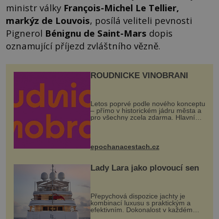
ministr války
François-Michel Le Tellier,
markýz de Louvois
, posílá veliteli pevnosti
Pignerol
Bénignu de Saint-Mars
dopis
oznamující příjezd zvláštního vězně.
ROUDNICKÉ VINOBRANÍ
Letos poprvé podle nového konceptu
– přímo v historickém jádru města a
pro všechny zcela zdarma. Hlavní
program se odehraje na Karlově a
Husově náměstí. Návštěvníci se
mohou těšit na víno, burčák, pes...
epochanacestach.cz
Lady Lara jako plovoucí sen
Přepychová dispozice jachty je
kombinací luxusu s praktickým a
efektivním. Dokonalost v každém
detailu představuje značka Fendi