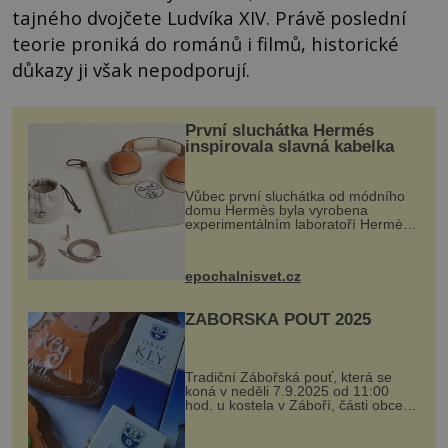
tajného dvojčete Ludvíka XIV. Právě poslední
teorie proniká do románů i filmů, historické
důkazy ji však nepodporují.
První sluchátka Hermés
inspirovala slavná kabelka
Vůbec první sluchátka od módního
domu Hermès byla vyrobena
experimentálním laboratoří Hermès
Ateliers Horizons. Elegantní gadget
si vyžádal dva roky vývoje a chlubí
se ručně šitou hovězí kůží a
epochalnisvet.cz
kovový...
ZÁBOŘSKÁ POUŤ 2025
Tradiční Zábořská pouť, která se
koná v neděli 7.9.2025 od 11:00
hod. u kostela v Záboří, části obce
Kly u Mělníka. V programu naleznete
komentovanou prohlídku kostela,
dobovou hudbu, řemesla, atrakce...