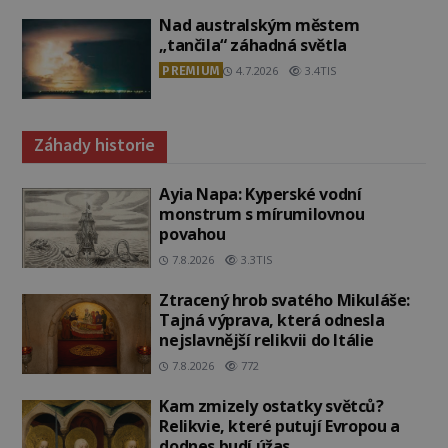
Nad australským městem
„tančila“ záhadná světla
PREMIUM
4.7.2026
3.4TIS
Záhady historie
Ayia Napa: Kyperské vodní
monstrum s mírumilovnou
povahou
7.8.2026
3.3TIS
Ztracený hrob svatého Mikuláše:
Tajná výprava, která odnesla
nejslavnější relikvii do Itálie
7.8.2026
772
Kam zmizely ostatky světců?
Relikvie, které putují Evropou a
dodnes budí úžas