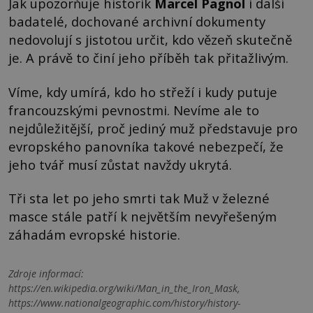
Jak upozorňuje historik
Marcel Pagnol
i další
badatelé, dochované archivní dokumenty
nedovolují s jistotou určit, kdo vězeň skutečně
je. A právě to činí jeho příběh tak přitažlivým.
Víme, kdy umírá, kdo ho střeží i kudy putuje
francouzskými pevnostmi. Nevíme ale to
nejdůležitější, proč jediný muž představuje pro
evropského panovníka takové nebezpečí, že
jeho tvář musí zůstat navždy ukrytá.
Tři sta let po jeho smrti tak Muž v železné
masce stále patří k největším nevyřešeným
záhadám evropské historie.
Zdroje informací:
https://en.wikipedia.org/wiki/Man_in_the_Iron_Mask,
https://www.nationalgeographic.com/history/history-