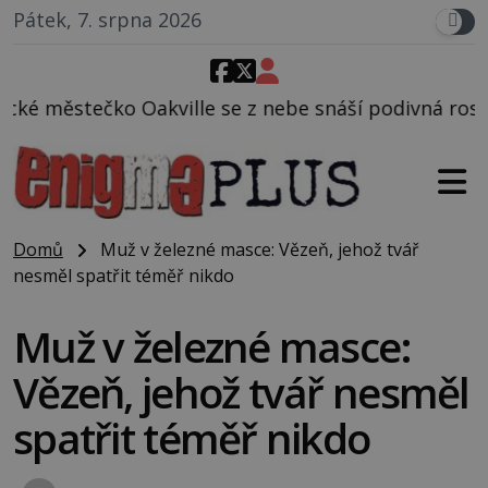
Pátek, 7. srpna 2026
e se z nebe snáší podivná rosolovitá látka neznámé
Domů
Muž v železné masce: Vězeň, jehož tvář
nesměl spatřit téměř nikdo
Muž v železné masce:
Vězeň, jehož tvář nesměl
spatřit téměř nikdo