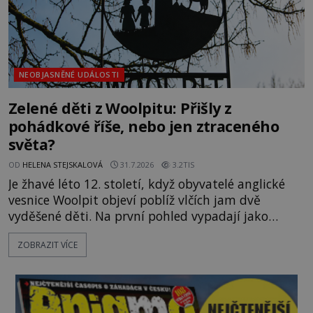
NEOBJASNĚNÉ UDÁLOSTI
Zelené děti z Woolpitu: Přišly z
pohádkové říše, nebo jen ztraceného
světa?
OD
HELENA STEJSKALOVÁ
31.7.2026
3.2TIS
Je žhavé léto 12. století, když obyvatelé anglické
vesnice Woolpit objeví poblíž vlčích jam dvě
vyděšené děti. Na první pohled vypadají jako
každé jiné, až na jednu děsivou výjimku. Jejich
ZOBRAZIT VÍCE
kůže má nazelenalý odstín, mluví
nesrozumitelnou řečí a odmítají jakékoli jídlo
kromě syrových bobů. Příběh se rychle stává
jednou z největších záhad středověké Anglie a ani
po téměř devíti stech letech není