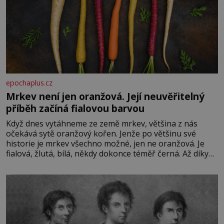
epochaplus.cz
Mrkev není jen oranžová. Její neuvěřitelný
příběh začíná fialovou barvou
Když dnes vytáhneme ze země mrkev, většina z nás
očekává sytě oranžový kořen. Jenže po většinu své
historie je mrkev všechno možné, jen ne oranžová. Je
fialová, žlutá, bílá, někdy dokonce téměř černá. Až díky
stovkám let pečlivého šlechtění se z ní stává zelenina,
bez které si českou zahradu ani nedokážeme představit.
Její příběh je