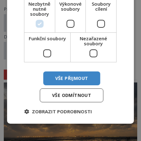
Nezbytně
Výkonové
Soubory
nutné
soubory
cílení
Předchozí článek
soubory
Bitva o Los Angeles: Noc, kdy Amerika střílí na
neznámý cíl
Další článek
Funkční soubory
Nezařazené
soubory
Filmové centrum v Manile: Proč se mu říká
nejstrašidelnější budova Filipín?
Související články
VŠE PŘIJMOUT
VŠE ODMÍTNOUT
ZOBRAZIT PODROBNOSTI