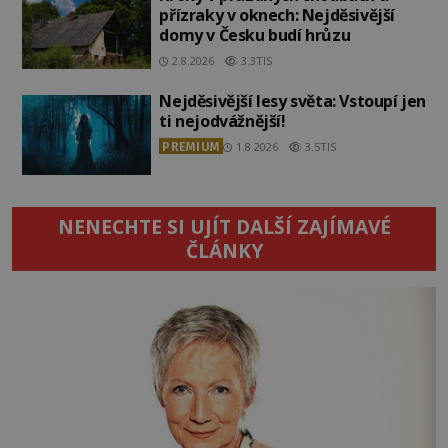
přízraky v oknech: Nejděsivější
domy v Česku budí hrůzu
2.8.2026
3.3TIS
Nejděsivější lesy světa: Vstoupí jen
ti nejodvážnější!
PREMIUM
1.8.2026
3.5TIS
NENECHTE SI UJÍT DALŠÍ ZAJÍMAVÉ
ČLÁNKY