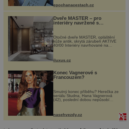
epochanacestach.cz
Dveře MASTER – pro
interiéry navržené s
rozumem i vášní!
Otočné dveře MASTER, opláštění
kůže antik, skrytá zárubeň AKTIVE
40/00 Interiéry navrhované na
zakázku často vyžadují atypické
rozměry nejen nábytku, ale i
otvorových prvků. Technické zázemí
iluxus.cz
dnes umož...
Konec Vagnerové s
Francouzem?
Smutný konec příběhu? Herečka ze
seriálu Studna, Hana Vagnerová
(42), poslední dobou nepůsobí
nejšťastněji. Ačkoli časy její anorexie
jsou už dávno pryč a opět se pyšnila
ženskými křivkami, najednou s...
nasehvezdy.cz