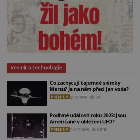
Vesmír a technologie
Co zachycují tajemné snímky
Marsu? Je na něm přeci jen voda?
PREMIUM
7.8.2026
592
Podivné události roku 2023: Jsou
Američané v obležení UFO?
PREMIUM
27.7.2026
3.5TIS