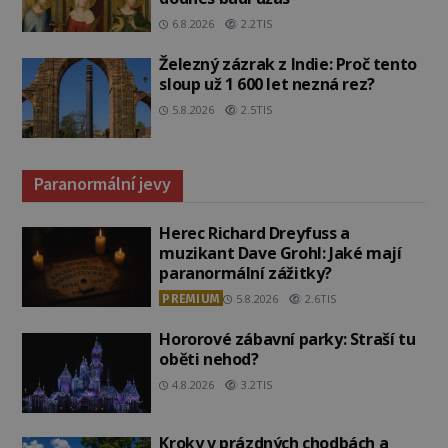
6.8.2026
2.2TIS
Železný zázrak z Indie: Proč tento
sloup už 1 600 let nezná rez?
5.8.2026
2.5TIS
Paranormální jevy
Herec Richard Dreyfuss a
muzikant Dave Grohl: Jaké mají
paranormální zážitky?
PREMIUM
5.8.2026
2.6TIS
Hororové zábavní parky: Straší tu
oběti nehod?
4.8.2026
3.2TIS
Kroky v prázdných chodbách a