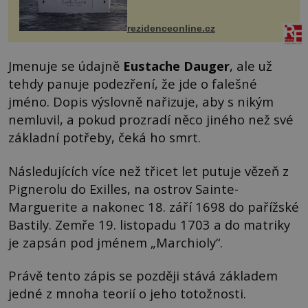
Casa, kterou byly vybaveny její
paluby. Monacký přístav nabízí
každoročn...
rezidenceonline.cz
Jmenuje se údajně
Eustache Dauger
, ale už
tehdy panuje podezření, že jde o falešné
jméno. Dopis výslovně nařizuje, aby s nikým
nemluvil, a pokud prozradí něco jiného než své
základní potřeby, čeká ho smrt.
Následujících více než třicet let putuje vězeň z
Pignerolu do Exilles, na ostrov Sainte-
Marguerite a nakonec 18. září 1698 do pařížské
Bastily. Zemře 19. listopadu 1703 a do matriky
je zapsán pod jménem „Marchioly“.
Právě tento zápis se později stává základem
jedné z mnoha teorií o jeho totožnosti.