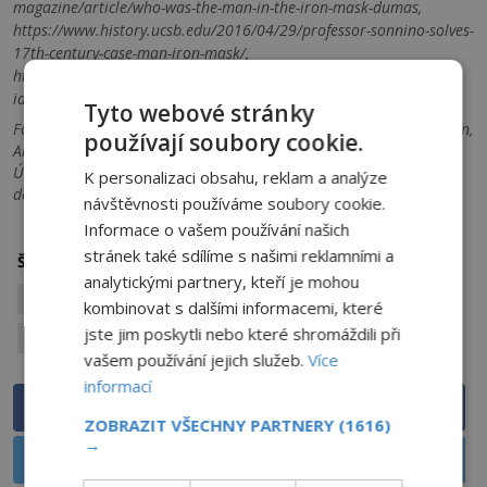
magazine/article/who-was-the-man-in-the-iron-mask-dumas,
https://www.history.ucsb.edu/2016/04/29/professor-sonnino-solves-
17th-century-case-man-iron-mask/,
https://www.livescience.com/54669-man-in-the-iron-mask-
identified.html,
Tyto webové stránky
Foto: Agence de presse Meurisse/Creative Commons/Public Domain,
používají soubory cookie.
Albert Morrow (1863-1927)/Creative Commons/Public Domain,
Úvodní fotografie: Neznámý autor/ Creative Commons/Public
K personalizaci obsahu, reklam a analýze
domain
návštěvnosti používáme soubory cookie.
Informace o vašem používání našich
stránek také sdílíme s našimi reklamními a
Bastila
Eustache Dauger
ludvík xiv.
Štítky:
analytickými partnery, kteří je mohou
muž s maskou
muž se železnou maskou
kombinovat s dalšími informacemi, které
jste jim poskytli nebo které shromáždili při
vězeň
vašem používání jejich služeb.
Více
informací
Sdílet na Facebooku
ZOBRAZIT VŠECHNY PARTNERY
(1616)
→
Sdílet na X