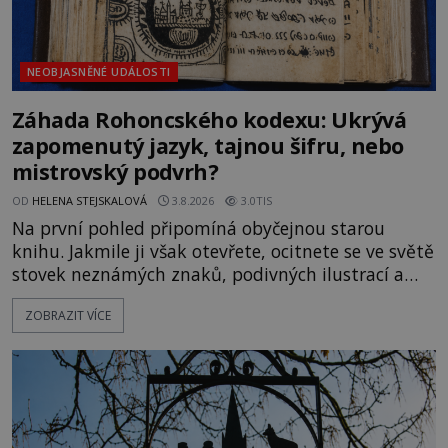
NEOBJASNĚNÉ UDÁLOSTI
Záhada Rohoncského kodexu: Ukrývá
zapomenutý jazyk, tajnou šifru, nebo
mistrovský podvrh?
OD
HELENA STEJSKALOVÁ
3.8.2026
3.0TIS
Na první pohled připomíná obyčejnou starou
knihu. Jakmile ji však otevřete, ocitnete se ve světě
stovek neznámých znaků, podivných ilustrací a
textu, který už téměř dvě století vzdoruje všem
ZOBRAZIT VÍCE
pokusům o rozluštění. Rohoncský kodex patří mezi
největší záhady evropských dějin a dodnes nikdo s
jistotou neví, kdo jej napsal, kdy vznikl ani co
vlastně vypráví. Rohoncský kodex se poprvé
objevuje v roce