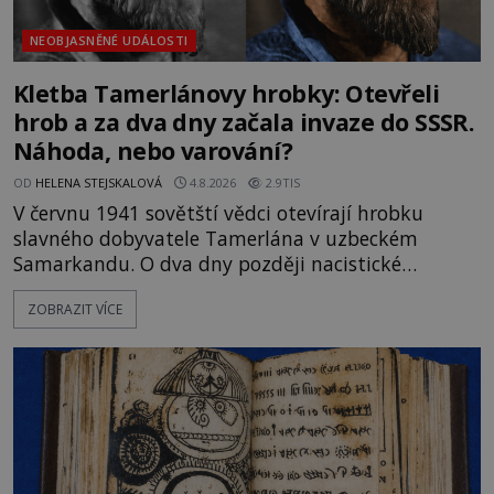
NEOBJASNĚNÉ UDÁLOSTI
Kletba Tamerlánovy hrobky: Otevřeli
hrob a za dva dny začala invaze do SSSR.
Náhoda, nebo varování?
OD
HELENA STEJSKALOVÁ
4.8.2026
2.9TIS
V červnu 1941 sovětští vědci otevírají hrobku
slavného dobyvatele Tamerlána v uzbeckém
Samarkandu. O dva dny později nacistické
Německo zahajuje operaci Barbarossa a napadá
ZOBRAZIT VÍCE
Sovětský svaz. Shoda dat je natolik zarážející, že se
rodí jedna z nejslavnějších „kleteb“ 20. století. Je
na legendě něco pravdy, nebo jde jen o fascinující
souhru okolností? Když antropolog Michail
Gerasimov (1907-1970) a