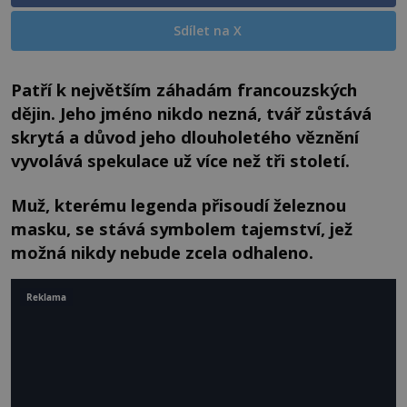
Sdílet na X
Patří k největším záhadám francouzských
dějin. Jeho jméno nikdo nezná, tvář zůstává
skrytá a důvod jeho dlouholetého věznění
vyvolává spekulace už více než tři století.
Muž, kterému legenda přisoudí železnou
masku, se stává symbolem tajemství, jež
možná nikdy nebude zcela odhaleno.
Reklama