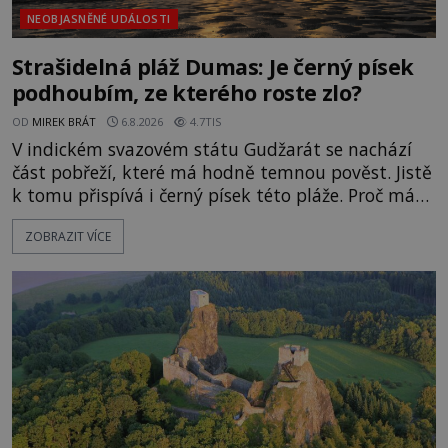
NEOBJASNĚNÉ UDÁLOSTI
Strašidelná pláž Dumas: Je černý písek
podhoubím, ze kterého roste zlo?
OD
MIREK BRÁT
6.8.2026
4.7TIS
V indickém svazovém státu Gudžarát se nachází
část pobřeží, které má hodně temnou pověst. Jistě
k tomu přispívá i černý písek této pláže. Proč má
pláž takové netypické zbarvení? Nakolik jsou
ZOBRAZIT VÍCE
pravdivé historky, že zde došlo k nevysvětlitelným
zmizením turistů? Ti, kteří se nebojí, nás mohou
následovat. Vstupujeme na pláž Dumas ve městě
Surat. Gu