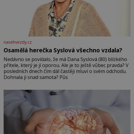
nasehvezdy.cz
Osamělá herečka Syslová všechno vzdala?
Nedávno se povídalo, že má Dana Syslová (80) blízkého
přítele, který je jí oporou. Ale je to ještě vůbec pravda? V
posledních dnech čím dál častěji mluví o svém odchodu.
Dohnala ji snad samota? Půs