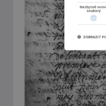
Nezbytně nutn
soubory
ZOBRAZIT P