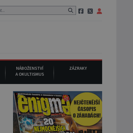
 neznámého původu.
7. srpna 1994
: Na americké městečko Oakvill
NÁBOŽENSTVÍ
ZÁZRAKY
A OKULTISMUS