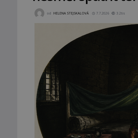
od
HELENA STEJSKALOVÁ
7.7.2026
3.2tis