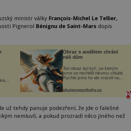
uzský ministr války
François-Michel Le Tellier,
vnosti Pignerol
Bénignu de Saint-Mars
dopis
n
Obraz s andělem chrání
náš dům
Ten obraz byl kýč, se kterým
jsme se nechtěli nikomu chlubit.
Rychle jsme ho ale vraceli na
oká
jeho místo. S manželem Vaškem
však
jsme si pořídili chaloupku, takový
skutecnepribehy.cz
domek na severu Čech, kde
í
jsme si naplánova...
nému
ale už tehdy panuje podezření, že jde o falešné
nikým nemluvil, a pokud prozradí něco jiného než