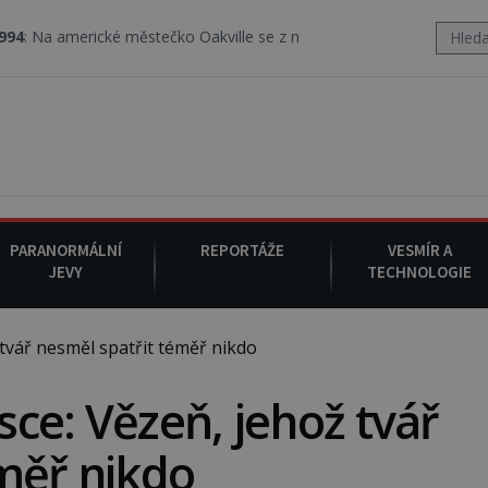
rické městečko Oakville se z nebe snáší podivná rosolovitá látka
PARANORMÁLNÍ
REPORTÁŽE
VESMÍR A
JEVY
TECHNOLOGIE
vář nesměl spatřit téměř nikdo
ce: Vězeň, jehož tvář
měř nikdo