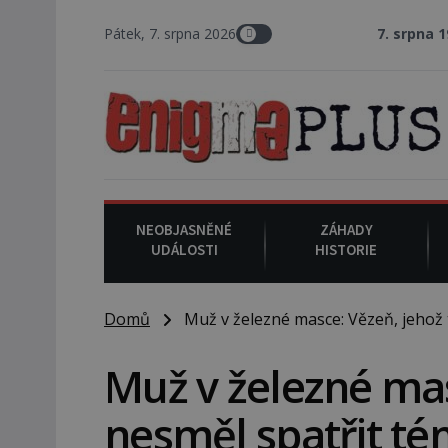
Pátek, 7. srpna 2026
7. srpna 1994
: Na ame
NEOBJASNĚNÉ
ZÁHADY
UDÁLOSTI
HISTORIE
Domů
Muž v železné masce: Vězeň, jehož t
Muž v železné mas
nesměl spatřit té