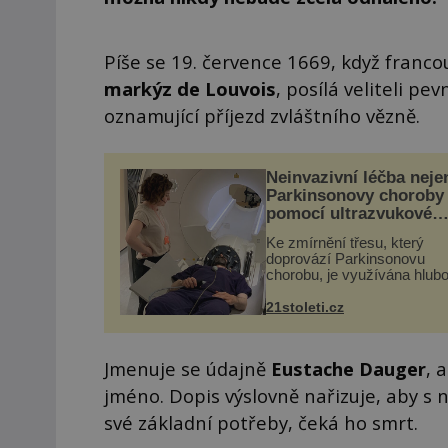
Píše se 19. července 1669, když franco
markýz de Louvois
, posílá veliteli pe
oznamující příjezd zvláštního vězně.
Neinvazivní léčba neje
Parkinsonovy choroby
pomocí ultrazvukové
„helmy“
Ke zmírnění třesu, který
doprovází Parkinsonovu
chorobu, je využívána hlub
mozková stimulace, která 
vyžaduje vysoce invazivní
21stoleti.cz
zákrok. Ultrazvuk zase nen
vhodný k dostatečně přes
zacílení ...
Jmenuje se údajně
Eustache Dauger
, 
jméno. Dopis výslovně nařizuje, aby s 
své základní potřeby, čeká ho smrt.