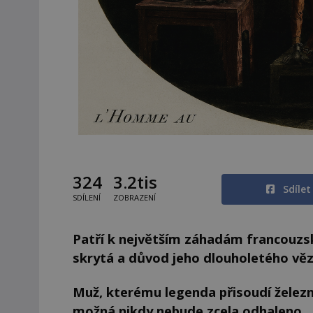
324
3.2tis
Sdíle
SDÍLENÍ
ZOBRAZENÍ
Patří k největším záhadám francouzsk
skrytá a důvod jeho dlouholetého vězn
Muž, kterému legenda přisoudí želez
možná nikdy nebude zcela odhaleno.