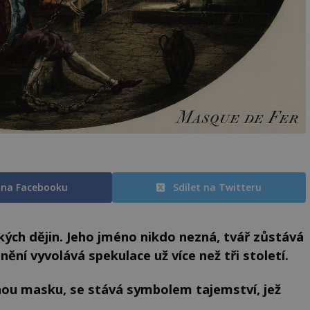
t na Facebooku
Sdílet na Twitteru
ých dějin. Jeho jméno nikdo nezná, tvář zůstává
ění vyvolává spekulace už více než tři století.
nou masku, se stává symbolem tajemství, jež