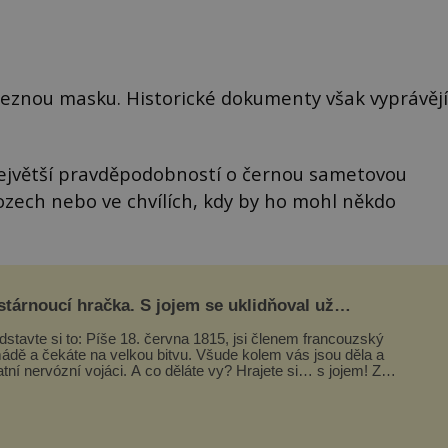
eleznou masku. Historické dokumenty však vyprávějí
s největší pravděpodobností o černou sametovou
ozech nebo ve chvílích, kdy by ho mohl někdo
tárnoucí hračka. S jojem se uklidňoval už
poleon I. Bonaparte
dstavte si to: Píše 18. června 1815, jsi členem francouzský
ádě a čekáte na velkou bitvu. Všude kolem vás jsou děla a
atní nervózní vojáci. A co děláte vy? Hrajete si… s jojem! Zdá
...