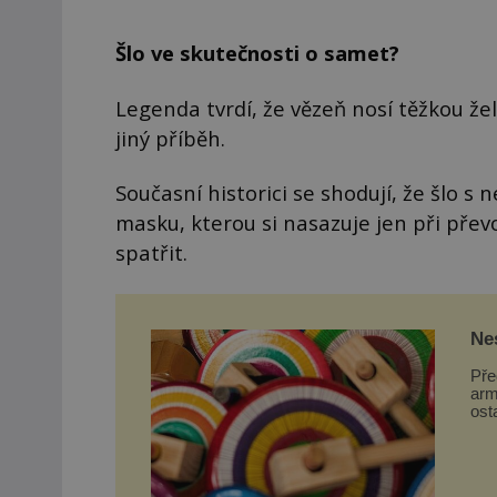
Šlo ve skutečnosti o samet?
Legenda tvrdí, že vězeň nosí těžkou ž
jiný příběh.
Současní historici se shodují, že šlo 
masku, kterou si nasazuje jen při přev
spatřit.
Nes
Na
Pře
arm
ost
se v