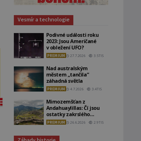
Vesmír a technologie
Podivné události roku
2023: Jsou Američané
v obležení UFO?
PREMIUM
27.7.2026
3.5TIS
Nad australským
městem „tančila“
záhadná světla
PREMIUM
4.7.2026
3.4TIS
Mimozemšťan z
Andahuaylillas: Čí jsou
ostatky zakrslého
stvoření s ohromnou
PREMIUM
26.6.2026
2.9TIS
lebkou?
Záhady historie