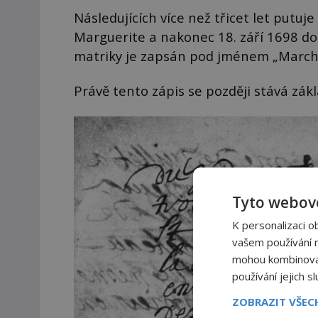
Následujících více než třicet let putuje
Marguerite a nakonec 18. září 1698 do 
matriky je zapsán pod jménem „Marchi
Právě tento zápis se později stává zák
Tyto webové
K personalizaci o
vašem používání na
mohou kombinovat 
používání jejich s
ZOBRAZIT VŠE