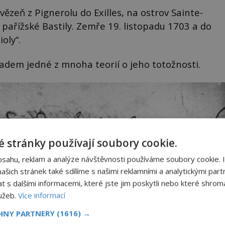
 vězeň z Pignerolu do Exilles, na ostrov Sainte-
pařížské Bastily. Zemře 19. listopadu 1703 a do
oly“.
ladem jedné z mnoha teorií o jeho totožnosti.
 stránky používají soubory cookie.
bsahu, reklam a analýze návštěvnosti používáme soubory cookie. 
šich stránek také sdílíme s našimi reklamními a analytickými partn
s dalšími informacemi, které jste jim poskytli nebo které shromá
lužeb.
Více informací
CHNY PARTNERY
(1616) →