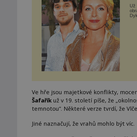
Už 
obr
Dyk
si h
Ve hře jsou majetkové konflikty, mocen
Šafařík
už v 19. století píše, že „okoln
temnotou“. Některé verze tvrdí, že Vl
Jiné naznačují, že vrahů mohlo být víc.