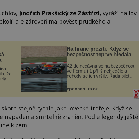
uchlov,
Jindřich Prakšický ze Zástřizl
, vyráží na lov.
okolí, ale zároveň má pověst prudkého a
Na hraně přežití. Když se
ká
bezpečnost teprve hledala
a
Až do nedávna se na bezpečnost
lina
ve Formuli 1 příliš nehledělo a
ila, že
nehody se jen vršily. Řada pilotů
elý
to poznala na vlastní kůži, často
s v
s trvalými následky nebo bohužel
ého
epochaplus.cz
i ztrátou života. Dnes
ruhy
nepochopiteln...
koro stejně rychle jako lovecké trofeje. Když se
. Je napaden a smrtelně zraněn. Podle legendy ještě
une k zemi.