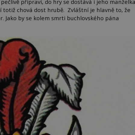
 pečlivě připraví, do hry se dostává i jeho manželk
ní totiž chová dost hrubě. Zvláštní je hlavně to, že
ěr. Jako by se kolem smrti buchlovského pána