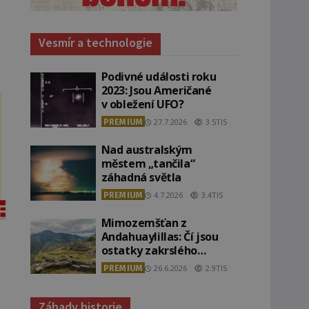
Vesmír a technologie
Podivné události roku
2023: Jsou Američané
v obležení UFO?
PREMIUM
27.7.2026
3.5TIS
Nad australským
městem „tančila“
záhadná světla
PREMIUM
4.7.2026
3.4TIS
Mimozemšťan z
Andahuaylillas: Čí jsou
ostatky zakrslého
stvoření s ohromnou
PREMIUM
26.6.2026
2.9TIS
lebkou?
Záhady historie