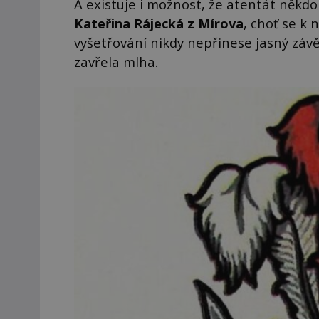
A existuje i možnost, že atentát někdo
Kateřina Rájecká z Mírova
, choť se k 
vyšetřování nikdy nepřinese jasný záv
zavřela mlha.