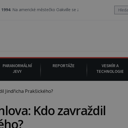
ické městečko Oakville se z nebe snáší podivná rosolovitá látka n
PARANORMÁLNÍ
REPORTÁŽE
VESMÍR A
JEVY
TECHNOLOGIE
l Jindřicha Prakšického?
lova: Kdo zavraždil
kého?