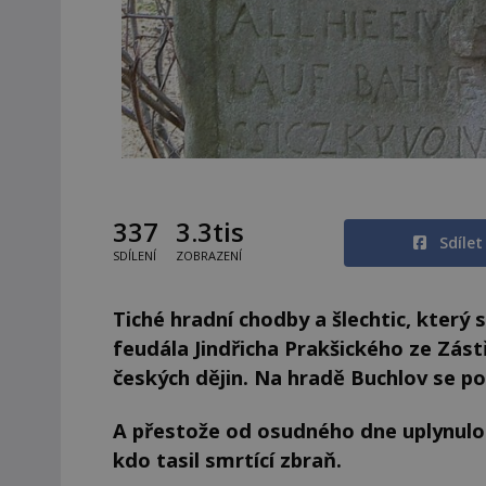
337
3.3tis
Sdíle
SDÍLENÍ
ZOBRAZENÍ
Tiché hradní chodby a šlechtic, který
feudála Jindřicha Prakšického ze Zás
českých dějin. Na hradě Buchlov se po 
A přestože od osudného dne uplynulo v
kdo tasil smrtící zbraň.