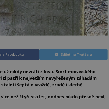
t na Facebooku
Sdílet na Twitteru
 se už nikdy nevrátí z lovu. Smrt moravského
třizl patří k největším nevyřešeným záhadám
staletí šeptá o vraždě, zradě i kletbě.
íce než čtyři sta let, dodnes nikdo přesně neví,