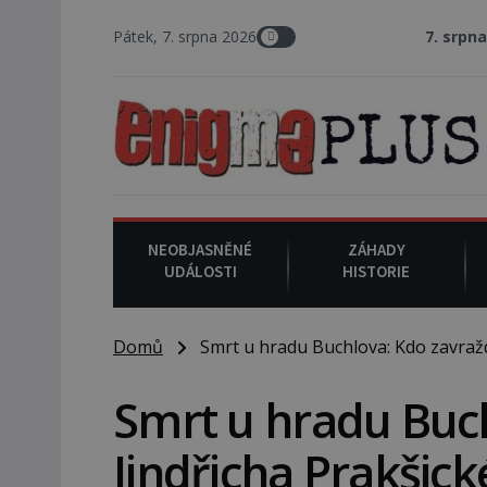
Pátek, 7. srpna 2026
7. srpna 1994
: Na amer
NEOBJASNĚNÉ
ZÁHADY
UDÁLOSTI
HISTORIE
Domů
Smrt u hradu Buchlova: Kdo zavraždi
Smrt u hradu Buch
Jindřicha Prakšic