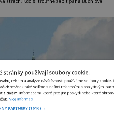
vá strach. Kdo si troufne zabít pána Buchlova
 stránky používají soubory cookie.
bsahu, reklam a analýze návštěvnosti používáme soubory cookie. 
šich stránek také sdílíme s našimi reklamními a analytickými partn
s dalšími informacemi, které jste jim poskytli nebo které shromá
lužeb.
Více informací
CHNY PARTNERY
(1616) →