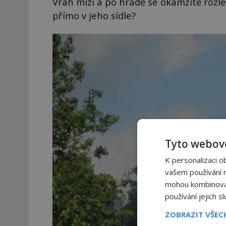
Vrah mizí a po hradě se okamžitě rozlé
přímo v jeho sídle?
Tyto webové
K personalizaci o
vašem používání na
mohou kombinovat 
používání jejich s
ZOBRAZIT VŠE