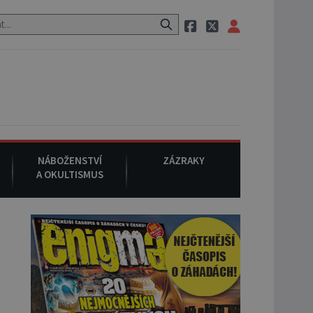
eznámého původu.
7. srpna 1994
: Na americké městečko Oakville 
NÁBOŽENSTVÍ
ZÁZRAKY
A OKULTISMUS