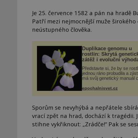
Je 25. července 1582 a pán na hradě B
Patří mezi nejmocnější muže širokého 
neústupného člověka.
Duplikace genomu u
rostlin: Skrytá genetic
zátěž i evoluční výhod
Představte si, že by se rost
jednou ráno probudila a zjist
má svůj genetický manuál c
dvakrát. Přesně to se obča
přírodě stane – a podle nov
epochalnisvet.cz
výzkumu to může být pro d
vstupenka...
Sporům se nevyhýbá a nepřátele sbírá s
vrací zpět na hrad, dochází k tragédii
stihne vykřiknout: „Zrádče!“ Pak se ses