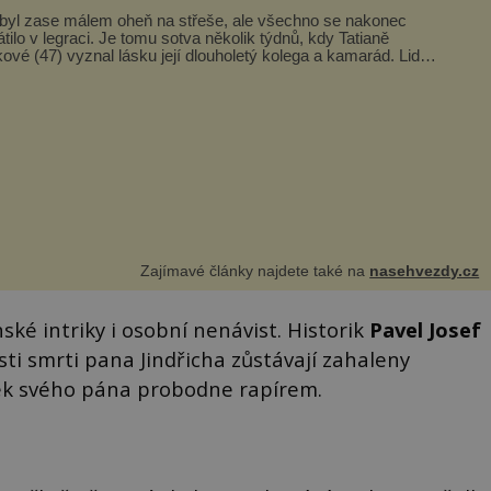
byl zase málem oheň na střeše, ale všechno se nakonec
átilo v legraci. Je tomu sotva několik týdnů, kdy Tatianě
ové (47) vyznal lásku její dlouholetý kolega a kamarád. Lidé
ned mysleli, ž...
Zajímavé články najdete také na
nasehvezdy.cz
ské intriky i osobní nenávist. Historik
Pavel Josef
osti smrti pana Jindřicha zůstávají zahaleny
ček svého pána probodne rapírem.