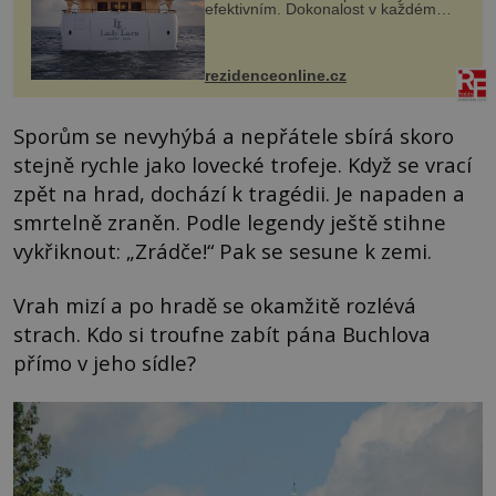
efektivním. Dokonalost v každém
detailu představuje značka Fendi
Casa, kterou byly vybaveny její
paluby. Monacký přístav nabízí
každoročn...
rezidenceonline.cz
Sporům se nevyhýbá a nepřátele sbírá skoro
stejně rychle jako lovecké trofeje. Když se vrací
zpět na hrad, dochází k tragédii. Je napaden a
smrtelně zraněn. Podle legendy ještě stihne
vykřiknout: „Zrádče!“ Pak se sesune k zemi.
Vrah mizí a po hradě se okamžitě rozlévá
strach. Kdo si troufne zabít pána Buchlova
přímo v jeho sídle?