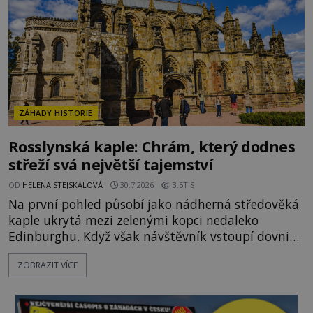
dopravit a přesně u
ZÁHADY HISTORIE
Rosslynská kaple: Chrám, který dodnes
střeží svá největší tajemství
OD
HELENA STEJSKALOVÁ
30.7.2026
3.5TIS
Na první pohled působí jako nádherná středověká
kaple ukrytá mezi zelenými kopci nedaleko
Edinburghu. Když však návštěvník vstoupí dovnitř,
ocitá se uprostřed kamenného labyrintu symbolů,
ZOBRAZIT VÍCE
které už po staletí podněcují představivost
historiků, archeologů i milovníků záhad. Jsou ve
výzdobě Rosslynské kaple skutečně ukryty stopy