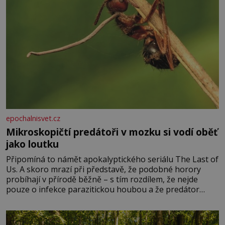
epochalnisvet.cz
Mikroskopičtí predátoři v mozku si vodí oběť
jako loutku
Připomíná to námět apokalyptického seriálu The Last of
Us. A skoro mrazí při představě, že podobné horory
probíhají v přírodě běžně – s tím rozdílem, že nejde
pouze o infekce parazitickou houbou a že predátor
dokáže ovládat jen vývojově nesrovnatelně jednodušší
živočichy, než je člověk. Najít skutečné zombie není nic
nemožného ani v naší přírodě.