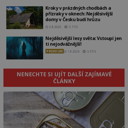
Kroky v prázdných chodbách a
přízraky v oknech: Nejděsivější
domy v Česku budí hrůzu
2.8.2026
3.1TIS
Nejděsivější lesy světa: Vstoupí jen
ti nejodvážnější!
PREMIUM
1.8.2026
3.5TIS
NENECHTE SI UJÍT DALŠÍ ZAJÍMAVÉ
ČLÁNKY