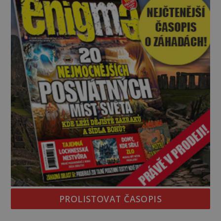
templářů, svobodných zednářů nebo dokonce
Svatého grálu? Nebo jde o j
PROLISTOVAT ČASOPIS