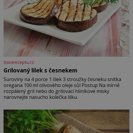
tisicereceptu.cz
Grilovaný lilek s česnekem
Suroviny na 4 porce 1 lilek 3 stroužky česneku snítka
oregana 100 ml olivového oleje sůl Postup Na mírně
rozpálený gril nebo do grilovací hliníkové misky
narovnejte nasucho kolečka lilku.