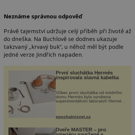
Neznáme správnou odpověď
Právě tajemství udržuje celý příběh při životě až
do dneška. Na Buchlově se dodnes ukazuje
takzvaný „krvavý buk“, u něhož měl být podle
jedné verze Jindřich napaden.
První sluchátka Hermés
inspirovala slavná kabelka
Vůbec první sluchátka od módního
domu Hermès byla vyrobena
experimentálním laboratoří Hermès
Ateliers Horizons. Elegantní gadget
si vyžádal dva roky vývoje a chlubí
se ručně šitou hovězí kůží a
epochalnisvet.cz
kovový...
Dveře MASTER – pro
interiéry navržené s