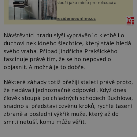
slouží jako místo pro relaxaci a
odpočinek. Koupelnový textil –
ručníky, osušky a koberečky –
mohou jako mávnutím kouzelného
rezidenceonline.cz
proutku...
Návštěvníci hradu slyší vyprávění o kletbě i o
duchovi neklidného šlechtice, který stále hledá
svého vraha. Případ Jindřicha Prakšického
fascinuje právě tím, že se ho nepovedlo
objasnit. A možná je to dobře.
Některé záhady totiž přežijí staletí právě proto,
že nedávají jednoznačné odpovědi. Když dnes
člověk stoupá po chladných schodech Buchlova,
snadno si představí ozvěnu kroků, rychlé tasení
zbraně a poslední výkřik muže, který až do
smrti netuší, komu může věřit.