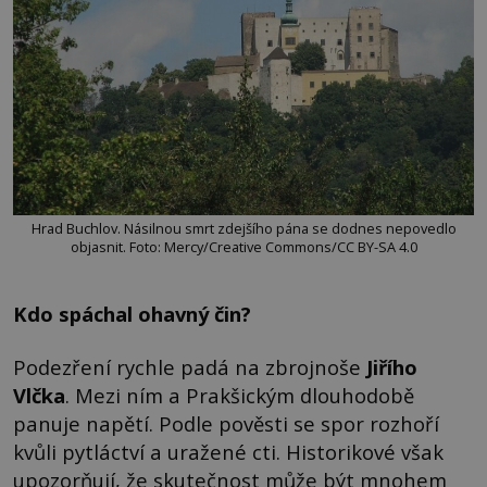
Hrad Buchlov. Násilnou smrt zdejšího pána se dodnes nepovedlo
objasnit. Foto: Mercy/Creative Commons/CC BY-SA 4.0
Kdo spáchal ohavný čin?
Podezření rychle padá na zbrojnoše
Jiřího
Vlčka
. Mezi ním a Prakšickým dlouhodobě
panuje napětí. Podle pověsti se spor rozhoří
kvůli pytláctví a uražené cti. Historikové však
upozorňují, že skutečnost může být mnohem