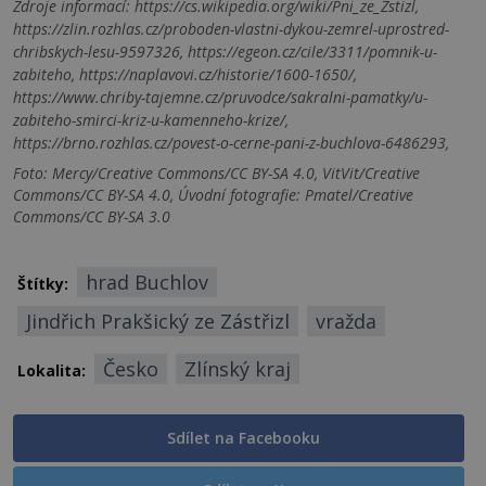
Zdroje informací:
https://cs.wikipedia.org/wiki/Pni_ze_Zstizl,
https://zlin.rozhlas.cz/proboden-vlastni-dykou-zemrel-uprostred-
chribskych-lesu-9597326, https://egeon.cz/cile/3311/pomnik-u-
zabiteho, https://naplavovi.cz/historie/1600-1650/,
https://www.chriby-tajemne.cz/pruvodce/sakralni-pamatky/u-
zabiteho-smirci-kriz-u-kamenneho-krize/,
https://brno.rozhlas.cz/povest-o-cerne-pani-z-buchlova-6486293,
Foto: Mercy/Creative Commons/CC BY-SA 4.0, VitVit/Creative
Commons/CC BY-SA 4.0, Úvodní fotografie: Pmatel/Creative
Commons/CC BY-SA 3.0
hrad Buchlov
Štítky:
Jindřich Prakšický ze Zástřizl
vražda
Česko
Zlínský kraj
Lokalita:
Sdílet na Facebooku