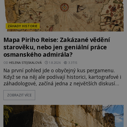
ZÁHADY HISTORIE
Mapa Piriho Reise: Zakázané vědění
starověku, nebo jen geniální práce
osmanského admirála?
OD
HELENA STEJSKALOVÁ
1.8.2026
3.3TIS
Na první pohled jde o obyčejný kus pergamenu.
Když se na něj ale podívají historici, kartografové i
záhadologové, začíná jedna z největších diskusí
moderní historie. Osmanský admirál Piri Reis roku
ZOBRAZIT VÍCE
1513 kreslí mapu světa, která překvapuje
přesností pobřeží Afriky a Jižní Ameriky. Někteří v
ní vidí důkaz ztracené civilizace nebo dokonce
znalost Antarktidy dávno před jejím objevením.
Jiní tvrdí,