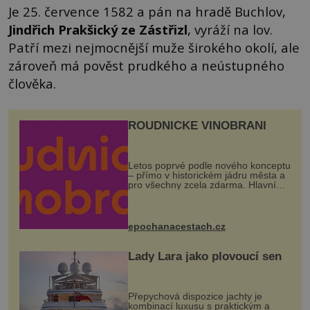
Je 25. července 1582 a pán na hradě Buchlov,
Jindřich Prakšický ze Zástřizl
, vyráží na lov.
Patří mezi nejmocnější muže širokého okolí, ale
zároveň má pověst prudkého a neústupného
člověka.
ROUDNICKÉ VINOBRANÍ
Letos poprvé podle nového konceptu
– přímo v historickém jádru města a
pro všechny zcela zdarma. Hlavní
program se odehraje na Karlově a
Husově náměstí. Návštěvníci se
mohou těšit na víno, burčák, pes...
epochanacestach.cz
Lady Lara jako plovoucí sen
Přepychová dispozice jachty je
kombinací luxusu s praktickým a