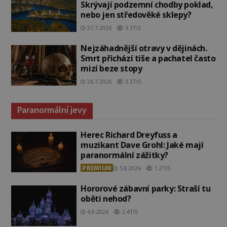
Skrývají podzemní chodby poklad,
nebo jen středověké sklepy?
27.7.2026
3.3TIS
Nejzáhadnější otravy v dějinách.
Smrt přichází tiše a pachatel často
mizí beze stopy
26.7.2026
3.3TIS
Paranormální jevy
Herec Richard Dreyfuss a
muzikant Dave Grohl: Jaké mají
paranormální zážitky?
PREMIUM
5.8.2026
1.2TIS
Hororové zábavní parky: Straší tu
oběti nehod?
4.8.2026
2.4TIS