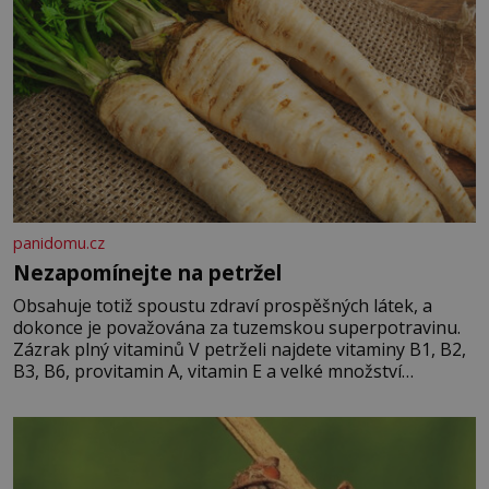
panidomu.cz
Nezapomínejte na petržel
Obsahuje totiž spoustu zdraví prospěšných látek, a
dokonce je považována za tuzemskou superpotravinu.
Zázrak plný vitaminů V petrželi najdete vitaminy B1, B2,
B3, B6, provitamin A, vitamin E a velké množství
vitamínu C (nejvíce ho má nať, dokonce třikrát více než
pomeranč, v kořeni je také, ale je ho desetkrát méně), a
kyselinu listovou. Ale