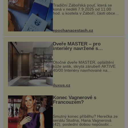
Tradiční Zábořská pouť, která se
koná v neděli 7.9.2025 od 11:00
hod. u kostela v Záboří, části obce
Kly u Mělníka. V programu naleznete
komentovanou prohlídku kostela,
dobovou hudbu, řemesla, atrakce...
epochanacestach.cz
Dveře MASTER – pro
interiéry navržené s
rozumem i vášní!
Otočné dveře MASTER, opláštění
kůže antik, skrytá zárubeň AKTIVE
40/00 Interiéry navrhované na
zakázku často vyžadují atypické
rozměry nejen nábytku, ale i
otvorových prvků. Technické zázemí
iluxus.cz
dnes umož...
Konec Vagnerové s
Francouzem?
Smutný konec příběhu? Herečka ze
seriálu Studna, Hana Vagnerová
(42), poslední dobou nepůsobí