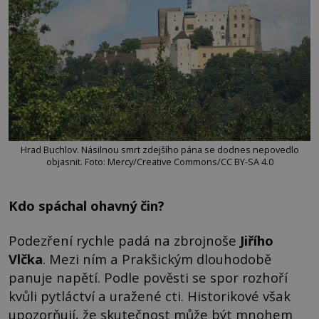
Hrad Buchlov. Násilnou smrt zdejšího pána se dodnes nepovedlo
objasnit. Foto: Mercy/Creative Commons/CC BY-SA 4.0
Kdo spáchal ohavný čin?
Podezření rychle padá na zbrojnoše
Jiřího
Vlčka
. Mezi ním a Prakšickým dlouhodobě
panuje napětí. Podle pověsti se spor rozhoří
kvůli pytláctví a uražené cti. Historikové však
upozorňují, že skutečnost může být mnohem