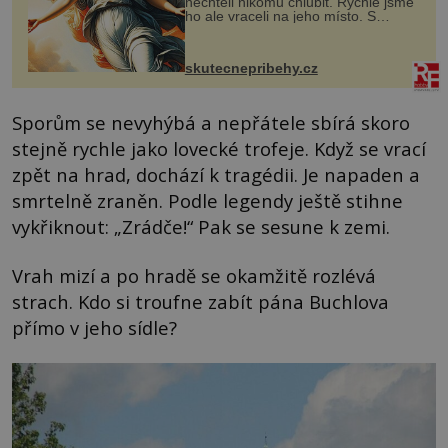
nechtěli nikomu chlubit. Rychle jsme
ho ale vraceli na jeho místo. S
manželem Vaškem jsme si pořídili
chaloupku, takový domek na severu
Čech, kde jsme si naplánova...
skutecnepribehy.cz
Sporům se nevyhýbá a nepřátele sbírá skoro
stejně rychle jako lovecké trofeje. Když se vrací
zpět na hrad, dochází k tragédii. Je napaden a
smrtelně zraněn. Podle legendy ještě stihne
vykřiknout: „Zrádče!“ Pak se sesune k zemi.
Vrah mizí a po hradě se okamžitě rozlévá
strach. Kdo si troufne zabít pána Buchlova
přímo v jeho sídle?