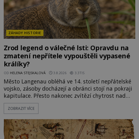
ZÁHADY HISTORIE
Zrod legend o válečné lsti: Opravdu na
zmatení nepřítele vypouštěli vypasené
králíky?
OD
HELENA STEJSKALOVÁ
3.8.2026
3.3TIS
Město Langenau obléhá ve 14. století nepřátelské
vojsko, zásoby docházejí a obránci stojí na pokraji
kapitulace. Přesto nakonec zvítězí chytrost nad
hrubou silou. Podle staré německé legendy vypustí
ZOBRAZIT VÍCE
obyvatelé za hradby dobře živeného králíka, aby
nepřítele přesvědčili, že uvnitř města je jídla stále
dost. Čas pracuje pro obléhatele. Ve městě ubývají
zásoby a každý den znamená další porci strádá