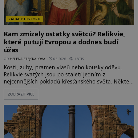
ZÁHADY HISTORIE
Kam zmizely ostatky světců? Relikvie,
které putují Evropou a dodnes budí
úžas
OD
HELENA STEJSKALOVÁ
6.8.2026
1.8TIS
Kosti, zuby, pramen vlasů nebo kousky oděvu.
Relikvie svatých jsou po staletí jedním z
nejcennějších pokladů křesťanského světa. Některé
mají pečlivě doloženou historii, jiné provází
ZOBRAZIT VÍCE
záhady, krádeže i nečekané objevy. Jejich osudy
připomínají dobrodružné romány, přesto se opírají
o skutečné historické události. Ve středověké
Evropě mají relikvie mimořádnou hodnotu. Nejsou
jen předmětem úcty