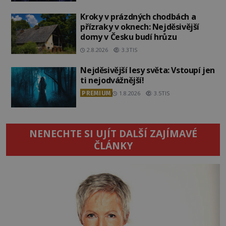
Kroky v prázdných chodbách a
přízraky v oknech: Nejděsivější
domy v Česku budí hrůzu
2.8.2026
3.3TIS
Nejděsivější lesy světa: Vstoupí jen
ti nejodvážnější!
PREMIUM
1.8.2026
3.5TIS
NENECHTE SI UJÍT DALŠÍ ZAJÍMAVÉ
ČLÁNKY