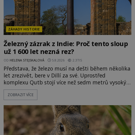
ZÁHADY HISTORIE
Železný zázrak z Indie: Proč tento sloup
už 1 600 let nezná rez?
OD
HELENA STEJSKALOVÁ
5.8.2026
2.3TIS
Představa, že železo musí na dešti během několika
let zrezivět, bere v Dillí za své. Uprostřed
komplexu Qutb stojí více než sedm metrů vysoký
železný sloup, který už přibližně 1 600 let odolává
ZOBRAZIT VÍCE
počasí s jen nepatrnými stopami koroze. Jeho
mimořádná trvanlivost dlouho živí legendy o
ztracených technologiích či tajemných
materiálech. Moderní metalurgie však ukazuje, že
skutečné vysvětlení je ješt