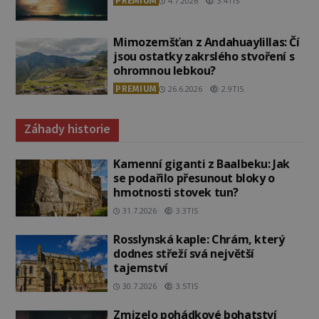
PREMIUM
4.7.2026
3.4TIS
Mimozemšťan z Andahuaylillas: Čí
jsou ostatky zakrslého stvoření s
ohromnou lebkou?
PREMIUM
26.6.2026
2.9TIS
Záhady historie
Kamenní giganti z Baalbeku: Jak
se podařilo přesunout bloky o
hmotnosti stovek tun?
31.7.2026
3.3TIS
Rosslynská kaple: Chrám, který
dodnes střeží svá největší
tajemství
30.7.2026
3.5TIS
Zmizelo pohádkové bohatství