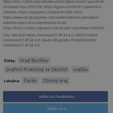
https://zlin.rozhlas.cz/proboden-vlastni-dykou-zemrel-uprostred-
chribskych-lesu-9597326, https://egeon.cz/cile/3311/pomnik-u-
zabiteho, https://naplavovi.cz/historie/1600-1650/,
https://www.chriby-tajemne.cz/pruvodce/sakralni-pamatky/u-
zabiteho-smirci-kriz-u-kamenneho-krize/,
https://brno.rozhlas.cz/povest-o-cerne-pani-z-buchlova-6486293,
Foto: Mercy/Creative Commons/CC BY-SA 4.0, VitVit/Creative
Commons/CC BY-SA 4.0, Úvodní fotografie: Pmatel/Creative
Commons/CC BY-SA 3.0
hrad Buchlov
Štítky:
Jindřich Prakšický ze Zástřizl
vražda
Česko
Zlínský kraj
Lokalita:
Sdílet na Facebooku
Sdílet na X