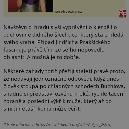
nejšťastněji. Ačkoli časy její anorexie
jsou už dávno pryč a opět se pyšnila
ženskými křivkami, najednou s...
nasehvezdy.cz
Návštěvníci hradu slyší vyprávění o kletbě i o
duchovi neklidného šlechtice, který stále hledá
svého vraha. Případ Jindřicha Prakšického
fascinuje právě tím, že se ho nepovedlo
objasnit. A možná je to dobře.
Některé záhady totiž přežijí staletí právě proto,
že nedávají jednoznačné odpovědi. Když dnes
člověk stoupá po chladných schodech Buchlova,
snadno si představí ozvěnu kroků, rychlé tasení
zbraně a poslední výkřik muže, který až do
smrti netuší, komu může věřit.
Zdroje informací:
https://cs.wikipedia.org/wiki/Pni_ze_Zstizl,