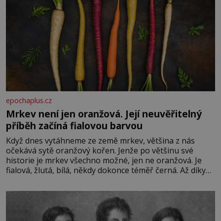
epochaplus.cz
Mrkev není jen oranžová. Její neuvěřitelný
příběh začíná fialovou barvou
Když dnes vytáhneme ze země mrkev, většina z nás
očekává sytě oranžový kořen. Jenže po většinu své
historie je mrkev všechno možné, jen ne oranžová. Je
fialová, žlutá, bílá, někdy dokonce téměř černá. Až díky
stovkám let pečlivého šlechtění se z ní stává zelenina,
bez které si českou zahradu ani nedokážeme představit.
Její příběh je