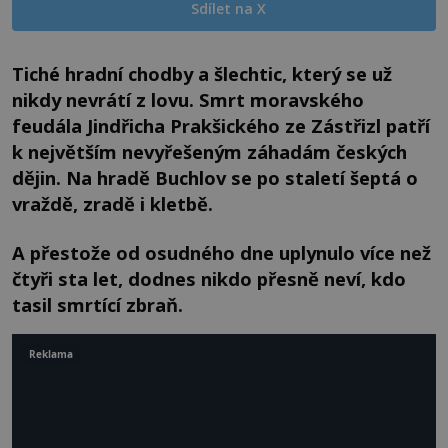
Sdílet na X
Tiché hradní chodby a šlechtic, který se už
nikdy nevrátí z lovu. Smrt moravského
feudála Jindřicha Prakšického ze Zástřizl patří
k největším nevyřešeným záhadám českých
dějin. Na hradě Buchlov se po staletí šeptá o
vraždě, zradě i kletbě.
A přestože od osudného dne uplynulo více než
čtyři sta let, dodnes nikdo přesně neví, kdo
tasil smrtící zbraň.
Reklama