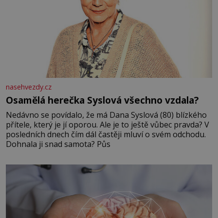
nasehvezdy.cz
Osamělá herečka Syslová všechno vzdala?
Nedávno se povídalo, že má Dana Syslová (80) blízkého
přítele, který je jí oporou. Ale je to ještě vůbec pravda? V
posledních dnech čím dál častěji mluví o svém odchodu.
Dohnala ji snad samota? Půs