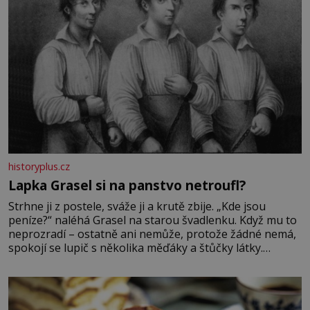
historyplus.cz
Lapka Grasel si na panstvo netroufl?
Strhne ji z postele, sváže ji a krutě zbije. „Kde jsou
peníze?“ naléhá Grasel na starou švadlenku. Když mu to
neprozradí – ostatně ani nemůže, protože žádné nemá,
spokojí se lupič s několika měďáky a štůčky látky.
Zraněná žena pár dní nato umírá. Je to muž nebývale
krutý. Jeho činy budí hrůzu ještě dlouho po jeho smrti