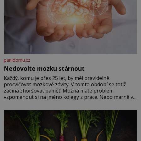
panidomu.cz
Nedovolte mozku stárnout
Každý, komu je přes 25 let, by měl pravidelně
procvičovat mozkové závity. V tomto období se totiž
začíná zhoršovat paměť. Možná máte problém
vzpomenout si na jméno kolegy z práce. Nebo marně v
paměti lovíte název knížky, kterou jste nedávno přečetli.
Je to opravdu tak, s věkem jako kdyby se paměť
rozhodla stávkovat. Cvičte