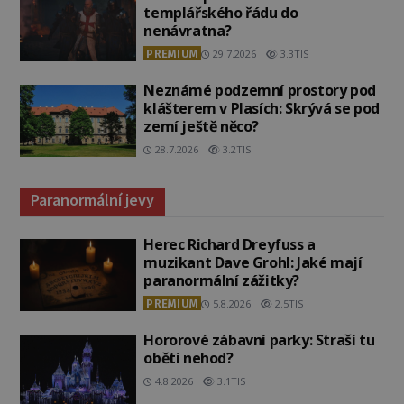
templářského řádu do
nenávratna?
PREMIUM
29.7.2026
3.3TIS
Neznámé podzemní prostory pod
klášterem v Plasích: Skrývá se pod
zemí ještě něco?
28.7.2026
3.2TIS
Paranormální jevy
Herec Richard Dreyfuss a
muzikant Dave Grohl: Jaké mají
paranormální zážitky?
PREMIUM
5.8.2026
2.5TIS
Hororové zábavní parky: Straší tu
oběti nehod?
4.8.2026
3.1TIS