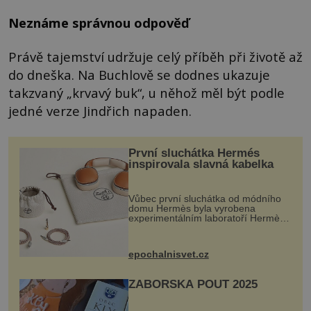
Neznáme správnou odpověď
Právě tajemství udržuje celý příběh při životě až
do dneška. Na Buchlově se dodnes ukazuje
takzvaný „krvavý buk“, u něhož měl být podle
jedné verze Jindřich napaden.
První sluchátka Hermés
inspirovala slavná kabelka
Vůbec první sluchátka od módního
domu Hermès byla vyrobena
experimentálním laboratoří Hermès
Ateliers Horizons. Elegantní gadget
si vyžádal dva roky vývoje a chlubí
se ručně šitou hovězí kůží a
epochalnisvet.cz
kovový...
ZÁBOŘSKÁ POUŤ 2025