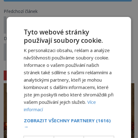
Předchozí článek
Bájný močálový tygr: Žije v Anglii záhadná černá
šelma?
Tyto webové stránky
Další článek
používají soubory cookie.
Agresivní duchové prý vyhnali policisty ze
K personalizaci obsahu, reklam a analýze
stanice!
návštěvnosti používáme soubory cookie.
Informace o vašem používání našich
stránek také sdílíme s našimi reklamními a
Související články
analytickými partnery, kteří je mohou
kombinovat s dalšími informacemi, které
jste jim poskytli nebo které shromáždili při
vašem používání jejich služeb.
Více
informací
ZOBRAZIT VŠECHNY PARTNERY
(1616)
→