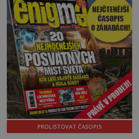
znalost Antarktidy dávno před jejím objevením.
Jiní tvrdí,
PROLISTOVAT ČASOPIS