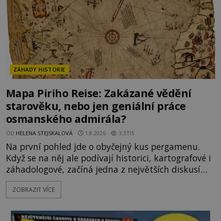
ZÁHADY HISTORIE
Mapa Piriho Reise: Zakázané vědění
starověku, nebo jen geniální práce
osmanského admirála?
OD
HELENA STEJSKALOVÁ
1.8.2026
3.3TIS
Na první pohled jde o obyčejný kus pergamenu.
Když se na něj ale podívají historici, kartografové i
záhadologové, začíná jedna z největších diskusí
moderní historie. Osmanský admirál Piri Reis roku
ZOBRAZIT VÍCE
1513 kreslí mapu světa, která překvapuje
přesností pobřeží Afriky a Jižní Ameriky. Někteří v
ní vidí důkaz ztracené civilizace nebo dokonce