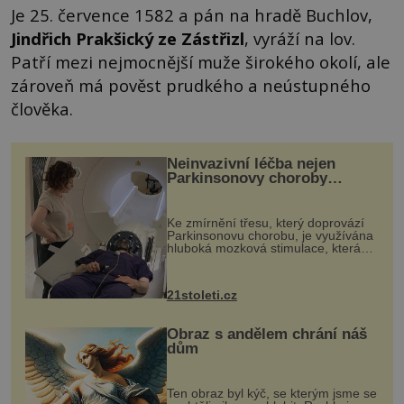
Je 25. července 1582 a pán na hradě Buchlov,
Jindřich Prakšický ze Zástřizl
, vyráží na lov.
Patří mezi nejmocnější muže širokého okolí, ale
zároveň má pověst prudkého a neústupného
člověka.
Neinvazivní léčba nejen
Parkinsonovy choroby
pomocí ultrazvukové
„helmy“
Ke zmírnění třesu, který doprovází
Parkinsonovu chorobu, je využívána
hluboká mozková stimulace, která
však vyžaduje vysoce invazivní
zákrok. Ultrazvuk zase není vhodný
k dostatečně přesnému zacílení ...
21stoleti.cz
Obraz s andělem chrání náš
dům
Ten obraz byl kýč, se kterým jsme se