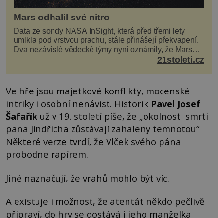
Mars odhalil své nitro
Data ze sondy NASA InSight, která před třemi lety
umlkla pod vrstvou prachu, stále přinášejí překvapení.
Dva nezávislé vědecké týmy nyní oznámily, že Mars
má nejen plášť plný trosek z dávných impaktů,...
21stoleti.cz
Ve hře jsou majetkové konflikty, mocenské
intriky i osobní nenávist. Historik
Pavel Josef
Šafařík
už v 19. století píše, že „okolnosti smrti
pana Jindřicha zůstávají zahaleny temnotou“.
Některé verze tvrdí, že Vlček svého pána
probodne rapírem.
Jiné naznačují, že vrahů mohlo být víc.
A existuje i možnost, že atentát někdo pečlivě
připraví, do hry se dostává i jeho manželka