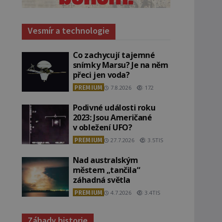
Vesmír a technologie
Co zachycují tajemné
snímky Marsu? Je na něm
přeci jen voda?
PREMIUM
7.8.2026
172
Podivné události roku
2023: Jsou Američané
v obležení UFO?
PREMIUM
27.7.2026
3.5TIS
Nad australským
městem „tančila“
záhadná světla
PREMIUM
4.7.2026
3.4TIS
Záhady historie