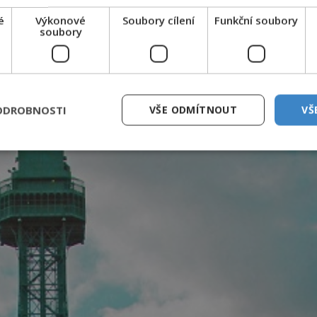
delných historek a Věžák Johnny, jak se Harterovi
é
Výkonové
Soubory cílení
Funkční soubory
zdejším duchem.
soubory
lovky a jsou mu přisuzovány veškeré nevysvětlitelné
 přízrak mladíka tu podle všeho určitě není sám.
ODROBNOSTI
VŠE ODMÍTNOUT
VŠ