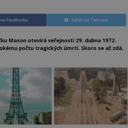
t na Facebooku
Sdílet na Twitteru
čku Mason otevírá veřejnosti 29. dubna 1972.
okému počtu tragických úmrtí. Skoro se až zdá,