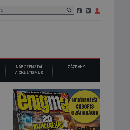
 neznámého původu.
7. srpna 1994
: Na americké městečko Oakvill
NÁBOŽENSTVÍ
ZÁZRAKY
A OKULTISMUS