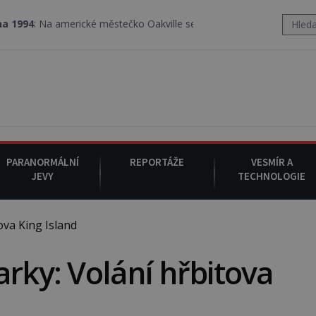
rické městečko Oakville se z nebe snáší podivná rosolovitá látka
PARANORMÁLNÍ
REPORTÁŽE
VESMÍR A
JEVY
TECHNOLOGIE
ova King Island
arky: Volání hřbitova