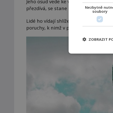
Jeho osud vede ke vzniku mnoha straši
Nezbytně nutn
přezdívá, se stane nejpopulárnějším 
soubory
Lidé ho vídají shlížet ze zmíněné Eiffe
poruchy, k nimž v parku dochází. Jenže
ZOBRAZIT P