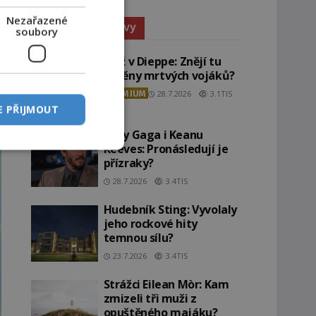
Nezařazené
Paranormální jevy
soubory
Pláž v Dieppe: Znějí tu
ozvěny mrtvých vojáků?
PREMIUM
28.7.2026
3.1TIS
E PŘIJMOUT
Lady Gaga i Keanu
Reeves: Pronásledují je
přízraky?
28.7.2026
3.4TIS
Hudebník Sting: Vyvolaly
jeho rockové hity
temnou sílu?
23.7.2026
3.4TIS
Strážci Eilean Mòr: Kam
zmizeli tři muži z
opuštěného majáku?