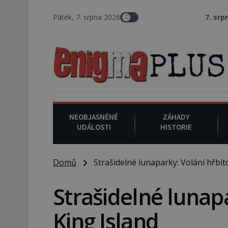
Pátek, 7. srpna 2026
7. srpna 1994
: Na ame
NEOBJASNĚNÉ
ZÁHADY
UDÁLOSTI
HISTORIE
Domů
Strašidelné lunaparky: Volání hřbit
Strašidelné lunap
King Island