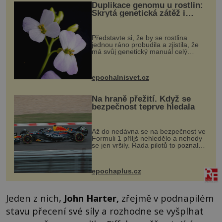
Duplikace genomu u rostlin:
Skrytá genetická zátěž i
evoluční výhoda
Představte si, že by se rostlina
jednou ráno probudila a zjistila, že
má svůj genetický manuál celý
dvakrát. Přesně to se občas v
přírodě stane – a podle nového
výzkumu to může být pro druhy
epochalnisvet.cz
vstupenka...
Na hraně přežití. Když se
bezpečnost teprve hledala
Až do nedávna se na bezpečnost ve
Formuli 1 příliš nehledělo a nehody
se jen vršily. Řada pilotů to poznala
na vlastní kůži, často s trvalými
následky nebo bohužel i ztrátou
života. Dnes nepochopiteln...
epochaplus.cz
Jeden z nich,
John Harter
,
zřejmě v podnapilém
stavu přecení své síly a rozhodne se vyšplhat