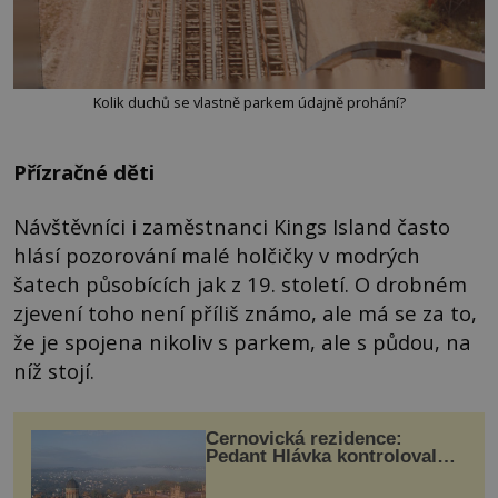
Kolik duchů se vlastně parkem údajně prohání?
Přízračné děti
Návštěvníci i zaměstnanci Kings Island často
hlásí pozorování malé holčičky v modrých
šatech působících jak z 19. století. O drobném
zjevení toho není příliš známo, ale má se za to,
že je spojena nikoliv s parkem, ale s půdou, na
níž stojí.
Černovická rezidence:
Pedant Hlávka kontroloval
každou cihlu