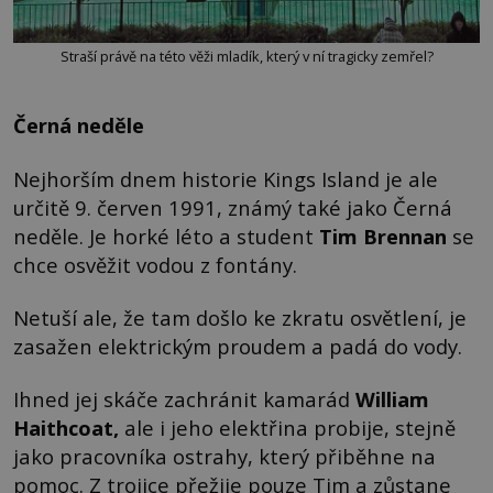
Straší právě na této věži mladík, který v ní tragicky zemřel?
Černá neděle
Nejhorším dnem historie Kings Island je ale
určitě 9. červen 1991, známý také jako Černá
neděle. Je horké léto a student
Tim Brennan
se
chce osvěžit vodou z fontány.
Netuší ale, že tam došlo ke zkratu osvětlení, je
zasažen elektrickým proudem a padá do vody.
Ihned jej skáče zachránit kamarád
William
Haithcoat
,
ale i jeho elektřina probije, stejně
jako pracovníka ostrahy, který přiběhne na
pomoc. Z trojice přežije pouze Tim a zůstane