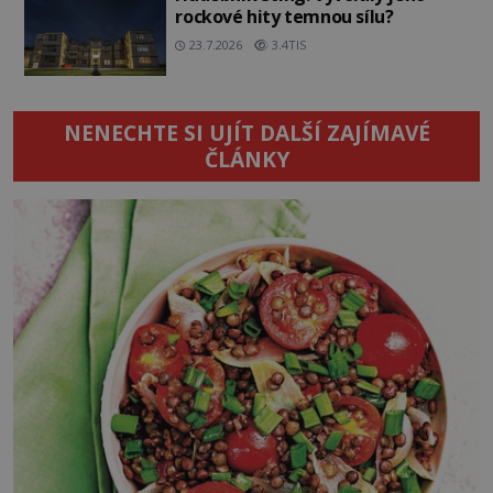
rockové hity temnou sílu?
23.7.2026
3.4TIS
NENECHTE SI UJÍT DALŠÍ ZAJÍMAVÉ
ČLÁNKY