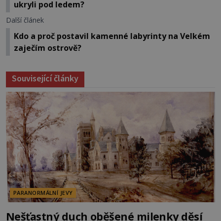
ukryli pod ledem?
Další článek
Kdo a proč postavil kamenné labyrinty na Velkém
zaječím ostrově?
Související články
PARANORMÁLNÍ JEVY
Nešťastný duch oběšené milenky děsí