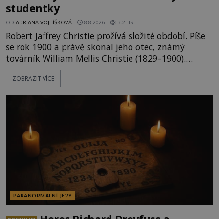
studentky
OD
ADRIANA VOJTÍŠKOVÁ
8.8.2026
3.2TIS
Robert Jaffrey Christie prožívá složité období. Píše
se rok 1900 a právě skonal jeho otec, známý
továrník William Mellis Christie (1829–1900).
Smutná událost je ale doprovázena ohromným
ZOBRAZIT VÍCE
dědictvím... Robertu připadne rodinné sídlo v
Torontu. Takový majetek skýtá řadu výhod, avšak
ta, na niž přijde Robert, by jen tak někoho
nenapadla. N
PARANORMÁLNÍ JEVY
Herec Richard Dreyfuss a