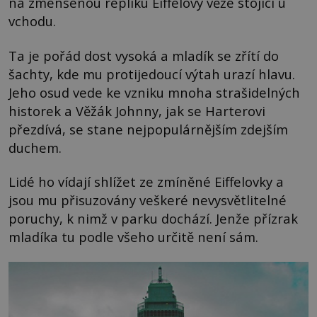
na zmenšenou repliku Eiffelovy věže stojící u
vchodu.
Ta je pořád dost vysoká a mladík se zřítí do
šachty, kde mu protijedoucí výtah urazí hlavu.
Jeho osud vede ke vzniku mnoha strašidelných
historek a Věžák Johnny, jak se Harterovi
přezdívá, se stane nejpopulárnějším zdejším
duchem.
Lidé ho vídají shlížet ze zmíněné Eiffelovky a
jsou mu přisuzovány veškeré nevysvětlitelné
poruchy, k nimž v parku dochází. Jenže přízrak
mladíka tu podle všeho určitě není sám.