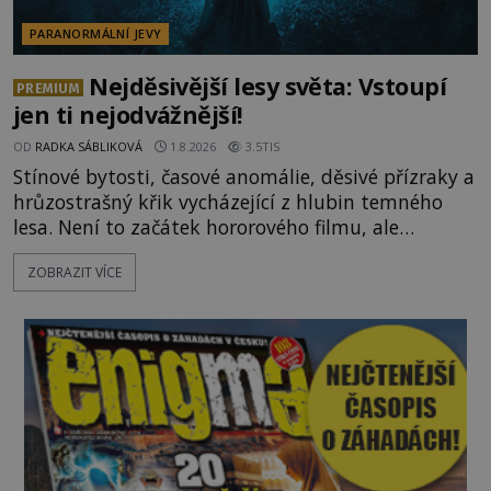
PARANORMÁLNÍ JEVY
Nejděsivější lesy světa: Vstoupí
PREMIUM
jen ti nejodvážnější!
OD
RADKA SÁBLIKOVÁ
1.8.2026
3.5TIS
Stínové bytosti, časové anomálie, děsivé přízraky a
hrůzostrašný křik vycházející z hlubin temného
lesa. Není to začátek hororového filmu, ale
události, které popisují návštěvníci lesů, které jsou
ZOBRAZIT VÍCE
označovány jako nejděsivější na světě. Lidé bydlící
v jejich blízkosti se jim i za bílého dne obloukem
vyhýbají! Už jste o těchto lesích slyšeli? A odvážili
byste se je navštívit? [gallery ids="17