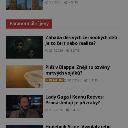
5.8.2026
2.8TIS
Paranormální jevy
Záhada děsivých černookých dětí:
Je to žert nebo realita?
29.7.2026
3.2TIS
Pláž v Dieppe: Znějí tu ozvěny
mrtvých vojáků?
PREMIUM
28.7.2026
3.1TIS
Lady Gaga i Keanu Reeves:
Pronásledují je přízraky?
28.7.2026
3.4TIS
Hudebník Sting: Vyvolaly jeho