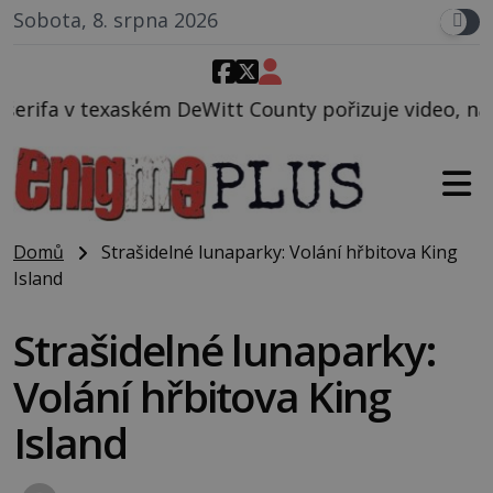
Sobota, 8. srpna 2026
tt County pořizuje video, na kterém před jeho vozem
Domů
Strašidelné lunaparky: Volání hřbitova King
Island
Strašidelné lunaparky:
Volání hřbitova King
Island