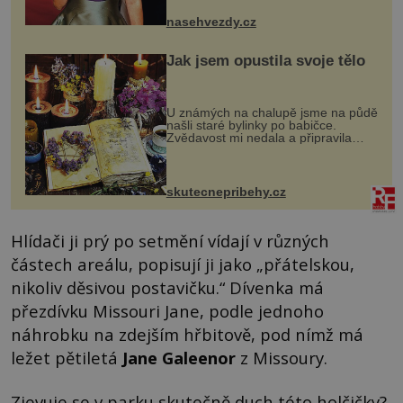
jsou už dávno pryč a opět se pyšnila
ženskými křivkami, najednou s...
nasehvezdy.cz
Jak jsem opustila svoje tělo
U známých na chalupě jsme na půdě
našli staré bylinky po babičce.
Zvědavost mi nedala a připravila
jsem si z nich lektvar… Zimní pobyt
na chalupě se pro mě vlastní vinou
změnil v děsivý zážitek, na kt...
skutecnepribehy.cz
Hlídači ji prý po setmění vídají v různých
částech areálu, popisují ji jako „přátelskou,
nikoliv děsivou postavičku.“ Dívenka má
přezdívku Missouri Jane, podle jednoho
náhrobku na zdejším hřbitově, pod nímž má
ležet pětiletá
Jane Galeenor
z Missoury.
Zjevuje se v parku skutečně duch této holčičky?