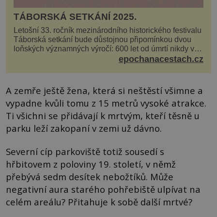
TÁBORSKÁ SETKÁNÍ 2025.
Letošní 33. ročník mezinárodního historického festivalu
Táborská setkání bude důstojnou připomínkou dvou
loňských významných výročí: 600 let od úmrtí nikdy v
poli neporaženého hejtmana Jana Žižky z Tr...
epochanacestach.cz
A zemře ještě žena, která si neštěstí všimne a
vypadne kvůli tomu z 15 metrů vysoké atrakce.
Ti všichni se přidávají k mrtvým, kteří těsně u
parku leží zakopaní v zemi už dávno.
Severní cíp parkoviště totiž sousedí s
hřbitovem z poloviny 19. století, v němž
přebývá sedm desítek nebožtíků. Může
negativní aura starého pohřebiště ulpívat na
celém areálu? Přitahuje k sobě další mrtvé?