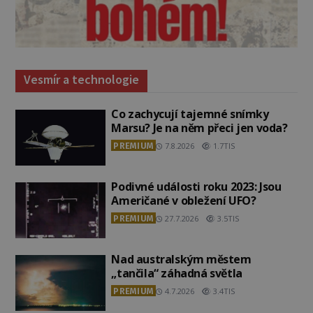
Vesmír a technologie
Co zachycují tajemné snímky
Marsu? Je na něm přeci jen voda?
PREMIUM
7.8.2026
1.7TIS
Podivné události roku 2023: Jsou
Američané v obležení UFO?
PREMIUM
27.7.2026
3.5TIS
Nad australským městem
„tančila“ záhadná světla
PREMIUM
4.7.2026
3.4TIS