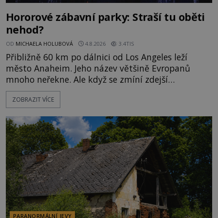
Hororové zábavní parky: Straší tu oběti
nehod?
OD
MICHAELA HOLUBOVÁ
4.8.2026
3.4TIS
Přibližně 60 km po dálnici od Los Angeles leží
město Anaheim. Jeho název většině Evropanů
mnoho neřekne. Ale když se zmíní zdejší
Disneyland, je hned jasno. Zábavní park vyroste na
ZOBRAZIT VÍCE
poklidném místě bývalého sadu pomerančovníků.
Klid tu teď rozhodně nepanuje, park navštíví
kolem 17 000 000 zábavychtivých lidí ročně. A ač je
velká snaha to utajit, někteří z
PARANORMÁLNÍ JEVY