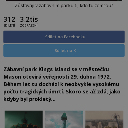
Zůstávají v zábavním parku ti, kdo tu zemřou?
312
3.2tis
SDÍLENÍ
ZOBRAZENÍ
Sdílet na Facebooku
Sdílet na X
Zábavní park Kings Island se v městečku
Mason otevírá veřejnosti 29. dubna 1972.
Během let tu dochází k neobvykle vysokému
počtu tragických úmrtí. Skoro se až zdá, jako
kdyby byl prokletý…