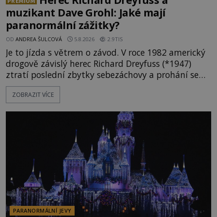
PREMIUM
muzikant Dave Grohl: Jaké mají
paranormální zážitky?
OD
ANDREA ŠULCOVÁ
5.8.2026
2.9TIS
Je to jízda s větrem o závod. V roce 1982 americký
drogově závislý herec Richard Dreyfuss (*1947)
ztratí poslední zbytky sebezáchovy a prohání se
po silnicích ve svém mercedesu jako utržený ze
ZOBRAZIT VÍCE
řetězu. Vše vyvrcholí katastrofou, když to Dreyfuss
napálí v plné rychlosti do stromu! Policie ve vraku
následně nalezne schovaný kokain. Tímto
momentem se slavnému
PARANORMÁLNÍ JEVY