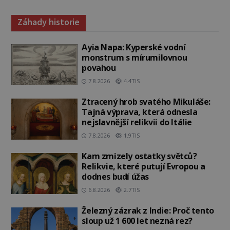
Záhady historie
Ayia Napa: Kyperské vodní
monstrum s mírumilovnou
povahou
7.8.2026
4.4TIS
Ztracený hrob svatého Mikuláše:
Tajná výprava, která odnesla
nejslavnější relikvii do Itálie
7.8.2026
1.9TIS
Kam zmizely ostatky světců?
Relikvie, které putují Evropou a
dodnes budí úžas
6.8.2026
2.7TIS
Železný zázrak z Indie: Proč tento
sloup už 1 600 let nezná rez?