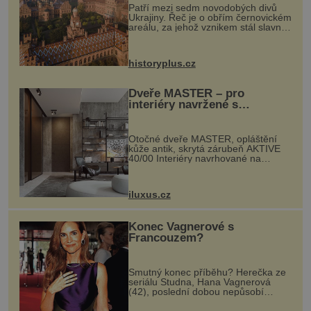
Patří mezi sedm novodobých divů
Ukrajiny. Řeč je o obřím černovickém
areálu, za jehož vznikem stál slavný
český architekt Josef Hlávka. Ten si
na něm dal mimořádně záležet. Jeho
stavební plány by při ...
historyplus.cz
Dveře MASTER – pro
interiéry navržené s
rozumem i vášní!
Otočné dveře MASTER, opláštění
kůže antik, skrytá zárubeň AKTIVE
40/00 Interiéry navrhované na
zakázku často vyžadují atypické
rozměry nejen nábytku, ale i
otvorových prvků. Technické zázemí
iluxus.cz
dnes umož...
Konec Vagnerové s
Francouzem?
Smutný konec příběhu? Herečka ze
seriálu Studna, Hana Vagnerová
(42), poslední dobou nepůsobí
nejšťastněji. Ačkoli časy její anorexie