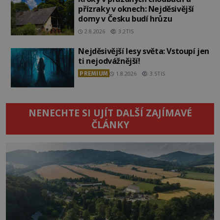
přízraky v oknech: Nejděsivější
domy v Česku budí hrůzu
2.8.2026
3.2TIS
Nejděsivější lesy světa: Vstoupí jen
ti nejodvážnější!
PREMIUM
1.8.2026
3.5TIS
NENECHTE SI UJÍT DALŠÍ ZAJÍMAVÉ
ČLÁNKY