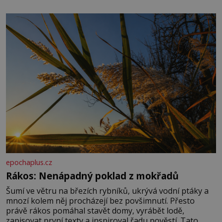
množství, než je pro většinu populace běžné. Její
základní složky– sodík a chlór – jsou zásadní pro
správné hospodaření
epochaplus.cz
Rákos: Nenápadný poklad z mokřadů
Šumí ve větru na březích rybníků, ukrývá vodní ptáky a
mnozí kolem něj procházejí bez povšimnutí. Přesto
právě rákos pomáhal stavět domy, vyrábět lodě,
zapisovat první texty a inspiroval řadu pověstí. Tato