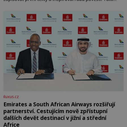
skromná, ale užitečná rostlina provází člověka už tisíce
let. Většina lidí vnímá rákos jen jako obyčejnou kulisu
letního koupání. Stačí se však podívat
iluxus.cz
Emirates a South African Airways rozšiřují
partnerství. Cestujícím nově zpřístupní
dalších devět destinací v jižní a střední
Africe