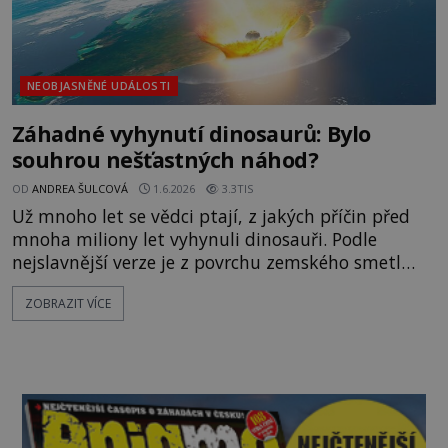
NEOBJASNĚNÉ UDÁLOSTI
Záhadné vyhynutí dinosaurů: Bylo
souhrou nešťastných náhod?
OD
ANDREA ŠULCOVÁ
1.6.2026
3.3TIS
Už mnoho let se vědci ptají, z jakých příčin před
mnoha miliony let vyhynuli dinosauři. Podle
nejslavnější verze je z povrchu zemského smetl
obří asteroid. Nová teorie však naznačuje, že
ZOBRAZIT VÍCE
mnohem významnější byl jiný činitel. Neuvěřitelná
smůla! Tyrannosaurus rex se znepokojeně rozhlíží
kolem. Starost mu nedělá nedostatek potravy,
nýbrž obří žhavá koule míř