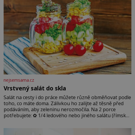
podmínkám. Sucho, prosolené písky a extrémně
nejsemsama.cz
Vrstvený salát do skla
Salát na cesty i do práce můžete různě obměňovat podle
toho, co máte doma. Zálivkou ho zalijte až těsně před
podáváním, aby zeleninu nerozmočila. Na 2 porce
potřebujete: ✿ 1/4 ledového nebo jiného salátu (římský
salát, polníček…) ✿ 1 malá konzerva kukuřice ✿ ½
okurky ✿ 2 rajčata Zálivka: ✿ 4 lžíce olivového oleje ✿ 1
lžíci citronové šťávy ✿ ½ stroužku