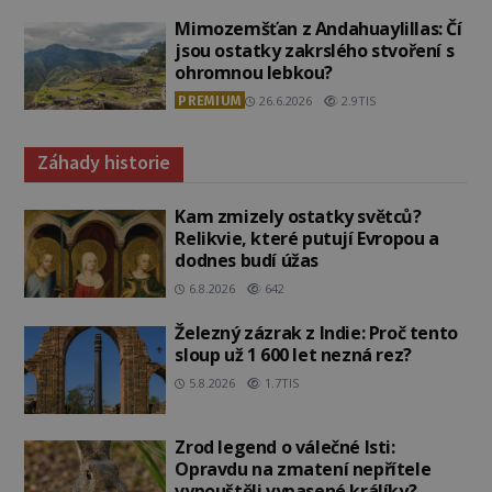
Mimozemšťan z Andahuaylillas: Čí
jsou ostatky zakrslého stvoření s
ohromnou lebkou?
PREMIUM
26.6.2026
2.9TIS
Záhady historie
Kam zmizely ostatky světců?
Relikvie, které putují Evropou a
dodnes budí úžas
6.8.2026
642
Železný zázrak z Indie: Proč tento
sloup už 1 600 let nezná rez?
5.8.2026
1.7TIS
Zrod legend o válečné lsti:
Opravdu na zmatení nepřítele
vypouštěli vypasené králíky?