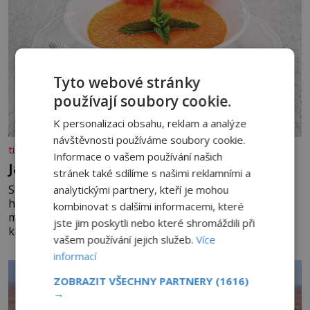
Tyto webové stránky
používají soubory cookie.
K personalizaci obsahu, reklam a analýze
návštěvnosti používáme soubory cookie.
tisicereceptu.cz
Informace o vašem používání našich
Jahodovo-melounová polévka
stránek také sdílíme s našimi reklamními a
Studené ovocné polévky jsou ideálním osvěžením pro
analytickými partnery, kteří je mohou
horké dny. Potřebujete 200 g jahod 600 g žlutého
kombinovat s dalšími informacemi, které
melounu 100 ml sladkého dezertního vína 50 g cukru
jste jim poskytli nebo které shromáždili při
krystal 1 lžíci medu 200 g zakysané sm
vašem používání jejich služeb.
Více
informací
ZOBRAZIT VŠECHNY PARTNERY
(1616)
→