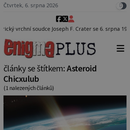
Čtvrtek, 6. srpna 2026
 Joseph F. Crater se 6. srpna 1930 navečeří ve své ob
články se štítkem:
Asteroid
Chicxulub
(1 nalezených článků)