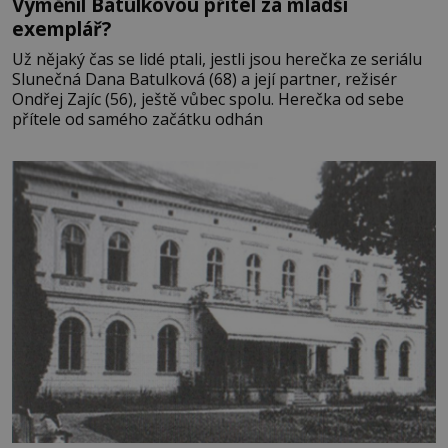
Vyměnil Batulkovou přítel za mladší
exemplář?
Už nějaký čas se lidé ptali, jestli jsou herečka ze seriálu
Slunečná Dana Batulková (68) a její partner, režisér
Ondřej Zajíc (56), ještě vůbec spolu. Herečka od sebe
přítele od samého začátku odhán