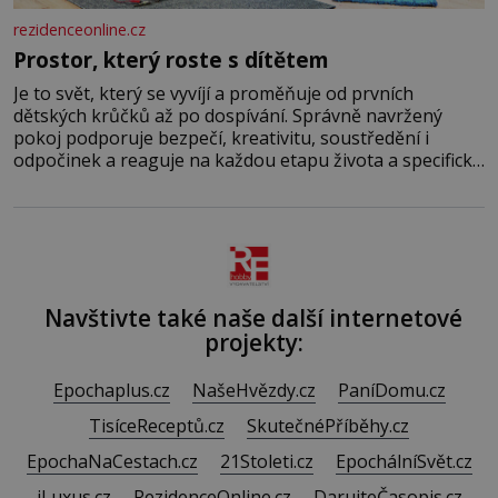
rezidenceonline.cz
Prostor, který roste s dítětem
Je to svět, který se vyvíjí a proměňuje od prvních
dětských krůčků až po dospívání. Správně navržený
pokoj podporuje bezpečí, kreativitu, soustředění i
odpočinek a reaguje na každou etapu života a specifické
potřeby dítěte. Pro nejmenší je klíčová jednoduchost,
měkkost a bezpečí, proto by pokoj miminka měl působit
především klidně a útulně. Předškolní věk je
Navštivte také naše další internetové
projekty:
Epochaplus.cz
NašeHvězdy.cz
PaníDomu.cz
TisíceReceptů.cz
SkutečnéPříběhy.cz
EpochaNaCestach.cz
21Stoleti.cz
EpochálníSvět.cz
iLuxus.cz
RezidenceOnline.cz
DarujteČasopis.cz