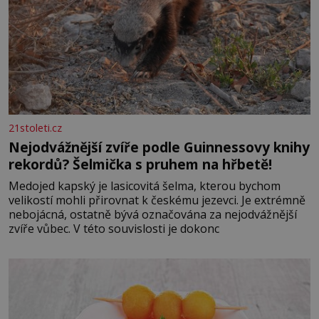
21stoleti.cz
Nejodvážnější zvíře podle Guinnessovy knihy
rekordů? Šelmička s pruhem na hřbetě!
Medojed kapský je lasicovitá šelma, kterou bychom
velikostí mohli přirovnat k českému jezevci. Je extrémně
nebojácná, ostatně bývá označována za nejodvážnější
zvíře vůbec. V této souvislosti je dokonc