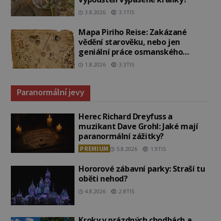
3.8.2026
3.1TIS
Mapa Piriho Reise: Zakázané
vědění starověku, nebo jen
geniální práce osmanského
admirála?
1.8.2026
3.3TIS
Paranormální jevy
Herec Richard Dreyfuss a
muzikant Dave Grohl: Jaké mají
paranormální zážitky?
PREMIUM
5.8.2026
1.9TIS
Hororové zábavní parky: Straší tu
oběti nehod?
4.8.2026
2.8TIS
Kroky v prázdných chodbách a