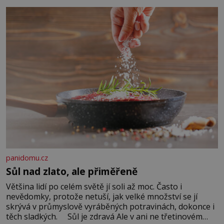
Když se ke mně doneslo, že si manžel pořídil milenku,
panidomu.cz
Sůl nad zlato, ale přiměřeně
Většina lidí po celém světě jí soli až moc. Často i
nevědomky, protože netuší, jak velké množství se jí
skrývá v průmyslově vyráběných potravinách, dokonce i
těch sladkých. Sůl je zdravá Ale v ani ne třetinovém