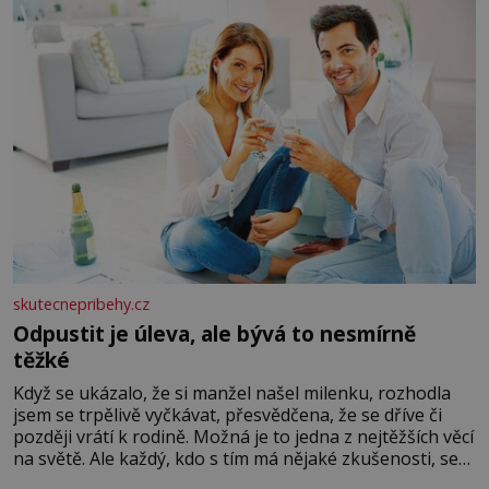
skutecnepribehy.cz
Odpustit je úleva, ale bývá to nesmírně
těžké
Když se ukázalo, že si manžel našel milenku, rozhodla
jsem se trpělivě vyčkávat, přesvědčena, že se dříve či
později vrátí k rodině. Možná je to jedna z nejtěžších věcí
na světě. Ale každý, kdo s tím má nějaké zkušenosti, se
zapřísahá, že pokud odpustíte, znatelně se vám uleví.