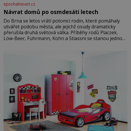
epochalnisvet.cz
Návrat domů po osmdesáti letech
Do Brna se letos vrátí potomci rodin, které pomáhaly
utvářet podobu města, ale jejichž osudy dramaticky
přerušila druhá světová válka. Příběhy rodů Placzek,
Löw-Beer, Fuhrmann, Kohn a Stiassni se stanou jednou
z hlavních dramaturgických linií festivalu židovské
kultury ŠTETL FEST 2026. Některé návraty nejsou
jednoduché. Místa, která si člověk pamatuje z rodinných
vyprávění, už dávno