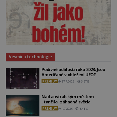
Vesmír a technologie
Podivné události roku 2023: Jsou
Američané v obležení UFO?
PREMIUM
27.7.2026
3.5TIS
Nad australským městem
„tančila“ záhadná světla
PREMIUM
4.7.2026
3.4TIS