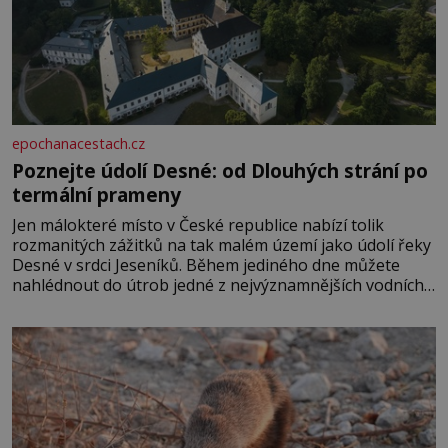
epochanacestach.cz
Poznejte údolí Desné: od Dlouhých strání po
termální prameny
Jen málokteré místo v České republice nabízí tolik
rozmanitých zážitků na tak malém území jako údolí řeky
Desné v srdci Jeseníků. Během jediného dne můžete
nahlédnout do útrob jedné z nejvýznamnějších vodních
elektráren v Evropě, vydat se na horské hřebeny, projet
se na koloběžce a den zakončit poznáváním památek ve
Velkých Losinách nebo v termálním