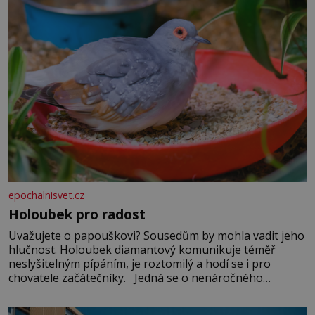
epochalnisvet.cz
Holoubek pro radost
Uvažujete o papouškovi? Sousedům by mohla vadit jeho
hlučnost. Holoubek diamantový komunikuje téměř
neslyšitelným pípáním, je roztomilý a hodí se i pro
chovatele začátečníky. Jedná se o nenáročného
klidného ptáčka, který většinu dne jen posedává. Hodně
času tráví na zemi, kde sbírá zbytky semínek Jeho