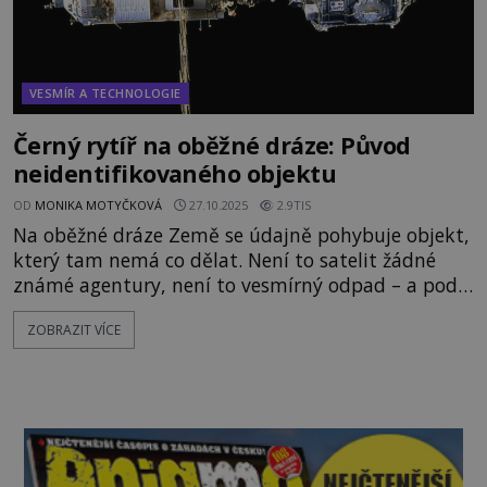
VESMÍR A TECHNOLOGIE
Černý rytíř na oběžné dráze: Původ
neidentifikovaného objektu
OD
MONIKA MOTYČKOVÁ
27.10.2025
2.9TIS
Na oběžné dráze Země se údajně pohybuje objekt,
který tam nemá co dělat. Není to satelit žádné
známé agentury, není to vesmírný odpad – a podle
některých teorií tam byl už tisíce let. Říká se mu
ZOBRAZIT VÍCE
Black Knight Satellite – Černý rytíř. Jeho původ,
účel i skutečná existence jsou zahaleny
tajemstvím, které fascinuje vědce, konspirátory i
milovníky záhad. První zmínky o podivném
objektu na oběžné drá