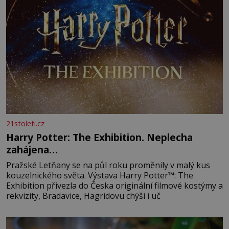
21stoleti.cz
Harry Potter: The Exhibition. Neplecha
zahájena…
Pražské Letňany se na půl roku proměnily v malý kus
kouzelnického světa. Výstava Harry Potter™: The
Exhibition přivezla do Česka originální filmové kostýmy a
rekvizity, Bradavice, Hagridovu chýši i uč