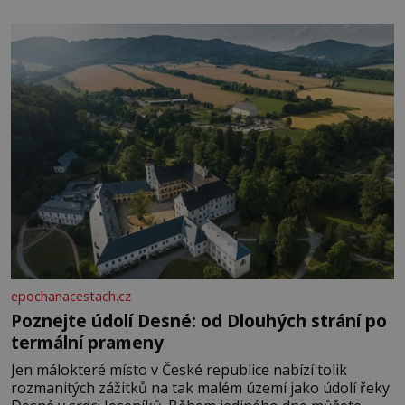
epochanacestach.cz
Poznejte údolí Desné: od Dlouhých strání po
termální prameny
Jen málokteré místo v České republice nabízí tolik
rozmanitých zážitků na tak malém území jako údolí řeky