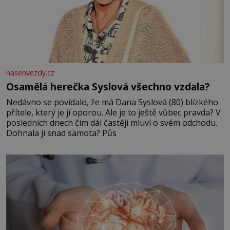
nasehvezdy.cz
Osamělá herečka Syslová všechno vzdala?
Nedávno se povídalo, že má Dana Syslová (80) blízkého
přítele, který je jí oporou. Ale je to ještě vůbec pravda? V
posledních dnech čím dál častěji mluví o svém odchodu.
Dohnala ji snad samota? Půs