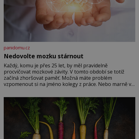
panidomu.cz
Nedovolte mozku stárnout
Každý, komu je přes 25 let, by měl pravidelně
procvičovat mozkové závity. V tomto období se totiž
začíná zhoršovat paměť. Možná máte problém
vzpomenout si na jméno kolegy z práce. Nebo marně v
paměti lovíte název knížky, kterou jste nedávno přečetli.
Je to opravdu tak, s věkem jako kdyby se paměť
rozhodla stávkovat. Cvičte