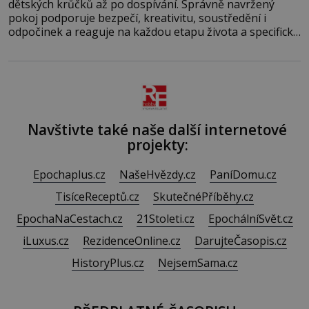
dětských krůčků až po dospívání. Správně navržený
pokoj podporuje bezpečí, kreativitu, soustředění i
odpočinek a reaguje na každou etapu života a specifické
potřeby dítěte. Pro nejmenší je klíčová jednoduchost,
měkkost a bezpečí, proto by pokoj miminka měl působit
především klidně a útulně. Předškolní věk je
Navštivte také naše další internetové
projekty:
Epochaplus.cz
NašeHvězdy.cz
PaníDomu.cz
TisíceReceptů.cz
SkutečnéPříběhy.cz
EpochaNaCestach.cz
21Stoleti.cz
EpochálníSvět.cz
iLuxus.cz
RezidenceOnline.cz
DarujteČasopis.cz
HistoryPlus.cz
NejsemSama.cz