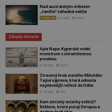
Nad australským městem
„tančila“ záhadná světla
PREMIUM
4.7.2026
3.4TIS
Záhady historie
Ayia Napa: Kyperské vodní
monstrum s mírumilovnou
povahou
7.8.2026
3.2TIS
Ztracený hrob svatého Mikuláše:
Tajná výprava, která odnesla
nejslavnější relikvii do Itálie
7.8.2026
674
Kam zmizely ostatky světců?
Relikvie, které putují Evropou a
dodnes budí úžas