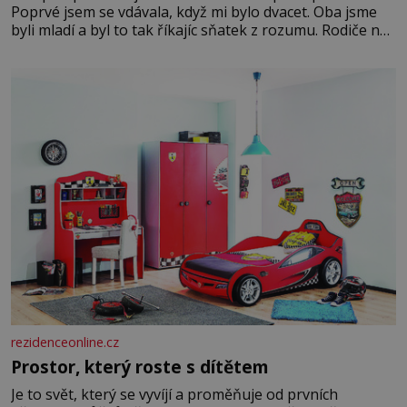
Poprvé jsem se vdávala, když mi bylo dvacet. Oba jsme
byli mladí a byl to tak říkajíc sňatek z rozumu. Rodiče nás
dali dohromady, Toník byl dobře zaopatřený mladý muž.
Manželství nám oběma moc nesvědčilo, brzy jsme zjistili,
že
rezidenceonline.cz
Prostor, který roste s dítětem
Je to svět, který se vyvíjí a proměňuje od prvních