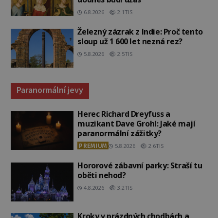
6.8.2026
2.1TIS
Železný zázrak z Indie: Proč tento
sloup už 1 600 let nezná rez?
5.8.2026
2.5TIS
Paranormální jevy
Herec Richard Dreyfuss a
muzikant Dave Grohl: Jaké mají
paranormální zážitky?
PREMIUM
5.8.2026
2.6TIS
Hororové zábavní parky: Straší tu
oběti nehod?
4.8.2026
3.2TIS
Kroky v prázdných chodbách a