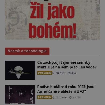
Vesmír a technologie
Co zachycují tajemné snímky
Marsu? Je na něm přeci jen voda?
PREMIUM
7.8.2026
494
Podivné události roku 2023: Jsou
Američané v obležení UFO?
PREMIUM
27.7.2026
3.5TIS