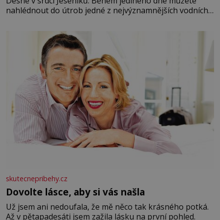
Desné v srdci Jeseníků. Během jediného dne můžete
nahlédnout do útrob jedné z nejvýznamnějších vodních
elektráren v Evropě, vydat se na horské hřebeny, projet
se na koloběžce a den zakončit poznáváním památek ve
Velkých Losinách nebo v termálním
skutecnepribehy.cz
Dovolte lásce, aby si vás našla
Už jsem ani nedoufala, že mě něco tak krásného potká.
Až v pětapadesáti jsem zažila lásku na první pohled.