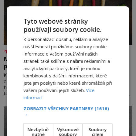
Tyto webové stránky
používají soubory cookie.
K personalizaci obsahu, reklam a analýze
návštěvnosti používáme soubory cookie.
epochaplus.cz
Informace o vašem používání našich
Mrkev není jen oranžová. Její neuvěřitelný
stránek také sdílíme s našimi reklamními a
příběh začíná fialovou barvou
analytickými partnery, kteří je mohou
Když dnes vytáhneme ze země mrkev, většina z nás
kombinovat s dalšími informacemi, které
očekává sytě oranžový kořen. Jenže po většinu své
jste jim poskytli nebo které shromáždili při
historie je mrkev všechno možné, jen ne oranžová. Je
vašem používání jejich služeb.
Více
fialová, žlutá, bílá, někdy dokonce téměř černá. Až díky
informací
stovkám let pečlivého šlechtění se z ní stává zelenina,
bez které si českou zahradu ani nedokážeme představit.
ZOBRAZIT VŠECHNY PARTNERY
(1616)
Její příběh je
→
Nezbytně
Výkonové
Soubory
nutné
soubory
cílení