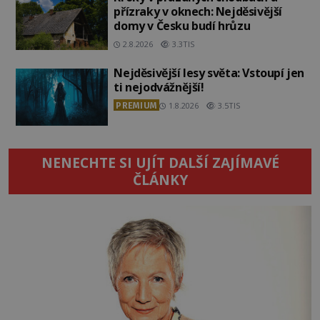
přízraky v oknech: Nejděsivější
domy v Česku budí hrůzu
2.8.2026
3.3TIS
Nejděsivější lesy světa: Vstoupí jen
ti nejodvážnější!
PREMIUM
1.8.2026
3.5TIS
NENECHTE SI UJÍT DALŠÍ ZAJÍMAVÉ
ČLÁNKY