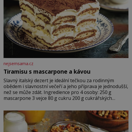
nejsemsama.cz
Tiramisu s mascarpone a kávou
Slavný italský dezert je ideální tečkou za rodinným
obědem i slavnostní večeří a jeho příprava je jednodušší,
než se může zdát. Ingredience pro 4 osoby: 250 g
mascarpone 3 vejce 80 g cukru 200 g cukrářských
piškotů 250 ml silné kávy 2 lžíce amaretta kakao na
posypání Postup: Oddělte žloutky od bílků. Žloutky
vyšlehejte s cukrem do světlé pěny a postupně do nich
vmíchejte mascarpone, aby vznikl hladký