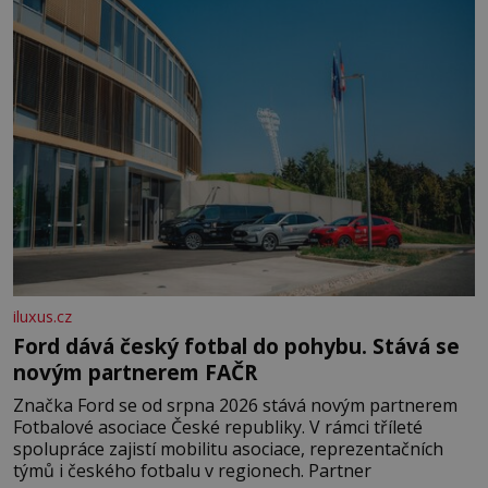
domovinou je prakticky celá Austrálie s výjimkou
pobřežní oblasti.
iluxus.cz
Ford dává český fotbal do pohybu. Stává se
novým partnerem FAČR
Značka Ford se od srpna 2026 stává novým partnerem
Fotbalové asociace České republiky. V rámci tříleté
spolupráce zajistí mobilitu asociace, reprezentačních
týmů i českého fotbalu v regionech. Partner