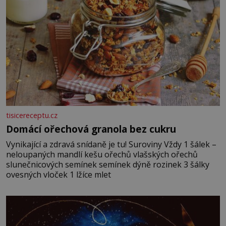
tisicereceptu.cz
Domácí ořechová granola bez cukru
Vynikající a zdravá snídaně je tu! Suroviny Vždy 1 šálek –
neloupaných mandlí kešu ořechů vlašských ořechů
slunečnicových semínek semínek dýně rozinek 3 šálky
ovesných vloček 1 lžíce mlet