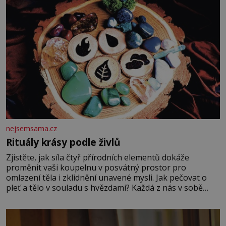
nejsemsama.cz
Rituály krásy podle živlů
Zjistěte, jak síla čtyř přírodních elementů dokáže
proměnit vaši koupelnu v posvátný prostor pro
omlazení těla i zklidnění unavené mysli. Jak pečovat o
pleť a tělo v souladu s hvězdami? Každá z nás v sobě
nese otisk vesmíru, který se projevuje nejen v naší
povaze, ale i v potřebách naší pokožky. Ohnivá znamení
Ženy narozené ve znamení Berana, Lva a Střelce v sobě