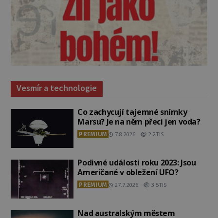
Vesmír a technologie
Co zachycují tajemné snímky
Marsu? Je na něm přeci jen voda?
PREMIUM
7.8.2026
2.2TIS
Podivné události roku 2023: Jsou
Američané v obležení UFO?
PREMIUM
27.7.2026
3.5TIS
Nad australským městem