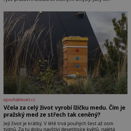
Casanova sledoval, když se například procházel uličkami
lotyšské Rigy? Casanova v Pobaltí kontaktoval tamní
zednářské lóže. Nebyl v této oblasti žádným nováčkem,
protože do zednářské
epochalnisvet.cz
Včela za celý život vyrobí lžičku medu. Čím je
pražský med ze střech tak ceněný?
Její život je krátký. V létě trvá pouhých šest až osm
týdnů. Za tu dobu navštíví desetitisíce květů, nalétá