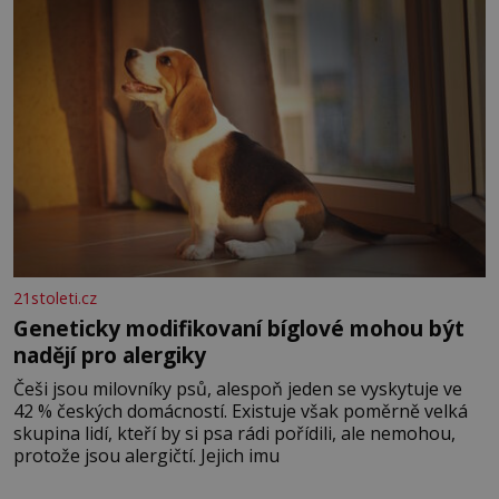
nesou žár, odvahu a neutuchající elán. Vaše
21stoleti.cz
Geneticky modifikovaní bíglové mohou být
nadějí pro alergiky
Češi jsou milovníky psů, alespoň jeden se vyskytuje ve
42 % českých domácností. Existuje však poměrně velká
skupina lidí, kteří by si psa rádi pořídili, ale nemohou,
protože jsou alergičtí. Jejich imu