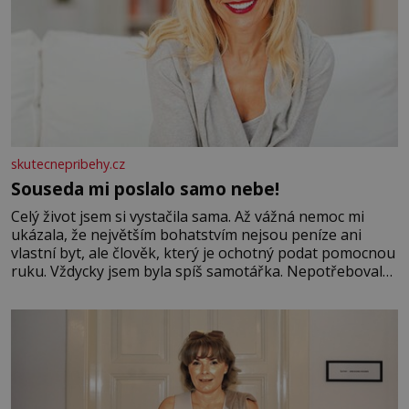
skutecnepribehy.cz
Souseda mi poslalo samo nebe!
Celý život jsem si vystačila sama. Až vážná nemoc mi
ukázala, že největším bohatstvím nejsou peníze ani
vlastní byt, ale člověk, který je ochotný podat pomocnou
ruku. Vždycky jsem byla spíš samotářka. Nepotřebovala
jsem kolem sebe partu kamarádek ani partnera. Stačily
mi knihy, práce a hlavně klid. Hned po studiích jsem
odešla z rodného města,