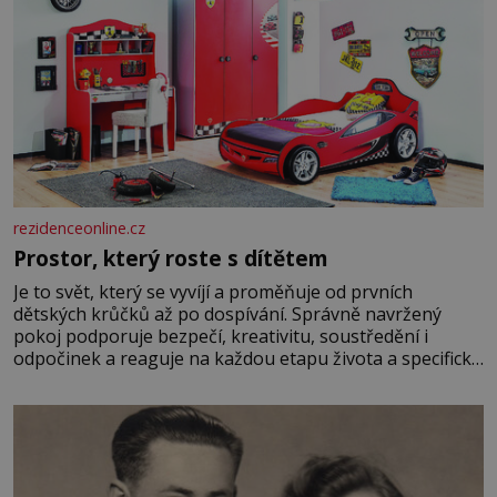
rezidenceonline.cz
Prostor, který roste s dítětem
Je to svět, který se vyvíjí a proměňuje od prvních
dětských krůčků až po dospívání. Správně navržený
pokoj podporuje bezpečí, kreativitu, soustředění i
odpočinek a reaguje na každou etapu života a specifické
potřeby dítěte. Pro nejmenší je klíčová jednoduchost,
měkkost a bezpečí, proto by pokoj miminka měl působit
především klidně a útulně. Předškolní věk je