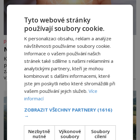
Tyto webové stránky
používají soubory cookie.
K personalizaci obsahu, reklam a analýze
panidomu.cz
návštěvnosti používáme soubory cookie.
Nedovolte mozku stárnout
Informace o vašem používání našich
Každý, komu je přes 25 let, by měl pravidelně
stránek také sdílíme s našimi reklamními a
procvičovat mozkové závity. V tomto období se totiž
analytickými partnery, kteří je mohou
začíná zhoršovat paměť. Možná máte problém
kombinovat s dalšími informacemi, které
vzpomenout si na jméno kolegy z práce. Nebo marně v
jste jim poskytli nebo které shromáždili při
paměti lovíte název knížky, kterou jste nedávno přečetli.
Je to opravdu tak, s věkem jako kdyby se paměť
vašem používání jejich služeb.
Více
rozhodla stávkovat. Cvičte
informací
ZOBRAZIT VŠECHNY PARTNERY
(1616)
→
Nezbytně
Výkonové
Soubory
nutné
soubory
cílení