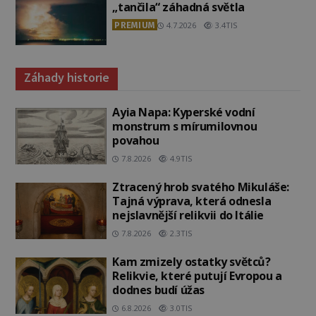
„tančila“ záhadná světla
PREMIUM
4.7.2026
3.4TIS
Záhady historie
Ayia Napa: Kyperské vodní
monstrum s mírumilovnou
povahou
7.8.2026
4.9TIS
Ztracený hrob svatého Mikuláše:
Tajná výprava, která odnesla
nejslavnější relikvii do Itálie
7.8.2026
2.3TIS
Kam zmizely ostatky světců?
Relikvie, které putují Evropou a
dodnes budí úžas
6.8.2026
3.0TIS