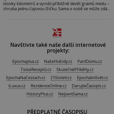
stovky kilometrů a vyrobí přibližně devět gramů medu –
zhruba jednu čajovou lžičku. Sama o sobě se může zdát
bezvýznamná. Teprve když se spojí s dalšími desítkami
tisíc příslušnic svého včelstva, vznikne jeden z
nejdokonalejších organismů
Navštivte také naše další internetové
projekty:
Epochaplus.cz
NašeHvězdy.cz
PaníDomu.cz
TisíceReceptů.cz
SkutečnéPříběhy.cz
EpochaNaCestach.cz
21Stoleti.cz
EpochálníSvět.cz
iLuxus.cz
RezidenceOnline.cz
DarujteČasopis.cz
HistoryPlus.cz
NejsemSama.cz
PŘEDPLATNÉ ČASOPISU