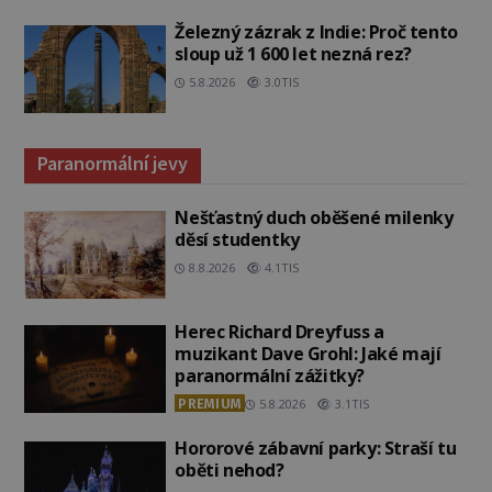
Železný zázrak z Indie: Proč tento
sloup už 1 600 let nezná rez?
5.8.2026
3.0TIS
Paranormální jevy
Nešťastný duch oběšené milenky
děsí studentky
8.8.2026
4.1TIS
Herec Richard Dreyfuss a
muzikant Dave Grohl: Jaké mají
paranormální zážitky?
PREMIUM
5.8.2026
3.1TIS
Hororové zábavní parky: Straší tu
oběti nehod?