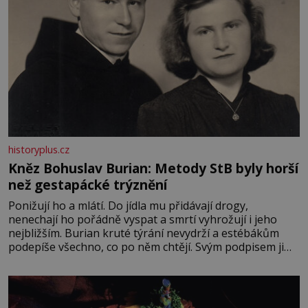
historyplus.cz
Kněz Bohuslav Burian: Metody StB byly horší
než gestapácké trýznění
Ponižují ho a mlátí. Do jídla mu přidávají drogy,
nenechají ho pořádně vyspat a smrtí vyhrožují i jeho
nejbližším. Burian kruté týrání nevydrží a estébákům
podepíše všechno, co po něm chtějí. Svým podpisem jim
potvrdí také to, že na něj během výslechů nikdo nevyvíjel
fyzický ani psychický nátlak. Syn brněnského řezníka
chce být knězem a