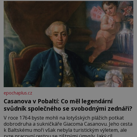
epochaplus.cz
Casanova v Pobaltí: Co měl legendární
svůdník společného se svobodnými zednáři?
V roce 1764 byste mohli na lotyšských plážích potkat
dobrodruha a sukničkáře Giacoma Casanovu. Jeho cesta
k Baltskému moři však nebyla turistickým výletem, ale
ryze pracovní cestou se zištnými úmysly. Jaký cíl