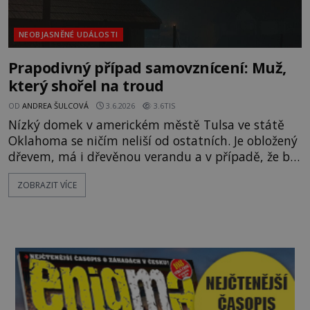
NEOBJASNĚNÉ UDÁLOSTI
Prapodivný případ samovznícení: Muž,
který shořel na troud
OD
ANDREA ŠULCOVÁ
3.6.2026
3.6TIS
Nízký domek v americkém městě Tulsa ve státě
Oklahoma se ničím neliší od ostatních. Je obložený
dřevem, má i dřevěnou verandu a v případě, že by
zde vypukl běžný požár, snadno by vyhořel až do
ZOBRAZIT VÍCE
základů. Konec Dannyho Vanzandta z americké
Oklahomy je stejně děsivý jako nevysvětlitelný.
Jeho tělo náhle vzplane v únoru roku 2013. Soudní
lékaři se shodují, že