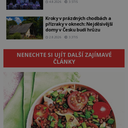
4.8.2026
3.5TIS
Kroky v prázdných chodbách a
přízraky v oknech: Nejděsivější
domy v Česku budí hrůzu
2.8.2026
3.3TIS
NENECHTE SI UJÍT DALŠÍ ZAJÍMAVÉ
ČLÁNKY