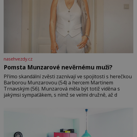
nasehvezdy.cz
Pomsta Munzarové nevěrnému muži?
Přímo skandální zvěsti zaznívají ve spojitosti s herečkou
Barborou Munzarovou (54) a hercem Martinem
Trnavským (56). Munzarová měla být totiž viděna s
jakýmsi sympaťákem, s nímž se velmi družně, až d