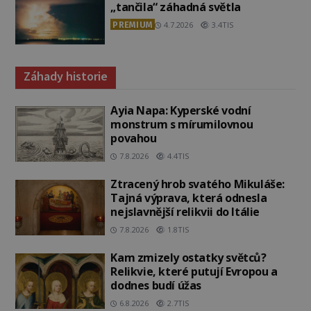
„tančila“ záhadná světla
PREMIUM
4.7.2026
3.4TIS
Záhady historie
Ayia Napa: Kyperské vodní
monstrum s mírumilovnou
povahou
7.8.2026
4.4TIS
Ztracený hrob svatého Mikuláše:
Tajná výprava, která odnesla
nejslavnější relikvii do Itálie
7.8.2026
1.8TIS
Kam zmizely ostatky světců?
Relikvie, které putují Evropou a
dodnes budí úžas
6.8.2026
2.7TIS