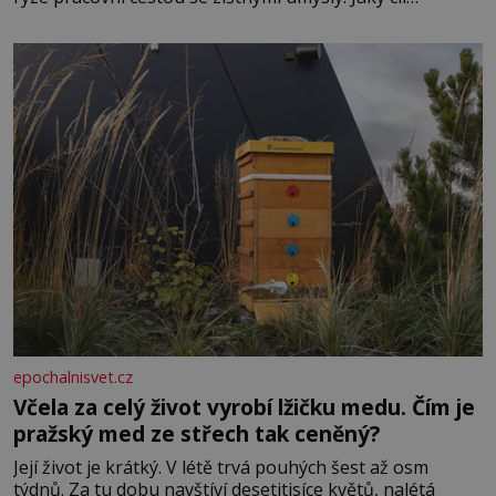
Casanova sledoval, když se například procházel uličkami
lotyšské Rigy? Casanova v Pobaltí kontaktoval tamní
zednářské lóže. Nebyl v této oblasti žádným nováčkem,
protože do zednářské
epochalnisvet.cz
Včela za celý život vyrobí lžičku medu. Čím je
pražský med ze střech tak ceněný?
Její život je krátký. V létě trvá pouhých šest až osm
týdnů. Za tu dobu navštíví desetitisíce květů, nalétá