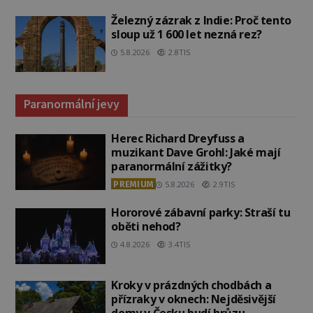
Železný zázrak z Indie: Proč tento
sloup už 1 600 let nezná rez?
5.8.2026
2.8TIS
Paranormální jevy
Herec Richard Dreyfuss a
muzikant Dave Grohl: Jaké mají
paranormální zážitky?
PREMIUM
5.8.2026
2.9TIS
Hororové zábavní parky: Straší tu
oběti nehod?
4.8.2026
3.4TIS
Kroky v prázdných chodbách a
přízraky v oknech: Nejděsivější