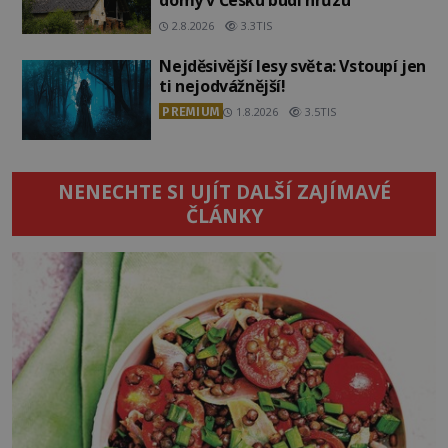
domy v Česku budí hrůzu
2.8.2026
3.3TIS
Nejděsivější lesy světa: Vstoupí jen
ti nejodvážnější!
PREMIUM
1.8.2026
3.5TIS
NENECHTE SI UJÍT DALŠÍ ZAJÍMAVÉ
ČLÁNKY