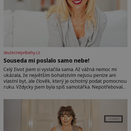
skutecnepribehy.cz
Souseda mi poslalo samo nebe!
Celý život jsem si vystačila sama. Až vážná nemoc mi
ukázala, že největším bohatstvím nejsou peníze ani
vlastní byt, ale člověk, který je ochotný podat pomocnou
ruku. Vždycky jsem byla spíš samotářka. Nepotřebovala
jsem kolem sebe partu kamarádek ani partnera. Stačily
mi knihy, práce a hlavně klid. Hned po studiích jsem
odešla z rodného města,