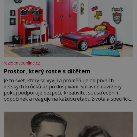
rezidenceonline.cz
Prostor, který roste s dítětem
Je to svět, který se vyvíjí a proměňuje od prvních
dětských krůčků až po dospívání. Správně navržený
pokoj podporuje bezpečí, kreativitu, soustředění i
odpočinek a reaguje na každou etapu života a specifické
potřeby dítěte. Pro nejmenší je klíčová jednoduchost,
měkkost a bezpečí, proto by pokoj miminka měl působit
především klidně a útulně. Předškolní věk je