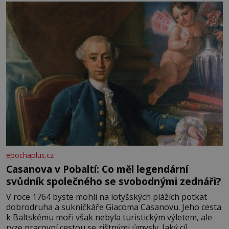
epochaplus.cz
Casanova v Pobaltí: Co měl legendární
svůdník společného se svobodnými zednáři?
V roce 1764 byste mohli na lotyšských plážích potkat
dobrodruha a sukničkáře Giacoma Casanovu. Jeho cesta
k Baltskému moři však nebyla turistickým výletem, ale
ryze pracovní cestou se zištnými úmysly. Jaký cíl