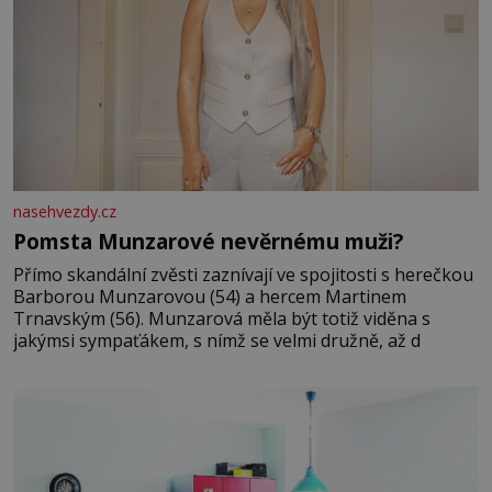
nasehvezdy.cz
Pomsta Munzarové nevěrnému muži?
Přímo skandální zvěsti zaznívají ve spojitosti s herečkou
Barborou Munzarovou (54) a hercem Martinem
Trnavským (56). Munzarová měla být totiž viděna s
jakýmsi sympaťákem, s nímž se velmi družně, až d