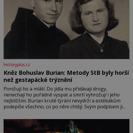
historyplus.cz
Kněz Bohuslav Burian: Metody StB byly horší
než gestapácké trýznění
Ponižují ho a mlátí. Do jídla mu přidávají drogy,
nenechají ho pořádně vyspat a smrtí vyhrožují i jeho
nejbližším. Burian kruté týrání nevydrží a estébákům
podepíše všechno, co po něm chtějí. Svým podpisem jim
potvrdí také to, že na něj během výslechů nikdo nevyvíjel
fyzický ani psychický nátlak. Syn brněnského řezníka
chce být knězem a