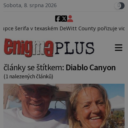
Sobota, 8. srpna 2026
xaském DeWitt County pořizuje video, na kterém před
články se štítkem:
Diablo Canyon
(1 nalezených článků)