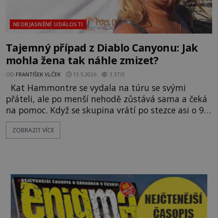
NEOBJASNĚNÉ UDÁLOSTI
Tajemný případ z Diablo Canyonu: Jak
mohla žena tak náhle zmizet?
OD
FRANTIŠEK VLČEK
13.5.2026
3.3TIS
Kat Hammontre se vydala na túru se svými
přáteli, ale po menší nehodě zůstává sama a čeká
na pomoc. Když se skupina vrátí po stezce asi o 90
minut později, Kat a její pes Tootsie jsou
ZOBRAZIT VÍCE
nenávratně pryč. Co se stalo? Proč po nich není ani
stopy? Američanka Kat Hammontre (*1951) se
v dubnu roku 2019 vydává na pěš