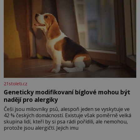
nesou žár, odvahu a neutuchající elán. Vaše
21stoleti.cz
Geneticky modifikovaní bíglové mohou být
nadějí pro alergiky
Češi jsou milovníky psů, alespoň jeden se vyskytuje ve
42 % českých domácností. Existuje však poměrně velká
skupina lidí, kteří by si psa rádi pořídili, ale nemohou,
protože jsou alergičtí. Jejich imu