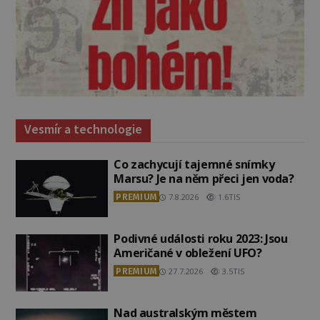
Vesmír a technologie
Co zachycují tajemné snímky
Marsu? Je na něm přeci jen voda?
PREMIUM
7.8.2026
1.6TIS
Podivné události roku 2023: Jsou
Američané v obležení UFO?
PREMIUM
27.7.2026
3.5TIS
Nad australským městem