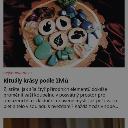
nejsemsama.cz
Rituály krásy podle živlů
Zjistěte, jak síla čtyř přírodních elementů dokáže
proměnit vaši koupelnu v posvátný prostor pro
omlazení těla i zklidnění unavené mysli. Jak pečovat o
pleť a tělo v souladu s hvězdami? Každá z nás v sobě
nese otisk vesmíru, který se projevuje nejen v naší
povaze, ale i v potřebách naší pokožky. Ohnivá znamení
Ženy narozené ve znamení Berana, Lva a Střelce v sobě