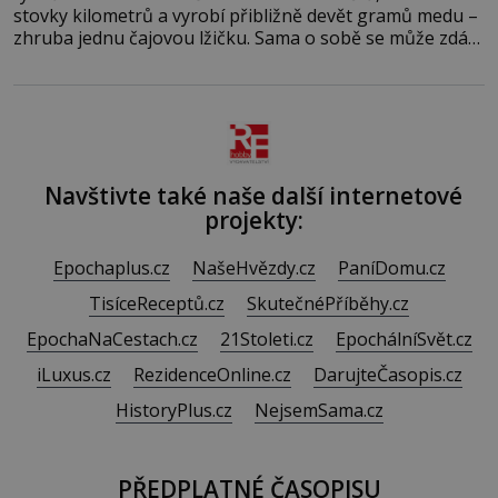
stovky kilometrů a vyrobí přibližně devět gramů medu –
zhruba jednu čajovou lžičku. Sama o sobě se může zdát
bezvýznamná. Teprve když se spojí s dalšími desítkami
tisíc příslušnic svého včelstva, vznikne jeden z
nejdokonalejších organismů
Navštivte také naše další internetové
projekty:
Epochaplus.cz
NašeHvězdy.cz
PaníDomu.cz
TisíceReceptů.cz
SkutečnéPříběhy.cz
EpochaNaCestach.cz
21Stoleti.cz
EpochálníSvět.cz
iLuxus.cz
RezidenceOnline.cz
DarujteČasopis.cz
HistoryPlus.cz
NejsemSama.cz
PŘEDPLATNÉ ČASOPISU