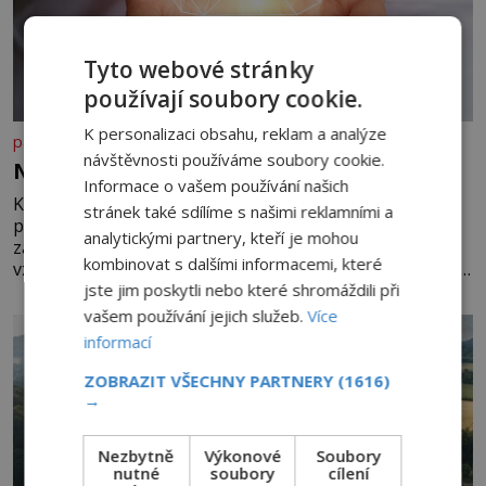
Tyto webové stránky
používají soubory cookie.
K personalizaci obsahu, reklam a analýze
panidomu.cz
návštěvnosti používáme soubory cookie.
Nedovolte mozku stárnout
Informace o vašem používání našich
Každý, komu je přes 25 let, by měl pravidelně
stránek také sdílíme s našimi reklamními a
procvičovat mozkové závity. V tomto období se totiž
analytickými partnery, kteří je mohou
začíná zhoršovat paměť. Možná máte problém
kombinovat s dalšími informacemi, které
vzpomenout si na jméno kolegy z práce. Nebo marně v
jste jim poskytli nebo které shromáždili při
paměti lovíte název knížky, kterou jste nedávno přečetli.
Je to opravdu tak, s věkem jako kdyby se paměť
vašem používání jejich služeb.
Více
rozhodla stávkovat. Cvičte
informací
ZOBRAZIT VŠECHNY PARTNERY
(1616)
→
Nezbytně
Výkonové
Soubory
nutné
soubory
cílení