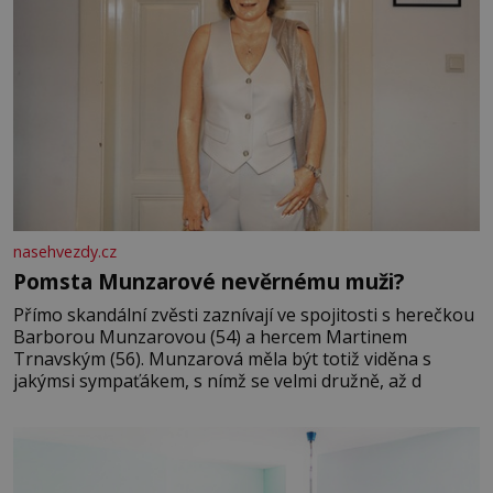
nasehvezdy.cz
Pomsta Munzarové nevěrnému muži?
Přímo skandální zvěsti zaznívají ve spojitosti s herečkou
Barborou Munzarovou (54) a hercem Martinem
Trnavským (56). Munzarová měla být totiž viděna s
jakýmsi sympaťákem, s nímž se velmi družně, až d