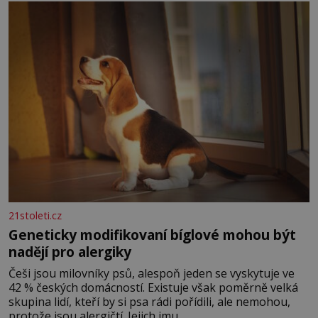
Ženy narozené ve znamení Berana, Lva a Střelce v sobě
nesou žár, odvahu a neutuchající elán. Vaše
21stoleti.cz
Geneticky modifikovaní bíglové mohou být
nadějí pro alergiky
Češi jsou milovníky psů, alespoň jeden se vyskytuje ve
42 % českých domácností. Existuje však poměrně velká
skupina lidí, kteří by si psa rádi pořídili, ale nemohou,
protože jsou alergičtí. Jejich imu