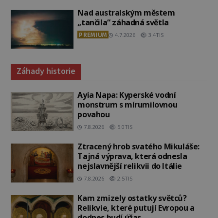
Nad australským městem
„tančila“ záhadná světla
PREMIUM
4.7.2026
3.4TIS
Záhady historie
Ayia Napa: Kyperské vodní
monstrum s mírumilovnou
povahou
7.8.2026
5.0TIS
Ztracený hrob svatého Mikuláše:
Tajná výprava, která odnesla
nejslavnější relikvii do Itálie
7.8.2026
2.5TIS
Kam zmizely ostatky světců?
Relikvie, které putují Evropou a
dodnes budí úžas