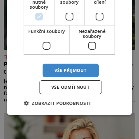
nutné
soubory
cílení
soubory
Funkční soubory
Nezařazené
soubory
epochanacestach.cz
Poznejte údolí Desné: od Dlouhých strání po
VŠE PŘIJMOUT
termální prameny
Jen málokteré místo v České republice nabízí tolik
rozmanitých zážitků na tak malém území jako údolí řeky
VŠE ODMÍTNOUT
Desné v srdci Jeseníků. Během jediného dne můžete
nahlédnout do útrob jedné z nejvýznamnějších vodních
ZOBRAZIT PODROBNOSTI
elektráren v Evropě, vydat se na horské hřebeny, projet
se na koloběžce a den zakončit poznáváním památek ve
Velkých Losinách nebo v termálním