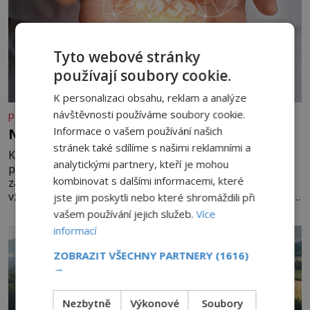
Tyto webové stránky
používají soubory cookie.
K personalizaci obsahu, reklam a analýze
návštěvnosti používáme soubory cookie.
panidomu.cz
Informace o vašem používání našich
Nedovolte mozku stárnout
stránek také sdílíme s našimi reklamními a
Každý, komu je přes 25 let, by měl pravidelně
analytickými partnery, kteří je mohou
procvičovat mozkové závity. V tomto období se totiž
kombinovat s dalšími informacemi, které
začíná zhoršovat paměť. Možná máte problém
vzpomenout si na jméno kolegy z práce. Nebo marně v
jste jim poskytli nebo které shromáždili při
paměti lovíte název knížky, kterou jste nedávno přečetli.
vašem používání jejich služeb.
Více
Je to opravdu tak, s věkem jako kdyby se paměť
informací
rozhodla stávkovat. Cvičte
ZOBRAZIT VŠECHNY PARTNERY
(1616)
→
Nezbytně
Výkonové
Soubory