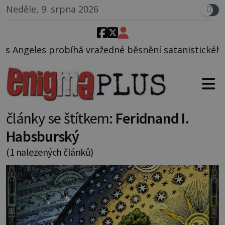
Neděle, 9. srpna 2026
íhá vražedné běsnění satanistického gangu vedenéh
články se štítkem:
Feridnand I.
Habsburský
(1 nalezených článků)