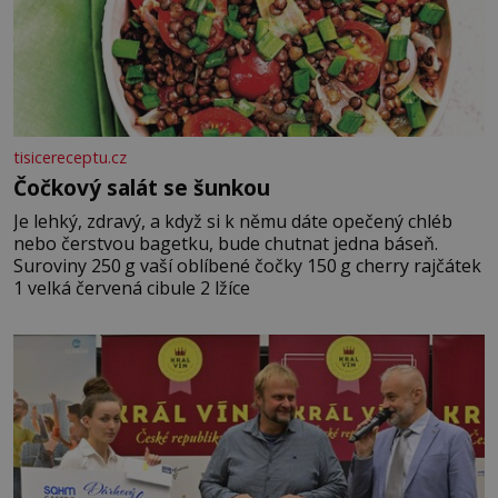
tisicereceptu.cz
Čočkový salát se šunkou
Je lehký, zdravý, a když si k němu dáte opečený chléb
nebo čerstvou bagetku, bude chutnat jedna báseň.
Suroviny 250 g vaší oblíbené čočky 150 g cherry rajčátek
1 velká červená cibule 2 lžíce