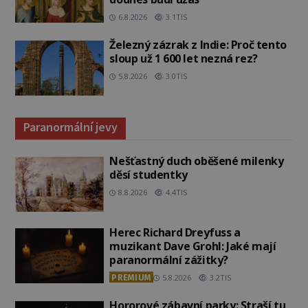
6.8.2026
3.1TIS
Železný zázrak z Indie: Proč tento
sloup už 1 600 let nezná rez?
5.8.2026
3.0TIS
Paranormální jevy
Nešťastný duch oběšené milenky
děsí studentky
8.8.2026
4.4TIS
Herec Richard Dreyfuss a
muzikant Dave Grohl: Jaké mají
paranormální zážitky?
PREMIUM
5.8.2026
3.2TIS
Hororové zábavní parky: Straší tu