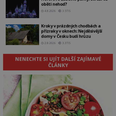
oběti nehod?
4.8.2026
3.5TIS
Kroky v prázdných chodbách a
přízraky v oknech: Nejděsivější
domy v Česku budí hrůzu
2.8.2026
3.3TIS
NENECHTE SI UJÍT DALŠÍ ZAJÍMAVÉ
ČLÁNKY