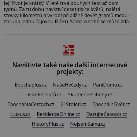
Její život je krátký. V létě trvá pouhých šest až osm
týdnů. Za tu dobu navštíví desetitisíce květů, nalétá
stovky kilometrů a vyrobí přibližně devět gramů medu –
zhruba jednu čajovou lžičku. Sama o sobě se může zdát
bezvýznamná. Teprve když se spojí s dalšími desítkami
tisíc příslušnic svého včelstva, vznikne jeden z
nejdokonalejších organismů
Navštivte také naše další internetové
projekty:
Epochaplus.cz
NašeHvězdy.cz
PaníDomu.cz
TisíceReceptů.cz
SkutečnéPříběhy.cz
EpochaNaCestach.cz
21Stoleti.cz
EpochálníSvět.cz
iLuxus.cz
RezidenceOnline.cz
DarujteČasopis.cz
HistoryPlus.cz
NejsemSama.cz