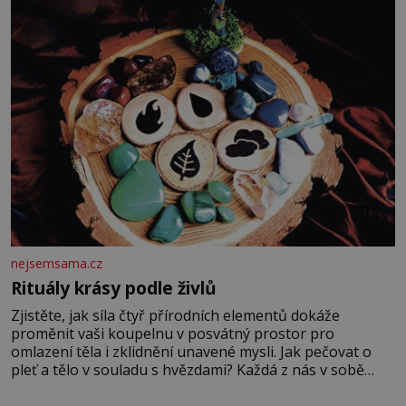
chce být knězem a
nejsemsama.cz
Rituály krásy podle živlů
Zjistěte, jak síla čtyř přírodních elementů dokáže
proměnit vaši koupelnu v posvátný prostor pro
omlazení těla i zklidnění unavené mysli. Jak pečovat o
pleť a tělo v souladu s hvězdami? Každá z nás v sobě
nese otisk vesmíru, který se projevuje nejen v naší
povaze, ale i v potřebách naší pokožky. Ohnivá znamení