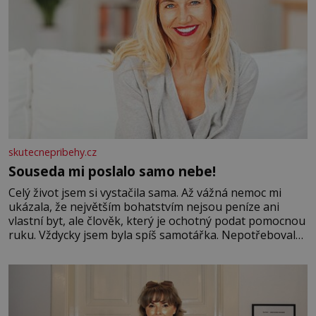
skutecnepribehy.cz
Souseda mi poslalo samo nebe!
Celý život jsem si vystačila sama. Až vážná nemoc mi
ukázala, že největším bohatstvím nejsou peníze ani
vlastní byt, ale člověk, který je ochotný podat pomocnou
ruku. Vždycky jsem byla spíš samotářka. Nepotřebovala
jsem kolem sebe partu kamarádek ani partnera. Stačily
mi knihy, práce a hlavně klid. Hned po studiích jsem
odešla z rodného města,