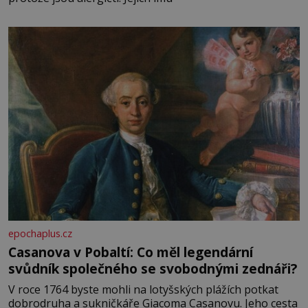
epochaplus.cz
Casanova v Pobaltí: Co měl legendární
svůdník společného se svobodnými zednáři?
V roce 1764 byste mohli na lotyšských plážích potkat
dobrodruha a sukničkáře Giacoma Casanovu. Jeho cesta