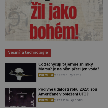
Vesmír a technologie
Co zachycují tajemné snímky
Marsu? Je na něm přeci jen voda?
PREMIUM
7.8.2026
2.3TIS
Podivné události roku 2023: Jsou
Američané v obležení UFO?
PREMIUM
27.7.2026
3.5TIS