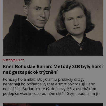
historyplus.cz
Kněz Bohuslav Burian: Metody StB byly horší
než gestapácké trýznění
Ponižují ho a mlátí. Do jídla mu přidávají drogy,
nenechají ho pořádně vyspat a smrtí vyhrožují i jeho
nejbližším. Burian kruté týrání nevydrží a estébákům
podepíše všechno, co po něm chtějí. Svým podpisem jim
potvrdí také to, že na něj během výslechů nikdo nevyvíjel
fyzický ani psychický nátlak. Syn brněnského řezníka