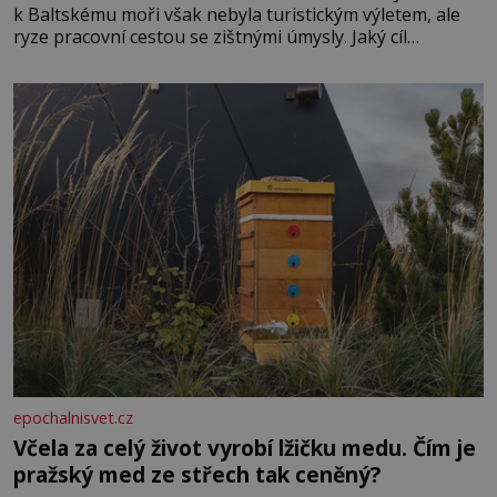
k Baltskému moři však nebyla turistickým výletem, ale
ryze pracovní cestou se zištnými úmysly. Jaký cíl
Casanova sledoval, když se například procházel uličkami
lotyšské Rigy? Casanova v Pobaltí kontaktoval tamní
zednářské lóže. Nebyl v této oblasti žádným nováčkem,
protože do zednářské
epochalnisvet.cz
Včela za celý život vyrobí lžičku medu. Čím je
pražský med ze střech tak ceněný?