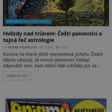
NÁBOŽENSTVÍ A OKULTISMUS
Hvězdy nad trůnem: Čeští panovníci a
tajná řeč astrologie
OD
HELENA STEJSKALOVÁ
3.7.2026
3.2TIS
Koruna na hlavě ještě neznamená jistotu. České
dějiny ukazují, že mnozí panovníci hledají
odpovědi tam, kam běžní lidé vzhlížejí jen za
jasných nocí – ke hvězdám. Astrologie není na
ZOBRAZIT VÍCE
středověkých a renesančních dvorech pouhou
kuriozitou. Představuje respektovanou nauku,
která ovlivňuje volbu korunovací, svateb, válek i
státních rozhodnutí. Jak velkou moc mají planety
nad českými králi a císaři?