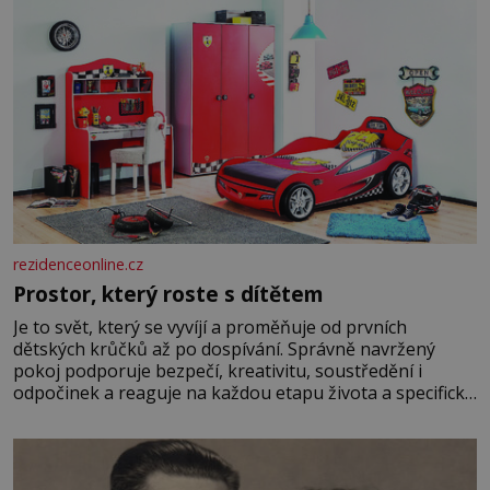
rezidenceonline.cz
Prostor, který roste s dítětem
Je to svět, který se vyvíjí a proměňuje od prvních
dětských krůčků až po dospívání. Správně navržený
pokoj podporuje bezpečí, kreativitu, soustředění i
odpočinek a reaguje na každou etapu života a specifické
potřeby dítěte. Pro nejmenší je klíčová jednoduchost,
měkkost a bezpečí, proto by pokoj miminka měl působit
především klidně a útulně. Předškolní věk je