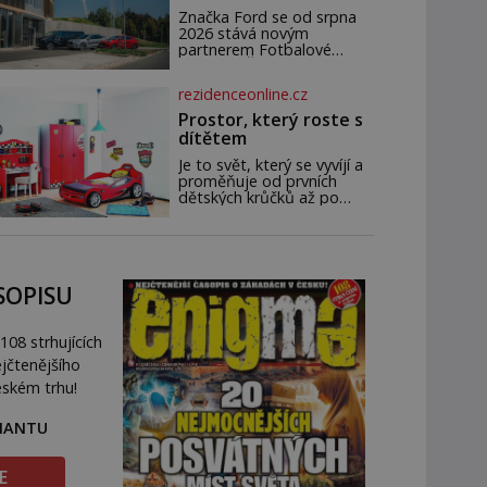
novým partnerem
Značka Ford se od srpna
FAČR
2026 stává novým
partnerem Fotbalové
asociace České republiky. V
rámci tříleté spolupráce
rezidenceonline.cz
zajistí mobilitu asociace,
reprezentačních týmů i
Prostor, který roste s
českého fotbalu v
dítětem
regionech. Partner
Je to svět, který se vyvíjí a
proměňuje od prvních
dětských krůčků až po
dospívání. Správně
navržený pokoj podporuje
bezpečí, kreativitu,
soustředění i odpočinek a
reaguje na každou etapu
SOPISU
života a specifické potřeby
dítěte. Pro nejmenší je
klíčová jednoduchost,
108 strhujících
měkkost a bezpečí, proto
by pokoj miminka měl
jčtenějšího
působit především klidně a
eském trhu!
útulně. Předškolní věk je
RIANTU
E