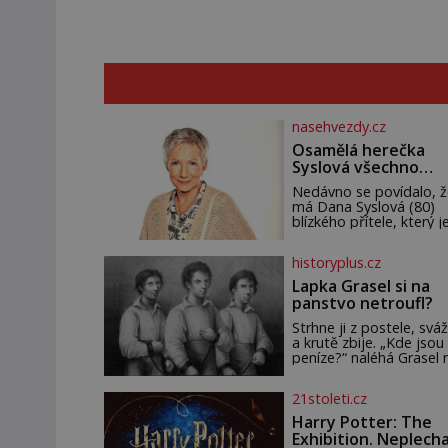
nasehvezdy.cz
Osamělá herečka
Syslová všechno
vzdala?
Nedávno se povídalo, ž
má Dana Syslová (80)
blízkého přítele, který je
oporou. Ale je to ještě
vůbec pravda? V
historyplus.cz
posledních dnech čím d
častěji mluví o svém
Lapka Grasel si na
odchodu. Dohnala ji snad
panstvo netroufl?
samota? Půs
Strhne ji z postele, sváž
a krutě zbije. „Kde jsou
peníze?“ naléhá Grasel 
starou švadlenku. Když
to neprozradí – ostatn
21stoleti.cz
ani nemůže, protože
žádné nemá, spokojí se
Harry Potter: The
lupič s několika měďáky
Exhibition. Neplech
štůčky látky. Zraněná ž