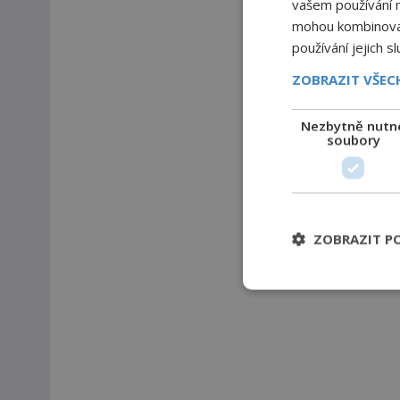
vašem používání na
mohou kombinovat 
používání jejich s
ZOBRAZIT VŠE
Nezbytně nutn
soubory
ZOBRAZIT P