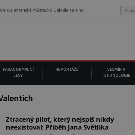
merické městečko Oakville se z nebe snáší podivná rosolovitá látk
PARANORMÁLNÍ
REPORTÁŽE
VESMÍR A
JEVY
TECHNOLOGIE
Valentich
Ztracený pilot, který nejspíš nikdy
neexistoval: Příběh Jana Světlíka