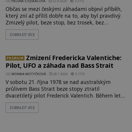
OD
HELENA STEJSKALOVÁ
22.4.2026
3.3TIS
Občas se mezi českými záhadami objeví příběh,
který zní až příliš dobře na to, aby byl pravdivý.
Zmizelý pilot, beze stop, bez trosek, bez
vysvětlení. Jenže právě tady začíná být tahle
ZOBRAZIT VÍCE
„záhada“ podezřele zajímavá, protože čím víc ji
zkoumáte, tím víc se rozpadá pod rukama.
Příběh o pilotovi Janu Světlíkovi se šíří hlavně
internetem a různými seznamy záhad. Scénář je
Zmizení Fredericka Valentiche:
PREMIUM
lákavý: zkušený český pilot
Pilot, UFO a záhada nad Bass Strait
OD
MONIKA MOTYČKOVÁ
28.1.2026
3.1TIS
V sobotu 21. října 1978 se nad australským
průlivem Bass Strait beze stopy ztratil
dvacetiletý pilot Frederick Valentich. Během letu
na King Island hlásil řízení letového provozu v
ZOBRAZIT VÍCE
Melbourne, že jeho letoun sleduje neznámý
objekt. Krátce poté popsal podivné chování
motoru a spojení přerušil silný rušivý zvuk.
Letadlo Cessna 182L ani tělo pilota nebyly nikdy