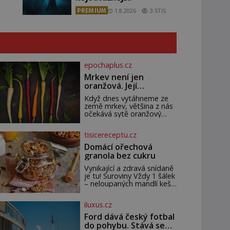
PREMIUM
1.8.2026
3.5TIS
epochaplus.cz
Mrkev není jen
oranžová. Její
neuvěřitelný příběh
Když dnes vytáhneme ze
začíná fialovou barvou
země mrkev, většina z nás
očekává sytě oranžový
kořen. Jenže po většinu své
historie je mrkev všechno
tisicereceptu.cz
možné, jen ne oranžová. Je
fialová, žlutá, bílá, někdy
Domácí ořechová
dokonce téměř černá. Až
granola bez cukru
díky stovkám let pečlivého
šlechtění se z ní stává
Vynikající a zdravá snídaně
zelenina, bez které si
je tu! Suroviny Vždy 1 šálek
českou zahradu ani
– neloupaných mandlí kešu
nedokážeme představit.
ořechů vlašských ořechů
Její příběh je
slunečnicových semínek
iluxus.cz
semínek dýně rozinek 3
šálky ovesných vloček 1
Ford dává český fotbal
lžíce mlet
do pohybu. Stává se