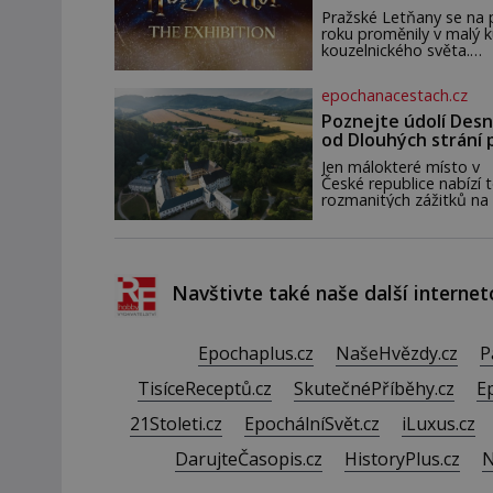
zahájena…
pár dní nato umírá. Je to
Pražské Letňany se na 
muž nebývale krutý. Je
roku proměnily v malý 
činy budí hrůzu ještě
kouzelnického světa.
dlouho po jeho smrti
Výstava Harry Potter™:
The Exhibition přivezla
epochanacestach.cz
Česka originální filmové
kostýmy a rekvizity,
Poznejte údolí Desn
Bradavice, Hagridovu c
od Dlouhých strání 
i uč
termální prameny
Jen málokteré místo v
České republice nabízí t
rozmanitých zážitků na
malém území jako údolí
řeky Desné v srdci
Jeseníků. Během jediné
dne můžete nahlédnou
do útrob jedné z
Navštivte také naše další internet
nejvýznamnějších vodní
elektráren v Evropě, vy
se na horské hřebeny,
projet se na koloběžce
Epochaplus.cz
NašeHvězdy.cz
P
den zakončit poznáván
památek ve Velkých
TisíceReceptů.cz
SkutečnéPříběhy.cz
E
Losinách nebo v termá
21Stoleti.cz
EpochálníSvět.cz
iLuxus.cz
DarujteČasopis.cz
HistoryPlus.cz
N