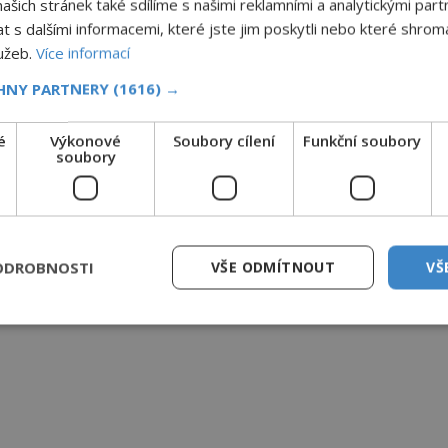
šich stránek také sdílíme s našimi reklamními a analytickými partn
s dalšími informacemi, které jste jim poskytli nebo které shromá
lužeb.
Více informací
CHNY PARTNERY
(1616) →
é
Výkonové
Soubory cílení
Funkční soubory
soubory
ODROBNOSTI
VŠE ODMÍTNOUT
VŠ