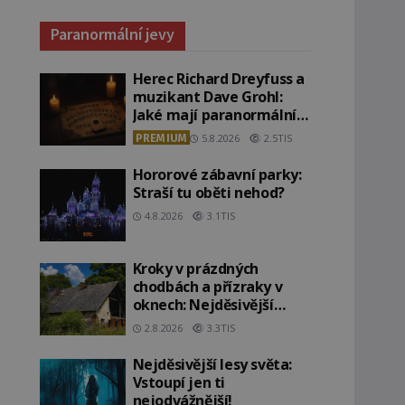
Paranormální jevy
Herec Richard Dreyfuss a
muzikant Dave Grohl:
Jaké mají paranormální
zážitky?
PREMIUM
5.8.2026
2.5TIS
Hororové zábavní parky:
Straší tu oběti nehod?
4.8.2026
3.1TIS
Kroky v prázdných
chodbách a přízraky v
oknech: Nejděsivější
domy v Česku budí hrůzu
2.8.2026
3.3TIS
Nejděsivější lesy světa:
Vstoupí jen ti
nejodvážnější!