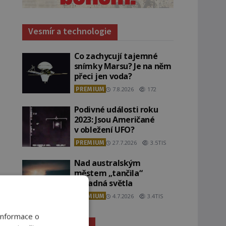
Vesmír a technologie
Co zachycují tajemné
snímky Marsu? Je na něm
přeci jen voda?
PREMIUM
7.8.2026
172
Podivné události roku
2023: Jsou Američané
v obležení UFO?
PREMIUM
27.7.2026
3.5TIS
Nad australským
městem „tančila“
záhadná světla
PREMIUM
4.7.2026
3.4TIS
Informace o
Záhady historie