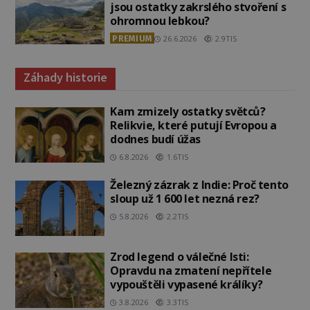
jsou ostatky zakrslého stvoření s
ohromnou lebkou?
PREMIUM
26.6.2026
2.9TIS
Záhady historie
Kam zmizely ostatky světců?
Relikvie, které putují Evropou a
dodnes budí úžas
6.8.2026
1.6TIS
Železný zázrak z Indie: Proč tento
sloup už 1 600 let nezná rez?
5.8.2026
2.2TIS
Zrod legend o válečné lsti:
Opravdu na zmatení nepřítele
vypouštěli vypasené králíky?
3.8.2026
3.3TIS