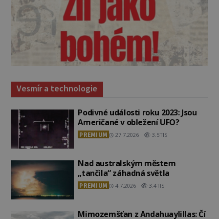
Vesmír a technologie
Podivné události roku 2023: Jsou
Američané v obležení UFO?
PREMIUM
27.7.2026
3.5TIS
Nad australským městem
„tančila“ záhadná světla
PREMIUM
4.7.2026
3.4TIS
Mimozemšťan z Andahuaylillas: Čí