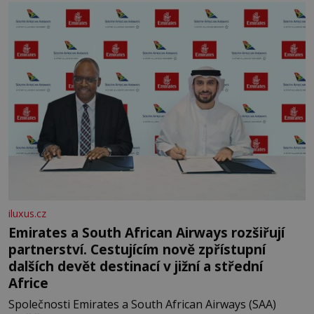
let. Většina lidí vnímá rákos jen jako obyčejnou kulisu
letního koupání. Stačí se však podívat
iluxus.cz
Emirates a South African Airways rozšiřují
partnerství. Cestujícím nově zpřístupní
dalších devět destinací v jižní a střední
Africe
Společnosti Emirates a South African Airways (SAA)