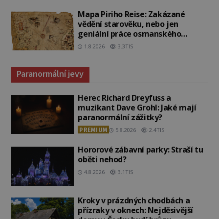
Mapa Piriho Reise: Zakázané
vědění starověku, nebo jen
geniální práce osmanského
admirála?
1.8.2026
3.3TIS
Paranormální jevy
Herec Richard Dreyfuss a
muzikant Dave Grohl: Jaké mají
paranormální zážitky?
PREMIUM
5.8.2026
2.4TIS
Hororové zábavní parky: Straší tu
oběti nehod?
4.8.2026
3.1TIS
Kroky v prázdných chodbách a
přízraky v oknech: Nejděsivější