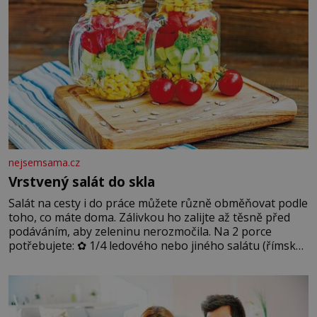
nejsemsama.cz
Vrstvený salát do skla
Salát na cesty i do práce můžete různě obměňovat podle
toho, co máte doma. Zálivkou ho zalijte až těsně před
podáváním, aby zeleninu nerozmočila. Na 2 porce
potřebujete: ✿ 1/4 ledového nebo jiného salátu (římský
salát, polníček…) ✿ 1 malá konzerva kukuřice ✿ ½
okurky ✿ 2 rajčata Zálivka: ✿ 4 lžíce olivového oleje ✿ 1
lžíci citronové šťávy ✿ ½ stroužku