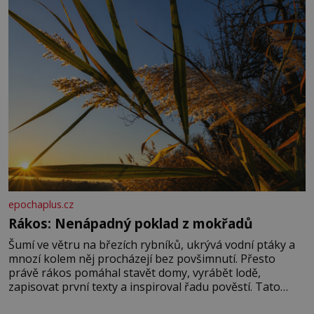
správné hospodaření
epochaplus.cz
Rákos: Nenápadný poklad z mokřadů
Šumí ve větru na březích rybníků, ukrývá vodní ptáky a
mnozí kolem něj procházejí bez povšimnutí. Přesto
právě rákos pomáhal stavět domy, vyrábět lodě,
zapisovat první texty a inspiroval řadu pověstí. Tato
skromná, ale užitečná rostlina provází člověka už tisíce