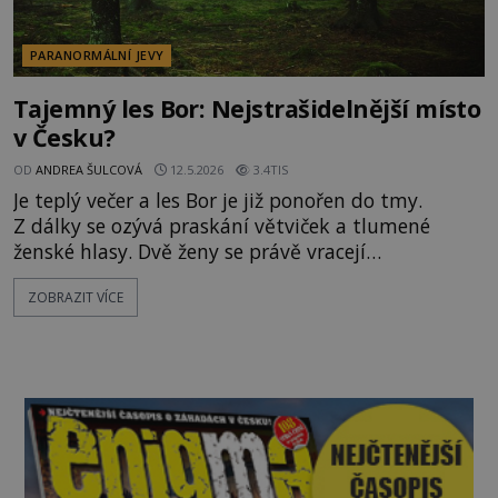
PARANORMÁLNÍ JEVY
Tajemný les Bor: Nejstrašidelnější místo
v Česku?
OD
ANDREA ŠULCOVÁ
12.5.2026
3.4TIS
Je teplý večer a les Bor je již ponořen do tmy.
Z dálky se ozývá praskání větviček a tlumené
ženské hlasy. Dvě ženy se právě vracejí
z budějovického kina domů do Branišova a
ZOBRAZIT VÍCE
vcházejí do lesa. Najednou však jejich kroky
znejistí. Padá na ně totiž podivná tísnivá
atmosféra. Rozmýšlí se, jestli se raději mají vrátit,
když vtom se zavlní větve keře rostoucíh