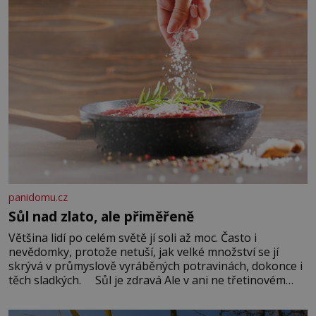
panidomu.cz
Sůl nad zlato, ale přiměřeně
Většina lidí po celém světě jí soli až moc. Často i
nevědomky, protože netuší, jak velké množství se jí
skrývá v průmyslově vyráběných potravinách, dokonce i
těch sladkých. Sůl je zdravá Ale v ani ne třetinovém
množství, než je pro většinu populace běžné. Její
základní složky– sodík a chlór – jsou zásadní pro