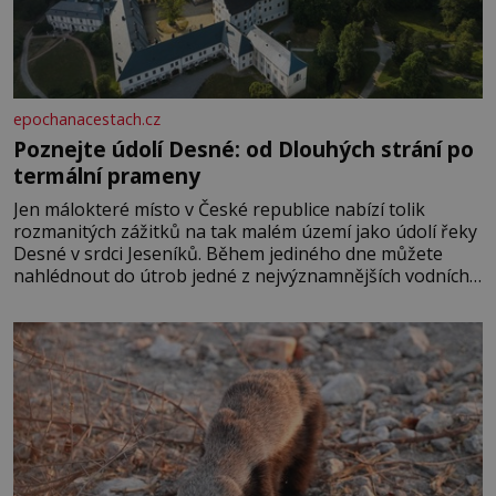
epochanacestach.cz
Poznejte údolí Desné: od Dlouhých strání po
termální prameny
Jen málokteré místo v České republice nabízí tolik
rozmanitých zážitků na tak malém území jako údolí řeky
Desné v srdci Jeseníků. Během jediného dne můžete
nahlédnout do útrob jedné z nejvýznamnějších vodních
elektráren v Evropě, vydat se na horské hřebeny, projet
se na koloběžce a den zakončit poznáváním památek ve
Velkých Losinách nebo v termálním