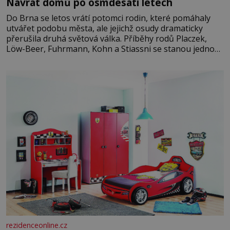
Návrat domů po osmdesáti letech
Do Brna se letos vrátí potomci rodin, které pomáhaly
utvářet podobu města, ale jejichž osudy dramaticky
přerušila druhá světová válka. Příběhy rodů Placzek,
Löw-Beer, Fuhrmann, Kohn a Stiassni se stanou jednou
z hlavních dramaturgických linií festivalu židovské
kultury ŠTETL FEST 2026. Některé návraty nejsou
jednoduché. Místa, která si člověk pamatuje z rodinných
vyprávění, už dávno
rezidenceonline.cz