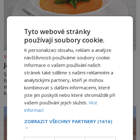
Tyto webové stránky
používají soubory cookie.
K personalizaci obsahu, reklam a analýze
tisicereceptu.cz
návštěvnosti používáme soubory cookie.
Jahodovo-melounová polévka
Informace o vašem používání našich
stránek také sdílíme s našimi reklamními a
Studené ovocné polévky jsou ideálním osvěžením pro
analytickými partnery, kteří je mohou
horké dny. Potřebujete 200 g jahod 600 g žlutého
melounu 100 ml sladkého dezertního vína 50 g cukru
kombinovat s dalšími informacemi, které
krystal 1 lžíci medu 200 g zakysané sm
jste jim poskytli nebo které shromáždili při
vašem používání jejich služeb.
Více
informací
ZOBRAZIT VŠECHNY PARTNERY
(1616)
→