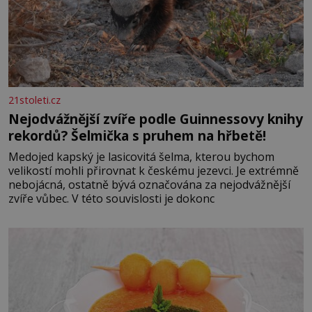
21stoleti.cz
Nejodvážnější zvíře podle Guinnessovy knihy
rekordů? Šelmička s pruhem na hřbetě!
Medojed kapský je lasicovitá šelma, kterou bychom
velikostí mohli přirovnat k českému jezevci. Je extrémně
nebojácná, ostatně bývá označována za nejodvážnější
zvíře vůbec. V této souvislosti je dokonc