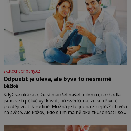
skutecnepribehy.cz
Odpustit je úleva, ale bývá to nesmírně
těžké
Když se ukázalo, že si manžel našel milenku, rozhodla
jsem se trpělivě vyčkávat, přesvědčena, že se dříve či
později vrátí k rodině. Možná je to jedna z nejtěžších věcí
na světě. Ale každý, kdo s tím má nějaké zkušenosti, se
zapřísahá, že pokud odpustíte, znatelně se vám uleví.
Když se ke mně doneslo, že si manžel pořídil milenku,