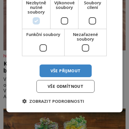
Nezbytně
Výkonové
Soubory
nutné
soubory
cílení
soubory
Funkční soubory
Nezařazené
soubory
historyplus.cz
Kde se v čínské poušti vzali modroocí
blonďáci?
VŠE PŘIJMOUT
V poušti Taklamakan byla koncem minulého století
objevena stovka hrobů s téměř netknutými mumiemi.
VŠE ODMÍTNOUT
Všichni mrtví byli pohřbeni s úctou a četnými milodary.
Asi nejvíc přitom vědce zaujal hrob tříměsíčního
ZOBRAZIT PODROBNOSTI
chlapečka s modrou filcovou čapkou, z níž se draly
blonďaté vlásky. Fakt, že jsou těla dávných lidí nesmírně
dobře zachovalá, přičítají odborníci zdejším klimatickým
podmínkám. Sucho, prosolené písky a extrémně