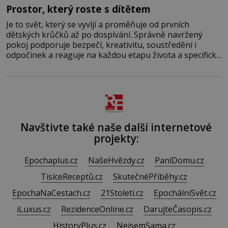
Prostor, který roste s dítětem
Je to svět, který se vyvíjí a proměňuje od prvních
dětských krůčků až po dospívání. Správně navržený
pokoj podporuje bezpečí, kreativitu, soustředění i
odpočinek a reaguje na každou etapu života a specifické
potřeby dítěte. Pro nejmenší je klíčová jednoduchost,
měkkost a bezpečí, proto by pokoj miminka měl působit
především klidně a útulně. Předškolní věk je
Navštivte také naše další internetové
projekty:
Epochaplus.cz
NašeHvězdy.cz
PaníDomu.cz
TisíceReceptů.cz
SkutečnéPříběhy.cz
EpochaNaCestach.cz
21Stoleti.cz
EpochálníSvět.cz
iLuxus.cz
RezidenceOnline.cz
DarujteČasopis.cz
HistoryPlus.cz
NejsemSama.cz