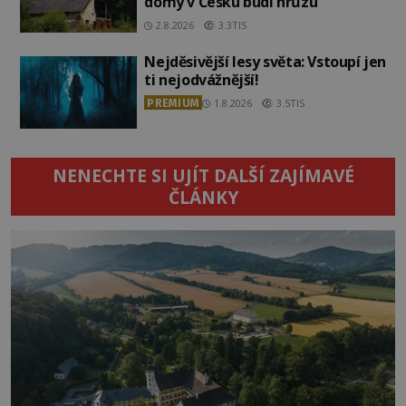
domy v Česku budí hrůzu
2.8.2026
3.3TIS
Nejděsivější lesy světa: Vstoupí jen
ti nejodvážnější!
PREMIUM
1.8.2026
3.5TIS
NENECHTE SI UJÍT DALŠÍ ZAJÍMAVÉ
ČLÁNKY