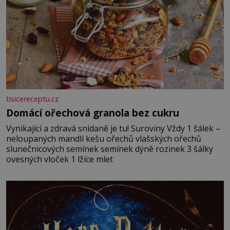
tisicereceptu.cz
Domácí ořechová granola bez cukru
Vynikající a zdravá snídaně je tu! Suroviny Vždy 1 šálek –
neloupaných mandlí kešu ořechů vlašských ořechů
slunečnicových semínek semínek dýně rozinek 3 šálky
ovesných vloček 1 lžíce mlet