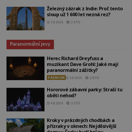
Železný zázrak z Indie: Proč tento
sloup už 1 600 let nezná rez?
5.8.2026
2.6TIS
Paranormální jevy
Herec Richard Dreyfuss a
muzikant Dave Grohl: Jaké mají
paranormální zážitky?
PREMIUM
5.8.2026
2.8TIS
Hororové zábavní parky: Straší tu
oběti nehod?
4.8.2026
3.3TIS
Kroky v prázdných chodbách a
přízraky v oknech: Nejděsivější