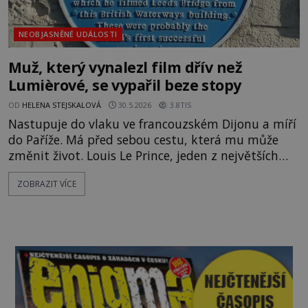
NEOBJASNĚNÉ UDÁLOSTI
Muž, který vynalezl film dřív než
Lumièrové, se vypařil beze stopy
OD
HELENA STEJSKALOVÁ
30.5.2026
3.8TIS
Nastupuje do vlaku ve francouzském Dijonu a míří
do Paříže. Má před sebou cestu, která mu může
změnit život. Louis Le Prince, jeden z největších
průkopníků filmu, se chystá představit světu svůj
ZOBRAZIT VÍCE
revoluční vynález, pohyblivé obrázky. Jenže do
cílové stanice nikdy nedorazí. Po muži, kterého
dnes mnozí označují za skutečného otce
kinematografie, se roku 1890 doslova slehne zem.
Patří mezi největší