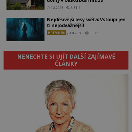
domy v Česku budí hrůzu
2.8.2026
3.3TIS
Nejděsivější lesy světa: Vstoupí jen
ti nejodvážnější!
PREMIUM
1.8.2026
3.5TIS
NENECHTE SI UJÍT DALŠÍ ZAJÍMAVÉ
ČLÁNKY