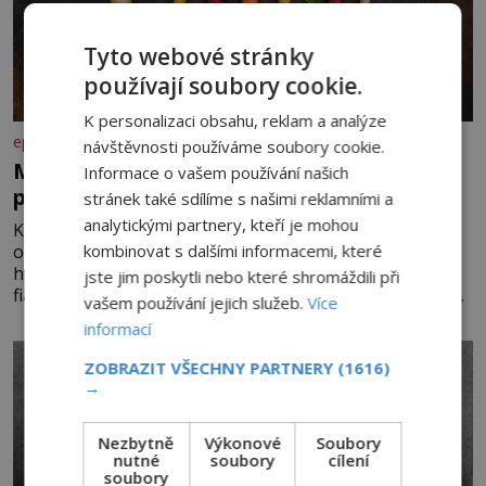
Tyto webové stránky
používají soubory cookie.
K personalizaci obsahu, reklam a analýze
epochaplus.cz
návštěvnosti používáme soubory cookie.
Mrkev není jen oranžová. Její neuvěřitelný
Informace o vašem používání našich
příběh začíná fialovou barvou
stránek také sdílíme s našimi reklamními a
analytickými partnery, kteří je mohou
Když dnes vytáhneme ze země mrkev, většina z nás
kombinovat s dalšími informacemi, které
očekává sytě oranžový kořen. Jenže po většinu své
historie je mrkev všechno možné, jen ne oranžová. Je
jste jim poskytli nebo které shromáždili při
fialová, žlutá, bílá, někdy dokonce téměř černá. Až díky
vašem používání jejich služeb.
Více
stovkám let pečlivého šlechtění se z ní stává zelenina,
informací
bez které si českou zahradu ani nedokážeme představit.
Její příběh je
ZOBRAZIT VŠECHNY PARTNERY
(1616)
→
Nezbytně
Výkonové
Soubory
nutné
soubory
cílení
soubory