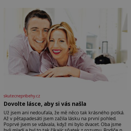
elektráren v Evropě, vydat se na horské hřebeny, projet
se na koloběžce a den zakončit poznáváním památek ve
Velkých Losinách nebo v termálním
skutecnepribehy.cz
Dovolte lásce, aby si vás našla
Už jsem ani nedoufala, že mě něco tak krásného potká.
Až v pětapadesáti jsem zažila lásku na první pohled.
Poprvé jsem se vdávala, když mi bylo dvacet. Oba jsme
byli mladí a byl to tak říkajíc sňatek z rozumu. Rodiče nás