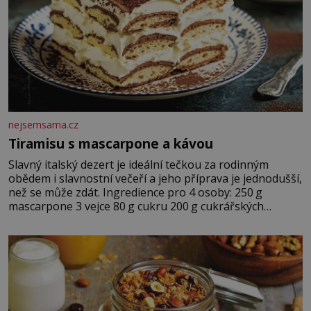
nejsemsama.cz
Tiramisu s mascarpone a kávou
Slavný italský dezert je ideální tečkou za rodinným
obědem i slavnostní večeří a jeho příprava je jednodušší,
než se může zdát. Ingredience pro 4 osoby: 250 g
mascarpone 3 vejce 80 g cukru 200 g cukrářských
piškotů 250 ml silné kávy 2 lžíce amaretta kakao na
posypání Postup: Oddělte žloutky od bílků. Žloutky
vyšlehejte s cukrem do světlé pěny a postupně do nich
vmíchejte mascarpone, aby vznikl hladký