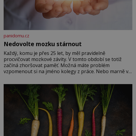
panidomu.cz
Nedovolte mozku stárnout
Každý, komu je přes 25 let, by měl pravidelně
procvičovat mozkové závity. V tomto období se totiž
začíná zhoršovat paměť. Možná máte problém
vzpomenout si na jméno kolegy z práce. Nebo marně v
paměti lovíte název knížky, kterou jste nedávno přečetli.
Je to opravdu tak, s věkem jako kdyby se paměť
rozhodla stávkovat. Cvičte