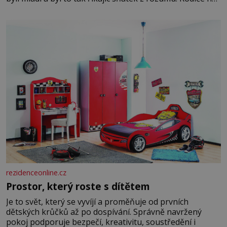
dali dohromady, Toník byl dobře zaopatřený mladý muž.
Manželství nám oběma moc nesvědčilo, brzy jsme zjistili,
že
rezidenceonline.cz
Prostor, který roste s dítětem
Je to svět, který se vyvíjí a proměňuje od prvních
dětských krůčků až po dospívání. Správně navržený
pokoj podporuje bezpečí, kreativitu, soustředění i