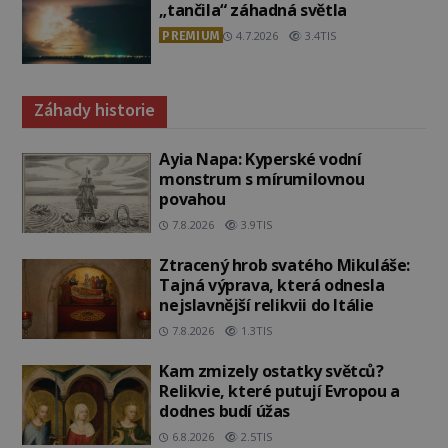
„tančila“ záhadná světla
PREMIUM
4.7.2026
3.4TIS
Záhady historie
Ayia Napa: Kyperské vodní
monstrum s mírumilovnou
povahou
7.8.2026
3.9TIS
Ztracený hrob svatého Mikuláše:
Tajná výprava, která odnesla
nejslavnější relikvii do Itálie
7.8.2026
1.3TIS
Kam zmizely ostatky světců?
Relikvie, které putují Evropou a
dodnes budí úžas
6.8.2026
2.5TIS