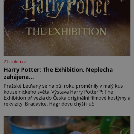
21stoleti.cz
Harry Potter: The Exhibition. Neplecha
zahájena…
Pražské Letňany se na půl roku proměnily v malý kus
kouzelnického světa. Výstava Harry Potter™: The
Exhibition přivezla do Česka originální filmové kostýmy a
rekvizity, Bradavice, Hagridovu chýši i uč