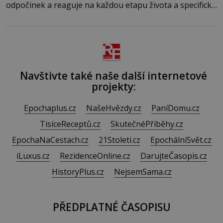
odpočinek a reaguje na každou etapu života a specifické
potřeby dítěte. Pro nejmenší je klíčová jednoduchost,
měkkost a bezpečí, proto by pokoj miminka měl působit
především klidně a útulně. Předškolní věk je
Navštivte také naše další internetové
projekty:
Epochaplus.cz
NašeHvězdy.cz
PaníDomu.cz
TisíceReceptů.cz
SkutečnéPříběhy.cz
EpochaNaCestach.cz
21Stoleti.cz
EpochálníSvět.cz
iLuxus.cz
RezidenceOnline.cz
DarujteČasopis.cz
HistoryPlus.cz
NejsemSama.cz
PŘEDPLATNÉ ČASOPISU