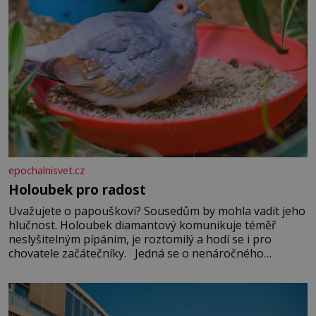
epochalnisvet.cz
Holoubek pro radost
Uvažujete o papouškovi? Sousedům by mohla vadit jeho
hlučnost. Holoubek diamantový komunikuje téměř
neslyšitelným pípáním, je roztomilý a hodí se i pro
chovatele začátečníky. Jedná se o nenáročného
klidného ptáčka, který většinu dne jen posedává. Hodně
času tráví na zemi, kde sbírá zbytky semínek Jeho
domovinou je prakticky celá Austrálie s výjimkou
pobřežní oblasti.