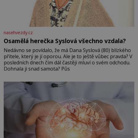
nasehvezdy.cz
Osamělá herečka Syslová všechno vzdala?
Nedávno se povídalo, že má Dana Syslová (80) blízkého
přítele, který je jí oporou. Ale je to ještě vůbec pravda? V
posledních dnech čím dál častěji mluví o svém odchodu.
Dohnala ji snad samota? Půs