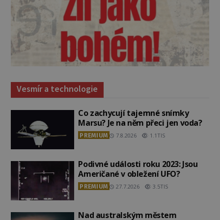
Vesmír a technologie
Co zachycují tajemné snímky
Marsu? Je na něm přeci jen voda?
PREMIUM
7.8.2026
1.1TIS
Podivné události roku 2023: Jsou
Američané v obležení UFO?
PREMIUM
27.7.2026
3.5TIS
Nad australským městem