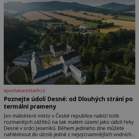
epochanacestach.cz
Poznejte údolí Desné: od Dlouhých strání po
termální prameny
Jen málokteré místo v České republice nabízí tolik
rozmanitých zážitků na tak malém území jako údolí řeky
Desné v srdci Jeseníků. Během jediného dne můžete
nahlédnout do útrob jedné z nejvýznamnějších vodních