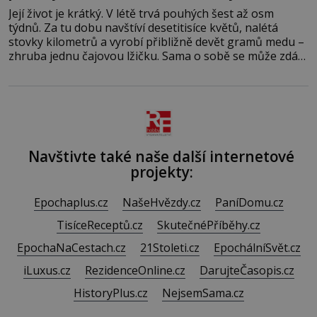
Její život je krátký. V létě trvá pouhých šest až osm
týdnů. Za tu dobu navštíví desetitisíce květů, nalétá
stovky kilometrů a vyrobí přibližně devět gramů medu –
zhruba jednu čajovou lžičku. Sama o sobě se může zdát
bezvýznamná. Teprve když se spojí s dalšími desítkami
tisíc příslušnic svého včelstva, vznikne jeden z
nejdokonalejších organismů
Navštivte také naše další internetové
projekty:
Epochaplus.cz
NašeHvězdy.cz
PaníDomu.cz
TisíceReceptů.cz
SkutečnéPříběhy.cz
EpochaNaCestach.cz
21Stoleti.cz
EpochálníSvět.cz
iLuxus.cz
RezidenceOnline.cz
DarujteČasopis.cz
HistoryPlus.cz
NejsemSama.cz