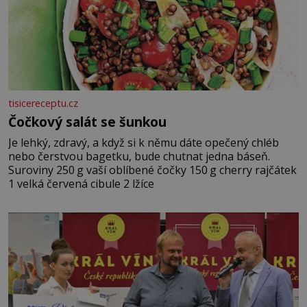
tisicereceptu.cz
Čočkový salát se šunkou
Je lehký, zdravý, a když si k němu dáte opečený chléb
nebo čerstvou bagetku, bude chutnat jedna báseň.
Suroviny 250 g vaší oblíbené čočky 150 g cherry rajčátek
1 velká červená cibule 2 lžíce