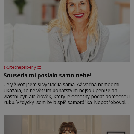
skutecnepribehy.cz
Souseda mi poslalo samo nebe!
Celý život jsem si vystačila sama. Až vážná nemoc mi
ukázala, že největším bohatstvím nejsou peníze ani
vlastní byt, ale člověk, který je ochotný podat pomocnou
ruku. Vždycky jsem byla spíš samotářka. Nepotřebovala
jsem kolem sebe partu kamarádek ani partnera. Stačily
mi knihy, práce a hlavně klid. Hned po studiích jsem
odešla z rodného města,