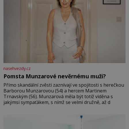
nasehvezdy.cz
Pomsta Munzarové nevěrnému muži?
Přímo skandální zvěsti zaznívají ve spojitosti s herečkou
Barborou Munzarovou (54) a hercem Martinem
Trnavským (56). Munzarová měla být totiž viděna s
jakýmsi sympaťákem, s nímž se velmi družně, až d