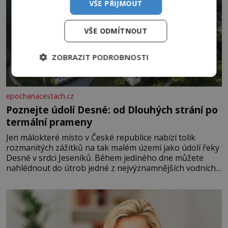
VŠE PŘIJMOUT
VŠE ODMÍTNOUT
ZOBRAZIT PODROBNOSTI
epochanacestach.cz
Poznejte údolí Desné: od Dlouhých strání po
termální prameny
Jen málokteré místo v České republice nabízí tolik
rozmanitých zážitků na tak malém území jako údolí řeky
Desné v srdci Jeseníků. Během jediného dne můžete
nahlédnout do útrob jedné z nejvýznamnějších vodních
elektráren v Evropě, vydat se na horské hřebeny, projet
se na koloběžce a den zakončit poznáváním památek ve
Velkých Losinách nebo v termálním