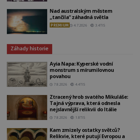
Nad australským městem
„tančila“ záhadná světla
PREMIUM
4.7.2026
3.4TIS
Záhady historie
Ayia Napa: Kyperské vodní
monstrum s mírumilovnou
povahou
7.8.2026
4.4TIS
Ztracený hrob svatého Mikuláše:
Tajná výprava, která odnesla
nejslavnější relikvii do Itálie
7.8.2026
1.8TIS
Kam zmizely ostatky světců?
Relikvie, které putují Evropou a