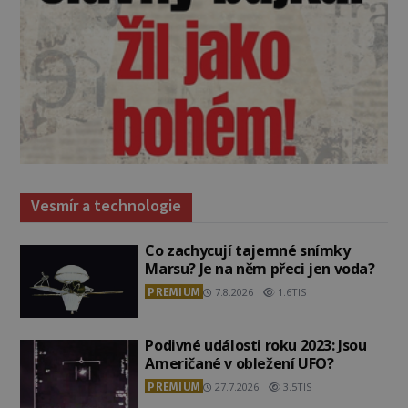
Vesmír a technologie
Co zachycují tajemné snímky
Marsu? Je na něm přeci jen voda?
PREMIUM
7.8.2026
1.6TIS
Podivné události roku 2023: Jsou
Američané v obležení UFO?
PREMIUM
27.7.2026
3.5TIS