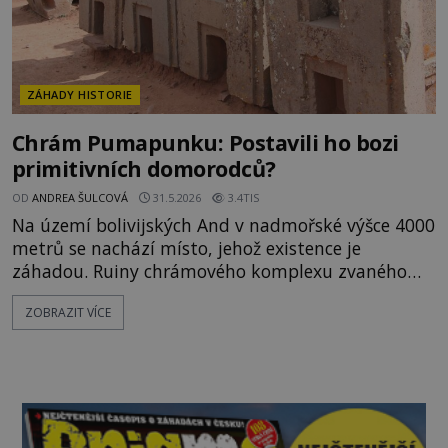
ZÁHADY HISTORIE
Chrám Pumapunku: Postavili ho bozi
primitivních domorodců?
OD
ANDREA ŠULCOVÁ
31.5.2026
3.4TIS
Na území bolivijských And v nadmořské výšce 4000
metrů se nachází místo, jehož existence je
záhadou. Ruiny chrámového komplexu zvaného
Pumapunku jsou tvořeny kamennými bloky tak
ZOBRAZIT VÍCE
inženýrsky přesných tvarů, jako by byly
opracovány moderní technologií. Staré jsou však
údajně až 15 000 let! Kdo před takovou dobou
dokázal něco takového vyrobit? Popadaný chrámo