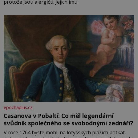
protože jsou alergičtí. Jejich imu
epochaplus.cz
Casanova v Pobaltí: Co měl legendární
svůdník společného se svobodnými zednáři?
V roce 1764 byste mohli na lotyšských plážích potkat