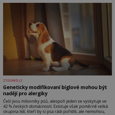
povaze, ale i v potřebách naší pokožky. Ohnivá znamení
Ženy narozené ve znamení Berana, Lva a Střelce v sobě
nesou žár, odvahu a neutuchající elán. Vaše
21stoleti.cz
Geneticky modifikovaní bíglové mohou být
nadějí pro alergiky
Češi jsou milovníky psů, alespoň jeden se vyskytuje ve
42 % českých domácností. Existuje však poměrně velká
skupina lidí, kteří by si psa rádi pořídili, ale nemohou,