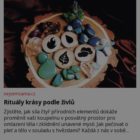
chce být knězem a
nejsemsama.cz
Rituály krásy podle živlů
Zjistěte, jak síla čtyř přírodních elementů dokáže
proměnit vaši koupelnu v posvátný prostor pro
omlazení těla i zklidnění unavené mysli. Jak pečovat o
pleť a tělo v souladu s hvězdami? Každá z nás v sobě
nese otisk vesmíru, který se projevuje nejen v naší