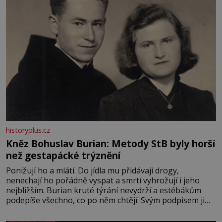
historyplus.cz
Kněz Bohuslav Burian: Metody StB byly horší
než gestapácké trýznění
Ponižují ho a mlátí. Do jídla mu přidávají drogy,
nenechají ho pořádně vyspat a smrtí vyhrožují i jeho
nejbližším. Burian kruté týrání nevydrží a estébákům
podepíše všechno, co po něm chtějí. Svým podpisem jim
potvrdí také to, že na něj během výslechů nikdo nevyvíjel
fyzický ani psychický nátlak. Syn brněnského řezníka