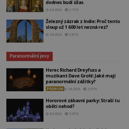
dodnes budí úžas
6.8.2026
2.7TIS
Železný zázrak z Indie: Proč tento
sloup už 1 600 let nezná rez?
5.8.2026
2.8TIS
Paranormální jevy
Herec Richard Dreyfuss a
muzikant Dave Grohl: Jaké mají
paranormální zážitky?
PREMIUM
5.8.2026
2.9TIS
Hororové zábavní parky: Straší tu
oběti nehod?
4.8.2026
3.4TIS