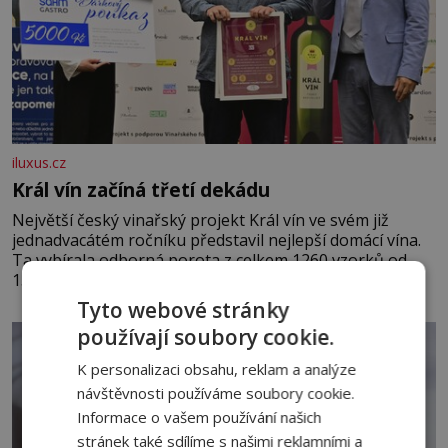
iluxus.cz
Král vín začíná třetí dekádu
Největší český vinařský projekt Král vín ve svém již
jednadvacátém ročníku představil nejlepší domácí vína.
Ta vybírala odborná porota z celkem 1260 vzorků od
157 vinařů. Král vín, který se – i pře
Tyto webové stránky
používají soubory cookie.
K personalizaci obsahu, reklam a analýze
návštěvnosti používáme soubory cookie.
Informace o vašem používání našich
stránek také sdílíme s našimi reklamními a