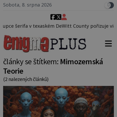
Sobota, 8. srpna 2026
v texaském DeWitt County pořizuje video, na kterém
články se štítkem:
Mimozemská
Teorie
(2 nalezených článků)