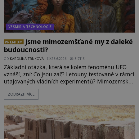
VESMÍR A TECHNOLOGIE
Jsme mimozemšťané my z daleké
PREMIUM
budoucnosti?
OD
KAROLÍNA TRNKOVÁ
25.6.2026
3.7TIS
Základní otázka, která se kolem fenoménu UFO
vznáší, zní: Co jsou zač? Letouny testované v rámci
utajovaných vládních experimentů? Mimozemské
vesmírné lodě plnící na Zemi nám neznámý úkol?
ZOBRAZIT VÍCE
Skokani mezi dimenzemi, putující po mostech
skrze reality do paralelních světů? O všech těchto
možnostech již desítky let vzrušeně diskutují
vědci, ufologo