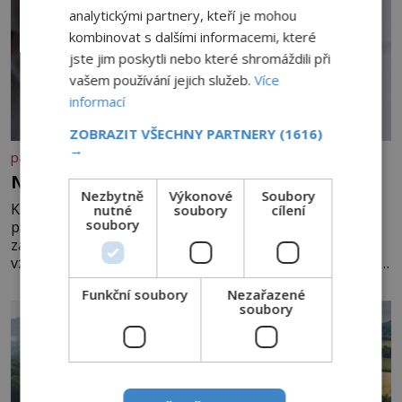
analytickými partnery, kteří je mohou
kombinovat s dalšími informacemi, které
jste jim poskytli nebo které shromáždili při
vašem používání jejich služeb.
Více
informací
ZOBRAZIT VŠECHNY PARTNERY
(1616)
→
panidomu.cz
Nedovolte mozku stárnout
Nezbytně
Výkonové
Soubory
Každý, komu je přes 25 let, by měl pravidelně
nutné
soubory
cílení
soubory
procvičovat mozkové závity. V tomto období se totiž
začíná zhoršovat paměť. Možná máte problém
vzpomenout si na jméno kolegy z práce. Nebo marně v
paměti lovíte název knížky, kterou jste nedávno přečetli.
Funkční soubory
Nezařazené
Je to opravdu tak, s věkem jako kdyby se paměť
soubory
rozhodla stávkovat. Cvičte