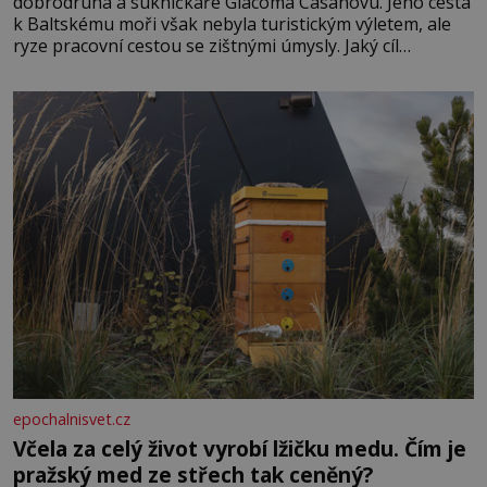
dobrodruha a sukničkáře Giacoma Casanovu. Jeho cesta
k Baltskému moři však nebyla turistickým výletem, ale
ryze pracovní cestou se zištnými úmysly. Jaký cíl
Casanova sledoval, když se například procházel uličkami
lotyšské Rigy? Casanova v Pobaltí kontaktoval tamní
zednářské lóže. Nebyl v této oblasti žádným nováčkem,
protože do zednářské
epochalnisvet.cz
Včela za celý život vyrobí lžičku medu. Čím je
pražský med ze střech tak ceněný?