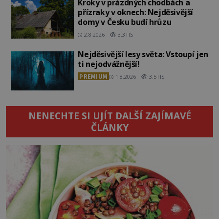
Kroky v prázdných chodbách a
přízraky v oknech: Nejděsivější
domy v Česku budí hrůzu
2.8.2026
3.3TIS
Nejděsivější lesy světa: Vstoupí jen
ti nejodvážnější!
PREMIUM
1.8.2026
3.5TIS
NENECHTE SI UJÍT DALŠÍ ZAJÍMAVÉ
ČLÁNKY