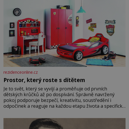
rezidenceonline.cz
Prostor, který roste s dítětem
Je to svět, který se vyvíjí a proměňuje od prvních
dětských krůčků až po dospívání. Správně navržený
pokoj podporuje bezpečí, kreativitu, soustředění i
odpočinek a reaguje na každou etapu života a specifické
potřeby dítěte. Pro nejmenší je klíčová jednoduchost,
měkkost a bezpečí, proto by pokoj miminka měl působit
především klidně a útulně. Předškolní věk je