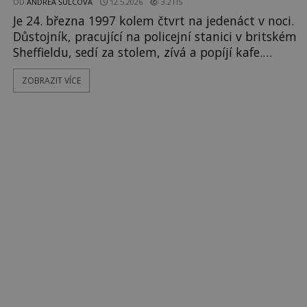
OD
ANDREA ŠULCOVÁ
12.5.2026
3.2TIS
Je 24. března 1997 kolem čtvrt na jedenáct v noci.
Důstojník, pracující na policejní stanici v britském
Sheffieldu, sedí za stolem, zívá a popíjí kafe.
Zazvoní telefon. Důstojník ho zvedne. Z druhé
ZOBRAZIT VÍCE
strany se ozve mužský hlas: „V rašeliništi Howden
Moor jsem viděl havarovat letadlo. Letělo nízko
nad zemí. Pak zmizelo za obzorem a následoval
obrovský výbuc