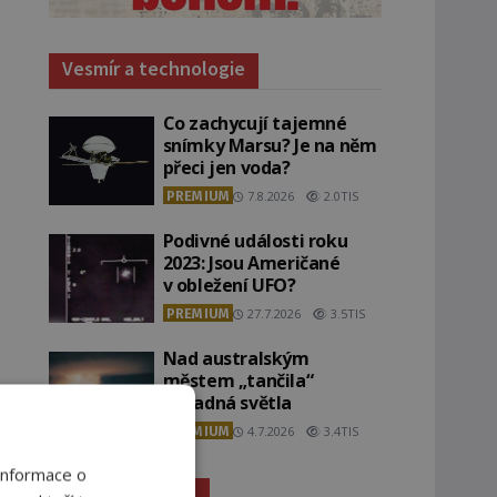
Vesmír a technologie
Co zachycují tajemné
snímky Marsu? Je na něm
přeci jen voda?
PREMIUM
7.8.2026
2.0TIS
Podivné události roku
2023: Jsou Američané
v obležení UFO?
PREMIUM
27.7.2026
3.5TIS
Nad australským
městem „tančila“
záhadná světla
PREMIUM
4.7.2026
3.4TIS
Informace o
Záhady historie