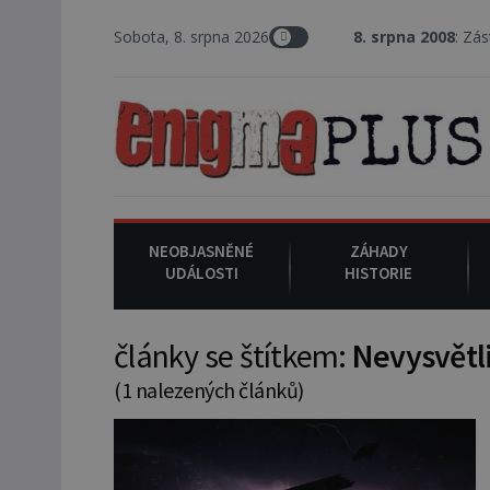
Sobota, 8. srpna 2026
8. srpna 2008
: Zástupce šeri
NEOBJASNĚNÉ
ZÁHADY
UDÁLOSTI
HISTORIE
články se štítkem:
Nevysvětli
(1 nalezených článků)