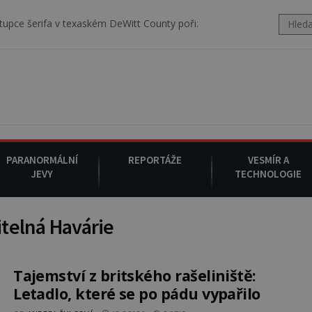
fa v texaském DeWitt County pořizuje video, na kterém před jeho vo
PARANORMÁLNÍ
REPORTÁŽE
VESMÍR A
JEVY
TECHNOLOGIE
telná Havárie
Tajemství z britského rašeliniště:
Letadlo, které se po pádu vypařilo