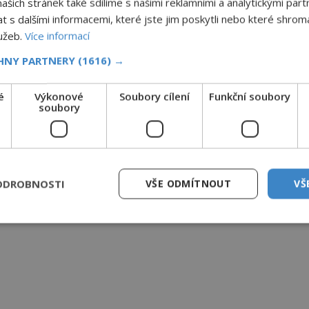
šich stránek také sdílíme s našimi reklamními a analytickými partn
s dalšími informacemi, které jste jim poskytli nebo které shromá
lužeb.
Více informací
CHNY PARTNERY
(1616) →
é
Výkonové
Soubory cílení
Funkční soubory
soubory
ODROBNOSTI
VŠE ODMÍTNOUT
VŠ