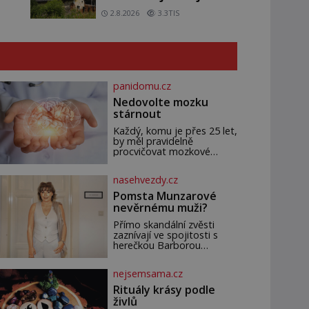
domy v Česku budí hrůzu
2.8.2026
3.3TIS
panidomu.cz
Nedovolte mozku
stárnout
Každý, komu je přes 25 let,
by měl pravidelně
procvičovat mozkové
závity. V tomto období se
totiž začíná zhoršovat
nasehvezdy.cz
paměť. Možná máte
problém vzpomenout si na
Pomsta Munzarové
jméno kolegy z práce.
nevěrnému muži?
Nebo marně v paměti
lovíte název knížky, kterou
Přímo skandální zvěsti
jste nedávno přečetli. Je to
zaznívají ve spojitosti s
opravdu tak, s věkem jako
herečkou Barborou
kdyby se paměť rozhodla
Munzarovou (54) a hercem
stávkovat. Cvičte
Martinem Trnavským (56).
nejsemsama.cz
Munzarová měla být totiž
viděna s jakýmsi
Rituály krásy podle
sympaťákem, s nímž se
živlů
velmi družně, až d