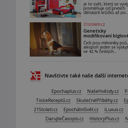
elektráren v Evropě, vy
Je to svět, který se vyvíj
se na horské hřebeny,
proměňuje od prvních
projet se na koloběžce
dětských krůčků až po
den zakončit poznáván
dospívání. Správně
památek ve Velkých
navržený pokoj podpor
21stoleti.cz
Losinách nebo v termá
bezpečí, kreativitu,
soustředění i odpočine
Geneticky
reaguje na každou eta
modifikovaní bíglov
života a specifické pot
mohou být nadějí p
dítěte. Pro nejmenší je
Češi jsou milovníky psů,
alergiky
klíčová jednoduchost,
alespoň jeden se vysky
měkkost a bezpečí, pro
ve 42 % českých
by pokoj miminka měl
domácností. Existuje v
působit především klid
poměrně velká skupina l
útulně. Předškolní věk j
kteří by si psa rádi poříd
ale nemohou, protože 
alergičtí. Jejich imu
Navštivte také naše další internet
Epochaplus.cz
NašeHvězdy.cz
P
TisíceReceptů.cz
SkutečnéPříběhy.cz
E
21Stoleti.cz
EpochálníSvět.cz
iLuxus.cz
DarujteČasopis.cz
HistoryPlus.cz
N