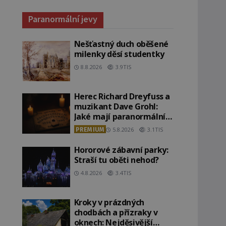
Paranormální jevy
Nešťastný duch oběšené
milenky děsí studentky
8.8.2026
3.9TIS
Herec Richard Dreyfuss a
muzikant Dave Grohl:
Jaké mají paranormální
zážitky?
PREMIUM
5.8.2026
3.1TIS
Hororové zábavní parky:
Straší tu oběti nehod?
4.8.2026
3.4TIS
Kroky v prázdných
chodbách a přízraky v
oknech: Nejděsivější