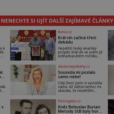
NENECHTE SI UJÍT DALŠÍ ZAJÍMAVÉ ČLÁNKY
iluxus.cz
Král vín začíná třetí
dekádu
si k
Největší český vinařský
léb
projekt Král vín ve svém již
,
jednadvacátém ročníku
seň.
představil nejlepší domácí
vína. Ta vybírala odborná
skutecnepribehy.cz
porota z celkem 1260
vzorků od 157 vinařů. Král
é:
Souseda mi poslalo
vín, který se – i pře
po
samo nebe!
Celý život jsem si vystačila
olik
sama. Až vážná nemoc mi
 tak
ukázala, že největším
bohatstvím nejsou peníze
ani vlastní byt, ale člověk,
historyplus.cz
ho
který je ochotný podat
t
pomocnou ruku. Vždycky
 s
Kněz Bohuslav Burian:
jsem byla spíš samotářka.
Metody StB byly horší
ch
Nepotřebovala jsem