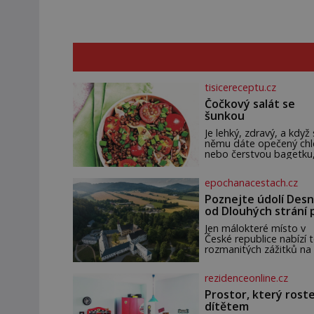
tisicereceptu.cz
Čočkový salát se
šunkou
Je lehký, zdravý, a když 
němu dáte opečený ch
nebo čerstvou bagetku
bude chutnat jedna bá
Suroviny 250 g vaší
epochanacestach.cz
oblíbené čočky 150 g
cherry rajčátek 1 velká
Poznejte údolí Desn
červená cibule 2 lžíce
od Dlouhých strání 
termální prameny
Jen málokteré místo v
České republice nabízí t
rozmanitých zážitků na
malém území jako údolí
řeky Desné v srdci
rezidenceonline.cz
Jeseníků. Během jediné
dne můžete nahlédnou
Prostor, který roste
do útrob jedné z
dítětem
nejvýznamnějších vodní