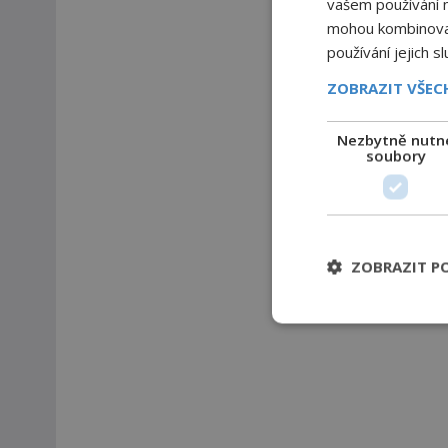
vašem používání na
mohou kombinovat 
používání jejich s
ZOBRAZIT VŠE
Nezbytně nutn
soubory
ZOBRAZIT P