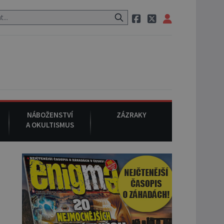
zem po cestě utíká zvláštní psovitá šelma, údajně bájná čupakabra.
NÁBOŽENSTVÍ
ZÁZRAKY
A OKULTISMUS