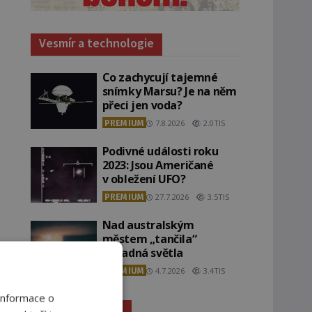
Vesmír a technologie
Co zachycují tajemné
snímky Marsu? Je na něm
přeci jen voda?
PREMIUM
7.8.2026
2.0TIS
Podivné události roku
2023: Jsou Američané
v obležení UFO?
PREMIUM
27.7.2026
3.5TIS
Nad australským
městem „tančila“
záhadná světla
PREMIUM
4.7.2026
3.4TIS
Informace o
Záhady historie