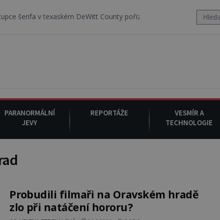
fa v texaském DeWitt County pořizuje video, na kterém před jeho vo
PARANORMÁLNÍ
REPORTÁŽE
VESMÍR A
JEVY
TECHNOLOGIE
rad
Probudili filmaři na Oravském hradě
zlo při natáčení hororu?