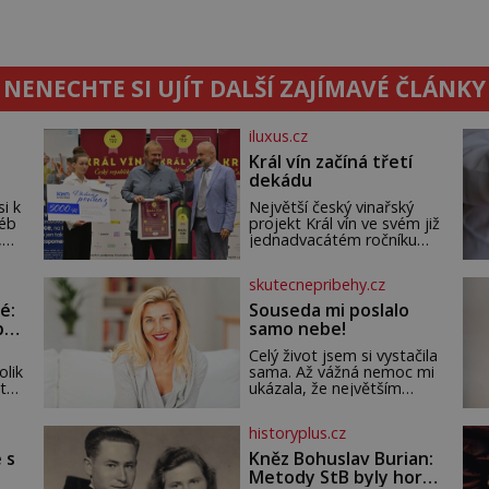
NENECHTE SI UJÍT DALŠÍ ZAJÍMAVÉ ČLÁNKY
iluxus.cz
Král vín začíná třetí
dekádu
si k
Největší český vinařský
léb
projekt Král vín ve svém již
,
jednadvacátém ročníku
seň.
představil nejlepší domácí
vína. Ta vybírala odborná
skutecnepribehy.cz
porota z celkem 1260
vzorků od 157 vinařů. Král
é:
Souseda mi poslalo
vín, který se – i pře
po
samo nebe!
Celý život jsem si vystačila
olik
sama. Až vážná nemoc mi
 tak
ukázala, že největším
bohatstvím nejsou peníze
ani vlastní byt, ale člověk,
historyplus.cz
ho
který je ochotný podat
t
pomocnou ruku. Vždycky
 s
Kněz Bohuslav Burian:
jsem byla spíš samotářka.
Metody StB byly horší
ch
Nepotřebovala jsem