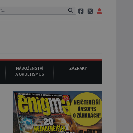
zem po cestě utíká zvláštní psovitá šelma, údajně bájná čupakabra.
NÁBOŽENSTVÍ
ZÁZRAKY
A OKULTISMUS