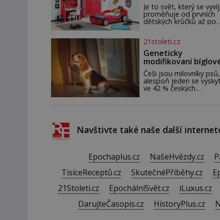
elektráren v Evropě, vy
Je to svět, který se vyvíj
se na horské hřebeny,
proměňuje od prvních
projet se na koloběžce
dětských krůčků až po
den zakončit poznáván
dospívání. Správně
památek ve Velkých
navržený pokoj podpor
21stoleti.cz
Losinách nebo v termá
bezpečí, kreativitu,
soustředění i odpočine
Geneticky
reaguje na každou eta
modifikovaní bíglov
života a specifické pot
mohou být nadějí p
dítěte. Pro nejmenší je
Češi jsou milovníky psů,
alergiky
klíčová jednoduchost,
alespoň jeden se vysky
měkkost a bezpečí, pro
ve 42 % českých
by pokoj miminka měl
domácností. Existuje v
působit především klid
poměrně velká skupina l
útulně. Předškolní věk j
kteří by si psa rádi poříd
ale nemohou, protože 
alergičtí. Jejich imu
Navštivte také naše další internet
Epochaplus.cz
NašeHvězdy.cz
P
TisíceReceptů.cz
SkutečnéPříběhy.cz
E
21Stoleti.cz
EpochálníSvět.cz
iLuxus.cz
DarujteČasopis.cz
HistoryPlus.cz
N