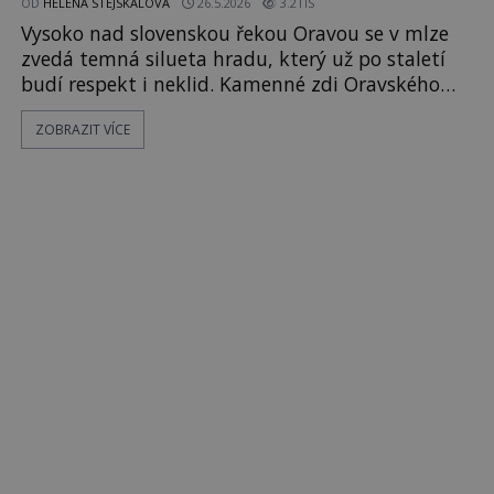
OD
HELENA STEJSKALOVÁ
26.5.2026
3.2TIS
Vysoko nad slovenskou řekou Oravou se v mlze
zvedá temná silueta hradu, který už po staletí
budí respekt i neklid. Kamenné zdi Oravského
hradu pamatují války, požáry i smrt mocných
ZOBRAZIT VÍCE
šlechticů. Jenže právě tady se ve 20. letech
minulého století rodí legenda o slovenských
upírech. Když sem přijíždí filmaři natočit horor
Nosferatu, začne se o hradě mluvit jako o místě,
kde po nocích bloudí neklidné du