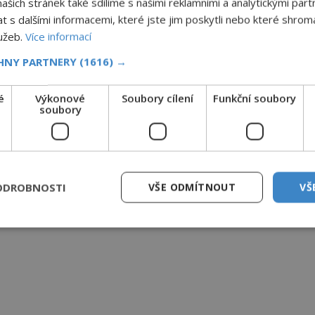
šich stránek také sdílíme s našimi reklamními a analytickými partn
s dalšími informacemi, které jste jim poskytli nebo které shromá
lužeb.
Více informací
CHNY PARTNERY
(1616) →
é
Výkonové
Soubory cílení
Funkční soubory
soubory
ODROBNOSTI
VŠE ODMÍTNOUT
VŠ