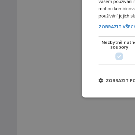
vašem používání na
mohou kombinovat 
používání jejich s
ZOBRAZIT VŠE
Nezbytně nutn
soubory
ZOBRAZIT P