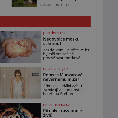
domy v Česku budí hrůzu
2.8.2026
3.3TIS
panidomu.cz
Nedovolte mozku
stárnout
Každý, komu je přes 25 let,
by měl pravidelně
procvičovat mozkové
závity. V tomto období se
totiž začíná zhoršovat
nasehvezdy.cz
paměť. Možná máte
problém vzpomenout si na
Pomsta Munzarové
jméno kolegy z práce.
nevěrnému muži?
Nebo marně v paměti
lovíte název knížky, kterou
Přímo skandální zvěsti
jste nedávno přečetli. Je to
zaznívají ve spojitosti s
opravdu tak, s věkem jako
herečkou Barborou
kdyby se paměť rozhodla
Munzarovou (54) a hercem
stávkovat. Cvičte
Martinem Trnavským (56).
nejsemsama.cz
Munzarová měla být totiž
viděna s jakýmsi
Rituály krásy podle
sympaťákem, s nímž se
živlů
velmi družně, až d