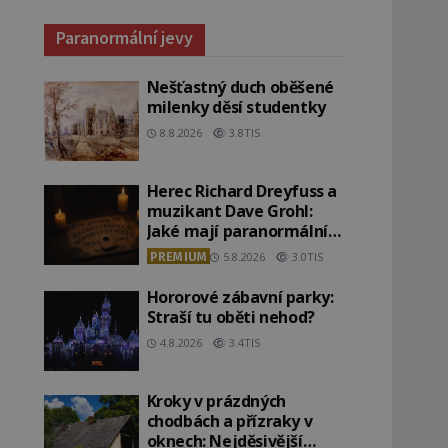
Paranormální jevy
Nešťastný duch oběšené
milenky děsí studentky
8.8.2026
3.8TIS
Herec Richard Dreyfuss a
muzikant Dave Grohl:
Jaké mají paranormální
zážitky?
PREMIUM
5.8.2026
3.0TIS
Hororové zábavní parky:
Straší tu oběti nehod?
4.8.2026
3.4TIS
Kroky v prázdných
chodbách a přízraky v
oknech: Nejděsivější