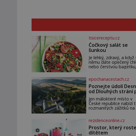
tisicereceptu.cz
Čočkový salát se
šunkou
Je lehký, zdravý, a když 
němu dáte opečený ch
nebo čerstvou bagetku
bude chutnat jedna bá
Suroviny 250 g vaší
epochanacestach.cz
oblíbené čočky 150 g
cherry rajčátek 1 velká
Poznejte údolí Desn
červená cibule 2 lžíce
od Dlouhých strání 
termální prameny
Jen málokteré místo v
České republice nabízí t
rozmanitých zážitků na
malém území jako údolí
řeky Desné v srdci
rezidenceonline.cz
Jeseníků. Během jediné
dne můžete nahlédnou
Prostor, který roste
do útrob jedné z
dítětem
nejvýznamnějších vodní