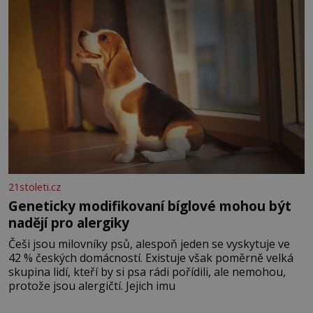
nesou žár, odvahu a neutuchající elán. Vaše
21stoleti.cz
Geneticky modifikovaní bíglové mohou být
nadějí pro alergiky
Češi jsou milovníky psů, alespoň jeden se vyskytuje ve
42 % českých domácností. Existuje však poměrně velká
skupina lidí, kteří by si psa rádi pořídili, ale nemohou,
protože jsou alergičtí. Jejich imu