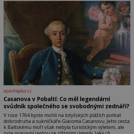
epochaplus.cz
Casanova v Pobaltí: Co měl legendární
svůdník společného se svobodnými zednáři?
V roce 1764 byste mohli na lotyšských plážích potkat
dobrodruha a sukničkáře Giacoma Casanovu. Jeho cesta
k Baltskému moři však nebyla turistickým výletem, ale
ryze pracovní cestou se zištnými úmysly. Jaký cíl