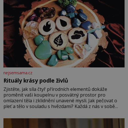
nejsemsama.cz
Rituály krásy podle živlů
Zjistěte, jak síla čtyř přírodních elementů dokáže
proměnit vaši koupelnu v posvátný prostor pro
omlazení těla i zklidnění unavené mysli. Jak pečovat o
pleť a tělo v souladu s hvězdami? Každá z nás v sobě
nese otisk vesmíru, který se projevuje nejen v naší
povaze, ale i v potřebách naší pokožky. Ohnivá znamení
Ženy narozené ve znamení Berana, Lva a Střelce v sobě