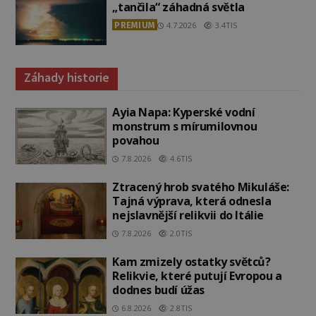
„tančila“ záhadná světla
PREMIUM
4.7.2026
3.4TIS
Záhady historie
Ayia Napa: Kyperské vodní
monstrum s mírumilovnou
povahou
7.8.2026
4.6TIS
Ztracený hrob svatého Mikuláše:
Tajná výprava, která odnesla
nejslavnější relikvii do Itálie
7.8.2026
2.0TIS
Kam zmizely ostatky světců?
Relikvie, které putují Evropou a
dodnes budí úžas
6.8.2026
2.8TIS