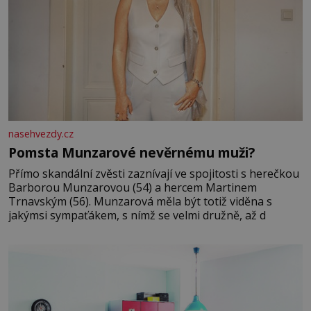
nasehvezdy.cz
Pomsta Munzarové nevěrnému muži?
Přímo skandální zvěsti zaznívají ve spojitosti s herečkou
Barborou Munzarovou (54) a hercem Martinem
Trnavským (56). Munzarová měla být totiž viděna s
jakýmsi sympaťákem, s nímž se velmi družně, až d