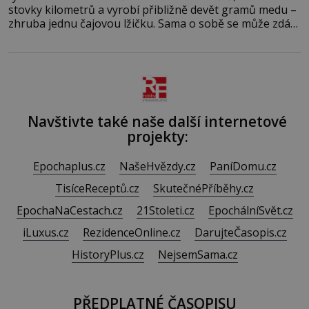
stovky kilometrů a vyrobí přibližně devět gramů medu –
zhruba jednu čajovou lžičku. Sama o sobě se může zdát
bezvýznamná. Teprve když se spojí s dalšími desítkami
tisíc příslušnic svého včelstva, vznikne jeden z
nejdokonalejších organismů
Navštivte také naše další internetové
projekty:
Epochaplus.cz
NašeHvězdy.cz
PaníDomu.cz
TisíceReceptů.cz
SkutečnéPříběhy.cz
EpochaNaCestach.cz
21Stoleti.cz
EpochálníSvět.cz
iLuxus.cz
RezidenceOnline.cz
DarujteČasopis.cz
HistoryPlus.cz
NejsemSama.cz
PŘEDPLATNÉ ČASOPISU