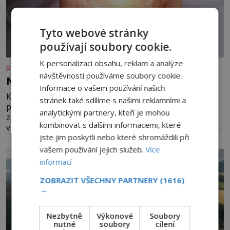
Tyto webové stránky
používají soubory cookie.
K personalizaci obsahu, reklam a analýze
panidomu.cz
návštěvnosti používáme soubory cookie.
Nedovolte mozku stárnout
Informace o vašem používání našich
Každý, komu je přes 25 let, by měl pravidelně
stránek také sdílíme s našimi reklamními a
procvičovat mozkové závity. V tomto období se totiž
analytickými partnery, kteří je mohou
začíná zhoršovat paměť. Možná máte problém
kombinovat s dalšími informacemi, které
vzpomenout si na jméno kolegy z práce. Nebo marně v
jste jim poskytli nebo které shromáždili při
paměti lovíte název knížky, kterou jste nedávno přečetli.
Je to opravdu tak, s věkem jako kdyby se paměť
vašem používání jejich služeb.
Více
rozhodla stávkovat. Cvičte
informací
ZOBRAZIT VŠECHNY PARTNERY
(1616)
→
Nezbytně
Výkonové
Soubory
nutné
soubory
cílení