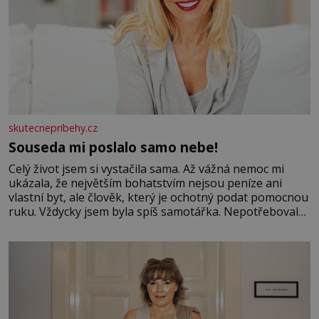
skutecnepribehy.cz
Souseda mi poslalo samo nebe!
Celý život jsem si vystačila sama. Až vážná nemoc mi
ukázala, že největším bohatstvím nejsou peníze ani
vlastní byt, ale člověk, který je ochotný podat pomocnou
ruku. Vždycky jsem byla spíš samotářka. Nepotřebovala
jsem kolem sebe partu kamarádek ani partnera. Stačily
mi knihy, práce a hlavně klid. Hned po studiích jsem
odešla z rodného města,