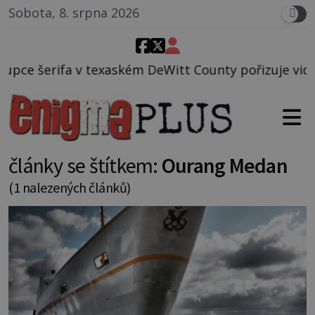
Sobota, 8. srpna 2026
exaském DeWitt County pořizuje video, na kterém pře
články se štítkem:
Ourang Medan
(1 nalezených článků)