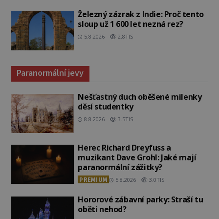
Železný zázrak z Indie: Proč tento
sloup už 1 600 let nezná rez?
5.8.2026
2.8TIS
Paranormální jevy
Nešťastný duch oběšené milenky
děsí studentky
8.8.2026
3.5TIS
Herec Richard Dreyfuss a
muzikant Dave Grohl: Jaké mají
paranormální zážitky?
PREMIUM
5.8.2026
3.0TIS
Hororové zábavní parky: Straší tu
oběti nehod?