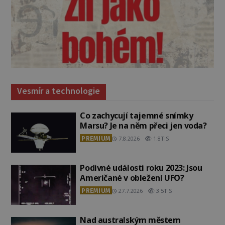
Vesmír a technologie
Co zachycují tajemné snímky
Marsu? Je na něm přeci jen voda?
PREMIUM
7.8.2026
1.8TIS
Podivné události roku 2023: Jsou
Američané v obležení UFO?
PREMIUM
27.7.2026
3.5TIS
Nad australským městem