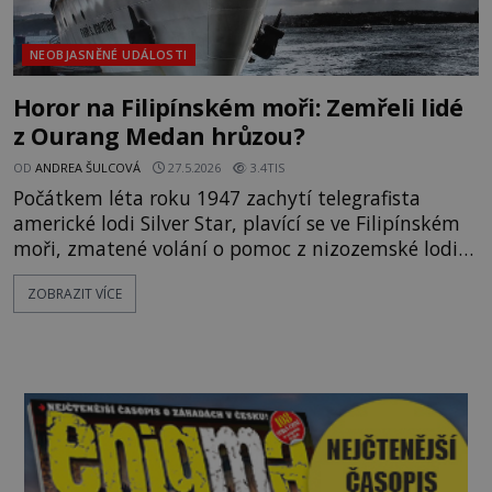
NEOBJASNĚNÉ UDÁLOSTI
Horor na Filipínském moři: Zemřeli lidé
z Ourang Medan hrůzou?
OD
ANDREA ŠULCOVÁ
27.5.2026
3.4TIS
Počátkem léta roku 1947 zachytí telegrafista
americké lodi Silver Star, plavící se ve Filipínském
moři, zmatené volání o pomoc z nizozemské lodi
Ourang Medan. Vzkaz, vyťukávaný Morseovou
ZOBRAZIT VÍCE
abecedou, obsahuje volání SOS spolu se slovy, že
všichni na lodi umírají. Kapitán lodi Silver Star
neváhá ani vteřinu a ihned vydá příkaz vyrazit lodi
na pomoc. Během ce