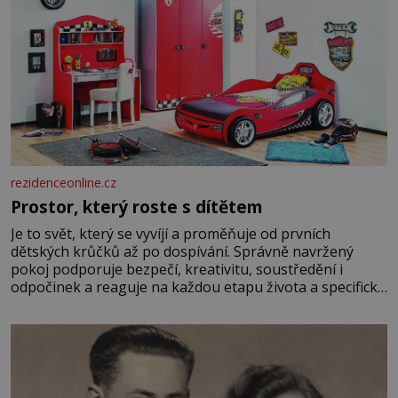
rezidenceonline.cz
Prostor, který roste s dítětem
Je to svět, který se vyvíjí a proměňuje od prvních
dětských krůčků až po dospívání. Správně navržený
pokoj podporuje bezpečí, kreativitu, soustředění i
odpočinek a reaguje na každou etapu života a specifické
potřeby dítěte. Pro nejmenší je klíčová jednoduchost,
měkkost a bezpečí, proto by pokoj miminka měl působit
především klidně a útulně. Předškolní věk je