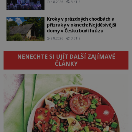
4.8.2026
3.4TIS
Kroky v prázdných chodbách a
přízraky v oknech: Nejděsivější
domy v Česku budí hrůzu
2.8.2026
3.3TIS
NENECHTE SI UJÍT DALŠÍ ZAJÍMAVÉ
ČLÁNKY