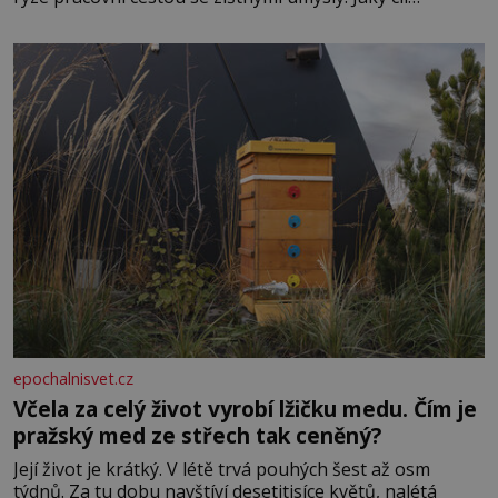
Casanova sledoval, když se například procházel uličkami
lotyšské Rigy? Casanova v Pobaltí kontaktoval tamní
zednářské lóže. Nebyl v této oblasti žádným nováčkem,
protože do zednářské
epochalnisvet.cz
Včela za celý život vyrobí lžičku medu. Čím je
pražský med ze střech tak ceněný?
Její život je krátký. V létě trvá pouhých šest až osm
týdnů. Za tu dobu navštíví desetitisíce květů, nalétá