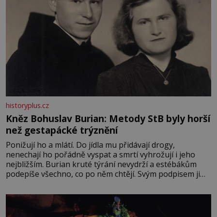
historyplus.cz
Kněz Bohuslav Burian: Metody StB byly horší
než gestapácké trýznění
Ponižují ho a mlátí. Do jídla mu přidávají drogy,
nenechají ho pořádně vyspat a smrtí vyhrožují i jeho
nejbližším. Burian kruté týrání nevydrží a estébákům
podepíše všechno, co po něm chtějí. Svým podpisem jim
potvrdí také to, že na něj během výslechů nikdo nevyvíjel
fyzický ani psychický nátlak. Syn brněnského řezníka
chce být knězem a