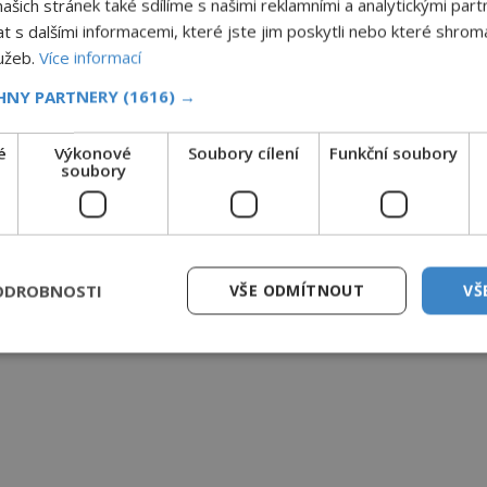
šich stránek také sdílíme s našimi reklamními a analytickými partn
s dalšími informacemi, které jste jim poskytli nebo které shromá
lužeb.
Více informací
CHNY PARTNERY
(1616) →
é
Výkonové
Soubory cílení
Funkční soubory
soubory
ODROBNOSTI
VŠE ODMÍTNOUT
VŠ