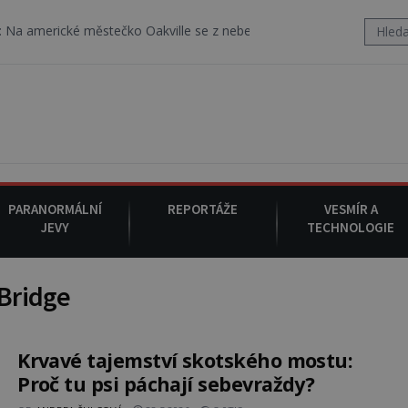
rické městečko Oakville se z nebe snáší podivná rosolovitá látka 
PARANORMÁLNÍ
REPORTÁŽE
VESMÍR A
JEVY
TECHNOLOGIE
Bridge
Krvavé tajemství skotského mostu:
Proč tu psi páchají sebevraždy?