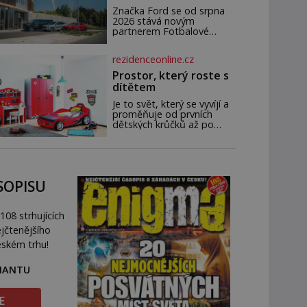
novým partnerem
Značka Ford se od srpna
FAČR
2026 stává novým
partnerem Fotbalové
asociace České republiky. V
rámci tříleté spolupráce
rezidenceonline.cz
zajistí mobilitu asociace,
reprezentačních týmů i
Prostor, který roste s
českého fotbalu v
dítětem
regionech. Partner
Je to svět, který se vyvíjí a
proměňuje od prvních
dětských krůčků až po
dospívání. Správně
navržený pokoj podporuje
bezpečí, kreativitu,
soustředění i odpočinek a
reaguje na každou etapu
SOPISU
života a specifické potřeby
dítěte. Pro nejmenší je
klíčová jednoduchost,
108 strhujících
měkkost a bezpečí, proto
by pokoj miminka měl
jčtenějšího
působit především klidně a
eském trhu!
útulně. Předškolní věk je
RIANTU
E