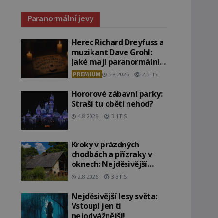
Paranormální jevy
Herec Richard Dreyfuss a
muzikant Dave Grohl:
Jaké mají paranormální
zážitky?
PREMIUM
5.8.2026
2.5TIS
Hororové zábavní parky:
Straší tu oběti nehod?
4.8.2026
3.1TIS
Kroky v prázdných
chodbách a přízraky v
oknech: Nejděsivější
domy v Česku budí hrůzu
2.8.2026
3.3TIS
Nejděsivější lesy světa:
Vstoupí jen ti
nejodvážnější!