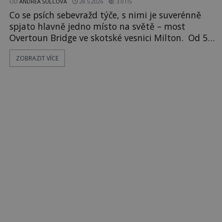
OD
ANDREA ŠULCOVÁ
28.5.2026
3.0TIS
Co se psích sebevražd týče, s nimi je suverénně
spjato hlavně jedno místo na světě – most
Overtoun Bridge ve skotské vesnici Milton. Od 50.
let minulého století zde spáchá sebevraždu
ZOBRAZIT VÍCE
minimálně 50 psů – takových, kteří jsou zcela
poslušní a jimž nechybí láska jejich majitelů. Ti
všichni se zde z nějakého důvodu nepochopitelně
rozeběhnou, skočí vždy ze ste