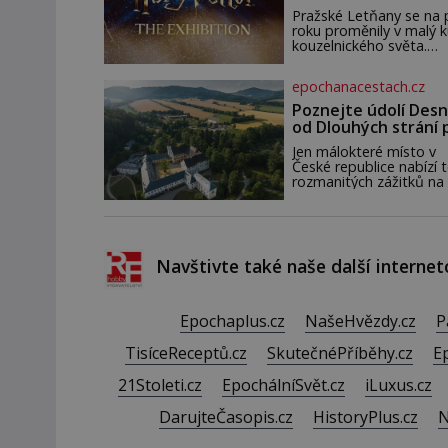
zahájena…
pár dní nato umírá. Je to
Pražské Letňany se na 
muž nebývale krutý. Je
roku proměnily v malý 
činy budí hrůzu ještě
kouzelnického světa.
dlouho po jeho smrti
Výstava Harry Potter™:
The Exhibition přivezla
epochanacestach.cz
Česka originální filmové
kostýmy a rekvizity,
Poznejte údolí Desn
Bradavice, Hagridovu c
od Dlouhých strání 
i uč
termální prameny
Jen málokteré místo v
České republice nabízí t
rozmanitých zážitků na
malém území jako údolí
řeky Desné v srdci
Jeseníků. Během jediné
dne můžete nahlédnou
do útrob jedné z
Navštivte také naše další internet
nejvýznamnějších vodní
elektráren v Evropě, vy
se na horské hřebeny,
projet se na koloběžce
Epochaplus.cz
NašeHvězdy.cz
P
den zakončit poznáván
památek ve Velkých
TisíceReceptů.cz
SkutečnéPříběhy.cz
E
Losinách nebo v termá
21Stoleti.cz
EpochálníSvět.cz
iLuxus.cz
DarujteČasopis.cz
HistoryPlus.cz
N