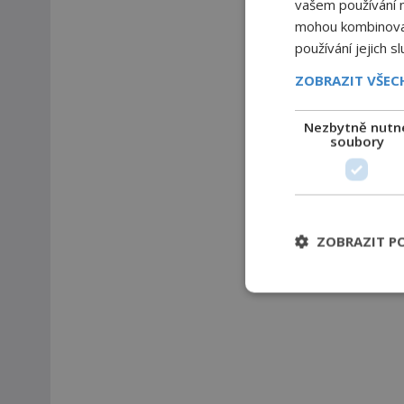
vašem používání na
mohou kombinovat 
používání jejich s
ZOBRAZIT VŠE
Nezbytně nutn
soubory
ZOBRAZIT P