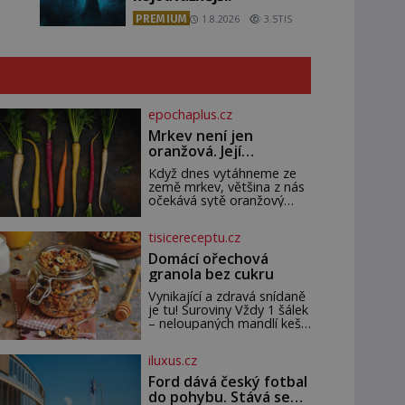
PREMIUM
1.8.2026
3.5TIS
epochaplus.cz
Mrkev není jen
oranžová. Její
neuvěřitelný příběh
Když dnes vytáhneme ze
začíná fialovou barvou
země mrkev, většina z nás
očekává sytě oranžový
kořen. Jenže po většinu své
historie je mrkev všechno
tisicereceptu.cz
možné, jen ne oranžová. Je
fialová, žlutá, bílá, někdy
Domácí ořechová
dokonce téměř černá. Až
granola bez cukru
díky stovkám let pečlivého
šlechtění se z ní stává
Vynikající a zdravá snídaně
zelenina, bez které si
je tu! Suroviny Vždy 1 šálek
českou zahradu ani
– neloupaných mandlí kešu
nedokážeme představit.
ořechů vlašských ořechů
Její příběh je
slunečnicových semínek
iluxus.cz
semínek dýně rozinek 3
šálky ovesných vloček 1
Ford dává český fotbal
lžíce mlet
do pohybu. Stává se