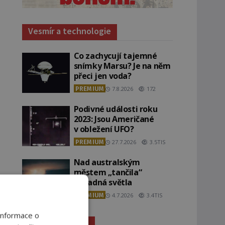
Vesmír a technologie
Co zachycují tajemné
snímky Marsu? Je na něm
přeci jen voda?
PREMIUM
7.8.2026
172
Podivné události roku
2023: Jsou Američané
v obležení UFO?
PREMIUM
27.7.2026
3.5TIS
Nad australským
městem „tančila“
záhadná světla
PREMIUM
4.7.2026
3.4TIS
Informace o
Záhady historie