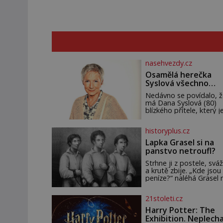
nasehvezdy.cz
Osamělá herečka
Syslová všechno
vzdala?
Nedávno se povídalo, ž
má Dana Syslová (80)
blízkého přítele, který je
oporou. Ale je to ještě
vůbec pravda? V
historyplus.cz
posledních dnech čím d
častěji mluví o svém
Lapka Grasel si na
odchodu. Dohnala ji snad
panstvo netroufl?
samota? Půs
Strhne ji z postele, sváž
a krutě zbije. „Kde jsou
peníze?“ naléhá Grasel 
starou švadlenku. Když
to neprozradí – ostatn
21stoleti.cz
ani nemůže, protože
žádné nemá, spokojí se
Harry Potter: The
lupič s několika měďáky
Exhibition. Neplech
štůčky látky. Zraněná ž