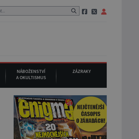
neznámého původu.
7. srpna 1994
: Na americké městečko Oakville
NÁBOŽENSTVÍ
ZÁZRAKY
A OKULTISMUS