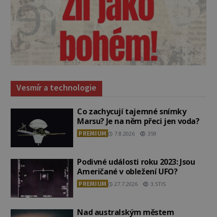
Vesmír a technologie
Co zachycují tajemné snímky
Marsu? Je na něm přeci jen voda?
PREMIUM
7.8.2026
359
Podivné události roku 2023: Jsou
Američané v obležení UFO?
PREMIUM
27.7.2026
3.5TIS
Nad australským městem