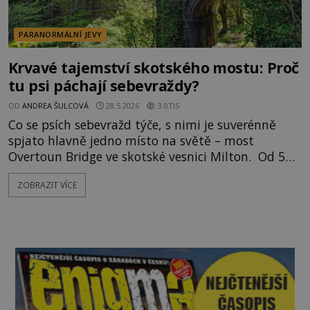
PARANORMÁLNÍ JEVY
Krvavé tajemství skotského mostu: Proč
tu psi páchají sebevraždy?
OD
ANDREA ŠULCOVÁ
28.5.2026
3.0TIS
Co se psích sebevražd týče, s nimi je suverénně
spjato hlavně jedno místo na světě – most
Overtoun Bridge ve skotské vesnici Milton. Od 50.
let minulého století zde spáchá sebevraždu
ZOBRAZIT VÍCE
minimálně 50 psů – takových, kteří jsou zcela
poslušní a jimž nechybí láska jejich majitelů. Ti
všichni se zde z nějakého důvodu nepochopitelně
rozeběhnou, skočí vždy ze ste