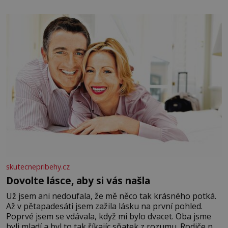
elektráren v Evropě, vydat se na horské hřebeny, projet
se na koloběžce a den zakončit poznáváním památek ve
Velkých Losinách nebo v termálním
skutecnepribehy.cz
Dovolte lásce, aby si vás našla
Už jsem ani nedoufala, že mě něco tak krásného potká.
Až v pětapadesáti jsem zažila lásku na první pohled.
Poprvé jsem se vdávala, když mi bylo dvacet. Oba jsme
byli mladí a byl to tak říkajíc sňatek z rozumu. Rodiče nás