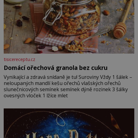
tisicereceptu.cz
Domácí ořechová granola bez cukru
Vynikající a zdravá snídaně je tu! Suroviny Vždy 1 šálek –
neloupaných mandlí kešu ořechů vlašských ořechů
slunečnicových semínek semínek dýně rozinek 3 šálky
ovesných vloček 1 lžíce mlet