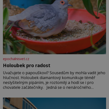
epochalnisvet.cz
Holoubek pro radost
Uvažujete o papouškovi? Sousedům by mohla vadit jeho
hlučnost. Holoubek diamantový komunikuje téměř
neslyšitelným pípáním, je roztomilý a hodí se i pro
chovatele začátečníky. Jedná se o nenáročného
klidného ptáčka, který většinu dne jen posedává. Hodně
času tráví na zemi, kde sbírá zbytky semínek Jeho
domovinou je prakticky celá Austrálie s výjimkou
pobřežní oblasti.