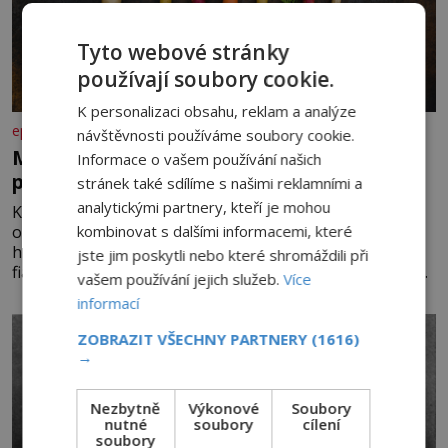
Tyto webové stránky
používají soubory cookie.
K personalizaci obsahu, reklam a analýze
epochaplus.cz
návštěvnosti používáme soubory cookie.
Mrkev není jen oranžová. Její neuvěřitelný
Informace o vašem používání našich
příběh začíná fialovou barvou
stránek také sdílíme s našimi reklamními a
analytickými partnery, kteří je mohou
Když dnes vytáhneme ze země mrkev, většina z nás
kombinovat s dalšími informacemi, které
očekává sytě oranžový kořen. Jenže po většinu své
historie je mrkev všechno možné, jen ne oranžová. Je
jste jim poskytli nebo které shromáždili při
fialová, žlutá, bílá, někdy dokonce téměř černá. Až díky
vašem používání jejich služeb.
Více
stovkám let pečlivého šlechtění se z ní stává zelenina,
informací
bez které si českou zahradu ani nedokážeme představit.
Její příběh je
ZOBRAZIT VŠECHNY PARTNERY
(1616)
→
Nezbytně
Výkonové
Soubory
nutné
soubory
cílení
soubory