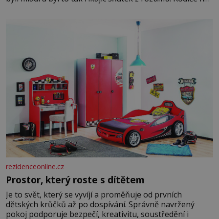
dali dohromady, Toník byl dobře zaopatřený mladý muž.
Manželství nám oběma moc nesvědčilo, brzy jsme zjistili,
že
rezidenceonline.cz
Prostor, který roste s dítětem
Je to svět, který se vyvíjí a proměňuje od prvních
dětských krůčků až po dospívání. Správně navržený
pokoj podporuje bezpečí, kreativitu, soustředění i