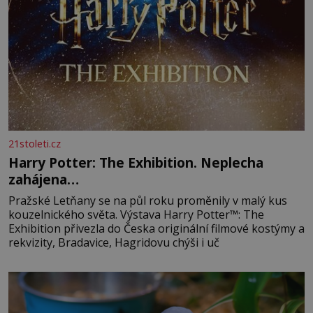
21stoleti.cz
Harry Potter: The Exhibition. Neplecha
zahájena…
Pražské Letňany se na půl roku proměnily v malý kus
kouzelnického světa. Výstava Harry Potter™: The
Exhibition přivezla do Česka originální filmové kostýmy a
rekvizity, Bradavice, Hagridovu chýši i uč