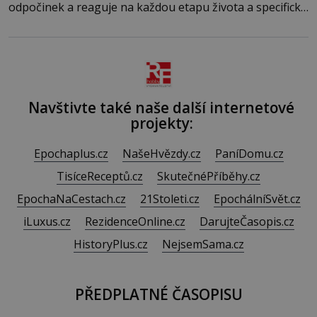
odpočinek a reaguje na každou etapu života a specifické
potřeby dítěte. Pro nejmenší je klíčová jednoduchost,
měkkost a bezpečí, proto by pokoj miminka měl působit
především klidně a útulně. Předškolní věk je
Navštivte také naše další internetové
projekty:
Epochaplus.cz
NašeHvězdy.cz
PaníDomu.cz
TisíceReceptů.cz
SkutečnéPříběhy.cz
EpochaNaCestach.cz
21Stoleti.cz
EpochálníSvět.cz
iLuxus.cz
RezidenceOnline.cz
DarujteČasopis.cz
HistoryPlus.cz
NejsemSama.cz
PŘEDPLATNÉ ČASOPISU