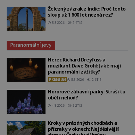
Železný zázrak z Indie: Proč tento
sloup už 1 600 let nezná rez?
5.8.2026
2.4TIS
Paranormální jevy
Herec Richard Dreyfuss a
muzikant Dave Grohl: Jaké mají
paranormální zážitky?
PREMIUM
5.8.2026
2.6TIS
Hororové zábavní parky: Straší tu
oběti nehod?
4.8.2026
3.2TIS
Kroky v prázdných chodbách a
přízraky v oknech: Nejděsivější