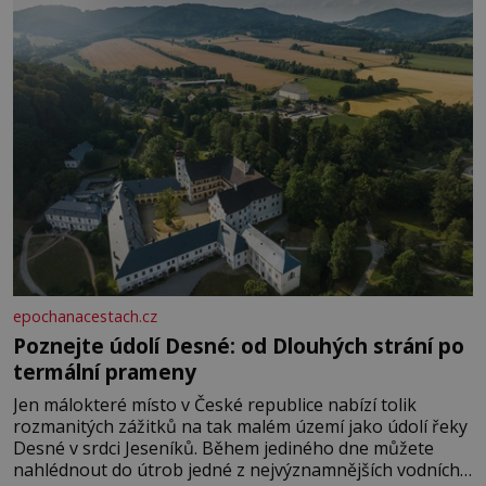
epochanacestach.cz
Poznejte údolí Desné: od Dlouhých strání po
termální prameny
Jen málokteré místo v České republice nabízí tolik
rozmanitých zážitků na tak malém území jako údolí řeky
Desné v srdci Jeseníků. Během jediného dne můžete
nahlédnout do útrob jedné z nejvýznamnějších vodních