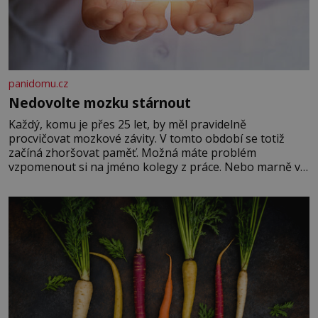
panidomu.cz
Nedovolte mozku stárnout
Každý, komu je přes 25 let, by měl pravidelně
procvičovat mozkové závity. V tomto období se totiž
začíná zhoršovat paměť. Možná máte problém
vzpomenout si na jméno kolegy z práce. Nebo marně v
paměti lovíte název knížky, kterou jste nedávno přečetli.
Je to opravdu tak, s věkem jako kdyby se paměť
rozhodla stávkovat. Cvičte