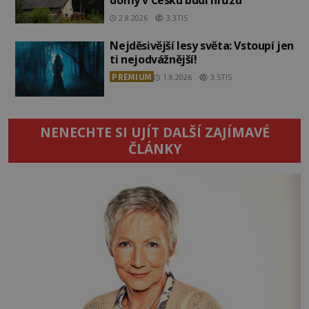
domy v Česku budí hrůzu
2.8.2026
3.3TIS
Nejděsivější lesy světa: Vstoupí jen
ti nejodvážnější!
PREMIUM
1.8.2026
3.5TIS
NENECHTE SI UJÍT DALŠÍ ZAJÍMAVÉ
ČLÁNKY