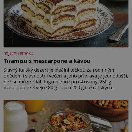
nejsemsama.cz
Tiramisu s mascarpone a kávou
Slavný italský dezert je ideální tečkou za rodinným
obědem i slavnostní večeří a jeho příprava je jednodušší,
než se může zdát. Ingredience pro 4 osoby: 250 g
mascarpone 3 vejce 80 g cukru 200 g cukrářských
piškotů 250 ml silné kávy 2 lžíce amaretta kakao na
posypání Postup: Oddělte žloutky od bílků. Žloutky
vyšlehejte s cukrem do světlé pěny a postupně do nich
vmíchejte mascarpone, aby vznikl hladký