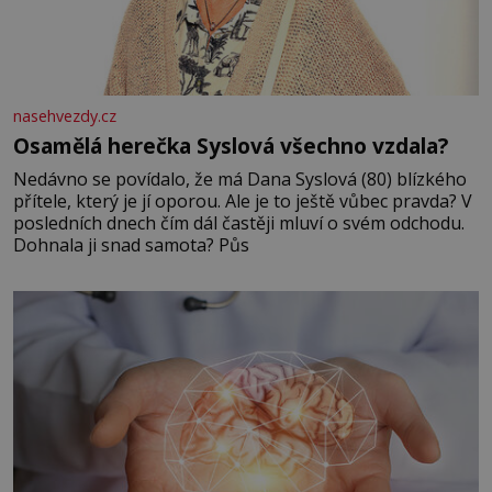
nasehvezdy.cz
Osamělá herečka Syslová všechno vzdala?
Nedávno se povídalo, že má Dana Syslová (80) blízkého
přítele, který je jí oporou. Ale je to ještě vůbec pravda? V
posledních dnech čím dál častěji mluví o svém odchodu.
Dohnala ji snad samota? Půs