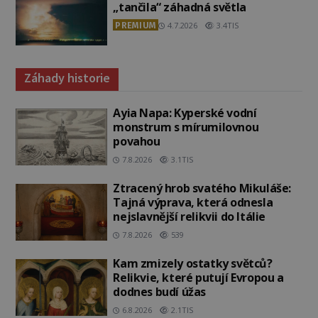
„tančila“ záhadná světla
PREMIUM
4.7.2026
3.4TIS
Záhady historie
Ayia Napa: Kyperské vodní
monstrum s mírumilovnou
povahou
7.8.2026
3.1TIS
Ztracený hrob svatého Mikuláše:
Tajná výprava, která odnesla
nejslavnější relikvii do Itálie
7.8.2026
539
Kam zmizely ostatky světců?
Relikvie, které putují Evropou a
dodnes budí úžas
6.8.2026
2.1TIS