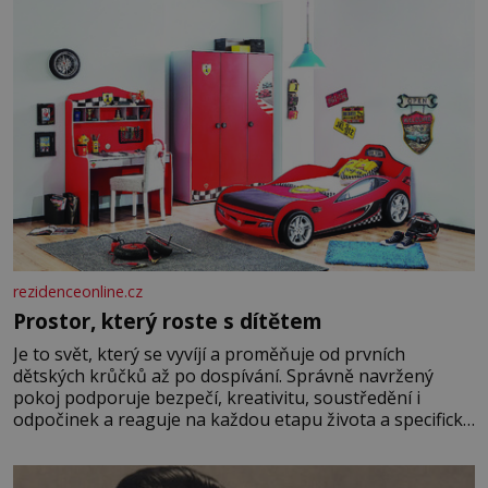
rezidenceonline.cz
Prostor, který roste s dítětem
Je to svět, který se vyvíjí a proměňuje od prvních
dětských krůčků až po dospívání. Správně navržený
pokoj podporuje bezpečí, kreativitu, soustředění i
odpočinek a reaguje na každou etapu života a specifické
potřeby dítěte. Pro nejmenší je klíčová jednoduchost,
měkkost a bezpečí, proto by pokoj miminka měl působit
především klidně a útulně. Předškolní věk je