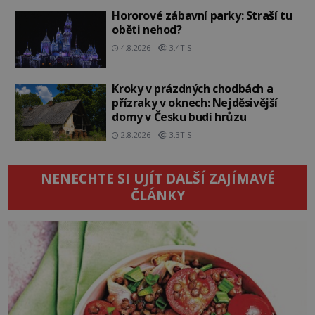
Hororové zábavní parky: Straší tu
oběti nehod?
4.8.2026
3.4TIS
Kroky v prázdných chodbách a
přízraky v oknech: Nejděsivější
domy v Česku budí hrůzu
2.8.2026
3.3TIS
NENECHTE SI UJÍT DALŠÍ ZAJÍMAVÉ
ČLÁNKY