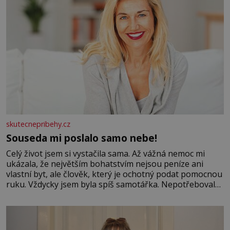
skutecnepribehy.cz
Souseda mi poslalo samo nebe!
Celý život jsem si vystačila sama. Až vážná nemoc mi
ukázala, že největším bohatstvím nejsou peníze ani
vlastní byt, ale člověk, který je ochotný podat pomocnou
ruku. Vždycky jsem byla spíš samotářka. Nepotřebovala
jsem kolem sebe partu kamarádek ani partnera. Stačily
mi knihy, práce a hlavně klid. Hned po studiích jsem
odešla z rodného města,