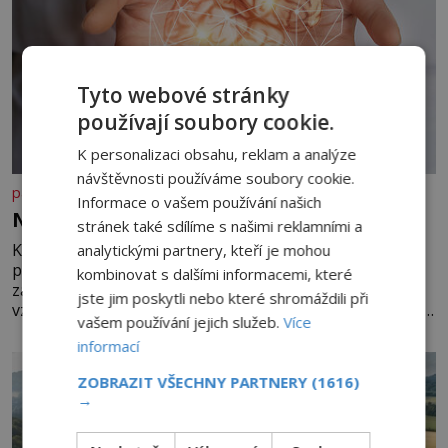
Tyto webové stránky
používají soubory cookie.
K personalizaci obsahu, reklam a analýze
návštěvnosti používáme soubory cookie.
panidomu.cz
Informace o vašem používání našich
Nedovolte mozku stárnout
stránek také sdílíme s našimi reklamními a
Každý, komu je přes 25 let, by měl pravidelně
analytickými partnery, kteří je mohou
procvičovat mozkové závity. V tomto období se totiž
kombinovat s dalšími informacemi, které
začíná zhoršovat paměť. Možná máte problém
jste jim poskytli nebo které shromáždili při
vzpomenout si na jméno kolegy z práce. Nebo marně v
vašem používání jejich služeb.
Více
paměti lovíte název knížky, kterou jste nedávno přečetli.
informací
Je to opravdu tak, s věkem jako kdyby se paměť
rozhodla stávkovat. Cvičte
ZOBRAZIT VŠECHNY PARTNERY
(1616)
→