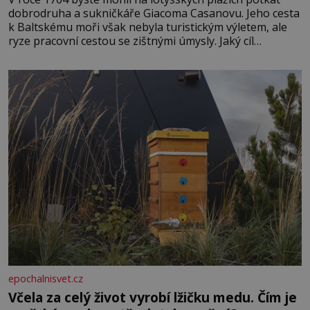
dobrodruha a sukničkáře Giacoma Casanovu. Jeho cesta
k Baltskému moři však nebyla turistickým výletem, ale
ryze pracovní cestou se zištnými úmysly. Jaký cíl
Casanova sledoval, když se například procházel uličkami
lotyšské Rigy? Casanova v Pobaltí kontaktoval tamní
zednářské lóže. Nebyl v této oblasti žádným nováčkem,
protože do zednářské
epochalnisvet.cz
Včela za celý život vyrobí lžičku medu. Čím je