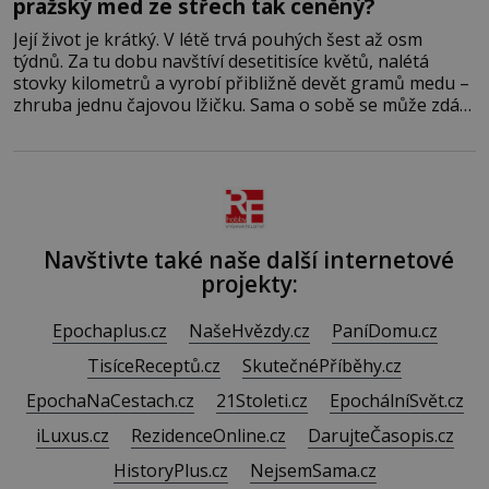
pražský med ze střech tak ceněný?
Její život je krátký. V létě trvá pouhých šest až osm
týdnů. Za tu dobu navštíví desetitisíce květů, nalétá
stovky kilometrů a vyrobí přibližně devět gramů medu –
zhruba jednu čajovou lžičku. Sama o sobě se může zdát
bezvýznamná. Teprve když se spojí s dalšími desítkami
tisíc příslušnic svého včelstva, vznikne jeden z
nejdokonalejších organismů
Navštivte také naše další internetové
projekty:
Epochaplus.cz
NašeHvězdy.cz
PaníDomu.cz
TisíceReceptů.cz
SkutečnéPříběhy.cz
EpochaNaCestach.cz
21Stoleti.cz
EpochálníSvět.cz
iLuxus.cz
RezidenceOnline.cz
DarujteČasopis.cz
HistoryPlus.cz
NejsemSama.cz