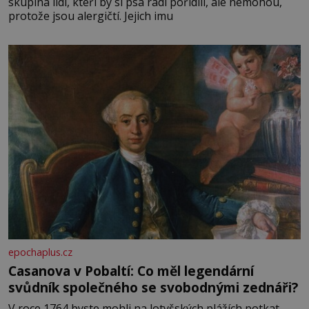
skupina lidí, kteří by si psa rádi pořídili, ale nemohou,
protože jsou alergičtí. Jejich imu
epochaplus.cz
Casanova v Pobaltí: Co měl legendární
svůdník společného se svobodnými zednáři?
V roce 1764 byste mohli na lotyšských plážích potkat