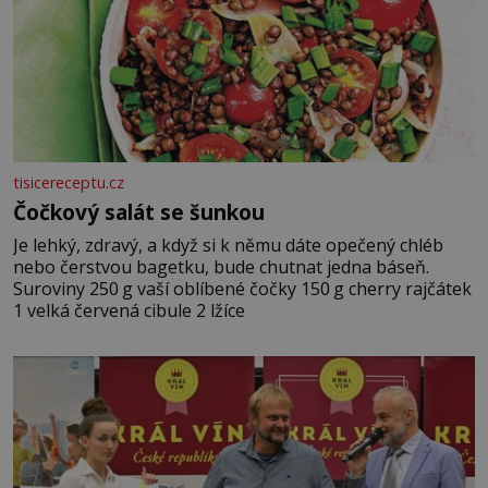
tisicereceptu.cz
Čočkový salát se šunkou
Je lehký, zdravý, a když si k němu dáte opečený chléb
nebo čerstvou bagetku, bude chutnat jedna báseň.
Suroviny 250 g vaší oblíbené čočky 150 g cherry rajčátek
1 velká červená cibule 2 lžíce