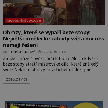
NEOBJASNĚNÉ UDÁLOSTI
Obrazy, které se vypaří beze stopy:
Největší umělecké záhady světa dodnes
nemají řešení
OD
HELENA STEJSKALOVÁ
6.7.2026
3.4TIS
Zmizet může člověk, loď i letadlo. Ale co když se
beze stopy ztratí mistrovské dílo, které zná celý
svět? Některé obrazy mizí během válek, jiné
ukradou profesionální zloději a další jako by se
ZOBRAZIT VÍCE
doslova propadly do země. Přestože po nich pátrají
policisté, historici umění i soukromí detektivové,
jejich osud zůstává dodnes zahalen tajemstvím.
Nejslavnější nevyřešenou krádeží umění se stává
loupež