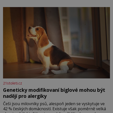
nese otisk vesmíru, který se projevuje nejen v naší
povaze, ale i v potřebách naší pokožky. Ohnivá znamení
Ženy narozené ve znamení Berana, Lva a Střelce v sobě
nesou žár, odvahu a neutuchající elán. Vaše
21stoleti.cz
Geneticky modifikovaní bíglové mohou být
nadějí pro alergiky
Češi jsou milovníky psů, alespoň jeden se vyskytuje ve
42 % českých domácností. Existuje však poměrně velká