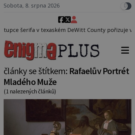
Sobota, 8. srpna 2026
texaském DeWitt County pořizuje video, na kterém př
články se štítkem:
Rafaelův Portrét
Mladého Muže
(1 nalezených článků)