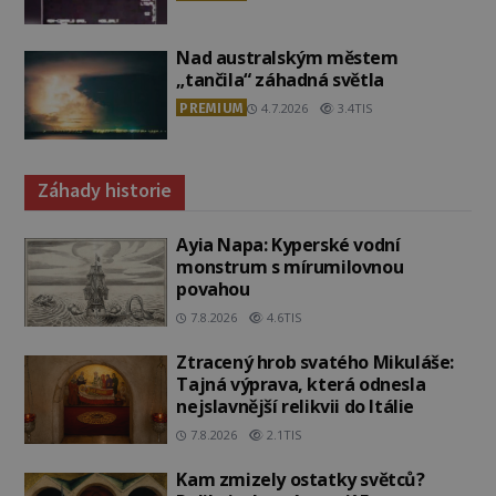
Nad australským městem
„tančila“ záhadná světla
PREMIUM
4.7.2026
3.4TIS
Záhady historie
Ayia Napa: Kyperské vodní
monstrum s mírumilovnou
povahou
7.8.2026
4.6TIS
Ztracený hrob svatého Mikuláše:
Tajná výprava, která odnesla
nejslavnější relikvii do Itálie
7.8.2026
2.1TIS
Kam zmizely ostatky světců?