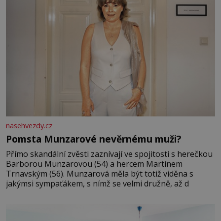
nasehvezdy.cz
Pomsta Munzarové nevěrnému muži?
Přímo skandální zvěsti zaznívají ve spojitosti s herečkou
Barborou Munzarovou (54) a hercem Martinem
Trnavským (56). Munzarová měla být totiž viděna s
jakýmsi sympaťákem, s nímž se velmi družně, až d