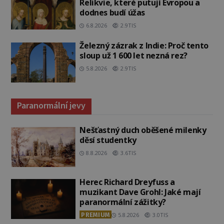
Relikvie, které putují Evropou a
dodnes budí úžas
6.8.2026
2.9TIS
Železný zázrak z Indie: Proč tento
sloup už 1 600 let nezná rez?
5.8.2026
2.9TIS
Paranormální jevy
Nešťastný duch oběšené milenky
děsí studentky
8.8.2026
3.6TIS
Herec Richard Dreyfuss a
muzikant Dave Grohl: Jaké mají
paranormální zážitky?
PREMIUM
5.8.2026
3.0TIS