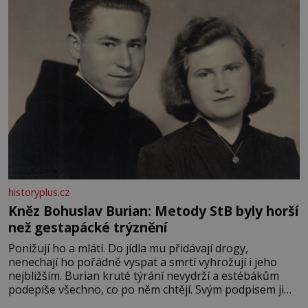
historyplus.cz
Kněz Bohuslav Burian: Metody StB byly horší
než gestapácké trýznění
Ponižují ho a mlátí. Do jídla mu přidávají drogy,
nenechají ho pořádně vyspat a smrtí vyhrožují i jeho
nejbližším. Burian kruté týrání nevydrží a estébákům
podepíše všechno, co po něm chtějí. Svým podpisem jim
potvrdí také to, že na něj během výslechů nikdo nevyvíjel