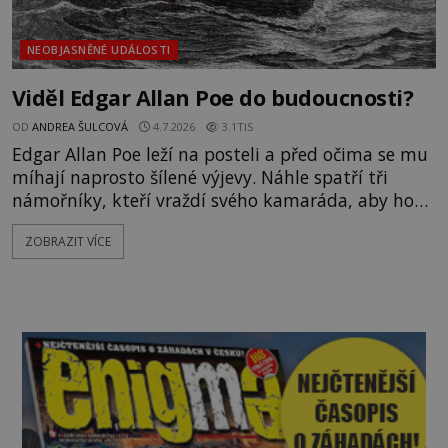
NEOBJASNĚNÉ UDÁLOSTI
Viděl Edgar Allan Poe do budoucnosti?
OD
ANDREA ŠULCOVÁ
4.7.2026
3.1TIS
Edgar Allan Poe leží na posteli a před očima se mu
míhají naprosto šílené výjevy. Náhle spatří tři
námořníky, kteří vraždí svého kamaráda, aby ho
mohli sníst. „Už dost! Ať už to proboha skončí!“
ZOBRAZIT VÍCE
vykřikne Poe a postaví se na nohy. Děsivé výjevy
tím však neukončí. Slavný spisovatel je proslulý
svou zálibou v alkoholu a dost možná i v drogách.
Je snad možné,