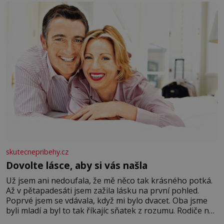
se na koloběžce a den zakončit poznáváním památek ve
Velkých Losinách nebo v termálním
skutecnepribehy.cz
Dovolte lásce, aby si vás našla
Už jsem ani nedoufala, že mě něco tak krásného potká.
Až v pětapadesáti jsem zažila lásku na první pohled.
Poprvé jsem se vdávala, když mi bylo dvacet. Oba jsme
byli mladí a byl to tak říkajíc sňatek z rozumu. Rodiče nás
dali dohromady, Toník byl dobře zaopatřený mladý muž.