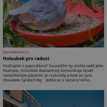
epochalnisvet.cz
Holoubek pro radost
Uvažujete o papouškovi? Sousedům by mohla vadit jeho
hlučnost. Holoubek diamantový komunikuje téměř
neslyšitelným pípáním, je roztomilý a hodí se i pro
chovatele začátečníky. Jedná se o nenáročného
klidného ptáčka, který většinu dne jen posedává. Hodně
času tráví na zemi, kde sbírá zbytky semínek Jeho
domovinou je prakticky celá Austrálie s výjimkou
pobřežní oblasti.