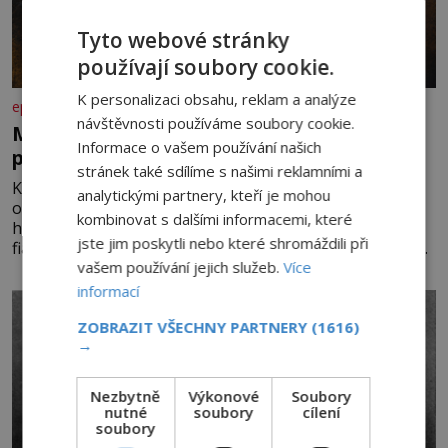
Tyto webové stránky
používají soubory cookie.
K personalizaci obsahu, reklam a analýze
epochaplus.cz
návštěvnosti používáme soubory cookie.
Mrkev není jen oranžová. Její neuvěřitelný
Informace o vašem používání našich
příběh začíná fialovou barvou
stránek také sdílíme s našimi reklamními a
Když dnes vytáhneme ze země mrkev, většina z nás
analytickými partnery, kteří je mohou
očekává sytě oranžový kořen. Jenže po většinu své
kombinovat s dalšími informacemi, které
historie je mrkev všechno možné, jen ne oranžová. Je
jste jim poskytli nebo které shromáždili při
fialová, žlutá, bílá, někdy dokonce téměř černá. Až díky
vašem používání jejich služeb.
Více
stovkám let pečlivého šlechtění se z ní stává zelenina,
bez které si českou zahradu ani nedokážeme představit.
informací
Její příběh je
ZOBRAZIT VŠECHNY PARTNERY
(1616)
→
Nezbytně
Výkonové
Soubory
nutné
soubory
cílení
soubory