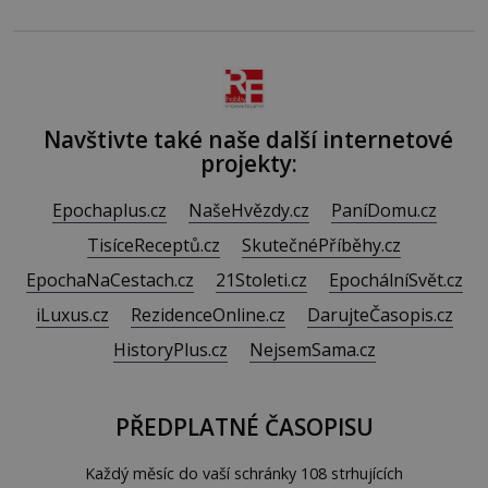
potřeby dítěte. Pro nejmenší je klíčová jednoduchost,
měkkost a bezpečí, proto by pokoj miminka měl působit
především klidně a útulně. Předškolní věk je
Navštivte také naše další internetové
projekty:
Epochaplus.cz
NašeHvězdy.cz
PaníDomu.cz
TisíceReceptů.cz
SkutečnéPříběhy.cz
EpochaNaCestach.cz
21Stoleti.cz
EpochálníSvět.cz
iLuxus.cz
RezidenceOnline.cz
DarujteČasopis.cz
HistoryPlus.cz
NejsemSama.cz
PŘEDPLATNÉ ČASOPISU
Každý měsíc do vaší schránky 108 strhujících