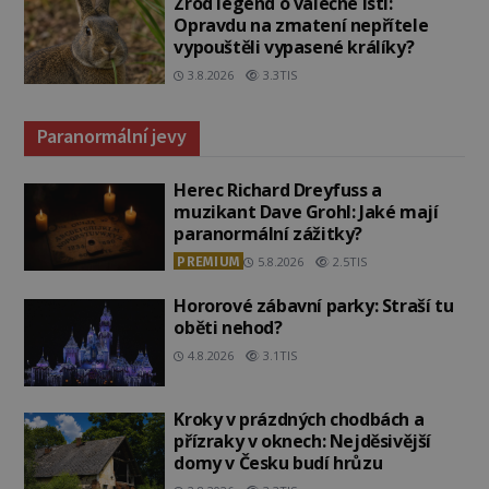
Zrod legend o válečné lsti:
Opravdu na zmatení nepřítele
vypouštěli vypasené králíky?
3.8.2026
3.3TIS
Paranormální jevy
Herec Richard Dreyfuss a
muzikant Dave Grohl: Jaké mají
paranormální zážitky?
PREMIUM
5.8.2026
2.5TIS
Hororové zábavní parky: Straší tu
oběti nehod?
4.8.2026
3.1TIS
Kroky v prázdných chodbách a
přízraky v oknech: Nejděsivější
domy v Česku budí hrůzu