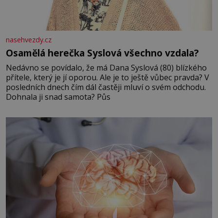
nasehvezdy.cz
Osamělá herečka Syslová všechno vzdala?
Nedávno se povídalo, že má Dana Syslová (80) blízkého
přítele, který je jí oporou. Ale je to ještě vůbec pravda? V
posledních dnech čím dál častěji mluví o svém odchodu.
Dohnala ji snad samota? Půs