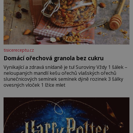
tisicereceptu.cz
Domácí ořechová granola bez cukru
Vynikající a zdravá snídaně je tu! Suroviny Vždy 1 šálek –
neloupaných mandlí kešu ořechů vlašských ořechů
slunečnicových semínek semínek dýně rozinek 3 šálky
ovesných vloček 1 lžíce mlet