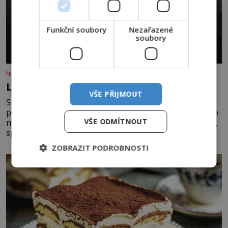
Funkční soubory
Nezařazené
soubory
historyplus.cz
Lapka Grasel si na panstvo netroufl?
VŠE PŘIJMOUT
Strhne ji z postele, sváže ji a krutě zbije. „Kde jsou
peníze?“ naléhá Grasel na starou švadlenku. Když mu to
VŠE ODMÍTNOUT
neprozradí – ostatně ani nemůže, protože žádné nemá,
spokojí se lupič s několika měďáky a štůčky látky.
Zraněná žena pár dní nato umírá. Je to muž nebývale
ZOBRAZIT PODROBNOSTI
krutý. Jeho činy budí hrůzu ještě dlouho po jeho smrti