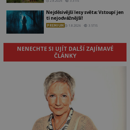
2.8.2026
3.3TIS
Nejděsivější lesy světa: Vstoupí jen
ti nejodvážnější!
PREMIUM
1.8.2026
3.5TIS
NENECHTE SI UJÍT DALŠÍ ZAJÍMAVÉ
ČLÁNKY