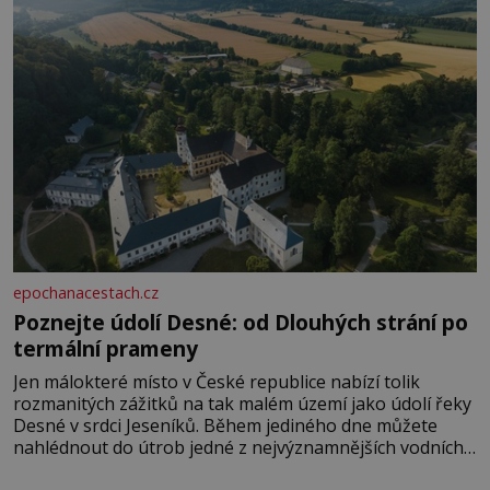
epochanacestach.cz
Poznejte údolí Desné: od Dlouhých strání po
termální prameny
Jen málokteré místo v České republice nabízí tolik
rozmanitých zážitků na tak malém území jako údolí řeky
Desné v srdci Jeseníků. Během jediného dne můžete
nahlédnout do útrob jedné z nejvýznamnějších vodních
elektráren v Evropě, vydat se na horské hřebeny, projet