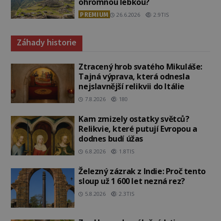
ohromnou lebkou?
PREMIUM
26.6.2026
2.9TIS
Záhady historie
Ztracený hrob svatého Mikuláše:
Tajná výprava, která odnesla
nejslavnější relikvii do Itálie
7.8.2026
180
Kam zmizely ostatky světců?
Relikvie, které putují Evropou a
dodnes budí úžas
6.8.2026
1.8TIS
Železný zázrak z Indie: Proč tento
sloup už 1 600 let nezná rez?
5.8.2026
2.3TIS