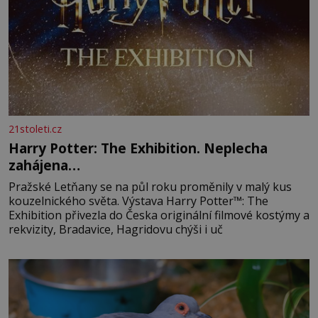
21stoleti.cz
Harry Potter: The Exhibition. Neplecha
zahájena…
Pražské Letňany se na půl roku proměnily v malý kus
kouzelnického světa. Výstava Harry Potter™: The
Exhibition přivezla do Česka originální filmové kostýmy a
rekvizity, Bradavice, Hagridovu chýši i uč