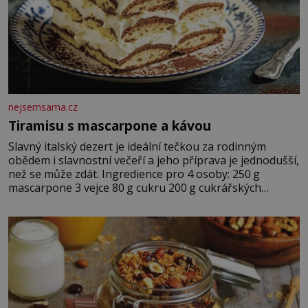
nejsemsama.cz
Tiramisu s mascarpone a kávou
Slavný italský dezert je ideální tečkou za rodinným
obědem i slavnostní večeří a jeho příprava je jednodušší,
než se může zdát. Ingredience pro 4 osoby: 250 g
mascarpone 3 vejce 80 g cukru 200 g cukrářských
piškotů 250 ml silné kávy 2 lžíce amaretta kakao na
posypání Postup: Oddělte žloutky od bílků. Žloutky
vyšlehejte s cukrem do světlé pěny a postupně do nich
vmíchejte mascarpone, aby vznikl hladký