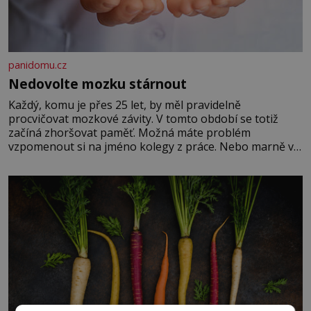
panidomu.cz
Nedovolte mozku stárnout
Každý, komu je přes 25 let, by měl pravidelně
procvičovat mozkové závity. V tomto období se totiž
začíná zhoršovat paměť. Možná máte problém
vzpomenout si na jméno kolegy z práce. Nebo marně v
paměti lovíte název knížky, kterou jste nedávno přečetli.
Je to opravdu tak, s věkem jako kdyby se paměť
rozhodla stávkovat. Cvičte