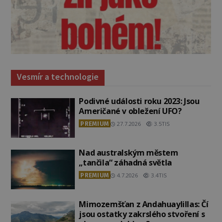
Vesmír a technologie
Podivné události roku 2023: Jsou
Američané v obležení UFO?
PREMIUM
27.7.2026
3.5TIS
Nad australským městem
„tančila“ záhadná světla
PREMIUM
4.7.2026
3.4TIS
Mimozemšťan z Andahuaylillas: Čí
jsou ostatky zakrslého stvoření s