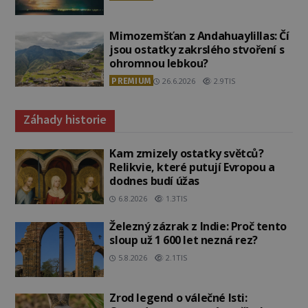
Mimozemšťan z Andahuaylillas: Čí
jsou ostatky zakrslého stvoření s
ohromnou lebkou?
PREMIUM
26.6.2026
2.9TIS
Záhady historie
Kam zmizely ostatky světců?
Relikvie, které putují Evropou a
dodnes budí úžas
6.8.2026
1.3TIS
Železný zázrak z Indie: Proč tento
sloup už 1 600 let nezná rez?
5.8.2026
2.1TIS
Zrod legend o válečné lsti: