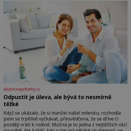
okurky ✿ 2 rajčata Zálivka: ✿ 4 lžíce olivového oleje ✿ 1
lžíci citronové šťávy ✿ ½ stroužku
skutecnepribehy.cz
Odpustit je úleva, ale bývá to nesmírně
těžké
Když se ukázalo, že si manžel našel milenku, rozhodla
jsem se trpělivě vyčkávat, přesvědčena, že se dříve či
později vrátí k rodině. Možná je to jedna z nejtěžších věcí
na světě. Ale každý, kdo s tím má nějaké zkušenosti, se