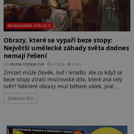
NEOBJASNĚNÉ UDÁLOSTI
Obrazy, které se vypaří beze stopy:
Největší umělecké záhady světa dodnes
nemají řešení
OD
HELENA STEJSKALOVÁ
6.7.2026
3.4TIS
Zmizet může člověk, loď i letadlo. Ale co když se
beze stopy ztratí mistrovské dílo, které zná celý
svět? Některé obrazy mizí během válek, jiné
ukradou profesionální zloději a další jako by se
ZOBRAZIT VÍCE
doslova propadly do země. Přestože po nich pátrají
policisté, historici umění i soukromí detektivové,
jejich osud zůstává dodnes zahalen tajemstvím.
Nejslavnější nevyřešenou krádeží umění se stává
loupež