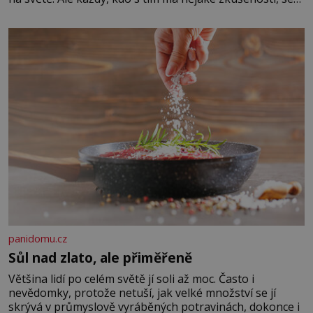
zapřísahá, že pokud odpustíte, znatelně se vám uleví.
Když se ke mně doneslo, že si manžel pořídil milenku,
panidomu.cz
Sůl nad zlato, ale přiměřeně
Většina lidí po celém světě jí soli až moc. Často i
nevědomky, protože netuší, jak velké množství se jí
skrývá v průmyslově vyráběných potravinách, dokonce i