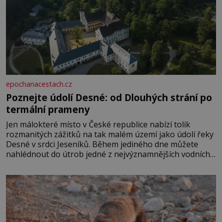
epochanacestach.cz
Poznejte údolí Desné: od Dlouhých strání po
termální prameny
Jen málokteré místo v České republice nabízí tolik
rozmanitých zážitků na tak malém území jako údolí řeky
Desné v srdci Jeseníků. Během jediného dne můžete
nahlédnout do útrob jedné z nejvýznamnějších vodních
elektráren v Evropě, vydat se na horské hřebeny, projet
se na koloběžce a den zakončit poznáváním památek ve
Velkých Losinách nebo v termálním