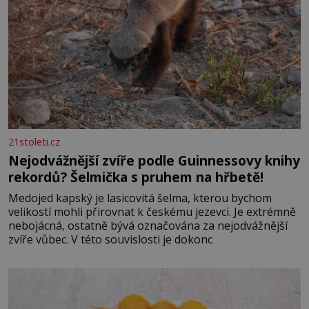
21stoleti.cz
Nejodvážnější zvíře podle Guinnessovy knihy
rekordů? Šelmička s pruhem na hřbetě!
Medojed kapský je lasicovitá šelma, kterou bychom
velikostí mohli přirovnat k českému jezevci. Je extrémně
nebojácná, ostatně bývá označována za nejodvážnější
zvíře vůbec. V této souvislosti je dokonc