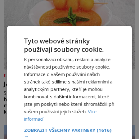
Tyto webové stránky
používají soubory cookie.
K personalizaci obsahu, reklam a analýze
návštěvnosti používáme soubory cookie.
Informace o vašem používání našich
tisicereceptu.cz
stránek také sdílíme s našimi reklamními a
Jahodovo-melounová polévka
analytickými partnery, kteří je mohou
Studené ovocné polévky jsou ideálním osvěžením pro
kombinovat s dalšími informacemi, které
horké dny. Potřebujete 200 g jahod 600 g žlutého
jste jim poskytli nebo které shromáždili při
melounu 100 ml sladkého dezertního vína 50 g cukru
vašem používání jejich služeb.
Více
krystal 1 lžíci medu 200 g zakysané sm
informací
ZOBRAZIT VŠECHNY PARTNERY
(1616)
→