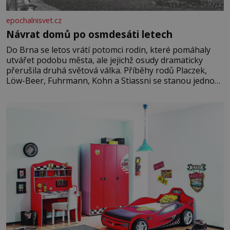
epochalnisvet.cz
Návrat domů po osmdesáti letech
Do Brna se letos vrátí potomci rodin, které pomáhaly
utvářet podobu města, ale jejichž osudy dramaticky
přerušila druhá světová válka. Příběhy rodů Placzek,
Löw-Beer, Fuhrmann, Kohn a Stiassni se stanou jednou
z hlavních dramaturgických linií festivalu židovské
kultury ŠTETL FEST 2026. Některé návraty nejsou
jednoduché. Místa, která si člověk pamatuje z rodinných
vyprávění, už dávno