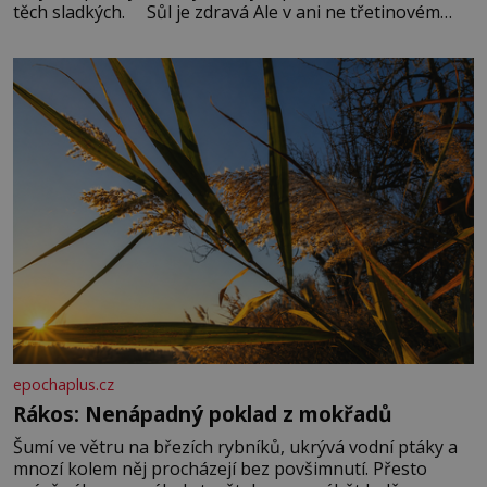
těch sladkých. Sůl je zdravá Ale v ani ne třetinovém
množství, než je pro většinu populace běžné. Její
základní složky– sodík a chlór – jsou zásadní pro
správné hospodaření
epochaplus.cz
Rákos: Nenápadný poklad z mokřadů
Šumí ve větru na březích rybníků, ukrývá vodní ptáky a
mnozí kolem něj procházejí bez povšimnutí. Přesto