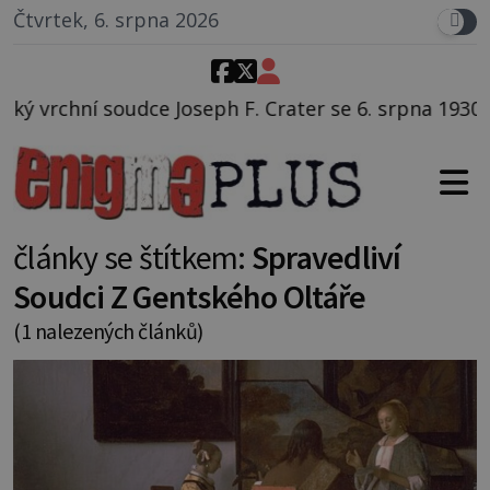
Čtvrtek, 6. srpna 2026
ce Joseph F. Crater se 6. srpna 1930 navečeří ve své 
články se štítkem:
Spravedliví
Soudci Z Gentského Oltáře
(1 nalezených článků)