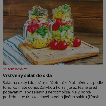
dobře zachovalá, přičítají odborníci zdejším klimatickým
podmínkám. Sucho, prosolené písky a extrémně
nejsemsama.cz
Vrstvený salát do skla
Salát na cesty i do práce můžete různě obměňovat podle
toho, co máte doma. Zálivkou ho zalijte až těsně před
podáváním, aby zeleninu nerozmočila. Na 2 porce
potřebujete: ✿ 1/4 ledového nebo jiného salátu (římský
salát, polníček…) ✿ 1 malá konzerva kukuřice ✿ ½