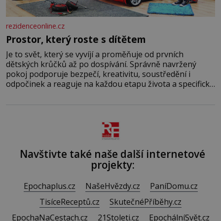
rezidenceonline.cz
Prostor, který roste s dítětem
Je to svět, který se vyvíjí a proměňuje od prvních
dětských krůčků až po dospívání. Správně navržený
pokoj podporuje bezpečí, kreativitu, soustředění i
odpočinek a reaguje na každou etapu života a specifické
potřeby dítěte. Pro nejmenší je klíčová jednoduchost,
měkkost a bezpečí, proto by pokoj miminka měl působit
především klidně a útulně. Předškolní věk je
Navštivte také naše další internetové
projekty:
Epochaplus.cz
NašeHvězdy.cz
PaníDomu.cz
TisíceReceptů.cz
SkutečnéPříběhy.cz
EpochaNaCestach.cz
21Stoleti.cz
EpochálníSvět.cz