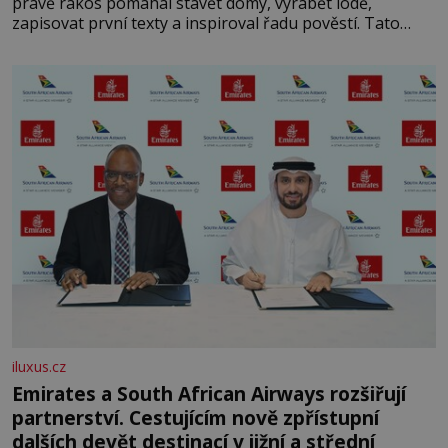
právě rákos pomáhal stavět domy, vyrábět lodě,
zapisovat první texty a inspiroval řadu pověstí. Tato
skromná, ale užitečná rostlina provází člověka už tisíce
let. Většina lidí vnímá rákos jen jako obyčejnou kulisu
letního koupání. Stačí se však podívat
iluxus.cz
Emirates a South African Airways rozšiřují
partnerství. Cestujícím nově zpřístupní
dalších devět destinací v jižní a střední