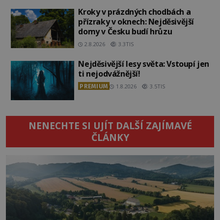
Kroky v prázdných chodbách a
přízraky v oknech: Nejděsivější
domy v Česku budí hrůzu
2.8.2026
3.3TIS
Nejděsivější lesy světa: Vstoupí jen
ti nejodvážnější!
PREMIUM
1.8.2026
3.5TIS
NENECHTE SI UJÍT DALŠÍ ZAJÍMAVÉ
ČLÁNKY