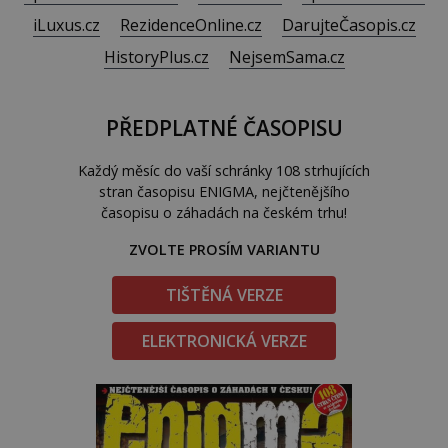
iLuxus.cz
RezidenceOnline.cz
DarujteČasopis.cz
HistoryPlus.cz
NejsemSama.cz
PŘEDPLATNÉ ČASOPISU
Každý měsíc do vaší schránky 108 strhujících
stran časopisu ENIGMA, nejčtenějšího
časopisu o záhadách na českém trhu!
ZVOLTE PROSÍM VARIANTU
TIŠTĚNÁ VERZE
ELEKTRONICKÁ VERZE