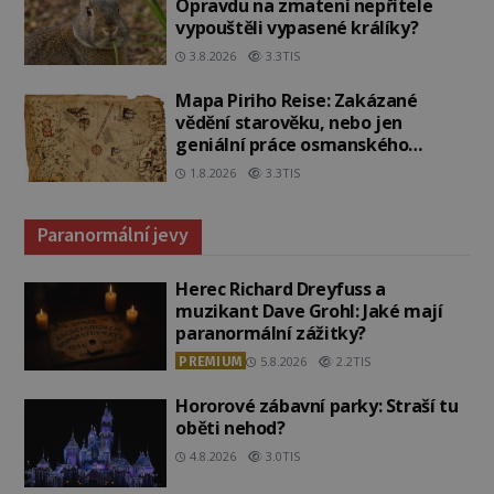
Opravdu na zmatení nepřítele
vypouštěli vypasené králíky?
3.8.2026
3.3TIS
Mapa Piriho Reise: Zakázané
vědění starověku, nebo jen
geniální práce osmanského
admirála?
1.8.2026
3.3TIS
Paranormální jevy
Herec Richard Dreyfuss a
muzikant Dave Grohl: Jaké mají
paranormální zážitky?
PREMIUM
5.8.2026
2.2TIS
Hororové zábavní parky: Straší tu
oběti nehod?
4.8.2026
3.0TIS