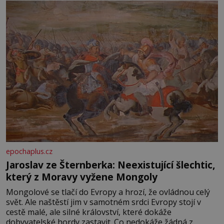
epochaplus.cz
Jaroslav ze Šternberka: Neexistující šlechtic,
který z Moravy vyžene Mongoly
Mongolové se tlačí do Evropy a hrozí, že ovládnou celý
svět. Ale naštěstí jim v samotném srdci Evropy stojí v
cestě malé, ale silné království, které dokáže
dobyvatelské hordy zastavit. Co nedokáže žádná z