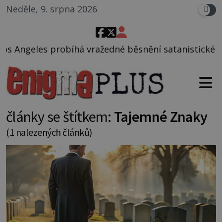
Neděle, 9. srpna 2026
há vražedné běsnění satanistického gangu vedeného
články se štítkem:
Tajemné Znaky
(1 nalezených článků)