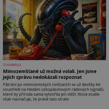
21stoleti.cz
Mimozemšťané už možná volali. Jen jsme
jejich zprávu nedokázali rozpoznat
Pátrání po mimozemských civilizacích se už desítky let
soustředí na hledání úzkopásmových rádiových signálů,
které by příroda sama vytvořila jen stěží. Nová studie
však naznačuje, že právě tato strate