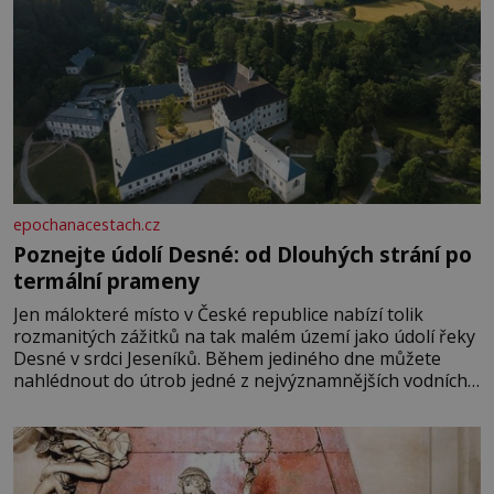
epochanacestach.cz
Poznejte údolí Desné: od Dlouhých strání po
termální prameny
Jen málokteré místo v České republice nabízí tolik
rozmanitých zážitků na tak malém území jako údolí řeky
Desné v srdci Jeseníků. Během jediného dne můžete
nahlédnout do útrob jedné z nejvýznamnějších vodních
elektráren v Evropě, vydat se na horské hřebeny, projet
se na koloběžce a den zakončit poznáváním památek ve
Velkých Losinách nebo v termálním