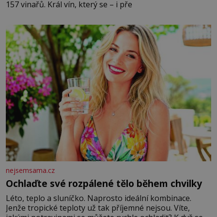
157 vinařů. Král vín, který se – i pře
nejsemsama.cz
Ochlaďte své rozpálené tělo během chvilky
Léto, teplo a sluníčko. Naprosto ideální kombinace.
Jenže tropické teploty už tak příjemné nejsou. Víte,