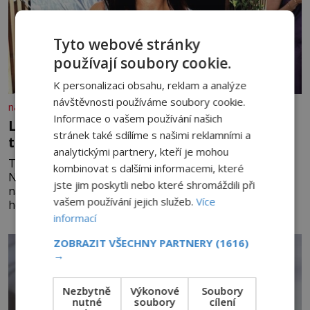
Tyto webové stránky
používají soubory cookie.
K personalizaci obsahu, reklam a analýze
návštěvnosti používáme soubory cookie.
nasehvezdy.cz
Informace o vašem používání našich
Lákala Nováková řemeslníka na polonahé
stránek také sdílíme s našimi reklamními a
tělo!
analytickými partnery, kteří je mohou
Tohle nemá konce! O šarvátkách mezi manželi Sandrou
kombinovat s dalšími informacemi, které
Novákovou (44) a Vojtěchem Moravcem (39) se toho
jste jim poskytli nebo které shromáždili při
napsalo už hodně. Ale kdo by doufal, že horká zem u
vašem používání jejich služeb.
Více
herečky ze seriálu Ulice a režiséra vychladne,
informací
ZOBRAZIT VŠECHNY PARTNERY
(1616)
→
Nezbytně
Výkonové
Soubory
nutné
soubory
cílení