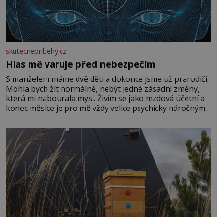
skutecnepribehy.cz
Hlas mě varuje před nebezpečím
S manželem máme dvě děti a dokonce jsme už prarodiči.
Mohla bych žít normálně, nebýt jedné zásadní změny,
která mi nabourala mysl. Živím se jako mzdová účetní a
konec měsíce je pro mě vždy velice psychicky náročným
obdobím. Od té chvíle, co máme vnoučata, mi dcera čím
dál častěji volá o pomoc, co se hlídání týče. Dalo by se