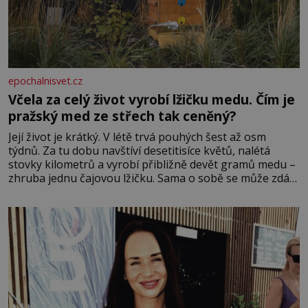
epochalnisvet.cz
Včela za celý život vyrobí lžičku medu. Čím je
pražský med ze střech tak ceněný?
Její život je krátký. V létě trvá pouhých šest až osm
týdnů. Za tu dobu navštíví desetitisíce květů, nalétá
stovky kilometrů a vyrobí přibližně devět gramů medu –
zhruba jednu čajovou lžičku. Sama o sobě se může zdát
bezvýznamná. Teprve když se spojí s dalšími desítkami
tisíc příslušnic svého včelstva, vznikne jeden z
nejdokonalejších organismů