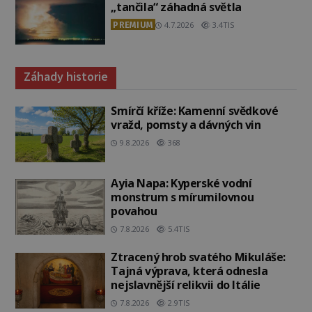
„tančila“ záhadná světla
PREMIUM
4.7.2026
3.4TIS
Záhady historie
Smírčí kříže: Kamenní svědkové
vražd, pomsty a dávných vin
9.8.2026
368
Ayia Napa: Kyperské vodní
monstrum s mírumilovnou
povahou
7.8.2026
5.4TIS
Ztracený hrob svatého Mikuláše:
Tajná výprava, která odnesla
nejslavnější relikvii do Itálie
7.8.2026
2.9TIS