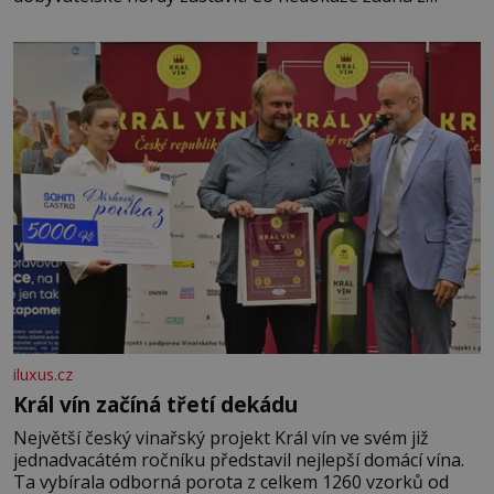
asijských říší, co nedokážou Němci – to dokáže český
král. Nebo že by ne? Mongolové od roku 1223 postupují
podél Kaspického a Azovského moře,
iluxus.cz
Král vín začíná třetí dekádu
Největší český vinařský projekt Král vín ve svém již
jednadvacátém ročníku představil nejlepší domácí vína.
Ta vybírala odborná porota z celkem 1260 vzorků od