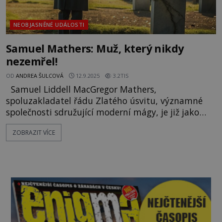
NEOBJASNĚNÉ UDÁLOSTI
Samuel Mathers: Muž, který nikdy
nezemřel!
OD
ANDREA ŠULCOVÁ
12.9.2025
3.2TIS
Samuel Liddell MacGregor Mathers,
spoluzakladatel řádu Zlatého úsvitu, významné
společnosti sdružující moderní mágy, je již jako
chlapec fascinován magií, mystikou a tajemnými
ZOBRAZIT VÍCE
keltskými symboly… „Samuel si často sedal do
kouta a povídal si sám pro sebe. Vím, že tohle děti
dělají. Ale on neustále opakoval, že si povídá s
hlasy, které slýchá,“ vyj