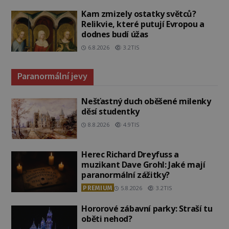
Kam zmizely ostatky světců?
Relikvie, které putují Evropou a
dodnes budí úžas
6.8.2026
3.2TIS
Paranormální jevy
Nešťastný duch oběšené milenky
děsí studentky
8.8.2026
4.9TIS
Herec Richard Dreyfuss a
muzikant Dave Grohl: Jaké mají
paranormální zážitky?
PREMIUM
5.8.2026
3.2TIS
Hororové zábavní parky: Straší tu
oběti nehod?