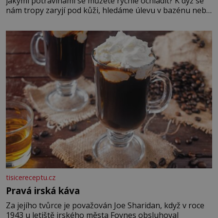
jakými potravinami se můžete rychle ochladit? K dyž se
nám tropy zaryjí pod kůži, hledáme úlevu v bazénu nebo
pomocí klimatizace. Jenže ne vždycky můžeme být v jejich
blízkosti. Nemusíte však zoufat. Pokud budete mít
promyšlený jídelníček, žadné pařáky si na vás
tisicereceptu.cz
Pravá irská káva
Za jejího tvůrce je považován Joe Sharidan, když v roce
1943 u letiště irského města Foynes obsluhoval