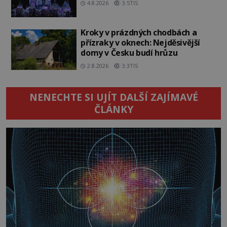
4.8.2026
3.5TIS
Kroky v prázdných chodbách a
přízraky v oknech: Nejděsivější
domy v Česku budí hrůzu
2.8.2026
3.3TIS
NENECHTE SI UJÍT DALŠÍ ZAJÍMAVÉ
ČLÁNKY