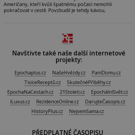
Američany, kteří kvůli špatnému počasí nemohli
pokračovat v cestě. Povzbudil je tehdy kávou,
Navštivte také naše další internetové
projekty:
Epochaplus.cz
NašeHvězdy.cz
PaníDomu.cz
TisíceReceptů.cz
SkutečnéPříběhy.cz
EpochaNaCestach.cz
21Stoleti.cz
EpochálníSvět.cz
iLuxus.cz
RezidenceOnline.cz
DarujteČasopis.cz
HistoryPlus.cz
NejsemSama.cz
PŘEDPLATNÉ ČASOPISU