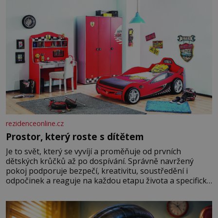
rezidenceonline.cz
Prostor, který roste s dítětem
Je to svět, který se vyvíjí a proměňuje od prvních
dětských krůčků až po dospívání. Správně navržený
pokoj podporuje bezpečí, kreativitu, soustředění i
odpočinek a reaguje na každou etapu života a specifické
potřeby dítěte. Pro nejmenší je klíčová jednoduchost,
měkkost a bezpečí, proto by pokoj miminka měl působit
především klidně a útulně. Předškolní věk je