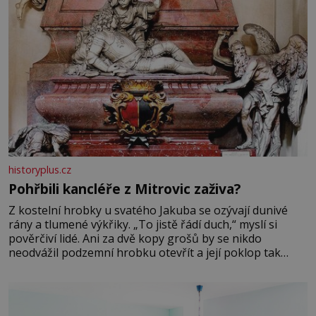
historyplus.cz
Pohřbili kancléře z Mitrovic zaživa?
Z kostelní hrobky u svatého Jakuba se ozývají dunivé
rány a tlumené výkřiky. „To jistě řádí duch,“ myslí si
pověrčiví lidé. Ani za dvě kopy grošů by se nikdo
neodvážil podzemní hrobku otevřít a její poklop tak
raději jen skrápí svěcenou vodou. Za několik dní divné
burácení skutečně ustane. Když o mnoho let později
hrobku