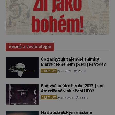
Vesmír a technologie
Co zachycují tajemné snímky
Marsu? Je na něm přeci jen voda?
PREMIUM
7.8.2026
2.7TIS
Podivné události roku 2023: Jsou
Američané v obležení UFO?
PREMIUM
27.7.2026
3.5TIS
Nad australským městem