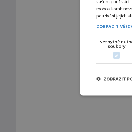
vašem používání na
mohou kombinovat 
používání jejich s
ZOBRAZIT VŠE
Nezbytně nutn
soubory
ZOBRAZIT P