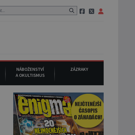
 neznámého původu.
7. srpna 1994
: Na americké městečko Oakvill
NÁBOŽENSTVÍ
ZÁZRAKY
A OKULTISMUS