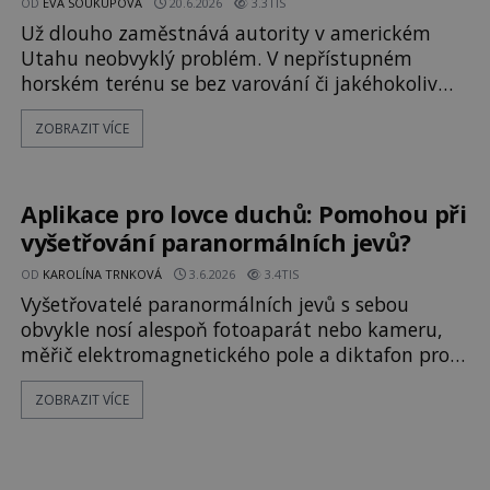
OD
EVA SOUKUPOVÁ
20.6.2026
3.3TIS
Už dlouho zaměstnává autority v americkém
Utahu neobvyklý problém. V nepřístupném
horském terénu se bez varování či jakéhokoliv
vysvětlení objevují záhadné antény. Jejich účel i
ZOBRAZIT VÍCE
původ je neznámý. Kdo v horách podivná zařízení
rozmisťuje a proč? Na začátku ledna 2023 se
úředníci ze Salt Lake City vydávají na
nedobrovolnou několikahodinovou tú
Aplikace pro lovce duchů: Pomohou při
vyšetřování paranormálních jevů?
OD
KAROLÍNA TRNKOVÁ
3.6.2026
3.4TIS
Vyšetřovatelé paranormálních jevů s sebou
obvykle nosí alespoň fotoaparát nebo kameru,
měřič elektromagnetického pole a diktafon pro
nahrávání EVP, tedy fenomén elektronického
ZOBRAZIT VÍCE
hlasu, o němž mnozí lovci duchů věří, že
umožňuje mrtvým snazší komunikaci s živými.
Tuto poměrně nákladnou výbavu by v budoucnu
mohly nahradit pouze mobilní telefony, alespoň v