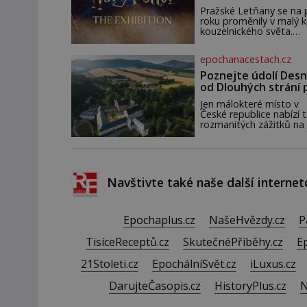
zahájena…
pár dní nato umírá. Je to
Pražské Letňany se na 
muž nebývale krutý. Je
roku proměnily v malý 
činy budí hrůzu ještě
kouzelnického světa.
dlouho po jeho smrti
Výstava Harry Potter™:
The Exhibition přivezla
epochanacestach.cz
Česka originální filmové
kostýmy a rekvizity,
Poznejte údolí Desn
Bradavice, Hagridovu c
od Dlouhých strání 
i uč
termální prameny
Jen málokteré místo v
České republice nabízí t
rozmanitých zážitků na
malém území jako údolí
řeky Desné v srdci
Jeseníků. Během jediné
dne můžete nahlédnou
do útrob jedné z
Navštivte také naše další internet
nejvýznamnějších vodní
elektráren v Evropě, vy
se na horské hřebeny,
projet se na koloběžce
Epochaplus.cz
NašeHvězdy.cz
P
den zakončit poznáván
památek ve Velkých
TisíceReceptů.cz
SkutečnéPříběhy.cz
E
Losinách nebo v termá
21Stoleti.cz
EpochálníSvět.cz
iLuxus.cz
DarujteČasopis.cz
HistoryPlus.cz
N