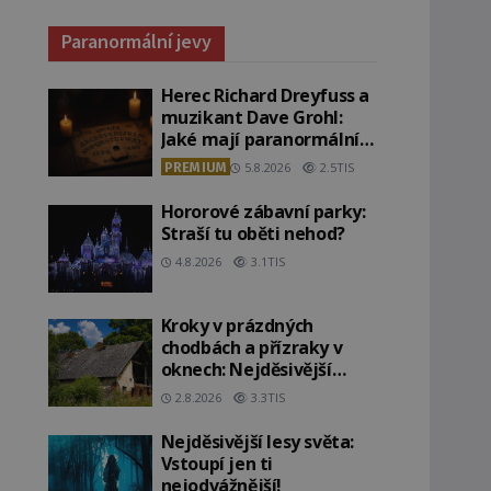
Paranormální jevy
Herec Richard Dreyfuss a
muzikant Dave Grohl:
Jaké mají paranormální
zážitky?
PREMIUM
5.8.2026
2.5TIS
Hororové zábavní parky:
Straší tu oběti nehod?
4.8.2026
3.1TIS
Kroky v prázdných
chodbách a přízraky v
oknech: Nejděsivější
domy v Česku budí hrůzu
2.8.2026
3.3TIS
Nejděsivější lesy světa:
Vstoupí jen ti
nejodvážnější!