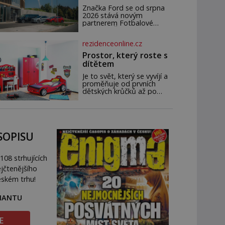
novým partnerem
Značka Ford se od srpna
FAČR
2026 stává novým
partnerem Fotbalové
asociace České republiky. V
rámci tříleté spolupráce
rezidenceonline.cz
zajistí mobilitu asociace,
reprezentačních týmů i
Prostor, který roste s
českého fotbalu v
dítětem
regionech. Partner
Je to svět, který se vyvíjí a
proměňuje od prvních
dětských krůčků až po
dospívání. Správně
navržený pokoj podporuje
bezpečí, kreativitu,
soustředění i odpočinek a
reaguje na každou etapu
SOPISU
života a specifické potřeby
dítěte. Pro nejmenší je
klíčová jednoduchost,
108 strhujících
měkkost a bezpečí, proto
by pokoj miminka měl
jčtenějšího
působit především klidně a
eském trhu!
útulně. Předškolní věk je
RIANTU
E