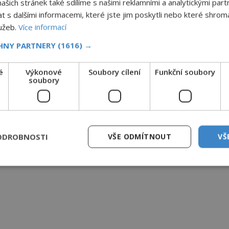
šich stránek také sdílíme s našimi reklamními a analytickými partn
s dalšími informacemi, které jste jim poskytli nebo které shromá
lužeb.
Více informací
CHNY PARTNERY
(1616) →
é
Výkonové
Soubory cílení
Funkční soubory
soubory
ODROBNOSTI
VŠE ODMÍTNOUT
VŠ