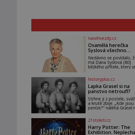
nasehvezdy.cz
Osamělá herečka
Syslová všechno
vzdala?
Nedávno se povídalo, ž
má Dana Syslová (80)
blízkého přítele, který je
oporou. Ale je to ještě
vůbec pravda? V
historyplus.cz
posledních dnech čím d
častěji mluví o svém
Lapka Grasel si na
odchodu. Dohnala ji snad
panstvo netroufl?
samota? Půs
Strhne ji z postele, sváž
a krutě zbije. „Kde jsou
peníze?“ naléhá Grasel 
starou švadlenku. Když
to neprozradí – ostatn
21stoleti.cz
ani nemůže, protože
žádné nemá, spokojí se
Harry Potter: The
lupič s několika měďáky
Exhibition. Neplech
štůčky látky. Zraněná ž