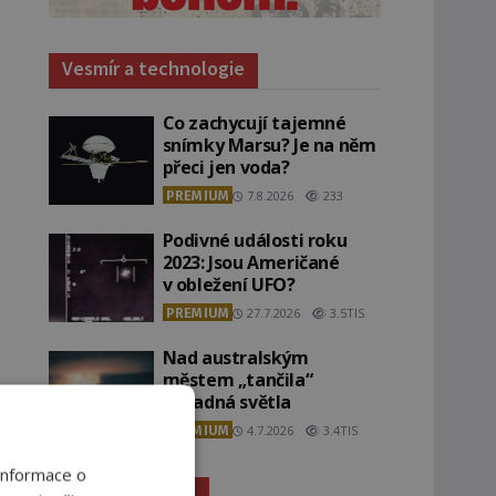
Vesmír a technologie
Co zachycují tajemné
snímky Marsu? Je na něm
přeci jen voda?
PREMIUM
7.8.2026
233
Podivné události roku
2023: Jsou Američané
v obležení UFO?
PREMIUM
27.7.2026
3.5TIS
Nad australským
městem „tančila“
záhadná světla
PREMIUM
4.7.2026
3.4TIS
Informace o
Záhady historie