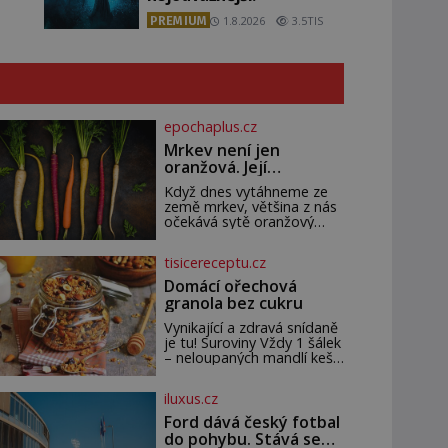
PREMIUM
1.8.2026
3.5TIS
epochaplus.cz
Mrkev není jen
oranžová. Její
neuvěřitelný příběh
Když dnes vytáhneme ze
začíná fialovou barvou
země mrkev, většina z nás
očekává sytě oranžový
kořen. Jenže po většinu své
historie je mrkev všechno
tisicereceptu.cz
možné, jen ne oranžová. Je
fialová, žlutá, bílá, někdy
Domácí ořechová
dokonce téměř černá. Až
granola bez cukru
díky stovkám let pečlivého
šlechtění se z ní stává
Vynikající a zdravá snídaně
zelenina, bez které si
je tu! Suroviny Vždy 1 šálek
českou zahradu ani
– neloupaných mandlí kešu
nedokážeme představit.
ořechů vlašských ořechů
Její příběh je
slunečnicových semínek
iluxus.cz
semínek dýně rozinek 3
šálky ovesných vloček 1
Ford dává český fotbal
lžíce mlet
do pohybu. Stává se