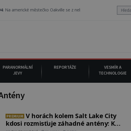
erické městečko Oakville se z nebe snáší podivná rosolovitá látka
PARANORMÁLNÍ
REPORTÁŽE
VESMÍR A
JEVY
TECHNOLOGIE
 Antény
V horách kolem Salt Lake City
PREMIUM
kdosi rozmisťuje záhadné antény: K
čemu slouží?