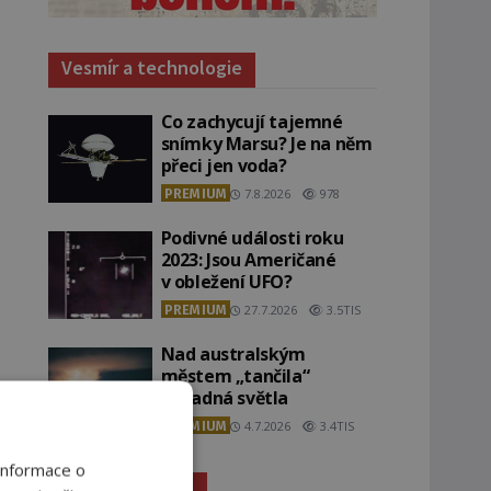
Vesmír a technologie
Co zachycují tajemné
snímky Marsu? Je na něm
přeci jen voda?
PREMIUM
7.8.2026
978
Podivné události roku
2023: Jsou Američané
v obležení UFO?
PREMIUM
27.7.2026
3.5TIS
Nad australským
městem „tančila“
záhadná světla
PREMIUM
4.7.2026
3.4TIS
Informace o
Záhady historie