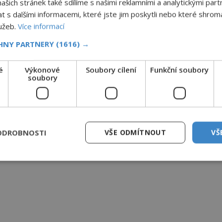
šich stránek také sdílíme s našimi reklamními a analytickými partn
s dalšími informacemi, které jste jim poskytli nebo které shromá
lužeb.
Více informací
CHNY PARTNERY
(1616) →
é
Výkonové
Soubory cílení
Funkční soubory
soubory
ODROBNOSTI
VŠE ODMÍTNOUT
VŠ