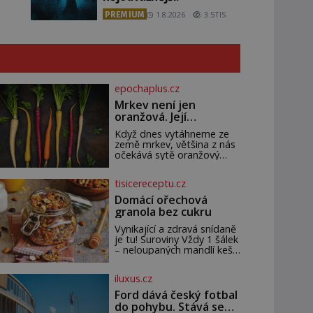
PREMIUM
1.8.2026
3.5TIS
epochaplus.cz
Mrkev není jen
oranžová. Její
neuvěřitelný příběh
Když dnes vytáhneme ze
začíná fialovou barvou
země mrkev, většina z nás
očekává sytě oranžový
kořen. Jenže po většinu své
historie je mrkev všechno
tisicereceptu.cz
možné, jen ne oranžová. Je
fialová, žlutá, bílá, někdy
Domácí ořechová
dokonce téměř černá. Až
granola bez cukru
díky stovkám let pečlivého
šlechtění se z ní stává
Vynikající a zdravá snídaně
zelenina, bez které si
je tu! Suroviny Vždy 1 šálek
českou zahradu ani
– neloupaných mandlí kešu
nedokážeme představit.
ořechů vlašských ořechů
Její příběh je
slunečnicových semínek
iluxus.cz
semínek dýně rozinek 3
šálky ovesných vloček 1
Ford dává český fotbal
lžíce mlet
do pohybu. Stává se