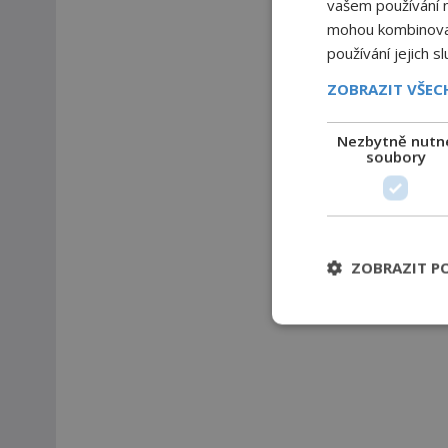
vašem používání na
mohou kombinovat 
používání jejich s
ZOBRAZIT VŠE
Nezbytně nutn
soubory
ZOBRAZIT P