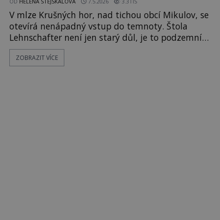
OD
HELENA STEJSKALOVÁ
7.5.2026
3.3TIS
V mlze Krušných hor, nad tichou obcí Mikulov, se
otevírá nenápadný vstup do temnoty. Štola
Lehnschafter není jen starý důl, je to podzemní
svět, kde se šeptá o zmizelých lidech, podivných
ZOBRAZIT VÍCE
světlech i hlasech, které nikdo nedokáže vysvětlit.
„Slyšíš to?“ šeptá průvodce, když se skupina noří
do chladného nitra štoly. Kapky vody padají do
ticha a každý krok se rozléhá jako ozvěna
minulosti. Štola L