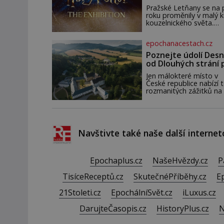
zahájena…
pár dní nato umírá. Je to
Pražské Letňany se na 
muž nebývale krutý. Je
roku proměnily v malý 
činy budí hrůzu ještě
kouzelnického světa.
dlouho po jeho smrti
Výstava Harry Potter™:
The Exhibition přivezla
epochanacestach.cz
Česka originální filmové
kostýmy a rekvizity,
Poznejte údolí Desn
Bradavice, Hagridovu c
od Dlouhých strání 
i uč
termální prameny
Jen málokteré místo v
České republice nabízí t
rozmanitých zážitků na
malém území jako údolí
řeky Desné v srdci
Jeseníků. Během jediné
dne můžete nahlédnou
do útrob jedné z
Navštivte také naše další internet
nejvýznamnějších vodní
elektráren v Evropě, vy
se na horské hřebeny,
projet se na koloběžce
Epochaplus.cz
NašeHvězdy.cz
P
den zakončit poznáván
památek ve Velkých
TisíceReceptů.cz
SkutečnéPříběhy.cz
E
Losinách nebo v termá
21Stoleti.cz
EpochálníSvět.cz
iLuxus.cz
DarujteČasopis.cz
HistoryPlus.cz
N