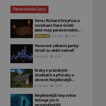
Paranormální jevy
Herec Richard Dreyfuss a
muzikant Dave Grohl:
Jaké mají paranormální
zážitky?
PREMIUM
5.8.2026
2.7TIS
Hororové zábavní parky:
Straší tu oběti nehod?
4.8.2026
3.3TIS
Kroky v prázdných
chodbách a přízraky v
oknech: Nejděsivější
domy v Česku budí hrůzu
2.8.2026
3.3TIS
Nejděsivější lesy světa:
Vstoupí jen ti
nejodvážnější!