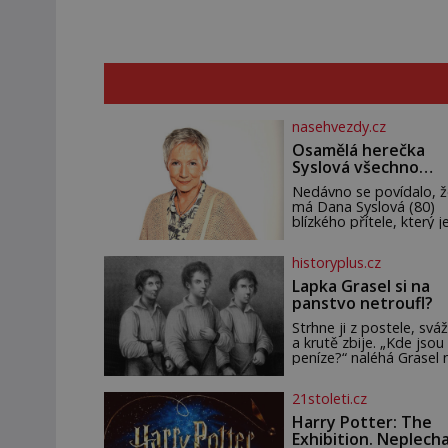
nasehvezdy.cz
Osamělá herečka
Syslová všechno
vzdala?
Nedávno se povídalo, ž
má Dana Syslová (80)
blízkého přítele, který je
oporou. Ale je to ještě
vůbec pravda? V
historyplus.cz
posledních dnech čím d
častěji mluví o svém
Lapka Grasel si na
odchodu. Dohnala ji snad
panstvo netroufl?
samota? Půs
Strhne ji z postele, sváž
a krutě zbije. „Kde jsou
peníze?“ naléhá Grasel 
starou švadlenku. Když
to neprozradí – ostatn
21stoleti.cz
ani nemůže, protože
žádné nemá, spokojí se
Harry Potter: The
lupič s několika měďáky
Exhibition. Neplech
štůčky látky. Zraněná ž