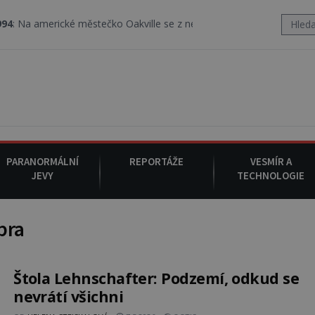
merické městečko Oakville se z nebe snáší podivná rosolovitá lát
PARANORMÁLNÍ
REPORTÁŽE
VESMÍR A
JEVY
TECHNOLOGIE
bra
Štola Lehnschafter: Podzemí, odkud se
nevrátí všichni