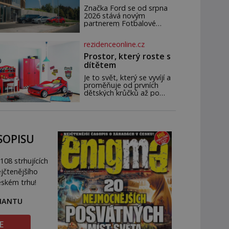
novým partnerem
Značka Ford se od srpna
FAČR
2026 stává novým
partnerem Fotbalové
asociace České republiky. V
rámci tříleté spolupráce
rezidenceonline.cz
zajistí mobilitu asociace,
reprezentačních týmů i
Prostor, který roste s
českého fotbalu v
dítětem
regionech. Partner
Je to svět, který se vyvíjí a
proměňuje od prvních
dětských krůčků až po
dospívání. Správně
navržený pokoj podporuje
bezpečí, kreativitu,
soustředění i odpočinek a
reaguje na každou etapu
SOPISU
života a specifické potřeby
dítěte. Pro nejmenší je
klíčová jednoduchost,
108 strhujících
měkkost a bezpečí, proto
by pokoj miminka měl
jčtenějšího
působit především klidně a
eském trhu!
útulně. Předškolní věk je
RIANTU
E