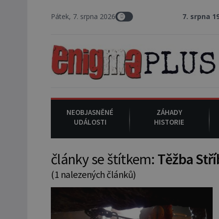
Pátek, 7. srpna 2026
7. srpna 1994
: Na a
NEOBJASNĚNÉ
ZÁHADY
UDÁLOSTI
HISTORIE
články se štítkem:
Těžba Stří
(1 nalezených článků)