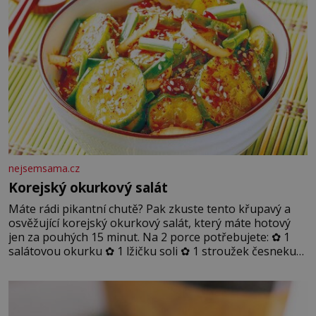
nejsemsama.cz
Korejský okurkový salát
Máte rádi pikantní chutě? Pak zkuste tento křupavý a
osvěžující korejský okurkový salát, který máte hotový
jen za pouhých 15 minut. Na 2 porce potřebujete: ✿ 1
salátovou okurku ✿ 1 lžičku soli ✿ 1 stroužek česneku
✿ 1 lžíci sójové omáčky ✿ 1 lžíci rýžového octa ✿ 1 lžičku
sezamového oleje ✿ 1 lžičku chilli ✿ 1 lžičku cukru ✿ 1
jarní cibulku ✿ 1 lžíci sezamových semínek