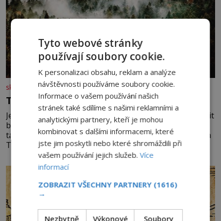
Tyto webové stránky
používají soubory cookie.
K personalizaci obsahu, reklam a analýze
návštěvnosti používáme soubory cookie.
skutecnepribehy.cz
Informace o vašem používání našich
Ta cesta nám změnila život!
stránek také sdílíme s našimi reklamními a
Jednoho dne mi dcera Terezka řekla, že chce jet navštívit
analytickými partnery, kteří je mohou
babičku, která žije na Šumavě. Zarazilo mě to. Nikoho
kombinovat s dalšími informacemi, které
takového jsme v naší rodině neměli. Naše pětiletá dcera
jste jim poskytli nebo které shromáždili při
Terezka měla vždycky divokou fantazii. Už odmalička
milovala svět pohádek. Každou chvilku mi říkala, že se jí
vašem používání jejich služeb.
Více
zdálo o jednorožcích, krásných princeznách, statečných
informací
rytířích a létajících dracích.
ZOBRAZIT VŠECHNY PARTNERY
(1616)
→
Nezbytně
Výkonové
Soubory