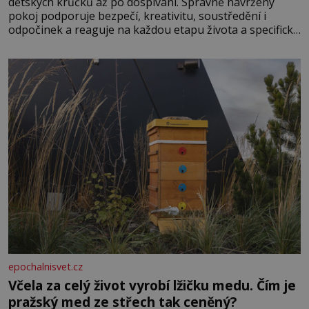
dětských krůčků až po dospívání. Správně navržený
pokoj podporuje bezpečí, kreativitu, soustředění i
odpočinek a reaguje na každou etapu života a specifické
potřeby dítěte. Pro nejmenší je klíčová jednoduchost,
měkkost a bezpečí, proto by pokoj miminka měl působit
především klidně a útulně. Předškolní věk je
epochalnisvet.cz
Včela za celý život vyrobí lžičku medu. Čím je
pražský med ze střech tak ceněný?