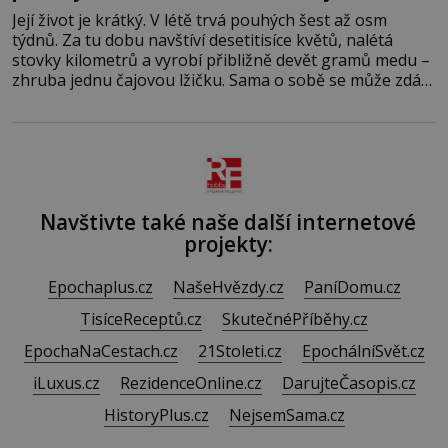
Její život je krátký. V létě trvá pouhých šest až osm
týdnů. Za tu dobu navštíví desetitisíce květů, nalétá
stovky kilometrů a vyrobí přibližně devět gramů medu –
zhruba jednu čajovou lžičku. Sama o sobě se může zdát
bezvýznamná. Teprve když se spojí s dalšími desítkami
tisíc příslušnic svého včelstva, vznikne jeden z
nejdokonalejších organismů
Navštivte také naše další internetové
projekty:
Epochaplus.cz
NašeHvězdy.cz
PaníDomu.cz
TisíceReceptů.cz
SkutečnéPříběhy.cz
EpochaNaCestach.cz
21Stoleti.cz
EpochálníSvět.cz
iLuxus.cz
RezidenceOnline.cz
DarujteČasopis.cz
HistoryPlus.cz
NejsemSama.cz