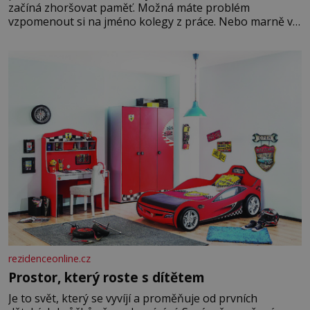
začíná zhoršovat paměť. Možná máte problém
vzpomenout si na jméno kolegy z práce. Nebo marně v
paměti lovíte název knížky, kterou jste nedávno přečetli.
Je to opravdu tak, s věkem jako kdyby se paměť
rozhodla stávkovat. Cvičte
rezidenceonline.cz
Prostor, který roste s dítětem
Je to svět, který se vyvíjí a proměňuje od prvních