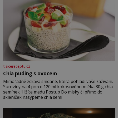
tisicereceptu.cz
Chia puding s ovocem
Mimořádně zdravá snídaně, která pohladí vaše zažívání.
Suroviny na 4 porce 120 ml kokosového mléka 30 g chia
semínek 1 lžíce medu Postup Do misky či přímo do
skleniček nasypeme chia semí