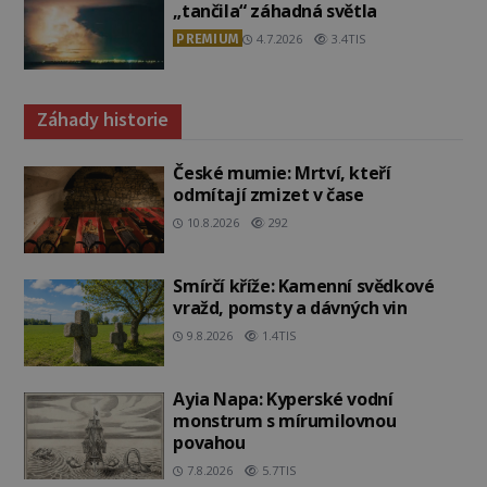
„tančila“ záhadná světla
PREMIUM
4.7.2026
3.4TIS
Záhady historie
České mumie: Mrtví, kteří
odmítají zmizet v čase
10.8.2026
292
Smírčí kříže: Kamenní svědkové
vražd, pomsty a dávných vin
9.8.2026
1.4TIS
Ayia Napa: Kyperské vodní
monstrum s mírumilovnou
povahou
7.8.2026
5.7TIS