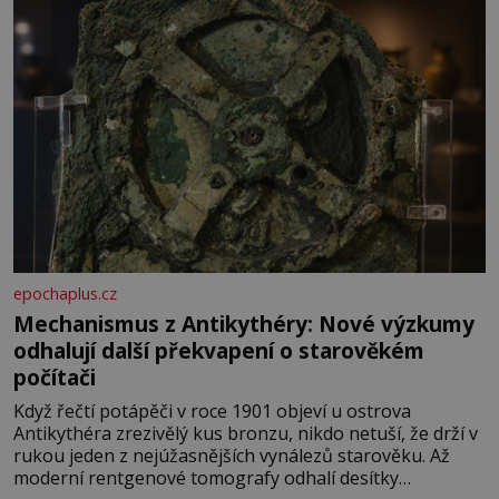
epochaplus.cz
Mechanismus z Antikythéry: Nové výzkumy
odhalují další překvapení o starověkém
počítači
Když řečtí potápěči v roce 1901 objeví u ostrova
Antikythéra zrezivělý kus bronzu, nikdo netuší, že drží v
rukou jeden z nejúžasnějších vynálezů starověku. Až
moderní rentgenové tomografy odhalí desítky