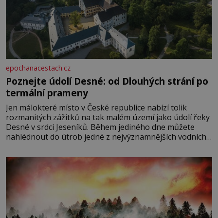
epochanacestach.cz
Poznejte údolí Desné: od Dlouhých strání po
termální prameny
Jen málokteré místo v České republice nabízí tolik
rozmanitých zážitků na tak malém území jako údolí řeky
Desné v srdci Jeseníků. Během jediného dne můžete
nahlédnout do útrob jedné z nejvýznamnějších vodních
elektráren v Evropě, vydat se na horské hřebeny, projet
se na koloběžce a den zakončit poznáváním památek ve
Velkých Losinách nebo v termálním