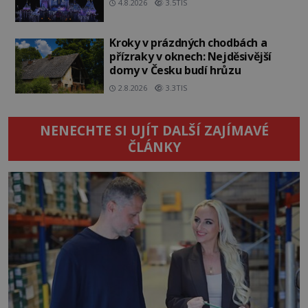
4.8.2026
3.5TIS
Kroky v prázdných chodbách a
přízraky v oknech: Nejděsivější
domy v Česku budí hrůzu
2.8.2026
3.3TIS
NENECHTE SI UJÍT DALŠÍ ZAJÍMAVÉ
ČLÁNKY