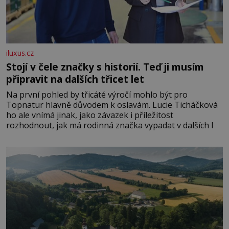
iluxus.cz
Stojí v čele značky s historií. Teď ji musím
připravit na dalších třicet let
Na první pohled by třicáté výročí mohlo být pro
Topnatur hlavně důvodem k oslavám. Lucie Ticháčková
ho ale vnímá jinak, jako závazek i příležitost
rozhodnout, jak má rodinná značka vypadat v dalších l