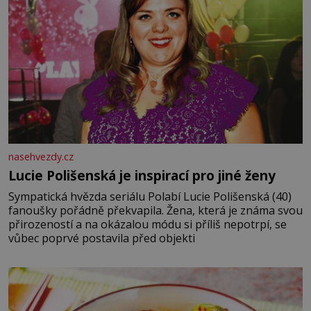
nasehvezdy.cz
Lucie Polišenská je inspirací pro jiné ženy
Sympatická hvězda seriálu Polabí Lucie Polišenská (40)
fanoušky pořádně překvapila. Žena, která je známa svou
přirozeností a na okázalou módu si příliš nepotrpí, se
vůbec poprvé postavila před objekti