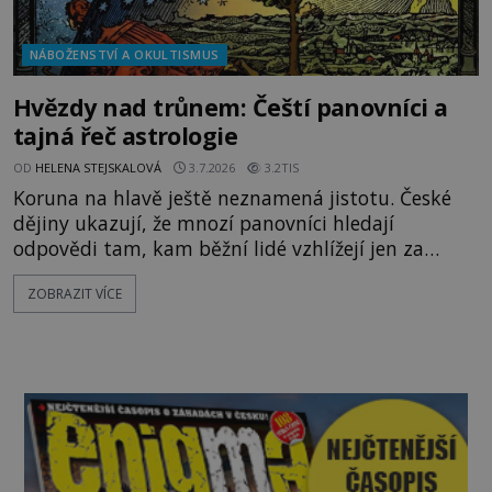
NÁBOŽENSTVÍ A OKULTISMUS
Hvězdy nad trůnem: Čeští panovníci a
tajná řeč astrologie
OD
HELENA STEJSKALOVÁ
3.7.2026
3.2TIS
Koruna na hlavě ještě neznamená jistotu. České
dějiny ukazují, že mnozí panovníci hledají
odpovědi tam, kam běžní lidé vzhlížejí jen za
jasných nocí – ke hvězdám. Astrologie není na
ZOBRAZIT VÍCE
středověkých a renesančních dvorech pouhou
kuriozitou. Představuje respektovanou nauku,
která ovlivňuje volbu korunovací, svateb, válek i
státních rozhodnutí. Jak velkou moc mají planety
nad českými králi a císaři?