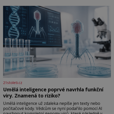
ozubených kol ukrytých uvnitř. Mechanismus z
Antikythéry je dnes považován za nejstarší známý
analogový počítač na světě. Přesto ani po více než sto
letech výzkumu
21stoleti.cz
Umělá inteligence poprvé navrhla funkční
viry. Znamená to riziko?
Umělá inteligence už zdaleka nepíše jen texty nebo
počítačové kódy. Vědcům se nyní podařilo pomocí AI
navrhnout kompletní genomy virů, které následně v