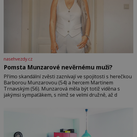
nasehvezdy.cz
Pomsta Munzarové nevěrnému muži?
Přímo skandální zvěsti zaznívají ve spojitosti s herečkou
Barborou Munzarovou (54) a hercem Martinem
Trnavským (56). Munzarová měla být totiž viděna s
jakýmsi sympaťákem, s nímž se velmi družně, až d