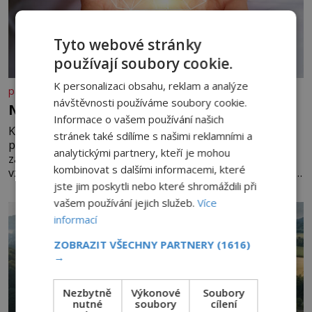
Tyto webové stránky
používají soubory cookie.
K personalizaci obsahu, reklam a analýze
panidomu.cz
návštěvnosti používáme soubory cookie.
Nedovolte mozku stárnout
Informace o vašem používání našich
Každý, komu je přes 25 let, by měl pravidelně
stránek také sdílíme s našimi reklamními a
procvičovat mozkové závity. V tomto období se totiž
analytickými partnery, kteří je mohou
začíná zhoršovat paměť. Možná máte problém
kombinovat s dalšími informacemi, které
vzpomenout si na jméno kolegy z práce. Nebo marně v
jste jim poskytli nebo které shromáždili při
paměti lovíte název knížky, kterou jste nedávno přečetli.
Je to opravdu tak, s věkem jako kdyby se paměť
vašem používání jejich služeb.
Více
rozhodla stávkovat. Cvičte
informací
ZOBRAZIT VŠECHNY PARTNERY
(1616)
→
Nezbytně
Výkonové
Soubory
nutné
soubory
cílení