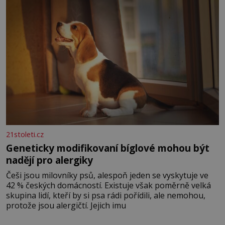
nesou žár, odvahu a neutuchající elán. Vaše
21stoleti.cz
Geneticky modifikovaní bíglové mohou být
nadějí pro alergiky
Češi jsou milovníky psů, alespoň jeden se vyskytuje ve
42 % českých domácností. Existuje však poměrně velká
skupina lidí, kteří by si psa rádi pořídili, ale nemohou,
protože jsou alergičtí. Jejich imu