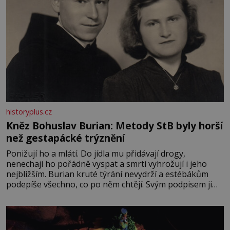
historyplus.cz
Kněz Bohuslav Burian: Metody StB byly horší
než gestapácké trýznění
Ponižují ho a mlátí. Do jídla mu přidávají drogy,
nenechají ho pořádně vyspat a smrtí vyhrožují i jeho
nejbližším. Burian kruté týrání nevydrží a estébákům
podepíše všechno, co po něm chtějí. Svým podpisem jim
potvrdí také to, že na něj během výslechů nikdo nevyvíjel
fyzický ani psychický nátlak. Syn brněnského řezníka
chce být knězem a