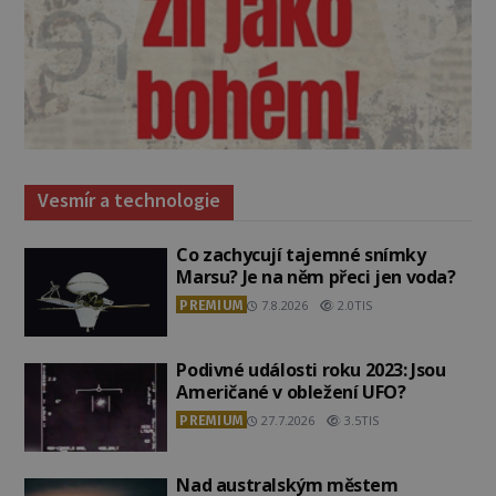
Vesmír a technologie
Co zachycují tajemné snímky
Marsu? Je na něm přeci jen voda?
PREMIUM
7.8.2026
2.0TIS
Podivné události roku 2023: Jsou
Američané v obležení UFO?
PREMIUM
27.7.2026
3.5TIS
Nad australským městem