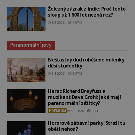
Železný zázrak z Indie: Proč tento
sloup už 1 600 let nezná rez?
5.8.2026
2.9TIS
Paranormální jevy
Nešťastný duch oběšené milenky
děsí studentky
8.8.2026
3.9TIS
Herec Richard Dreyfuss a
muzikant Dave Grohl: Jaké mají
paranormální zážitky?
PREMIUM
5.8.2026
3.1TIS
Hororové zábavní parky: Straší tu
oběti nehod?