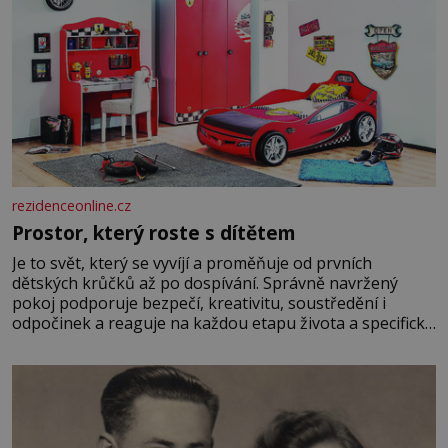
rezidenceonline.cz
Prostor, který roste s dítětem
Je to svět, který se vyvíjí a proměňuje od prvních
dětských krůčků až po dospívání. Správně navržený
pokoj podporuje bezpečí, kreativitu, soustředění i
odpočinek a reaguje na každou etapu života a specifické
potřeby dítěte. Pro nejmenší je klíčová jednoduchost,
měkkost a bezpečí, proto by pokoj miminka měl působit
především klidně a útulně. Předškolní věk je