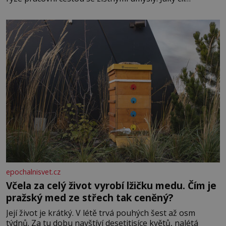
Casanova sledoval, když se například procházel uličkami
lotyšské Rigy? Casanova v Pobaltí kontaktoval tamní
zednářské lóže. Nebyl v této oblasti žádným nováčkem,
protože do zednářské
epochalnisvet.cz
Včela za celý život vyrobí lžičku medu. Čím je
pražský med ze střech tak ceněný?
Její život je krátký. V létě trvá pouhých šest až osm
týdnů. Za tu dobu navštíví desetitisíce květů, nalétá