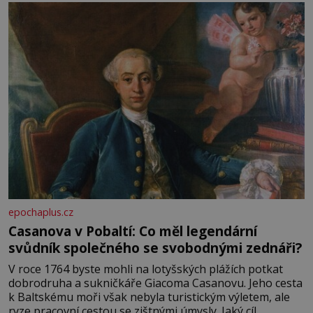
epochaplus.cz
Casanova v Pobaltí: Co měl legendární
svůdník společného se svobodnými zednáři?
V roce 1764 byste mohli na lotyšských plážích potkat
dobrodruha a sukničkáře Giacoma Casanovu. Jeho cesta
k Baltskému moři však nebyla turistickým výletem, ale
ryze pracovní cestou se zištnými úmysly. Jaký cíl