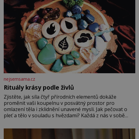
nejsemsama.cz
Rituály krásy podle živlů
Zjistěte, jak síla čtyř přírodních elementů dokáže
proměnit vaši koupelnu v posvátný prostor pro
omlazení těla i zklidnění unavené mysli. Jak pečovat o
pleť a tělo v souladu s hvězdami? Každá z nás v sobě
nese otisk vesmíru, který se projevuje nejen v naší
povaze, ale i v potřebách naší pokožky. Ohnivá znamení
Ženy narozené ve znamení Berana, Lva a Střelce v sobě