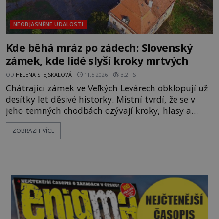
NEOBJASNĚNÉ UDÁLOSTI
Kde běhá mráz po zádech: Slovenský
zámek, kde lidé slyší kroky mrtvých
OD
HELENA STEJSKALOVÁ
11.5.2026
3.2TIS
Chátrající zámek ve Veľkých Levárech obklopují už
desítky let děsivé historky. Místní tvrdí, že se v
jeho temných chodbách ozývají kroky, hlasy a
nářek. Jiní mluví o postavách v oknech nebo o
ZOBRAZIT VÍCE
podivném pocitu, který člověka vyžene ven během
několika minut. Záhadologové upozorňují, že
právě opuštěná psychiatrická léčebna může být
ideálním místem pro vznik silných
paranormálních legend. Jenže svě