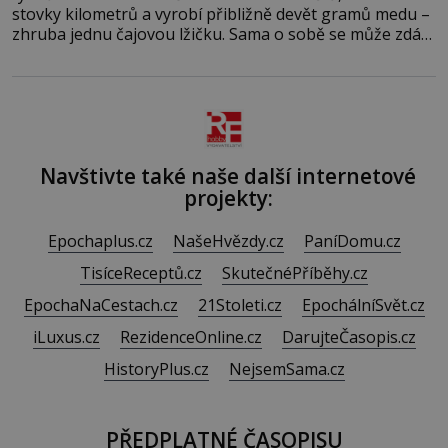
stovky kilometrů a vyrobí přibližně devět gramů medu –
zhruba jednu čajovou lžičku. Sama o sobě se může zdát
bezvýznamná. Teprve když se spojí s dalšími desítkami
tisíc příslušnic svého včelstva, vznikne jeden z
nejdokonalejších organismů
Navštivte také naše další internetové
projekty:
Epochaplus.cz
NašeHvězdy.cz
PaníDomu.cz
TisíceReceptů.cz
SkutečnéPříběhy.cz
EpochaNaCestach.cz
21Stoleti.cz
EpochálníSvět.cz
iLuxus.cz
RezidenceOnline.cz
DarujteČasopis.cz
HistoryPlus.cz
NejsemSama.cz
PŘEDPLATNÉ ČASOPISU