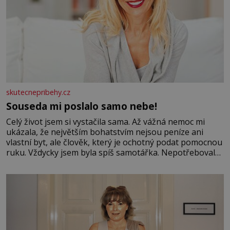
skutecnepribehy.cz
Souseda mi poslalo samo nebe!
Celý život jsem si vystačila sama. Až vážná nemoc mi
ukázala, že největším bohatstvím nejsou peníze ani
vlastní byt, ale člověk, který je ochotný podat pomocnou
ruku. Vždycky jsem byla spíš samotářka. Nepotřebovala
jsem kolem sebe partu kamarádek ani partnera. Stačily
mi knihy, práce a hlavně klid. Hned po studiích jsem
odešla z rodného města,