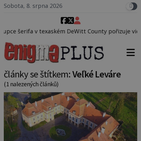
Sobota, 8. srpna 2026
exaském DeWitt County pořizuje video, na kterém pře
články se štítkem:
Veľké Leváre
(1 nalezených článků)