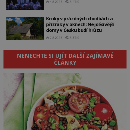
4.8.2026
3.4TIS
Kroky v prázdných chodbách a
přízraky v oknech: Nejděsivější
domy v Česku budí hrůzu
2.8.2026
3.3TIS
NENECHTE SI UJÍT DALŠÍ ZAJÍMAVÉ
ČLÁNKY