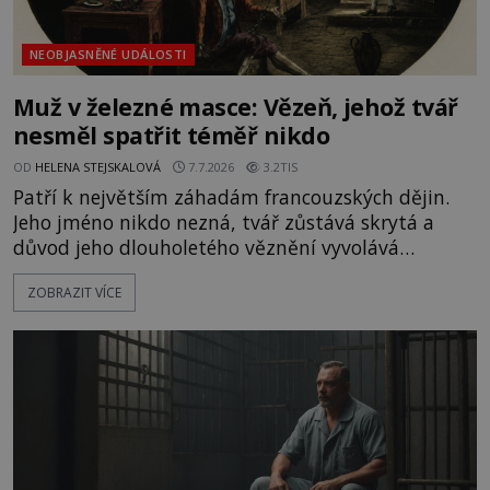
NEOBJASNĚNÉ UDÁLOSTI
Muž v železné masce: Vězeň, jehož tvář
nesměl spatřit téměř nikdo
OD
HELENA STEJSKALOVÁ
7.7.2026
3.2TIS
Patří k největším záhadám francouzských dějin.
Jeho jméno nikdo nezná, tvář zůstává skrytá a
důvod jeho dlouholetého věznění vyvolává
spekulace už více než tři století. Muž, kterému
ZOBRAZIT VÍCE
legenda přisoudí železnou masku, se stává
symbolem tajemství, jež možná nikdy nebude
zcela odhaleno. Píše se 19. července 1669, když
francouzský ministr války François-Michel Le
Tellier, markýz de Louvois, posílá ve