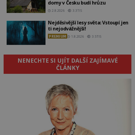
domy v Česku budí hrůzu
2.8.2026
3.3TIS
Nejděsivější lesy světa: Vstoupí jen
ti nejodvážnější!
PREMIUM
1.8.2026
3.5TIS
NENECHTE SI UJÍT DALŠÍ ZAJÍMAVÉ
ČLÁNKY