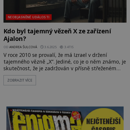
NEOBJASNĚNÉ UDÁLOSTI
Kdo byl tajemný vězeň X ze zařízení
Ajalon?
OD
ANDREA ŠULCOVÁ
3.6.2025
3.4TIS
V roce 2010 se provalí, že má Izrael v držení
tajemného vězně „X“. Jediné, co je o něm známo, je
skutečnost, že je zadržován v přísně střeženém
křídle věznice Ajalon ve městě Ramla. Dokonce
ZOBRAZIT VÍCE
údajně sedí na té samé samotce, která byla před
více jak 15 lety zbudována pro Jigala Amira
(*1970), vraha bývalého izraelského premiéra
Jicchaka Rabina (1922–1995).