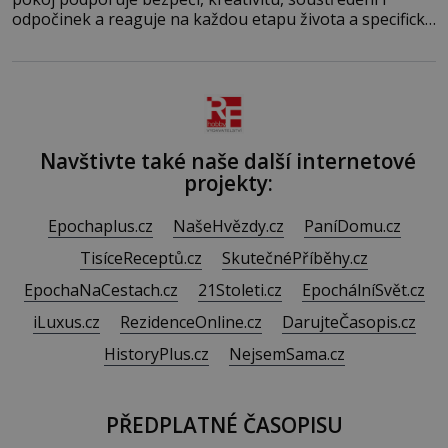
odpočinek a reaguje na každou etapu života a specifické
potřeby dítěte. Pro nejmenší je klíčová jednoduchost,
měkkost a bezpečí, proto by pokoj miminka měl působit
především klidně a útulně. Předškolní věk je
Navštivte také naše další internetové
projekty:
Epochaplus.cz
NašeHvězdy.cz
PaníDomu.cz
TisíceReceptů.cz
SkutečnéPříběhy.cz
EpochaNaCestach.cz
21Stoleti.cz
EpochálníSvět.cz
iLuxus.cz
RezidenceOnline.cz
DarujteČasopis.cz
HistoryPlus.cz
NejsemSama.cz
PŘEDPLATNÉ ČASOPISU