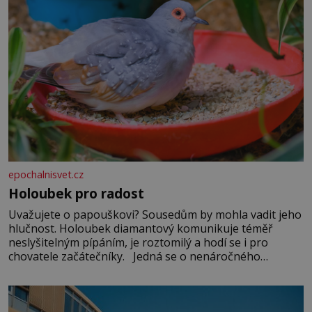
epochalnisvet.cz
Holoubek pro radost
Uvažujete o papouškovi? Sousedům by mohla vadit jeho
hlučnost. Holoubek diamantový komunikuje téměř
neslyšitelným pípáním, je roztomilý a hodí se i pro
chovatele začátečníky. Jedná se o nenáročného
klidného ptáčka, který většinu dne jen posedává. Hodně
času tráví na zemi, kde sbírá zbytky semínek Jeho
domovinou je prakticky celá Austrálie s výjimkou