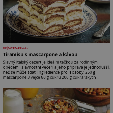
nejsemsama.cz
Tiramisu s mascarpone a kávou
Slavný italský dezert je ideální tečkou za rodinným
obědem i slavnostní večeří a jeho příprava je jednodušší,
než se může zdát. Ingredience pro 4 osoby: 250 g
mascarpone 3 vejce 80 g cukru 200 g cukrářských
piškotů 250 ml silné kávy 2 lžíce amaretta kakao na
posypání Postup: Oddělte žloutky od bílků. Žloutky
vyšlehejte s cukrem do světlé pěny a postupně do nich
vmíchejte mascarpone, aby vznikl hladký