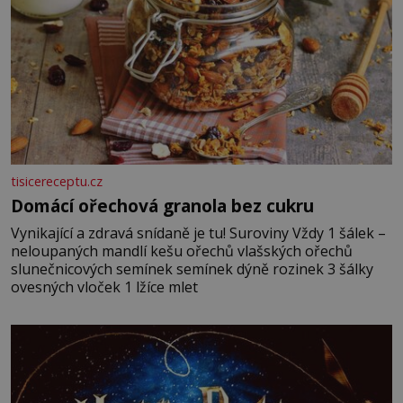
tisicereceptu.cz
Domácí ořechová granola bez cukru
Vynikající a zdravá snídaně je tu! Suroviny Vždy 1 šálek –
neloupaných mandlí kešu ořechů vlašských ořechů
slunečnicových semínek semínek dýně rozinek 3 šálky
ovesných vloček 1 lžíce mlet