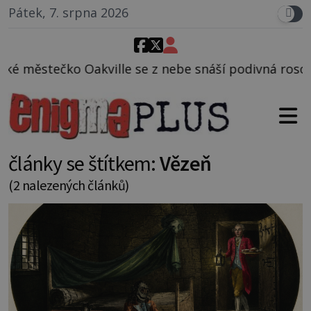
Pátek, 7. srpna 2026
ille se z nebe snáší podivná rosolovitá látka nezn
články se štítkem:
Vězeň
(2 nalezených článků)