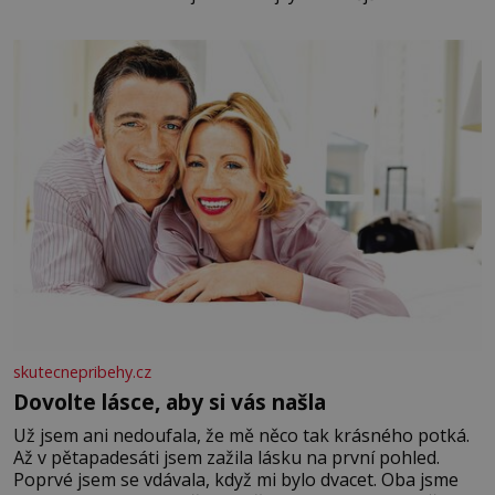
elektráren v Evropě, vydat se na horské hřebeny, projet
se na koloběžce a den zakončit poznáváním památek ve
Velkých Losinách nebo v termálním
skutecnepribehy.cz
Dovolte lásce, aby si vás našla
Už jsem ani nedoufala, že mě něco tak krásného potká.
Až v pětapadesáti jsem zažila lásku na první pohled.
Poprvé jsem se vdávala, když mi bylo dvacet. Oba jsme