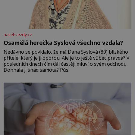
nasehvezdy.cz
Osamělá herečka Syslová všechno vzdala?
Nedávno se povídalo, že má Dana Syslová (80) blízkého
přítele, který je jí oporou. Ale je to ještě vůbec pravda? V
posledních dnech čím dál častěji mluví o svém odchodu.
Dohnala ji snad samota? Půs