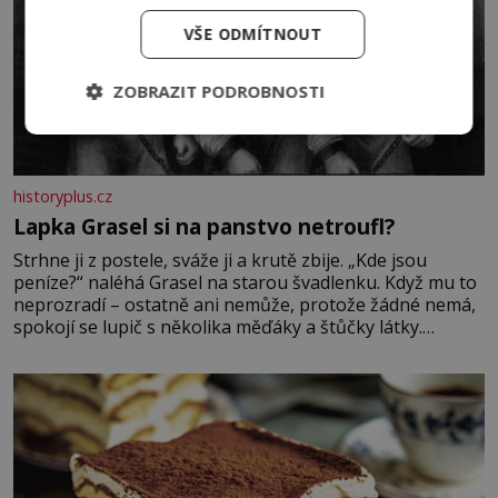
VŠE ODMÍTNOUT
ZOBRAZIT PODROBNOSTI
historyplus.cz
Lapka Grasel si na panstvo netroufl?
Strhne ji z postele, sváže ji a krutě zbije. „Kde jsou
peníze?“ naléhá Grasel na starou švadlenku. Když mu to
neprozradí – ostatně ani nemůže, protože žádné nemá,
spokojí se lupič s několika měďáky a štůčky látky.
Zraněná žena pár dní nato umírá. Je to muž nebývale
krutý. Jeho činy budí hrůzu ještě dlouho po jeho smrti