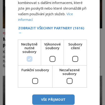
kombinovat s dalšími informacemi, které
jste jim poskytli nebo které shromáždili při
vašem používání jejich služeb.
Více
informací
ZOBRAZIT VŠECHNY PARTNERY
(1616)
→
epochaplus.cz
Mrkev není jen oranžová. Její neuvěřitelný
příběh začíná fialovou barvou
Nezbytně
Výkonové
Soubory
nutné
soubory
cílení
soubory
Když dnes vytáhneme ze země mrkev, většina z nás
očekává sytě oranžový kořen. Jenže po většinu své
historie je mrkev všechno možné, jen ne oranžová. Je
fialová, žlutá, bílá, někdy dokonce téměř černá. Až díky
Funkční soubory
Nezařazené
stovkám let pečlivého šlechtění se z ní stává zelenina,
soubory
bez které si českou zahradu ani nedokážeme představit.
Její příběh je
VŠE PŘIJMOUT