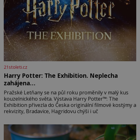
21stoleti.cz
Harry Potter: The Exhibition. Neplecha
zahájena…
Pražské Letňany se na půl roku proměnily v malý kus
kouzelnického světa. Výstava Harry Potter™: The
Exhibition přivezla do Česka originální filmové kostýmy a
rekvizity, Bradavice, Hagridovu chýši i uč