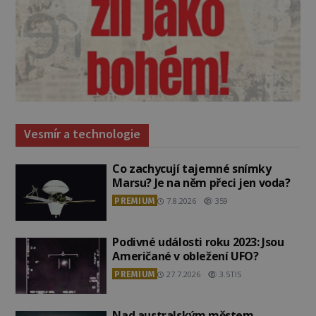
Vesmír a technologie
Co zachycují tajemné snímky
Marsu? Je na něm přeci jen voda?
PREMIUM
7.8.2026
359
Podivné události roku 2023: Jsou
Američané v obležení UFO?
PREMIUM
27.7.2026
3.5TIS
Nad australským městem