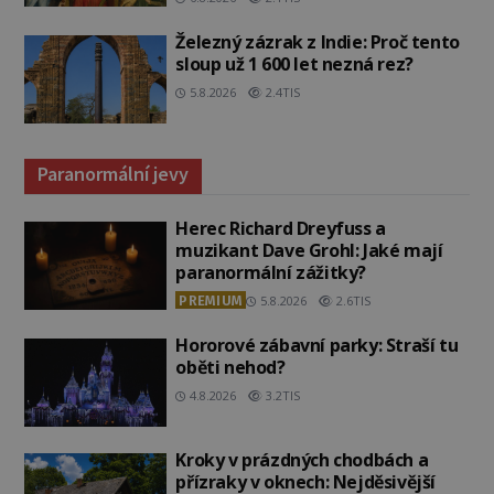
Železný zázrak z Indie: Proč tento
sloup už 1 600 let nezná rez?
5.8.2026
2.4TIS
Paranormální jevy
Herec Richard Dreyfuss a
muzikant Dave Grohl: Jaké mají
paranormální zážitky?
PREMIUM
5.8.2026
2.6TIS
Hororové zábavní parky: Straší tu
oběti nehod?
4.8.2026
3.2TIS
Kroky v prázdných chodbách a
přízraky v oknech: Nejděsivější