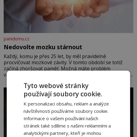
panidomu.cz
Nedovolte mozku stárnout
Každý, komu je přes 25 let, by měl pravidelně
procvičovat mozkové závity. V tomto období se totiž
začíná zhoršovat paměť. Možná máte problém
vzpomenout si na jméno kolegy z práce. Nebo marně v
paměti lovíte název knížky, kterou jste nedávno přečetli.
Tyto webové stránky
Je to opravdu tak, s věkem jako kdyby se paměť
používají soubory cookie.
rozhodla stávkovat. Cvičte
K personalizaci obsahu, reklam a analýze
návštěvnosti používáme soubory cookie.
Informace o vašem používání našich
stránek také sdílíme s našimi reklamními a
analytickými partnery, kteří je mohou