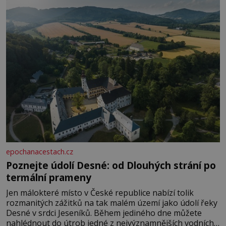
epochanacestach.cz
Poznejte údolí Desné: od Dlouhých strání po
termální prameny
Jen málokteré místo v České republice nabízí tolik
rozmanitých zážitků na tak malém území jako údolí řeky
Desné v srdci Jeseníků. Během jediného dne můžete
nahlédnout do útrob jedné z nejvýznamnějších vodních