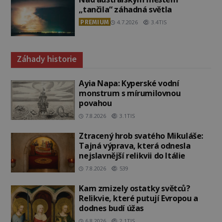
„tančila“ záhadná světla
PREMIUM
4.7.2026
3.4TIS
Záhady historie
Ayia Napa: Kyperské vodní
monstrum s mírumilovnou
povahou
7.8.2026
3.1TIS
Ztracený hrob svatého Mikuláše:
Tajná výprava, která odnesla
nejslavnější relikvii do Itálie
7.8.2026
539
Kam zmizely ostatky světců?
Relikvie, které putují Evropou a
dodnes budí úžas
6.8.2026
2.1TIS