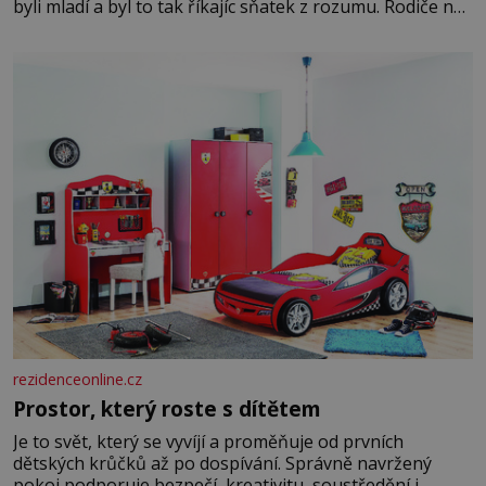
byli mladí a byl to tak říkajíc sňatek z rozumu. Rodiče nás
dali dohromady, Toník byl dobře zaopatřený mladý muž.
Manželství nám oběma moc nesvědčilo, brzy jsme zjistili,
že
rezidenceonline.cz
Prostor, který roste s dítětem
Je to svět, který se vyvíjí a proměňuje od prvních
dětských krůčků až po dospívání. Správně navržený
pokoj podporuje bezpečí, kreativitu, soustředění i