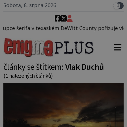
Sobota, 8. srpna 2026
exaském DeWitt County pořizuje video, na kterém pře
články se štítkem:
Vlak Duchů
(1 nalezených článků)