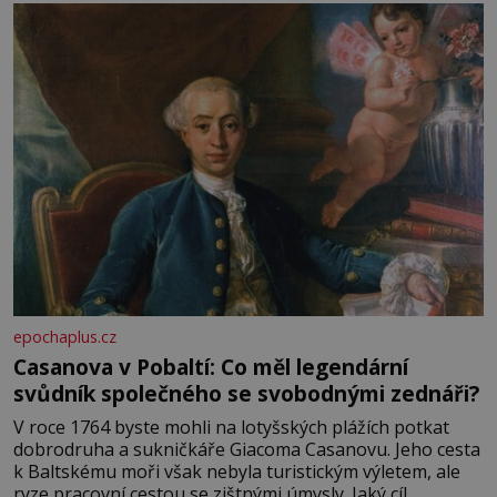
epochaplus.cz
Casanova v Pobaltí: Co měl legendární
svůdník společného se svobodnými zednáři?
V roce 1764 byste mohli na lotyšských plážích potkat
dobrodruha a sukničkáře Giacoma Casanovu. Jeho cesta
k Baltskému moři však nebyla turistickým výletem, ale
ryze pracovní cestou se zištnými úmysly. Jaký cíl