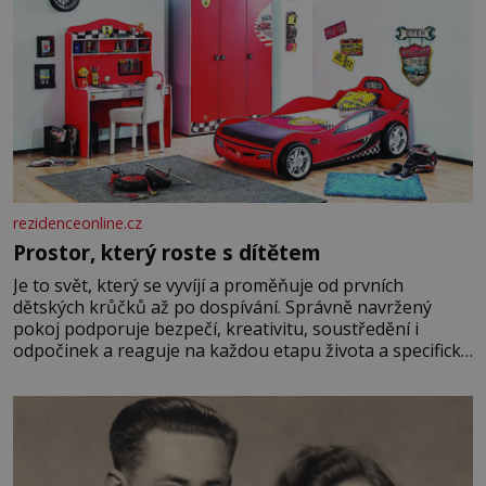
rezidenceonline.cz
Prostor, který roste s dítětem
Je to svět, který se vyvíjí a proměňuje od prvních
dětských krůčků až po dospívání. Správně navržený
pokoj podporuje bezpečí, kreativitu, soustředění i
odpočinek a reaguje na každou etapu života a specifické
potřeby dítěte. Pro nejmenší je klíčová jednoduchost,
měkkost a bezpečí, proto by pokoj miminka měl působit
především klidně a útulně. Předškolní věk je