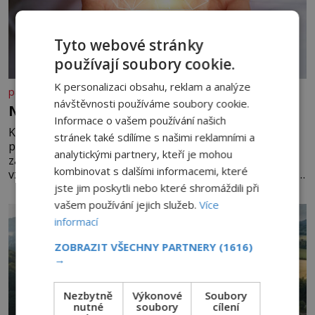
Tyto webové stránky
používají soubory cookie.
K personalizaci obsahu, reklam a analýze
panidomu.cz
návštěvnosti používáme soubory cookie.
Nedovolte mozku stárnout
Informace o vašem používání našich
Každý, komu je přes 25 let, by měl pravidelně
stránek také sdílíme s našimi reklamními a
procvičovat mozkové závity. V tomto období se totiž
analytickými partnery, kteří je mohou
začíná zhoršovat paměť. Možná máte problém
kombinovat s dalšími informacemi, které
vzpomenout si na jméno kolegy z práce. Nebo marně v
jste jim poskytli nebo které shromáždili při
paměti lovíte název knížky, kterou jste nedávno přečetli.
Je to opravdu tak, s věkem jako kdyby se paměť
vašem používání jejich služeb.
Více
rozhodla stávkovat. Cvičte
informací
ZOBRAZIT VŠECHNY PARTNERY
(1616)
→
Nezbytně
Výkonové
Soubory
nutné
soubory
cílení