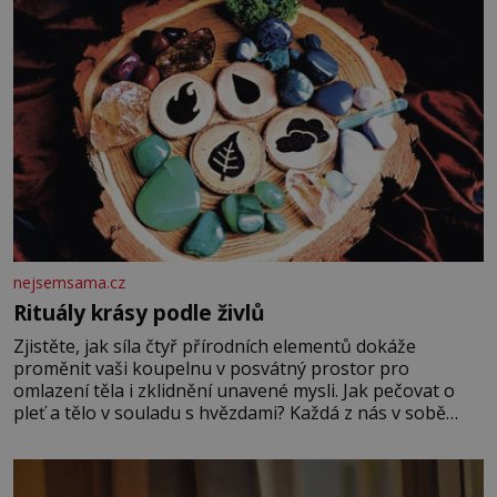
nejsemsama.cz
Rituály krásy podle živlů
Zjistěte, jak síla čtyř přírodních elementů dokáže
proměnit vaši koupelnu v posvátný prostor pro
omlazení těla i zklidnění unavené mysli. Jak pečovat o
pleť a tělo v souladu s hvězdami? Každá z nás v sobě
nese otisk vesmíru, který se projevuje nejen v naší
povaze, ale i v potřebách naší pokožky. Ohnivá znamení
Ženy narozené ve znamení Berana, Lva a Střelce v sobě