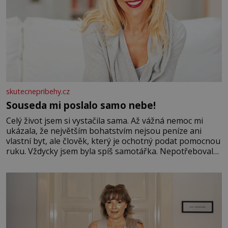
skutecnepribehy.cz
Souseda mi poslalo samo nebe!
Celý život jsem si vystačila sama. Až vážná nemoc mi
ukázala, že největším bohatstvím nejsou peníze ani
vlastní byt, ale člověk, který je ochotný podat pomocnou
ruku. Vždycky jsem byla spíš samotářka. Nepotřebovala
jsem kolem sebe partu kamarádek ani partnera. Stačily
mi knihy, práce a hlavně klid. Hned po studiích jsem
odešla z rodného města,