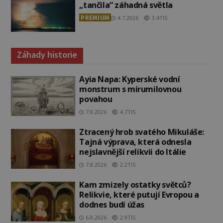
„tančila“ záhadná světla
PREMIUM
4.7.2026
3.4TIS
Záhady historie
Ayia Napa: Kyperské vodní
monstrum s mírumilovnou
povahou
7.8.2026
4.7TIS
Ztracený hrob svatého Mikuláše:
Tajná výprava, která odnesla
nejslavnější relikvii do Itálie
7.8.2026
2.2TIS
Kam zmizely ostatky světců?
Relikvie, které putují Evropou a
dodnes budí úžas
6.8.2026
2.9TIS