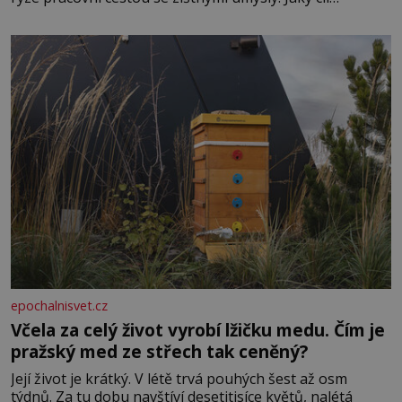
Casanova sledoval, když se například procházel uličkami
lotyšské Rigy? Casanova v Pobaltí kontaktoval tamní
zednářské lóže. Nebyl v této oblasti žádným nováčkem,
protože do zednářské
epochalnisvet.cz
Včela za celý život vyrobí lžičku medu. Čím je
pražský med ze střech tak ceněný?
Její život je krátký. V létě trvá pouhých šest až osm
týdnů. Za tu dobu navštíví desetitisíce květů, nalétá