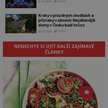
4.8.2026
3.4TIS
Kroky v prázdných chodbách a
přízraky v oknech: Nejděsivější
domy v Česku budí hrůzu
2.8.2026
3.3TIS
NENECHTE SI UJÍT DALŠÍ ZAJÍMAVÉ
ČLÁNKY