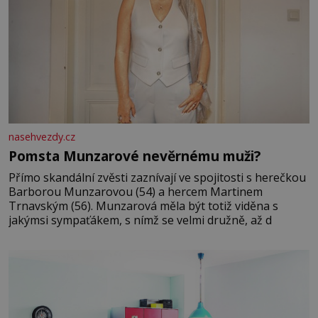
nasehvezdy.cz
Pomsta Munzarové nevěrnému muži?
Přímo skandální zvěsti zaznívají ve spojitosti s herečkou
Barborou Munzarovou (54) a hercem Martinem
Trnavským (56). Munzarová měla být totiž viděna s
jakýmsi sympaťákem, s nímž se velmi družně, až d