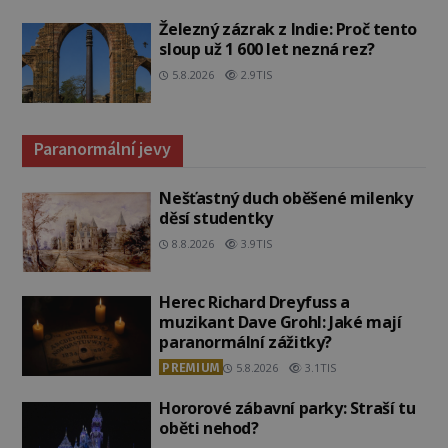
Železný zázrak z Indie: Proč tento
sloup už 1 600 let nezná rez?
5.8.2026
2.9TIS
Paranormální jevy
Nešťastný duch oběšené milenky
děsí studentky
8.8.2026
3.9TIS
Herec Richard Dreyfuss a
muzikant Dave Grohl: Jaké mají
paranormální zážitky?
PREMIUM
5.8.2026
3.1TIS
Hororové zábavní parky: Straší tu
oběti nehod?