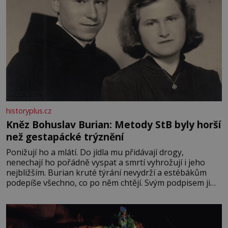
historyplus.cz
Kněz Bohuslav Burian: Metody StB byly horší
než gestapácké trýznění
Ponižují ho a mlátí. Do jídla mu přidávají drogy,
nenechají ho pořádně vyspat a smrtí vyhrožují i jeho
nejbližším. Burian kruté týrání nevydrží a estébákům
podepíše všechno, co po něm chtějí. Svým podpisem jim
potvrdí také to, že na něj během výslechů nikdo nevyvíjel
fyzický ani psychický nátlak. Syn brněnského řezníka
chce být knězem a