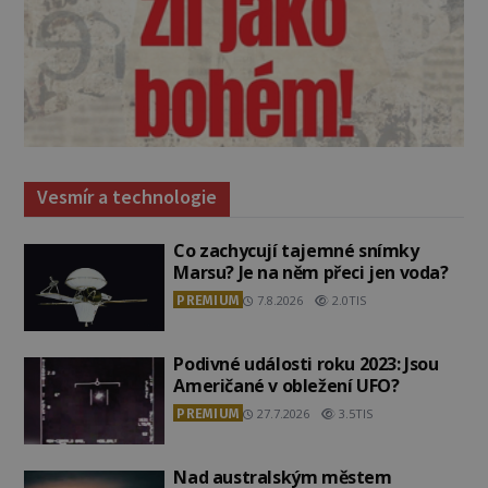
Vesmír a technologie
Co zachycují tajemné snímky
Marsu? Je na něm přeci jen voda?
PREMIUM
7.8.2026
2.0TIS
Podivné události roku 2023: Jsou
Američané v obležení UFO?
PREMIUM
27.7.2026
3.5TIS
Nad australským městem