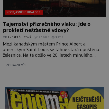
NEOBJASNĚNÉ UDÁLOSTI
Tajemství přízračného vlaku: Jde o
prokletí nešťastné vdovy?
OD
ANDREA ŠULCOVÁ
14.5.2026
3.4TIS
Mezi kanadským městem Prince Albert a
americkým Saint Louis se táhne stará opuštěná
železnice. Na té došlo ve 20. letech minulého
století k velkému vlakovému neštěstí. Smrt v něm
ZOBRAZIT VÍCE
nalezlo mnoho cestujících včetně železničního
inženýra. Jeho ženu zpráva o smrti manžela
smetla na kolena a propukla v šílený bolestný pláč.
Za žádnou cenu nemohla uvěřit, že je