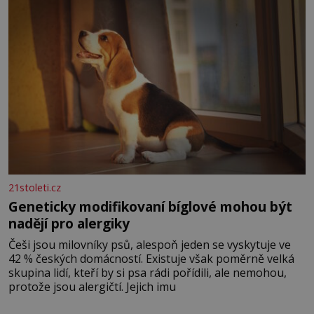
nesou žár, odvahu a neutuchající elán. Vaše
21stoleti.cz
Geneticky modifikovaní bíglové mohou být
nadějí pro alergiky
Češi jsou milovníky psů, alespoň jeden se vyskytuje ve
42 % českých domácností. Existuje však poměrně velká
skupina lidí, kteří by si psa rádi pořídili, ale nemohou,
protože jsou alergičtí. Jejich imu