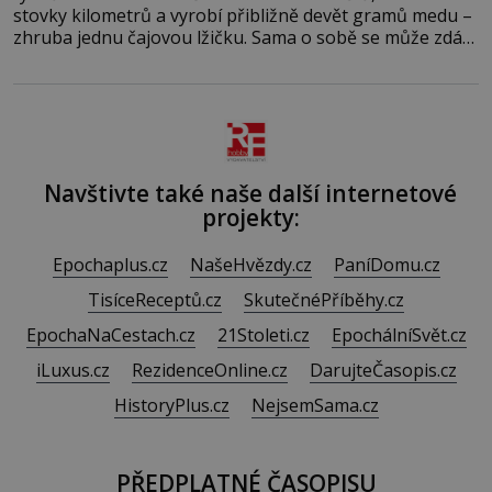
stovky kilometrů a vyrobí přibližně devět gramů medu –
zhruba jednu čajovou lžičku. Sama o sobě se může zdát
bezvýznamná. Teprve když se spojí s dalšími desítkami
tisíc příslušnic svého včelstva, vznikne jeden z
nejdokonalejších organismů
Navštivte také naše další internetové
projekty:
Epochaplus.cz
NašeHvězdy.cz
PaníDomu.cz
TisíceReceptů.cz
SkutečnéPříběhy.cz
EpochaNaCestach.cz
21Stoleti.cz
EpochálníSvět.cz
iLuxus.cz
RezidenceOnline.cz
DarujteČasopis.cz
HistoryPlus.cz
NejsemSama.cz
PŘEDPLATNÉ ČASOPISU