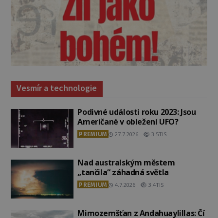
Vesmír a technologie
Podivné události roku 2023: Jsou
Američané v obležení UFO?
PREMIUM
27.7.2026
3.5TIS
Nad australským městem
„tančila“ záhadná světla
PREMIUM
4.7.2026
3.4TIS
Mimozemšťan z Andahuaylillas: Čí