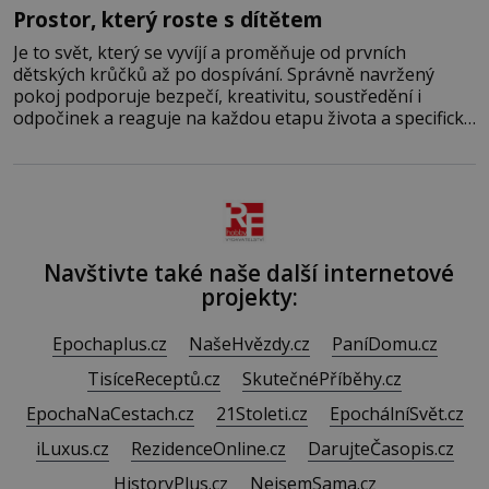
Prostor, který roste s dítětem
Je to svět, který se vyvíjí a proměňuje od prvních
dětských krůčků až po dospívání. Správně navržený
pokoj podporuje bezpečí, kreativitu, soustředění i
odpočinek a reaguje na každou etapu života a specifické
potřeby dítěte. Pro nejmenší je klíčová jednoduchost,
měkkost a bezpečí, proto by pokoj miminka měl působit
především klidně a útulně. Předškolní věk je
Navštivte také naše další internetové
projekty:
Epochaplus.cz
NašeHvězdy.cz
PaníDomu.cz
TisíceReceptů.cz
SkutečnéPříběhy.cz
EpochaNaCestach.cz
21Stoleti.cz
EpochálníSvět.cz
iLuxus.cz
RezidenceOnline.cz
DarujteČasopis.cz
HistoryPlus.cz
NejsemSama.cz