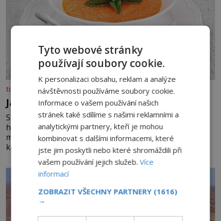
Tyto webové stránky
používají soubory cookie.
K personalizaci obsahu, reklam a analýze
tisicereceptu.cz
návštěvnosti používáme soubory cookie.
Jahodovo-melounová polévka
Informace o vašem používání našich
stránek také sdílíme s našimi reklamními a
Studené ovocné polévky jsou ideálním osvěžením pro
analytickými partnery, kteří je mohou
horké dny. Potřebujete 200 g jahod 600 g žlutého
melounu 100 ml sladkého dezertního vína 50 g cukru
kombinovat s dalšími informacemi, které
krystal 1 lžíci medu 200 g zakysané sm
jste jim poskytli nebo které shromáždili při
vašem používání jejich služeb.
Více
informací
ZOBRAZIT VŠECHNY PARTNERY
(1616)
→