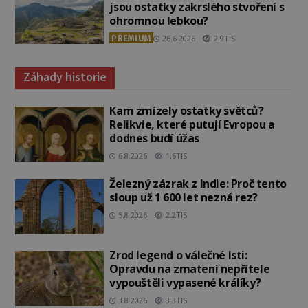
jsou ostatky zakrslého stvoření s
ohromnou lebkou?
PREMIUM
26.6.2026
2.9TIS
Záhady historie
Kam zmizely ostatky světců?
Relikvie, které putují Evropou a
dodnes budí úžas
6.8.2026
1.6TIS
Železný zázrak z Indie: Proč tento
sloup už 1 600 let nezná rez?
5.8.2026
2.2TIS
Zrod legend o válečné lsti:
Opravdu na zmatení nepřítele
vypouštěli vypasené králíky?
3.8.2026
3.3TIS