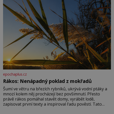
správné hospodaření
epochaplus.cz
Rákos: Nenápadný poklad z mokřadů
Šumí ve větru na březích rybníků, ukrývá vodní ptáky a
mnozí kolem něj procházejí bez povšimnutí. Přesto
právě rákos pomáhal stavět domy, vyrábět lodě,
zapisovat první texty a inspiroval řadu pověstí. Tato
skromná, ale užitečná rostlina provází člověka už tisíce