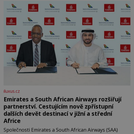
let. Většina lidí vnímá rákos jen jako obyčejnou kulisu
letního koupání. Stačí se však podívat
iluxus.cz
Emirates a South African Airways rozšiřují
partnerství. Cestujícím nově zpřístupní
dalších devět destinací v jižní a střední
Africe
Společnosti Emirates a South African Airways (SAA)