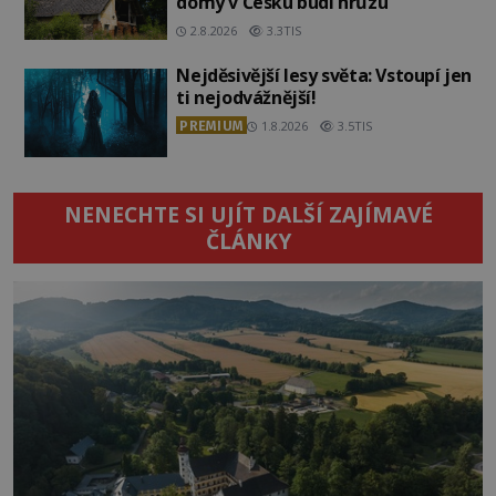
domy v Česku budí hrůzu
2.8.2026
3.3TIS
Nejděsivější lesy světa: Vstoupí jen
ti nejodvážnější!
PREMIUM
1.8.2026
3.5TIS
NENECHTE SI UJÍT DALŠÍ ZAJÍMAVÉ
ČLÁNKY