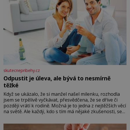
skutecnepribehy.cz
Odpustit je úleva, ale bývá to nesmírně
těžké
Když se ukázalo, že si manžel našel milenku, rozhodla
jsem se trpělivě vyčkávat, přesvědčena, že se dříve či
později vrátí k rodině. Možná je to jedna z nejtěžších věcí
na světě. Ale každý, kdo s tím má nějaké zkušenosti, se
zapřísahá, že pokud odpustíte, znatelně se vám uleví.
Když se ke mně doneslo, že si manžel pořídil milenku,