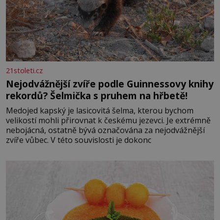
21stoleti.cz
Nejodvážnější zvíře podle Guinnessovy knihy
rekordů? Šelmička s pruhem na hřbetě!
Medojed kapský je lasicovitá šelma, kterou bychom
velikostí mohli přirovnat k českému jezevci. Je extrémně
nebojácná, ostatně bývá označována za nejodvážnější
zvíře vůbec. V této souvislosti je dokonc