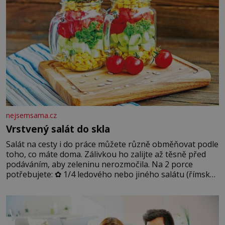
nejsemsama.cz
Vrstvený salát do skla
Salát na cesty i do práce můžete různě obměňovat podle
toho, co máte doma. Zálivkou ho zalijte až těsně před
podáváním, aby zeleninu nerozmočila. Na 2 porce
potřebujete: ✿ 1/4 ledového nebo jiného salátu (římský
salát, polníček…) ✿ 1 malá konzerva kukuřice ✿ ½
okurky ✿ 2 rajčata Zálivka: ✿ 4 lžíce olivového oleje ✿ 1
lžíci citronové šťávy ✿ ½ stroužku