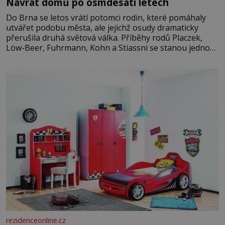
Návrat domů po osmdesáti letech
Do Brna se letos vrátí potomci rodin, které pomáhaly
utvářet podobu města, ale jejichž osudy dramaticky
přerušila druhá světová válka. Příběhy rodů Placzek,
Löw-Beer, Fuhrmann, Kohn a Stiassni se stanou jednou
z hlavních dramaturgických linií festivalu židovské
kultury ŠTETL FEST 2026. Některé návraty nejsou
jednoduché. Místa, která si člověk pamatuje z rodinných
vyprávění, už dávno
rezidenceonline.cz