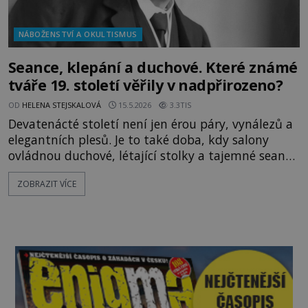
NÁBOŽENSTVÍ A OKULTISMUS
Seance, klepání a duchové. Které známé
tváře 19. století věřily v nadpřirozeno?
OD
HELENA STEJSKALOVÁ
15.5.2026
3.3TIS
Devatenácté století není jen érou páry, vynálezů a
elegantních plesů. Je to také doba, kdy salony
ovládnou duchové, létající stolky a tajemné seance
při svíčkách. Vyvolávání mrtvých se stává doslova
ZOBRAZIT VÍCE
módou a spiritismu propadají nejen obyčejní lidé,
ale i slavní spisovatelé, politici nebo vědci. Někteří
hledají útěchu po smrti blízkých, jiní chtějí zažít
vzrušení z neznáma. A občas to celé přip