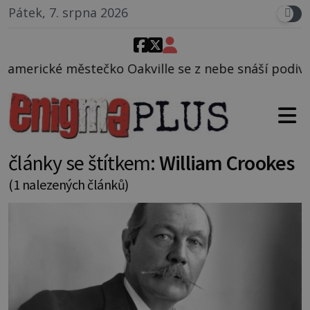
Pátek, 7. srpna 2026
čko Oakville se z nebe snáší podivná rosolovitá lá
články se štítkem:
William Crookes
(1 nalezených článků)