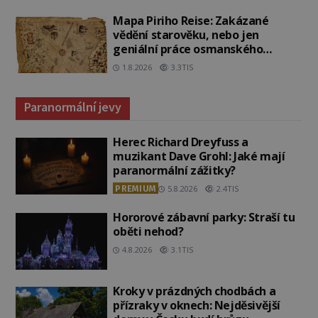
Mapa Piriho Reise: Zakázané
vědění starověku, nebo jen
geniální práce osmanského
admirála?
1.8.2026
3.3TIS
Paranormální jevy
Herec Richard Dreyfuss a
muzikant Dave Grohl: Jaké mají
paranormální zážitky?
PREMIUM
5.8.2026
2.4TIS
Hororové zábavní parky: Straší tu
oběti nehod?
4.8.2026
3.1TIS
Kroky v prázdných chodbách a
přízraky v oknech: Nejděsivější