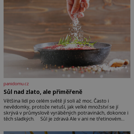
panidomu.cz
Sůl nad zlato, ale přiměřeně
Většina lidí po celém světě jí soli až moc. Často i
nevědomky, protože netuší, jak velké množství se jí
skrývá v průmyslově vyráběných potravinách, dokonce i
těch sladkých. Sůl je zdravá Ale v ani ne třetinovém
množství, než je pro většinu populace běžné. Její
základní složky– sodík a chlór – jsou zásadní pro