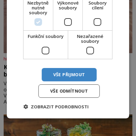
Nezbytně
Výkonové
Soubory
nutné
soubory
cílení
soubory
Funkční soubory
Nezařazené
soubory
historyplus.cz
Kde se v čínské poušti vzali modroocí
blonďáci?
VŠE PŘIJMOUT
V poušti Taklamakan byla koncem minulého století
objevena stovka hrobů s téměř netknutými mumiemi.
VŠE ODMÍTNOUT
Všichni mrtví byli pohřbeni s úctou a četnými milodary.
Asi nejvíc přitom vědce zaujal hrob tříměsíčního
ZOBRAZIT PODROBNOSTI
chlapečka s modrou filcovou čapkou, z níž se draly
blonďaté vlásky. Fakt, že jsou těla dávných lidí nesmírně
dobře zachovalá, přičítají odborníci zdejším klimatickým
podmínkám. Sucho, prosolené písky a extrémně